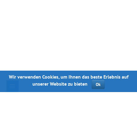
Wir verwenden Cookies, um Ihnen das beste Erlebnis auf
unserer Website zu bieten
Ok
© dynamo.kiev.ua, 1998—2026.
Bei vollständiger oder teilweiser Verwendung von Materialien ist ein Link
zu
erforderlich.
dynamo.kiev.ua
Wenn Sie einen Fehler im Text finden, markieren Sie ihn mit der Maus und
drücken Sie die
+
Ctrl
Enter