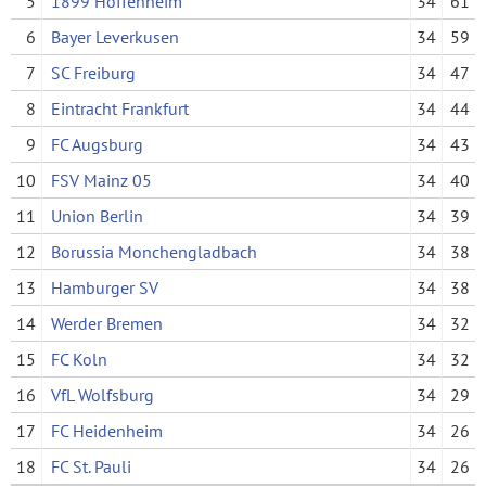
5
1899 Hoffenheim
34
61
6
Bayer Leverkusen
34
59
7
SC Freiburg
34
47
8
Eintracht Frankfurt
34
44
9
FC Augsburg
34
43
10
FSV Mainz 05
34
40
11
Union Berlin
34
39
12
Borussia Monchengladbach
34
38
13
Hamburger SV
34
38
14
Werder Bremen
34
32
15
FC Koln
34
32
16
VfL Wolfsburg
34
29
17
FC Heidenheim
34
26
18
FC St. Pauli
34
26