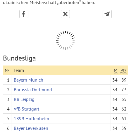
ukrainischen Meisterschaft „überboten“ haben.
Bundesliga
№
Team
M
Pts
1
Bayern Munich
34
89
2
Borussia Dortmund
34
73
3
RB Leipzig
34
65
4
VfB Stuttgart
34
62
5
1899 Hoffenheim
34
61
6
Bayer Leverkusen
34
59