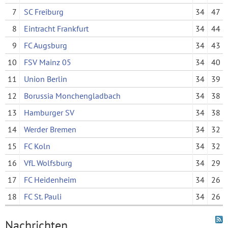
7
SC Freiburg
34
47
8
Eintracht Frankfurt
34
44
9
FC Augsburg
34
43
10
FSV Mainz 05
34
40
11
Union Berlin
34
39
12
Borussia Monchengladbach
34
38
13
Hamburger SV
34
38
14
Werder Bremen
34
32
15
FC Koln
34
32
16
VfL Wolfsburg
34
29
17
FC Heidenheim
34
26
18
FC St. Pauli
34
26
Nachrichten