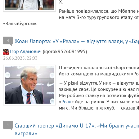
X.
Раніше повідомлялося, що Мбаппе н
на матч 3-го туру групового етапу к
«Зальцбургом».
Жоан Лапорта: «У «Реала» — відчуття влади, у «Ба
4
Ігор Адамович
(igorok9526091995)
26.06.2025, 22:03
Президент каталонської «Барселон
його командою та мадридським «Ре
— У різні відчуття. У них — відчуття 
захищає своє. Ця конкуренцію нас п
Ми робимо ставку на розвиток футбо
«
Реал
» йде на ринок. У них мало вл
ми є. Ми більше, ніж клуб, — сказав
Старший тренер «Динамо U-17»: «Ми брали участь 
1
виграли»