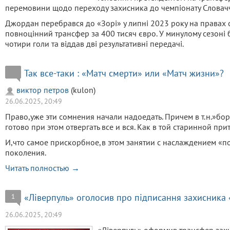
перемовини щодо переходу захисника до чемпіонату Словач
Джордан перебрався до «Зорі» у липні 2023 року на правах 
повноцінний трансфер за 400 тисяч євро. У минулому сезоні б
чотири голи та віддав дві результативні передачі.
Так все-таки : «Матч смерти» или «Матч жизни»?
виктор петров
(kulon)
26.06.2025, 20:49
Право,уже эти сомнения начали надоедать. Причем в т.н.»б
готово при этом отвергать все и вся. Как в той старинной пр
И,что самое прискорбное,в этом занятии с наслаждением «
поколения.
Читать полностью →
«Ліверпуль» оголосив про підписання захисника
1
26.06.2025, 20:49