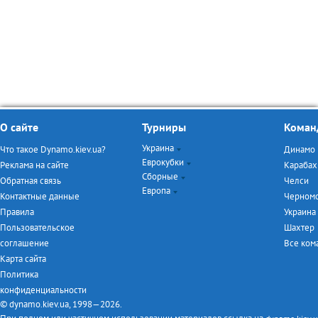
О сайте
Турниры
Коман
Украина
Что такое Dynamo.kiev.ua?
Динамо
Еврокубки
Чемпионат Украины
Реклама на сайте
Карабах
Сборные
Кубок Украины
Лига Чемпионов
Обратная связь
Челси
Европа
Турнир дублёров
Лига Европы
Евро-2016
Контактные данные
Черном
Первая лига
ЧМ-2014
Чемпионат Англии
Правила
Украина
Товарищеские матчи
Чемпионат Италии
Пользовательское
Шахтер
Чемпионат Испании
соглашение
Все ко
Чемпионат Германии
Карта сайта
Чемпионат Франции
Политика
конфиденциальности
© dynamo.kiev.ua, 1998—2026.