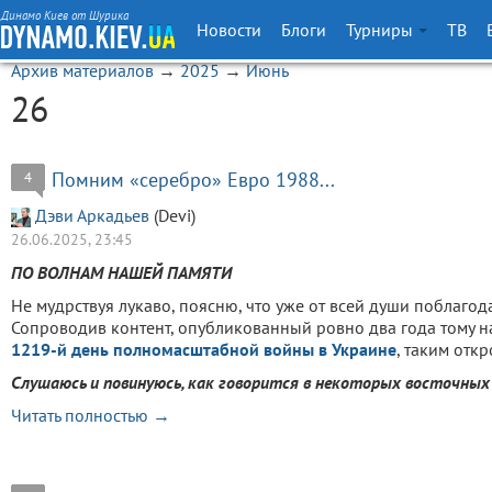
Динамо Киев от Шурика
Новости
Блоги
Турниры
ТВ
Архив материалов
→
2025
→
Июнь
26
Помним «серебро» Евро 1988...
4
Дэви Аркадьев
(Devi)
26.06.2025, 23:45
ПО ВОЛНАМ НАШЕЙ ПАМЯТИ
Не мудрствуя лукаво, поясню, что уже от всей души поблагод
Сопроводив контент, опубликованный ровно два года тому 
1219-й день полномасштабной войны в Украине
, таким отк
Слушаюсь и повинуюсь, как говорится в некоторых восточных 
Читать полностью →