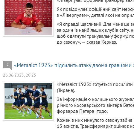
«Ліверпуль» оформив трансфер зах
Як повідомляє офіційний сайт мерси
з «Ліверпулем», деталі якої не опр
«Я справді щасливий. Для мене це ве
за один із найбільших клубів світу, 
щоб одягнути тренувальну форму, по
до сезону», — сказав Керкез.
«Металіст 1925» підсилить атаку двома гравцями 
2
26.06.2025, 20:25
«Металіст 1925» готується посилити
(Тирана).
За інформацією колишнього журналіс
річного косоварського вінгера Бато
форварда Петера Ітодо.
Кожен з них минулого сезону забив 
13 асистів. Трансфермаркт оцінює к