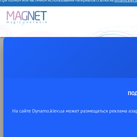
При полном или частичном использовании материалов ссылка на
dynamo.kiev.u
ПО
На сайте Dynamo.kiev.ua может размещаться реклама аза