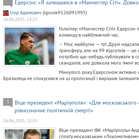
Едерсон: «Я залишаюся в «Манчестер Сіті». Довк
Ігор Адамович
(igorok9526091995)
26.06.2025, 23:23
Голкіпер «Манчестер Сіті» Едерсон 
команду в найближчий час.
— Моє майбутнє — тут. Друзі надси
трансферу, але на 99 відсотків — це 
потрібно що-небудь публікувати в с
скандалів, але довкола мого імені в
Минулого року Едерсоном активно ці
бразилець не спокусився на ці пропозиції і вирішив залишити
Віце-президент «Маріуполя»: «Для московського
3
рівнозначне політичній смерті»
26.06.2025, 22:55
Віце-президент ФК «Маріуполь» Ан
сплату московським «Локомотивом» 