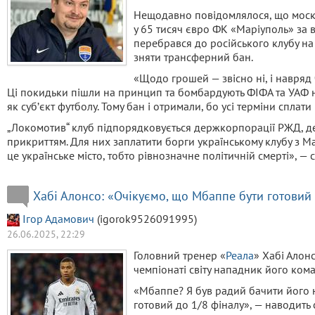
Нещодавно повідомлялося, що моск
у 65 тисяч євро ФК «Маріуполь» за
перебрався до російського клубу на
зняти трансферний бан.
«Щодо грошей — звісно ні, і навряд 
Ці покидьки пішли на принцип та бомбардують ФІФА та УАФ н
як субʼєкт футболу. Тому бан і отримали, бо усі терміни сплат
„Локомотив“ клуб підпорядковується держкорпорації РЖД, де
прикриттям. Для них заплатити борги українському клубу з М
це українське місто, тобто рівнозначне політичній смерті», — 
Хабі Алонсо: «Очікуємо, що Мбаппе бути готовий 
Ігор Адамович
(igorok9526091995)
26.06.2025, 22:29
Головний тренер «
Реала
» Хабі Алон
чемпіонаті світу нападник його ком
«Мбаппе? Я був радий бачити його н
готовий до 1/8 фіналу», — наводить 