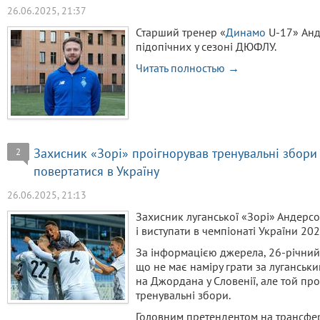
26.06.2025, 21:37
Старший тренер «
Динамо
U-17» Анд
підопічних у сезоні ДЮФЛУ.
Читать полностью →
Захисник «Зорі» проігнорував тренувальні збори
2
повертатися в Україну
26.06.2025, 21:13
Захисник луганської «Зорі» Андерс
і виступати в чемпіонаті України 20
За інформацією джерела, 26-річний 
що не має наміру грати за луганськ
на Джордана у Словенії, але той про
тренувальні збори.
Головним претендентом на трансфер