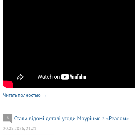
Читать полностью →
Стали відомі деталі угоди Моурінью з «Реалом»
6
20.05.2026, 21:21