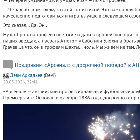
— Теперь и у «Динамо», и у «Шахтера» — по 40 трофеев.
— Я знал об этом, слежу за всей статистикой. Это важно для 
качественно подготовиться и играть лучше в следующем сезо
Это сказал... Да. Он .
Ну да. Срать на трофеи советские.и даже европейские при сою
наших звёздах, а насрать. А потом у Сабо или Блохина брать вь
Грачев...а что. он к трофеям шахты... ноль. Мы живём не тем.
Поздравим «Арсенал» с досрочной победой в АПЛ
Дэви Аркадьев
(Devi)
20.05.2026, 22:41
«Арсенал» — английский профессиональный футбольный клу
Премьер-лиге. Основан в октябре 1886 года, досрочно отпра