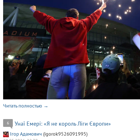
Читать полностью →
Унаї Емері: «Я не король Ліги Європи»
6
Ігор Адамович
(igorok9526091995)