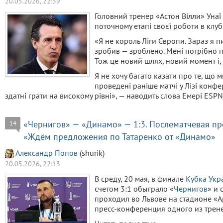
20.05.2026, 22:39
Головний тренер «Астон Вілли» Уна
поточному етапі своєї роботи в клу
«Я не король Ліги Європи. Зараз я пи
зробив — зроблено. Мені потрібно пе
Тож це новий шлях, новий момент і,
Я не хочу багато казати про те, що 
проведені раніше матчі у Лізі конфе
здатні грати на високому рівні», — наводить слова Емері ESPN
«Чернигов» — «Динамо» — 1:3. Послематчевая пр
14
«Ждём предложения по Татаренко от «Динамо»
Александр Попов
(shurik)
20.05.2026, 22:13
В среду, 20 мая, в финале
Кубка Укр
счетом 3:1 обыграло «
Чернигов
» и 
проходил во Львове на стадионе «
пресс-конференция одного из трен