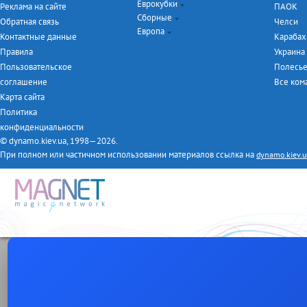
Еврокубки
Чемпионат Украины
Реклама на сайте
ПАОК
Сборные
Кубок Украины
Лига Чемпионов
Обратная связь
Челси
Европа
Турнир дублёров
Лига Европы
Евро-2016
Контактные данные
Карабах
Первая лига
ЧМ-2014
Чемпионат Англии
Правила
Украина
Товарищеские матчи
Чемпионат Италии
Пользовательское
Полесь
Чемпионат Испании
соглашение
Все ко
Чемпионат Германии
Карта сайта
Чемпионат Франции
Политика
конфиденциальности
© dynamo.kiev.ua, 1998—2026.
При полном или частичном использовании материалов ссылка на
dynamo.kiev.u