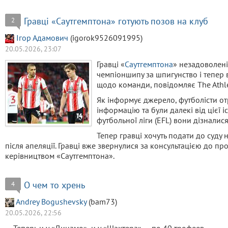
Гравці «Саутгемптона» готують позов на клуб
2
Ігор Адамович
(igorok9526091995)
20.05.2026, 23:07
Гравці «
Саутгемптона
» незадоволен
чемпіоншипу за шпигунство і тепер
щодо команди, повідомляє The Athle
Як інформує джерело, футболісти от
інформацію та були далекі від цієї і
футбольної ліги (EFL) вони дізналис
Тепер гравці хочуть подати до суду 
після апеляції. Гравці вже звернулися за консультацією до проф
керівництвом «Саутгемптона».
О чем то хрень
4
Andrey Bogushevsky
(bam73)
20.05.2026, 22:56