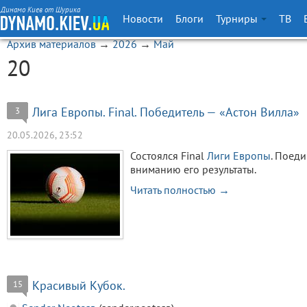
Динамо Киев от Шурика
Новости
Блоги
Турниры
ТВ
Архив материалов
→
2026
→
Май
20
Лига Европы. Final. Победитель — «Астон Вилла»
3
20.05.2026, 23:52
Состоялся Final
Лиги Европы
. Поед
вниманию его результаты.
Читать полностью →
Красивый Кубок.
15