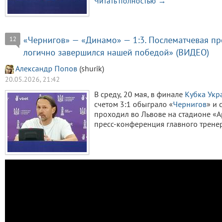
Читать полностью →
«Чернигов» — «Динамо» — 1:3. Послематчевая пр
12
логично завершился нашей победой» (ВИДЕО)
Александр Попов
(shurik)
20.05.2026, 21:42
В среду, 20 мая, в финале
Кубка Укр
счетом 3:1 обыграло «
Чернигов
» и 
проходил во Львове на стадионе «
пресс-конференция главного трене