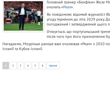
Головний тренер «Бенфіки» Жозе Мо
очолить «
Реал
».
Як повідомляє відомий журналіст Фа
угоду терміном до літа 2029 року. Д
погоджений і затверджений цього п
Очікується, що португальський тре
після чого про його призначення б
Нагадаємо, Моурінью раніше вже очолював «Реал» з 2010 по
Іспанії та Кубок Іспанії.
1
2
3
4
5
6
Архив