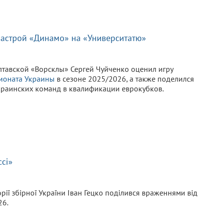
 настрой «Динамо» на «Университатю»
авской «Ворсклы» Сергей Чуйченко оценил игру
ионата Украины
в сезоне 2025/2026, а также поделился
краинских команд в квалификации еврокубков.
ссі»
орії збірної України Іван Гецко поділився враженнями від
26.