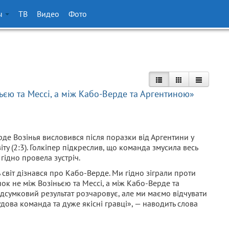
ы
ТВ
Видео
Фото
ьєю та Мессі, а між Кабо-Верде та Аргентиною»
де Возінья висловився після поразки від Аргентини у
іту (2:3). Голкіпер підкреслив, що команда змусила весь
 гідно провела зустріч.
 світ дізнався про Кабо-Верде. Ми гідно зіграли проти
ок не між Возіньєю та Мессі, а між Кабо-Верде та
дсумковий результат розчаровує, але ми маємо відчувати
чудова команда та дуже якісні гравці», — наводить слова