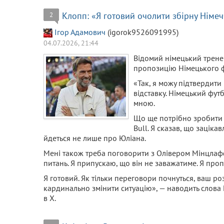
Клопп: «Я готовий очолити збірну Німе
2
Ігор Адамович
(igorok9526091995)
04.07.2026, 21:44
Відомий німецький трен
пропозицію Німецького ф
«Так, я можу підтвердити
відставку. Німецький фут
мною.
Що ще потрібно зробити 
Bull. Я сказав, що заціка
йдеться не лише про Юліана.
Мені також треба поговорити з Олівером Мінцлафф
питань. Я припускаю, що він не заважатиме. Я про
Я готовий. Як тільки переговори почнуться, ваш р
кардинально змінити ситуацію», — наводить слова 
в X.