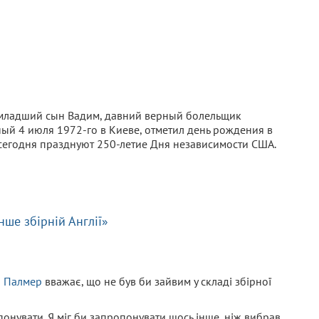
й младший сын Вадим, давний верный болельщик
й 4 июля 1972-го в Киеве, отметил день рождения в
сегодня празднуют 250-летие Дня независимости США.
нше збірній Англії»
л Палмер
вважає, що не був би зайвим у складі збірної
понувати. Я міг би запропонувати щось інше, ніж вибрав