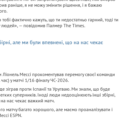
орив раніше, я не можу змінити рішення, і я бажаю
ого.
о тобі фактично кажуть, що ти недостатньо гарний, тоді ти
 людей», — повідомив Палмер The Times.
ірні, але ми були впевнені, що на нас чекає
ни Ліонель Мессі прокоментував перемогу своєї команди
 час) у матчі 1/16 фіналу ЧС-2026.
е зіграв проти Іспанії та Уругваю. Ми знали, що буде
егких суперників. Іноді люди недооцінюють інші збірні,
 на нас чекає важкий матч.
го матчу багато хорошого, але маємо проаналізувати і
ессі ESPN.