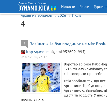
Динамо Киев от Шурика
Новости
Блоги
Турнир
Архив материалов
→
2026
→
Июль
4
Возінья: «Це був поєдинок не між Возін
5
Ігор Адамович
(igorok9526091995)
04.07.2026, 23:47
Воротар збірної Кабо-Вер
1/16 фіналу чемпіонату св
світ говорити про себе та
«Ми зробили так, що весь
Аргентини. Це був поєдин
Аргентиною. Звичайно, пі
щастя та гордість. У нас 
Возіньї A Bola.