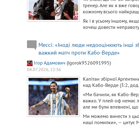
тренер. Але як я вже гов
кожному всього найкращ
Як і в усьому іншому, якщ
хочеш довести неправоту
Мессі: «Іноді люди недооцінюють інші зб
важкий матч проти Кабо-Верде»
Ігор Адамович
(igorok9526091995)
04.07.2026, 22:36
Капітан збірної Аргенти
над Кабо-Верде (3:2, дод.
«Ми бачили, як Кабо-Верд
важко. У плей-оф немає л
але ми були впевнені, що
Ми можемо винести з цьо
наші помилки», — цитує М