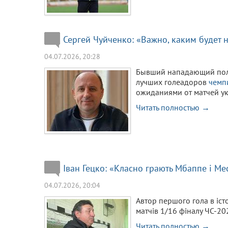
Сергей Чуйченко: «Важно, каким будет
04.07.2026, 20:28
Бывший нападающий полт
лучших голеадоров
чемп
ожиданиями от матчей у
Читать полностью →
Іван Гецко: «Класно грають Мбаппе і Ме
04.07.2026, 20:04
Автор першого гола в іст
матчів 1/16 фіналу ЧС-20
Читать полностью →