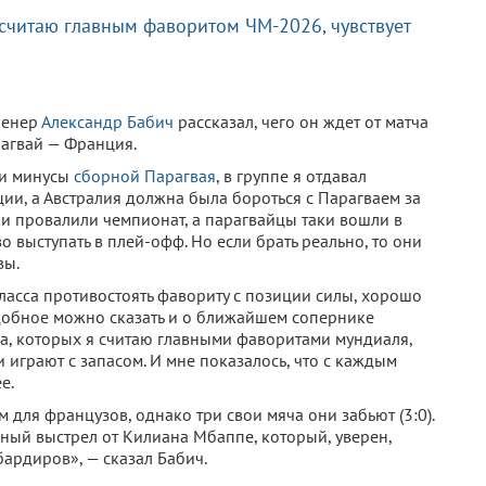
 считаю главным фаворитом ЧМ-2026, чувствует
ренер
Александр Бабич
рассказал, чего он ждет от матча
агвай — Франция.
 и минусы
сборной Парагвая
, в группе я отдавал
ии, а Австралия должна была бороться с Парагваем за
рки провалили чемпионат, а парагвайцы таки вошли в
о выступать в плей-офф. Но если брать реально, то они
вы.
 класса противостоять фавориту с позиции силы, хорошо
одобное можно сказать и о ближайшем сопернике
а, которых я считаю главными фаворитами мундиаля,
и играют с запасом. И мне показалось, что с каждым
е.
 для французов, однако три свои мяча они забьют (3:0).
ный выстрел от Килиана Мбаппе, который, уверен,
бардиров», — сказал Бабич.