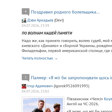
Поздравил родного болельщика...
4
Дэви Аркадьев
(Devi)
04.07.2026, 23:39
ПО ВОЛНАМ НАШЕЙ ПАМЯТИ
Надо же, как принято говорить, волею судеб, мо
киевского «Динамо» и сборной Украины, рождённы
Филадельфии, первой американской столице, где 
Читать полностью →
Палмер: «Я міг би запропонувати щось і
1
Ігор Адамович
(igorok9526091995)
04.07.2026, 23:02
Півзахисник «Челсі»
Коу
Англії на ЧС-2026.
«Я знаю, що міг би запро