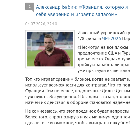
Александр Бабич: «Франция, которую я
1
себя уверенно и играет с запасом»
04.07.2026, 22:10
Известный украинский т
1/8 финала
ЧМ-2026
Пар
«Несмотря на все плюсы
предпочтение США и Турц
третье место. Однако ту
тройку и заработали прав
уже прыгнули выше голо
Тот, кто играет средним блоком, когда не хватает
использует возможности для контратак. Что-то п
Франции. Тем не менее, подопечные Дидье Дешам
чувствуют себя уверенно. Я бы даже сказал, что он
матчем их действия в обороне становятся надежне
Не сомневаюсь, что этот поединок будет непростым
Более того, спрогнозирую и как минимум один точ
сделает все возможное, чтобы выиграть гонку бом