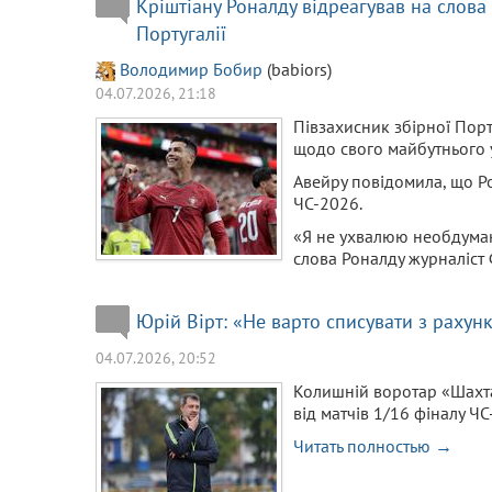
Кріштіану Роналду відреагував на слова
Португалії
Володимир Бобир
(babiors)
04.07.2026, 21:18
Півзахисник збірної Порт
щодо свого майбутнього у
Авейру повідомила, що Р
ЧС-2026.
«Я не ухвалюю необдумани
слова Роналду журналіст
Юрій Вірт: «Не варто списувати з рахунк
04.07.2026, 20:52
Колишній воротар «Шахта
від матчів 1/16 фіналу ЧС
Читать полностью →