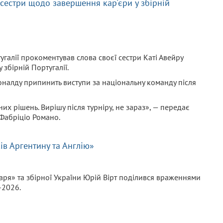
 сестри щодо завершення кар'єри у збірній
угалії прокоментував слова своєї сестри Каті Авейру
 збірній Португалії.
оналду припинить виступи за національну команду після
х рішень. Вирішу після турніру, не зараз», — передає
 Фабріціо Романо.
ів Аргентину та Англію»
ря» та збірної України Юрій Вірт поділився враженнями
-2026.