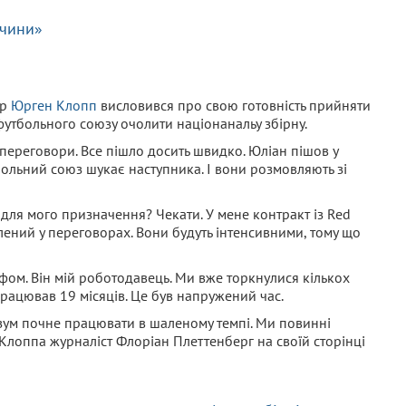
ччини»
ер
Юрген Клопп
висловився про свою готовність прийняти
утбольного союзу очолити націонанальу збірну.
 переговори. Все пішло досить швидко. Юліан пішов у
больний союз шукає наступника. І вони розмовляють зі
для мого призначення? Чекати. У мене контракт із Red
влений у переговорах. Вони будуть інтенсивними, тому що
ом. Він мій роботодавець. Ми вже торкнулися кількох
працював 19 місяців. Це був напружений час.
озум почне працювати в шаленому темпі. Ми повинні
Клоппа журналіст Флоріан Плеттенберг на своїй сторінці