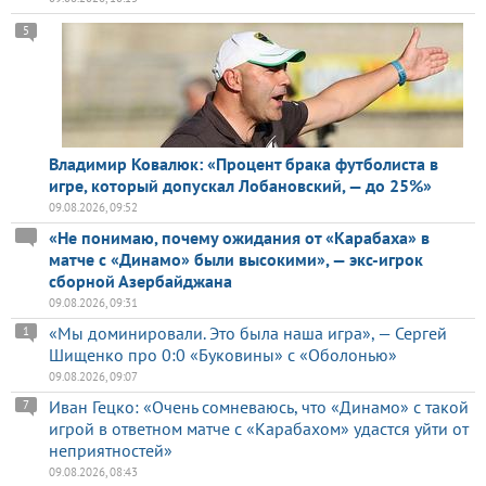
5
Владимир Ковалюк: «Процент брака футболиста в
игре, который допускал Лобановский, — до 25%»
09.08.2026, 09:52
«Не понимаю, почему ожидания от «Карабаха» в
матче с «Динамо» были высокими», — экс-игрок
сборной Азербайджана
09.08.2026, 09:31
«Мы доминировали. Это была наша игра», — Сергей
1
Шищенко про 0:0 «Буковины» с «Оболонью»
09.08.2026, 09:07
Иван Гецко: «Очень сомневаюсь, что «Динамо» с такой
7
игрой в ответном матче с «Карабахом» удастся уйти от
неприятностей»
09.08.2026, 08:43