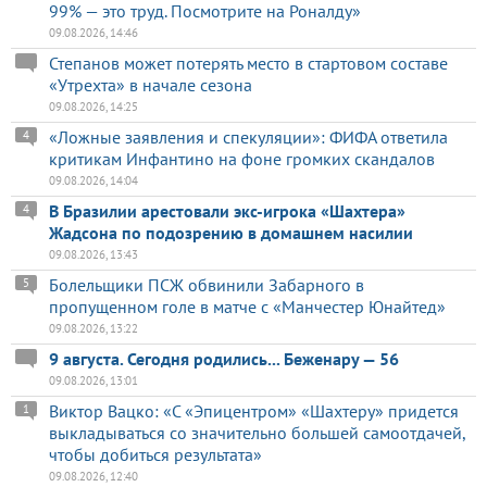
99% — это труд. Посмотрите на Роналду»
09.08.2026, 14:46
Степанов может потерять место в стартовом составе
«Утрехта» в начале сезона
09.08.2026, 14:25
«Ложные заявления и спекуляции»: ФИФА ответила
4
критикам Инфантино на фоне громких скандалов
09.08.2026, 14:04
В Бразилии арестовали экс-игрока «Шахтера»
4
Жадсона по подозрению в домашнем насилии
09.08.2026, 13:43
Болельщики ПСЖ обвинили Забарного в
5
пропущенном голе в матче с «Манчестер Юнайтед»
09.08.2026, 13:22
9 августа. Сегодня родились... Беженару — 56
09.08.2026, 13:01
Виктор Вацко: «С «Эпицентром» «Шахтеру» придется
1
выкладываться со значительно большей самоотдачей,
чтобы добиться результата»
09.08.2026, 12:40