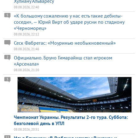
Хулиану Альваресу
08.08.2026, 22:40
«К большому сожалению у нас есть такие дебилы-
5
соседи», — Юрий Вирт об ударе русни по стадиону
«Черноморец»
08.08.2026, 22:12
Сеск Фабрегас: «Моуринью необыкновенный»
08.08.2026, 21:46
Официально. Бруно Гимарайнш стал игроком
2
«Арсенала»
08.08.2026, 21:20
3
Чемпионат Украины. Результаты 2-го тура. Суббота:
безголевой день в УПЛ
08.08.2026, 20:51
Илья Близнюк: «В Люблине между «Динамо» и
11