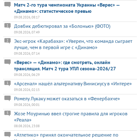
Матч 2-го тура чемпионата Украины «Верес» —
«Динамо»: статистическое превью
09.08.2026, 08:17
Довбик дебютировал за «Болонью» (ФОТО)
1
09.08.2026, 07:49
Экс-игрок «Карабаха»: «Уверен, что команда сыграет
2
лучше, чем в первой игре с «Динамо»
09.08.2026, 07:14
«Верес» — «Динамо»: где смотреть, онлайн
трансляция. Матч 2 тура УПЛ сезона-2026/27
09.08.2026, 06:29
«Арсенал» нашёл альтернативу Винисиусу в «Интере»
1
09.08.2026, 02:15
Ромелу Лукаку может оказаться в «Фенербахче»
09.08.2026, 00:01
Жозе Моуринью ввел строгие правила для игроков
5
«Реала»
08.08.2026, 23:08
«Атлетико» принял окончательное решение по