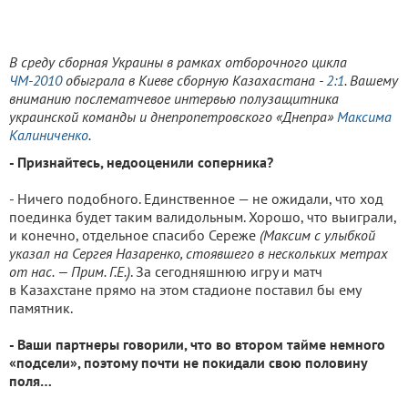
В среду сборная Украины в рамках отборочного цикла
ЧМ-2010
обыграла в Киеве сборную Казахастана -
2:1
.
Вашему
вниманию послематчевое интервью полузащитника
украинской команды и днепропетровского «Днепра»
Максима
Калиниченко
.
- Признайтесь, недооценили соперника?
- Ничего подобного. Единственное — не ожидали, что ход
поединка будет таким валидольным. Хорошо, что выиграли,
и конечно, отдельное спасибо Сереже
(Максим с улыбкой
указал на Сергея Назаренко, стоявшего в нескольких метрах
от нас. — Прим. Г.Е.)
. За сегодняшнюю игру и матч
в Казахстане прямо на этом стадионе поставил бы ему
памятник.
- Ваши партнеры говорили, что во втором тайме немного
«подсели», поэтому почти не покидали свою половину
поля…