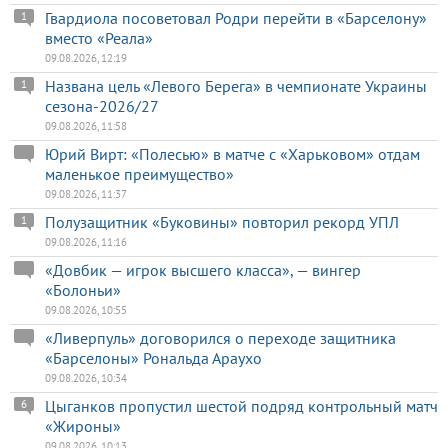
Гвардиола посоветовал Родри перейти в «Барселону»
1
вместо «Реала»
09.08.2026, 12:19
Названа цель «Левого Берега» в чемпионате Украины
1
сезона-2026/27
09.08.2026, 11:58
Юрий Вирт: «Полесью» в матче с «Харьковом» отдам
маленькое преимущество»
09.08.2026, 11:37
Полузащитник «Буковины» повторил рекорд УПЛ
1
09.08.2026, 11:16
«Довбик — игрок высшего класса», — вингер
«Болоньи»
09.08.2026, 10:55
«Ливерпуль» договорился о переходе защитника
«Барселоны» Рональда Араухо
09.08.2026, 10:34
Цыганков пропустил шестой подряд контрольный матч
6
«Жироны»
09.08.2026, 10:13