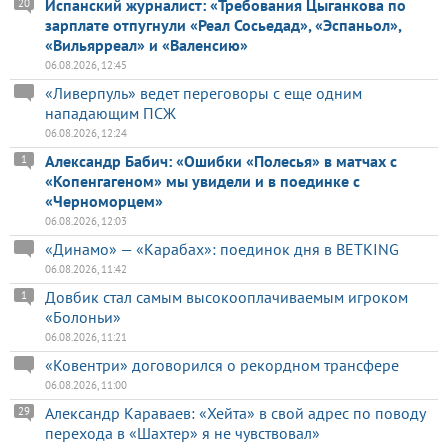
Испанский журналист: «Требования Цыганкова по
20
зарплате отпугнули «Реал Сосьедад», «Эспаньол»,
«Вильярреал» и «Валенсию»
06.08.2026, 12:45
«Ливерпуль» ведет переговоры с еще одним
нападающим ПСЖ
06.08.2026, 12:24
Александр Бабич: «Ошибки «Полесья» в матчах с
1
«Копенгагеном» мы увидели и в поединке с
«Черноморцем»
06.08.2026, 12:03
«Динамо» — «Карабах»: поединок дня в BETKING
06.08.2026, 11:42
Довбик стал самым высокооплачиваемым игроком
1
«Болоньи»
06.08.2026, 11:21
«Ковентри» договорился о рекордном трансфере
06.08.2026, 11:00
Александр Караваев: «Хейта» в свой адрес по поводу
29
перехода в «Шахтер» я не чувствовал»