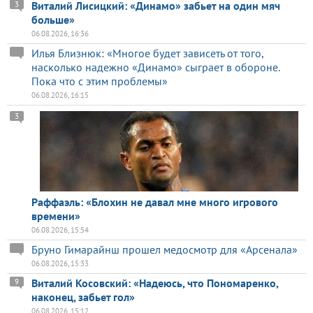
Виталий Лисицкий: «Динамо» забьет на один мяч
3
больше»
06.08.2026, 16:36
Илья Близнюк: «Многое будет зависеть от того,
насколько надежно «Динамо» сыграет в обороне.
Пока что с этим проблемы»
06.08.2026, 16:15
3
Раффаэль: «Блохин не давал мне много игрового
времени»
06.08.2026, 15:54
Бруно Гимарайнш прошел медосмотр для «Арсенала»
06.08.2026, 15:33
Виталий Косовский: «Надеюсь, что Пономаренко,
9
наконец, забьет гол»
06.08.2026, 15:12