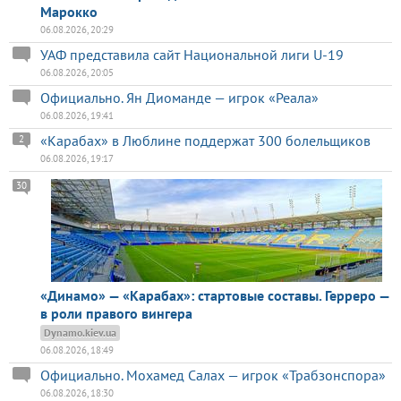
Марокко
06.08.2026, 20:29
УАФ представила сайт Национальной лиги U-19
06.08.2026, 20:05
Официально. Ян Диоманде — игрок «Реала»
06.08.2026, 19:41
«Карабах» в Люблине поддержат 300 болельщиков
2
06.08.2026, 19:17
30
«Динамо» — «Карабах»: стартовые составы. Герреро —
в роли правого вингера
Dynamo.kiev.ua
06.08.2026, 18:49
Официально. Мохамед Салах — игрок «Трабзонспора»
06.08.2026, 18:30