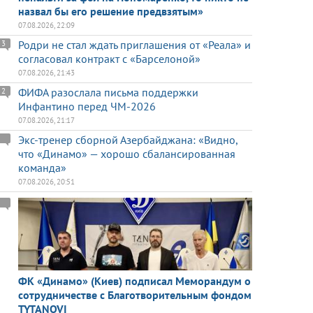
назвал бы его решение предвзятым»
07.08.2026, 22:09
Родри не стал ждать приглашения от «Реала» и
3
согласовал контракт с «Барселоной»
07.08.2026, 21:43
ФИФА разослала письма поддержки
2
Инфантино перед ЧМ-2026
07.08.2026, 21:17
Экс-тренер сборной Азербайджана: «Видно,
что «Динамо» — хорошо сбалансированная
команда»
07.08.2026, 20:51
ФК «Динамо» (Киев) подписал Меморандум о
сотрудничестве с Благотворительным фондом
TYTANOVI