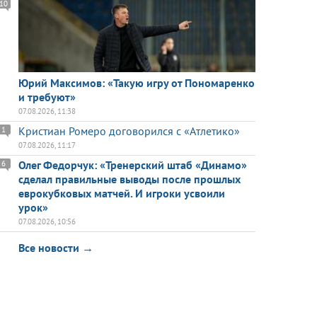
10
Юрий Максимов: «Такую игру от Пономаренко
и требуют»
07.08.2026, 11:38
Кристиан Ромеро договорился с «Атлетико»
1
07.08.2026, 11:17
Олег Федорчук: «Тренерский штаб «Динамо»
6
сделал правильные выводы после прошлых
еврокубковых матчей. И игроки усвоили
урок»
07.08.2026, 10:56
Все новости →