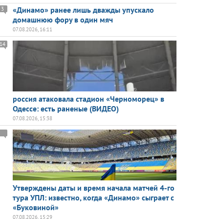
«Динамо» ранее лишь дважды упускало
3
домашнюю фору в один мяч
07.08.2026, 16:11
14
россия атаковала стадион «Черноморец» в
Одессе: есть раненые (ВИДЕО)
07.08.2026, 15:38
Утверждены даты и время начала матчей 4-го
тура УПЛ: известно, когда «Динамо» сыграет с
«Буковиной»
07.08.2026, 15:29