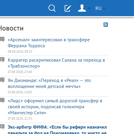
RU
Новости
«Арсенал» заинтересован в трансфере
Феррана Торреса
08.08.2026, 00:33
Каррагер раскритиковал Салаха за переход в
1
«Трабзонспор»
07.08.2026, 23:48
Ян Диоманде: «Переход в «Реал» — это
воплощение моей детской мечты»
07.08.2026, 23:03
«Лидс» оформил самый дорогой трансфер в
своей истории, подписав голкипера
«Манчестер Сити»
07.08.2026, 22:35
Экс-арбитр ФИФА: «Если бы рефери назначил
3
пенальти за фол на Пономаренко, то никто не