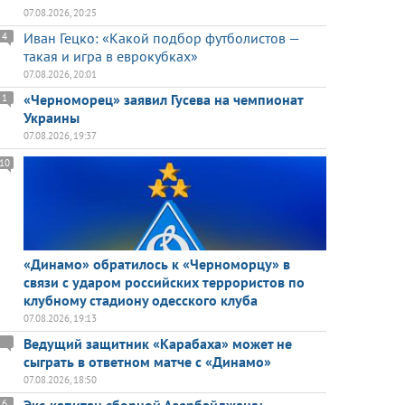
07.08.2026, 20:25
Иван Гецко: «Какой подбор футболистов —
4
такая и игра в еврокубках»
07.08.2026, 20:01
«Черноморец» заявил Гусева на чемпионат
1
Украины
07.08.2026, 19:37
10
«Динамо» обратилось к «Черноморцу» в
связи с ударом российских террористов по
клубному стадиону одесского клуба
07.08.2026, 19:13
Ведущий защитник «Карабаха» может не
сыграть в ответном матче с «Динамо»
07.08.2026, 18:50
6