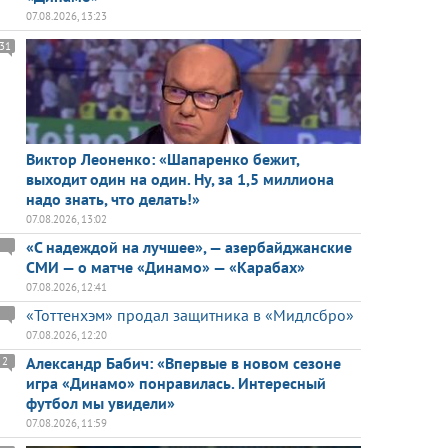
07.08.2026, 13:23
31
Виктор Леоненко: «Шапаренко бежит,
выходит один на один. Ну, за 1,5 миллиона
надо знать, что делать!»
07.08.2026, 13:02
«С надеждой на лучшее», — азербайджанские
СМИ — о матче «Динамо» — «Карабах»
07.08.2026, 12:41
«Тоттенхэм» продал защитника в «Мидлсбро»
07.08.2026, 12:20
Александр Бабич: «Впервые в новом сезоне
2
игра «Динамо» понравилась. Интересный
футбол мы увидели»
07.08.2026, 11:59