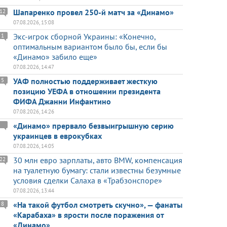
Шапаренко провел 250-й матч за «Динамо»
12
07.08.2026, 15:08
Экс-игрок сборной Украины: «Конечно,
1
оптимальным вариантом было бы, если бы
«Динамо» забило еще»
07.08.2026, 14:47
УАФ полностью поддерживает жесткую
5
позицию УЕФА в отношении президента
ФИФА Джанни Инфантино
07.08.2026, 14:26
«Динамо» прервало безвыигрышную серию
украинцев в еврокубках
07.08.2026, 14:05
30 млн евро зарплаты, авто BMW, компенсация
22
на туалетную бумагу: стали известны безумные
условия сделки Салаха в «Трабзонспоре»
07.08.2026, 13:44
«На такой футбол смотреть скучно», — фанаты
8
«Карабаха» в ярости после поражения от
«Динамо»