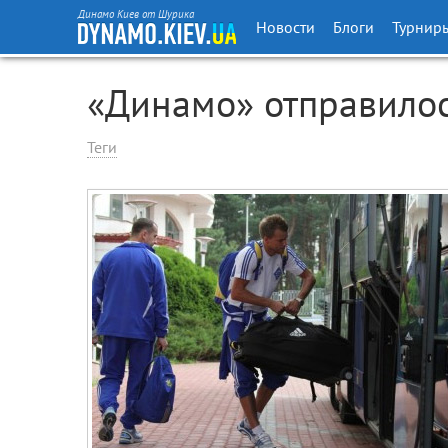
Динамо Киев от Шурика
Новости
Блоги
Турнир
«Динамо» отправилос
Теги