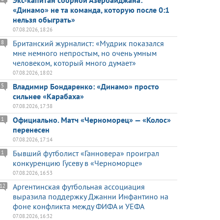
Экс-капитан сборной Азербайджана:
«Динамо» не та команда, которую после 0:1
нельзя обыграть»
07.08.2026, 18:26
Британский журналист: «Мудрик показался
8
мне немного непростым, но очень умным
человеком, который много думает»
07.08.2026, 18:02
Владимир Бондаренко: «Динамо» просто
5
сильнее «Карабаха»
07.08.2026, 17:38
Официально. Матч «Черноморец» — «Колос»
1
перенесен
07.08.2026, 17:14
Бывший футболист «Ганновера» проиграл
1
конкуренцию Гусеву в «Черноморце»
07.08.2026, 16:53
Аргентинская футбольная ассоциация
12
выразила поддержку Джанни Инфантино на
фоне конфликта между ФИФА и УЕФА
07.08.2026, 16:32