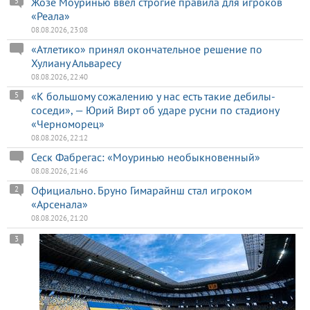
Жозе Моуринью ввел строгие правила для игроков
5
«Реала»
08.08.2026, 23:08
«Атлетико» принял окончательное решение по
Хулиану Альваресу
08.08.2026, 22:40
«К большому сожалению у нас есть такие дебилы-
5
соседи», — Юрий Вирт об ударе русни по стадиону
«Черноморец»
08.08.2026, 22:12
Сеск Фабрегас: «Моуринью необыкновенный»
08.08.2026, 21:46
Официально. Бруно Гимарайнш стал игроком
2
«Арсенала»
08.08.2026, 21:20
3