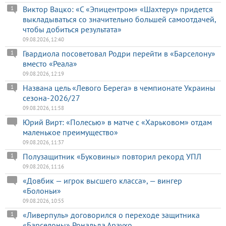
Виктор Вацко: «С «Эпицентром» «Шахтеру» придется
1
выкладываться со значительно большей самоотдачей,
чтобы добиться результата»
09.08.2026, 12:40
Гвардиола посоветовал Родри перейти в «Барселону»
1
вместо «Реала»
09.08.2026, 12:19
Названа цель «Левого Берега» в чемпионате Украины
1
сезона-2026/27
09.08.2026, 11:58
Юрий Вирт: «Полесью» в матче с «Харьковом» отдам
маленькое преимущество»
09.08.2026, 11:37
Полузащитник «Буковины» повторил рекорд УПЛ
1
09.08.2026, 11:16
«Довбик — игрок высшего класса», — вингер
«Болоньи»
09.08.2026, 10:55
«Ливерпуль» договорился о переходе защитника
1
«Барселоны» Рональда Араухо