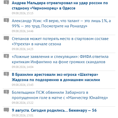
Андреа Мальдера отреагировал на удар россии по
1
стадиону «Черноморец» в Одессе
09.08.2026, 15:15
Александр Усик: «Я верю, что талант — это лишь 1%, а
1
99% — это труд. Посмотрите на Роналду»
09.08.2026, 14:46
Степанов может потерять место в стартовом составе
«Утрехта» в начале сезона
09.08.2026, 14:25
«Ложные заявления и спекуляции»: ФИФА ответила
4
критикам Инфантино на фоне громких скандалов
09.08.2026, 14:04
В Бразилии арестовали экс-игрока «Шахтера»
5
Жадсона по подозрению в домашнем насилии
09.08.2026, 13:43
Болельщики ПСЖ обвинили Забарного в
5
пропущенном голе в матче с «Манчестер Юнайтед»
09.08.2026, 13:22
9 августа. Сегодня родились... Беженару — 56
09.08.2026, 13:01