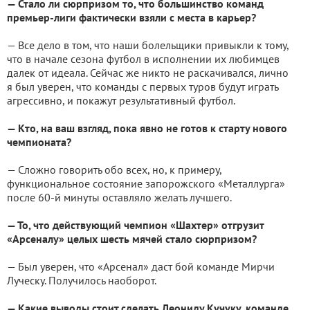
— Стало ли сюрпризом то, что большинство команд
премьер-лиги фактически взяли с места в карьер?
— Все дело в том, что наши болельщики привыкли к тому,
что в начале сезона футбол в исполнении их любимцев
далек от идеала. Сейчас же никто не раскачивался, лично
я был уверен, что команды с первых туров будут играть
агрессивно, и покажут результативный футбол.
— Кто, на ваш взгляд, пока явно не готов к старту нового
чемпионата?
— Сложно говорить обо всех, но, к примеру,
функциональное состояние запорожского «Металлурга»
после 60-й минуты оставляло желать лучшего.
— То, что действующий чемпион «Шахтер» отгрузит
«Арсеналу» целых шесть мячей стало сюрпризом?
— Был уверен, что «Арсенал» даст бой команде Мирчи
Луческу. Получилось наоборот.
— Какие выводы стоит сделать Леониду Кучуку, команде