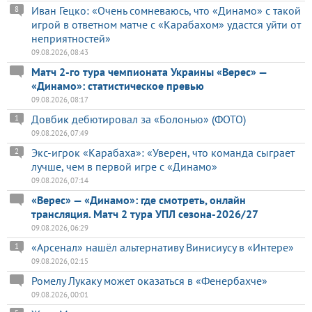
Иван Гецко: «Очень сомневаюсь, что «Динамо» с такой
8
игрой в ответном матче с «Карабахом» удастся уйти от
неприятностей»
09.08.2026, 08:43
Матч 2-го тура чемпионата Украины «Верес» —
«Динамо»: статистическое превью
09.08.2026, 08:17
Довбик дебютировал за «Болонью» (ФОТО)
1
09.08.2026, 07:49
Экс-игрок «Карабаха»: «Уверен, что команда сыграет
2
лучше, чем в первой игре с «Динамо»
09.08.2026, 07:14
«Верес» — «Динамо»: где смотреть, онлайн
трансляция. Матч 2 тура УПЛ сезона-2026/27
09.08.2026, 06:29
«Арсенал» нашёл альтернативу Винисиусу в «Интере»
1
09.08.2026, 02:15
Ромелу Лукаку может оказаться в «Фенербахче»
09.08.2026, 00:01