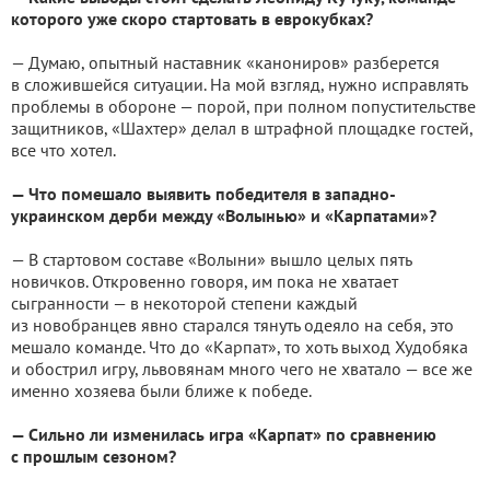
которого уже скоро стартовать в еврокубках?
— Думаю, опытный наставник «канониров» разберется
в сложившейся ситуации. На мой взгляд, нужно исправлять
проблемы в обороне — порой, при полном попустительстве
защитников, «Шахтер» делал в штрафной площадке гостей,
все что хотел.
— Что помешало выявить победителя в западно-
украинском дерби между «Волынью» и «Карпатами»?
— В стартовом составе «Волыни» вышло целых пять
новичков. Откровенно говоря, им пока не хватает
сыгранности — в некоторой степени каждый
из новобранцев явно старался тянуть одеяло на себя, это
мешало команде. Что до «Карпат», то хоть выход Худобяка
и обострил игру, львовянам много чего не хватало — все же
именно хозяева были ближе к победе.
— Сильно ли изменилась игра «Карпат» по сравнению
с прошлым сезоном?