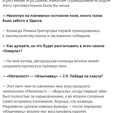
агрессивную игру. Думаю, наиболее справедливым исходом
этого противостояния была бы ничья.
— Несмотря на плачевное состояние поля, много голов
было забито в Одессе.
— Команда Романа Григорчука первой приноровилась
к такому качеству газона и заслуженно победила.
— Как думаете, на что будет рассчитывать в этом сезоне
«Говерла»?
— На мой взгляд, ужгородская команда вполне может
сохранить прописку в премьер-лиге.
— «Металлист» — «Ильичевец» — 2:0. Победа на классе?
— Этот матч чем-то напомнил мне игру прошлого
чемпионата «Металлист» — «Ворскла», когда первый тайм
был полностью за харьковчанами, а во втором соперник
сумел исправить положение. Хорошо, что команда
Маркевича сделала нужные выводы — после перерыва
«Ильичевец» вполне мог восстановить паритет.