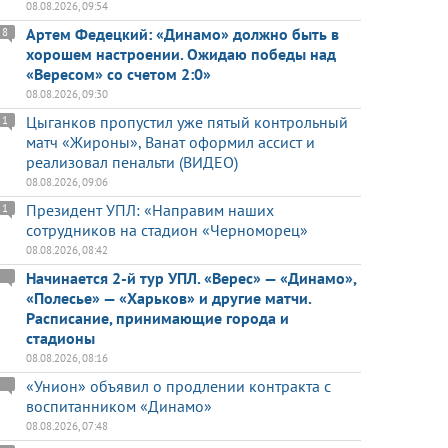
08.08.2026, 09:54
Артем Федецкий: «Динамо» должно быть в
8
хорошем настроении. Ожидаю победы над
«Вересом» со счетом 2:0»
08.08.2026, 09:30
Цыганков пропустил уже пятый контрольный
1
матч «Жироны», Ванат оформил ассист и
реализовал пенальти (ВИДЕО)
08.08.2026, 09:06
Президент УПЛ: «Направим наших
1
сотрудников на стадион «Черноморец»
08.08.2026, 08:42
Начинается 2-й тур УПЛ. «Верес» — «Динамо»,
«Полесье» — «Харьков» и другие матчи.
Расписание, принимающие города и
стадионы
08.08.2026, 08:16
«Унион» объявил о продлении контракта с
воспитанником «Динамо»
08.08.2026, 07:48