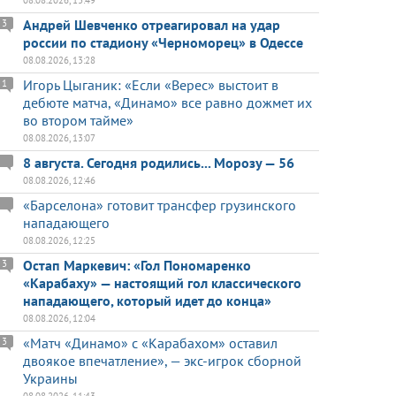
08.08.2026, 13:49
Андрей Шевченко отреагировал на удар
3
россии по стадиону «Черноморец» в Одессе
08.08.2026, 13:28
Игорь Цыганик: «Если «Верес» выстоит в
1
дебюте матча, «Динамо» все равно дожмет их
во втором тайме»
08.08.2026, 13:07
8 августа. Сегодня родились... Морозу — 56
08.08.2026, 12:46
«Барселона» готовит трансфер грузинского
нападающего
08.08.2026, 12:25
Остап Маркевич: «Гол Пономаренко
3
«Карабаху» — настоящий гол классического
нападающего, который идет до конца»
08.08.2026, 12:04
«Матч «Динамо» с «Карабахом» оставил
3
двоякое впечатление», — экс-игрок сборной
Украины