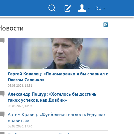
RU
Новости
Сергей Ковалец: «Пономаренко я бы сравнил с
Олегом Саленко»
08.08.2026, 18:31
Александр Пищур: «Хотелось бы достичь
таких успехов, как Довбик»
08.08.2026, 18:07
Артем Кравец: «Футбольная наглость Редушко
нравится»
08.08.2026, 17:43