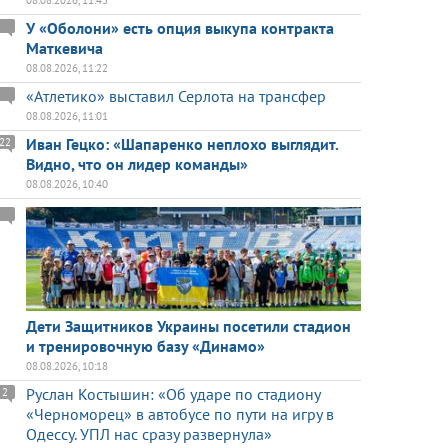
08.08.2026, 11:43
У «Оболони» есть опция выкупа контракта
Маткевича
08.08.2026, 11:22
«Атлетико» выставил Серлота на трансфер
08.08.2026, 11:01
Иван Гецко: «Шапаренко неплохо выглядит.
22
Видно, что он лидер команды»
08.08.2026, 10:40
Дети Защитников Украины посетили стадион
и тренировочную базу «Динамо»
08.08.2026, 10:18
Руслан Костышин: «Об ударе по стадиону
2
«Черноморец» в автобусе по пути на игру в
Одессу. УПЛ нас сразу развернула»