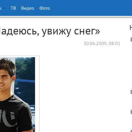
ы
ТВ
Видео
Фото
деюсь, увижу снег»
30.06.2009, 08:01