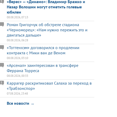
«Верес» — «Динамо»: Владимир Бражко и
3
Назар Волошин могут отметить голевые
юбилеи
08.08.2026, 07:13
Роман Григорчук об обстреле стадиона
«Черноморец»: «Нам нужно пережить это и
двигаться дальше»
08.08.2026, 06:28
«Тоттенхэм» договорился о продлении
контракта с Мики ван де Веном
08.08.2026, 03:10
«Арсенал» заинтересован в трансфере
Феррана Торреса
08.08.2026, 00:33
Каррагер раскритиковал Салаха за переход в
3
«Трабзонспор»
07.08.2026, 23:48
Все новости →