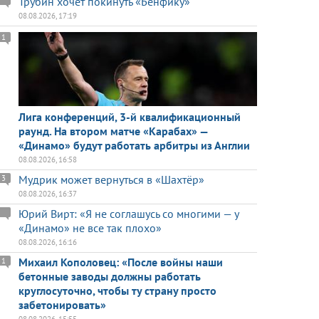
Трубин хочет покинуть «Бенфику»
08.08.2026, 17:19
1
Лига конференций, 3-й квалификационный
раунд. На втором матче «Карабах» —
«Динамо» будут работать арбитры из Англии
08.08.2026, 16:58
Мудрик может вернуться в «Шахтёр»
3
08.08.2026, 16:37
Юрий Вирт: «Я не соглашусь со многими — у
«Динамо» не все так плохо»
08.08.2026, 16:16
Михаил Кополовец: «После войны наши
1
бетонные заводы должны работать
круглосуточно, чтобы ту страну просто
забетонировать»