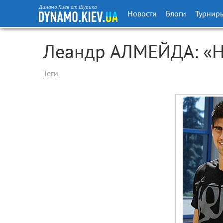
Динамо Киев от Шурика
Новости
Блоги
Турнир
Леандр АЛМЕЙДА: «На
Теги