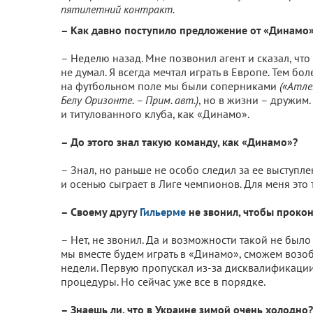
пятилетний контракт.
– Как давно поступило предложение от «Динамо
– Неделю назад. Мне позвонил агент и сказал, чт
не думал. Я всегда мечтал играть в Европе. Тем бол
на футбольном поле мы были соперниками
(«Атле
Белу Оризонте. – Прим. авт.)
, но в жизни – дружим.
и титулованного клуба, как «Динамо».
– До этого знал такую команду, как «Динамо»?
– Знал, но раньше не особо следил за ее выступл
и осенью сыграет в Лиге чемпионов. Для меня это
– Своему другу
Гильерме
не звонил, чтобы прокон
– Нет, не звонил. Да и возможности такой не было 
мы вместе будем играть в «Динамо», сможем возоб
недели. Первую пропускал из-за дисквалификации,
процедуры. Но сейчас уже все в порядке.
– Знаешь ли, что в Украине зимой очень холодно?