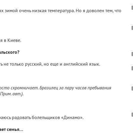
ях зимой очень низкая температура. Но я доволен тем, что
я в Киеве.
альского?
 не только русский, но еще и английский язык.
осто скромничает. Бразилец за пару часов пребывания
Прим. авт.)
.
раюсь радовать болельщиков «Динамо».
ает семья…