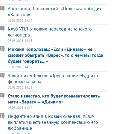
08.08.2026, 15:55
Александр Шовковский: «Полесье» победит
1
«Харьков»
08.08.2026, 15:34
Клуб УПЛ отложил переход испанского
легионера
08.08.2026, 15:13
Михаил Кополовец: «Если «Динамо» не
2
сможет обыграть «Верес», то о чем мы тогда
будем говорить...»
08.08.2026, 14:52
Защитник «Челси»: «Трудолюбие Мудрика
1
феноменально»
08.08.2026, 14:31
Стало известно, кто будет комментировать
1
матч «Верес» — «Динамо»
08.08.2026, 14:10
Инфантино влип в новый скандал: УЕФА
3
выплатил шестизначную компенсацию его
любовнице