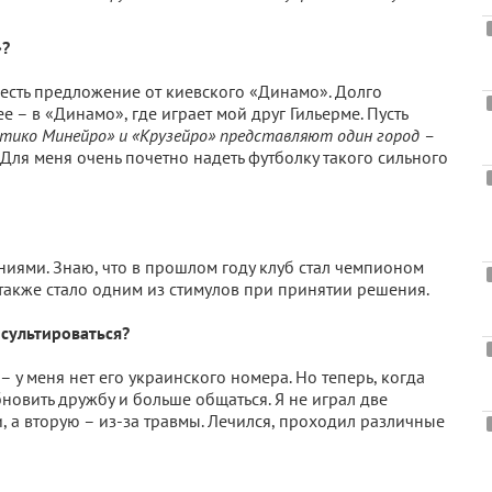
»?
о есть предложение от киевского «Динамо». Долго
ее – в «Динамо», где играет мой друг Гильерме. Пусть
тико Минейро» и «Крузейро» представляют один город –
 Для меня очень почетно надеть футболку такого сильного
ениями. Знаю, что в прошлом году клуб стал чемпионом
 также стало одним из стимулов при принятии решения.
сультироваться?
– у меня нет его украинского номера. Но теперь, когда
новить дружбу и больше общаться. Я не играл две
 а вторую – из-за травмы. Лечился, проходил различные