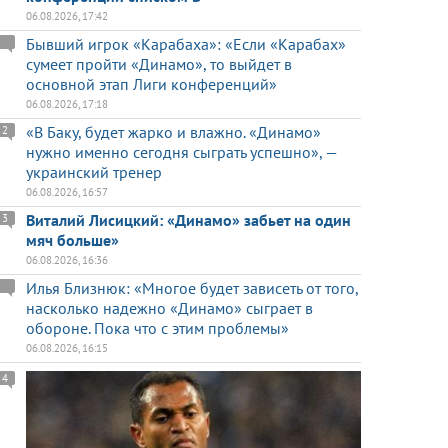
06.08.2026, 17:42
Бывший игрок «Карабаха»: «Если «Карабах»
сумеет пройти «Динамо», то выйдет в
основной этап Лиги конференций»
06.08.2026, 17:18
«В Баку, будет жарко и влажно. «Динамо»
2
нужно именно сегодня сыграть успешно», —
украинский тренер
06.08.2026, 16:57
Виталий Лисицкий: «Динамо» забьет на один
3
мяч больше»
06.08.2026, 16:36
Илья Близнюк: «Многое будет зависеть от того,
насколько надежно «Динамо» сыграет в
обороне. Пока что с этим проблемы»
06.08.2026, 16:15
4