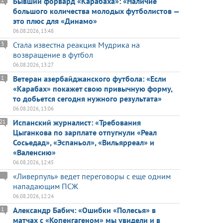
Бывший форвард «Карабаха»: «Наличие
большого количества молодых футболистов —
это плюс для «Динамо»
06.08.2026, 13:48
Стала известна реакция Мудрика на
3
возвращение в футбол
06.08.2026, 13:27
Ветеран азербайджанского футбола: «Если
1
«Карабах» покажет свою привычную форму,
то добьется сегодня нужного результата»
06.08.2026, 13:06
Испанский журналист: «Требования
21
Цыганкова по зарплате отпугнули «Реал
Сосьедад», «Эспаньол», «Вильярреал» и
«Валенсию»
06.08.2026, 12:45
«Ливерпуль» ведет переговоры с еще одним
нападающим ПСЖ
06.08.2026, 12:24
Александр Бабич: «Ошибки «Полесья» в
1
матчах с «Копенгагеном» мы увидели и в