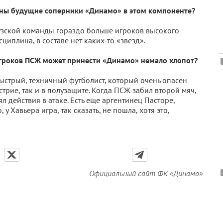
ьны будущие соперники «Динамо» в этом компоненте?
цузской команды гораздо больше игроков высокого
циплина, в составе нет каких-то «звезд».
игроков ПСЖ может принести «Динамо» немало хлопот?
ыстрый, техничный футболист, который очень опасен
стрие, так и в полузащите. Когда ПСЖ забил второй мяч,
л действия в атаке. Есть еще аргентинец Пасторе,
у Хавьера игра, так сказать, не пошла, хотя это,
Официальный сайт ФК «Динамо»