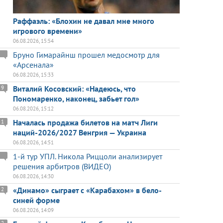
Раффаэль: «Блохин не давал мне много
игрового времени»
06.08.2026, 15:54
Бруно Гимарайнш прошел медосмотр для
«Арсенала»
06.08.2026, 15:33
Виталий Косовский: «Надеюсь, что
9
Пономаренко, наконец, забьет гол»
06.08.2026, 15:12
Началась продажа билетов на матч Лиги
1
наций-2026/2027 Венгрия — Украина
06.08.2026, 14:51
1-й тур УПЛ. Никола Риццоли анализирует
решения арбитров (ВИДЕО)
06.08.2026, 14:30
«Динамо» сыграет с «Карабахом» в бело-
2
синей форме
06.08.2026, 14:09
2