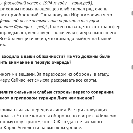
ны
(последний успех в 1994-м году — прим.ред.)
,
приходом новых владельцев клуб сделал ряд очень
их приобретений. Одна покупка Ибрагимовича чего
(пока забил все четыре гола парижан в текущем
онате Франции — ред)
! Должен сказать, что этот трансфер
оправдывает, ведь швед — ключевая фигура нынешнего
Все болельщики верят, что команда выйдет на былой
нь.
 входило в ваши обязанности? На что должны были
ить внимание в первую очередь?
многими вещами. За переходом из обороны в атаку,
меру. Сейчас нет смысла раскрывать все карты.
елите сильные и слабые стороны первого соперника
мо» в групповом турнире Лиги чемпионов?
арижан сильна передняя линия. Все три атакующих
ласса. Что же касается обороны, то в игре с «Лиллем»
ному голу. Притом, что ПСЖ создал не так много
х Карло Анчелотти на высоком уровне.