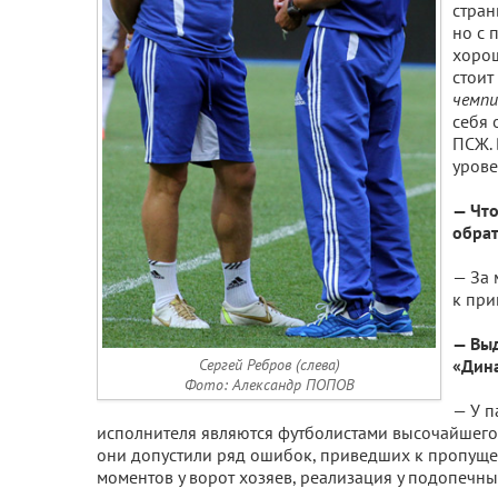
стра
но с 
хорош
стоит
чемпи
себя 
ПСЖ. 
урове
— Что
обрат
— За 
к при
— Выд
Сергей Ребров
(слева)
«Дина
Фото: Александр ПОПОВ
— У п
исполнителя являются футболистами высочайшего к
они допустили ряд ошибок, приведших к пропущен
моментов у ворот хозяев, реализация у подопечны