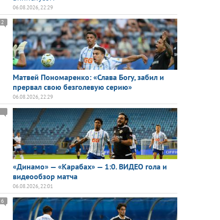
06.08.2026, 22:29
2
Матвей Пономаренко: «Слава Богу, забил и
прервал свою безголевую серию»
06.08.2026, 22:29
«Динамо» — «Карабах» — 1:0. ВИДЕО гола и
видеообзор матча
06.08.2026, 22:01
6