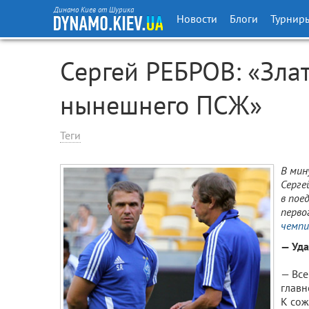
Динамо Киев от Шурика
Новости
Блоги
Турнир
Сергей РЕБРОВ: «Зла
нынешнего ПСЖ»
Теги
В мин
Серге
в пое
перво
чемпи
— Уда
— Все
главн
К сож