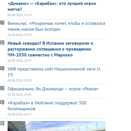
«Динамо» — «Карабах»: кто лучший игрок
матча?
06.08.2026, 21:19
Винисиус: «Моуринью хочет, чтобы я оставался
таким, каким был всегда»
06.08.2026, 20:53
Новый скандал? В Испании заговорили о
2
расторжении соглашения о проведении
ЧМ-2030 совместно с Марокко
06.08.2026, 20:29
УАФ представила сайт Национальной лиги U-
19
06.08.2026, 20:05
Официально. Ян Диоманде — игрок «Реала»
06.08.2026, 19:41
«Карабах» в Люблине поддержат 300
2
болельщиков
06.08.2026, 19:17
30