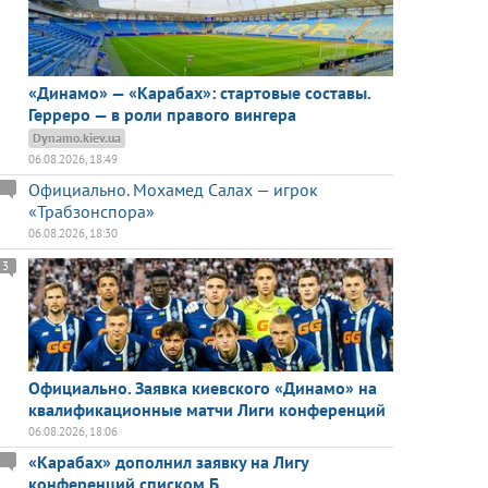
«Динамо» — «Карабах»: стартовые составы.
Герреро — в роли правого вингера
Dynamo.kiev.ua
06.08.2026, 18:49
Официально. Мохамед Салах — игрок
«Трабзонспора»
06.08.2026, 18:30
3
Официально. Заявка киевского «Динамо» на
квалификационные матчи Лиги конференций
06.08.2026, 18:06
«Карабах» дополнил заявку на Лигу
конференций списком Б