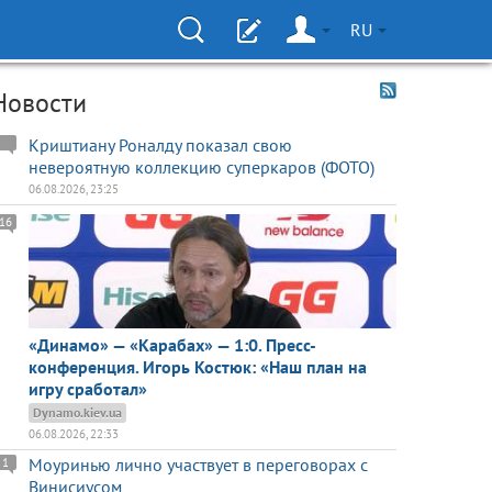
RU
Новости
Криштиану Роналду показал свою
невероятную коллекцию суперкаров (ФОТО)
06.08.2026, 23:25
16
«Динамо» — «Карабах» — 1:0. Пресс-
конференция. Игорь Костюк: «Наш план на
игру сработал»
Dynamo.kiev.ua
06.08.2026, 22:33
Моуринью лично участвует в переговорах с
1
Винисиусом