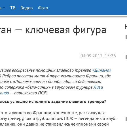
ы
ТВ
Видео
Фото
тан — ключевая фигура
04.09.2012, 15:26
увшее воскресенье помощник главного тренера
«Динамо»
й Ребров посетил матч 4 тура чемпионата Франции, где
динке с «Лиллем» воочию понаблюдал за действиями
го соперника «бело-синих» в групповом турнире
Лиги
онов
— парижского ПСЖ
.
лось успешно исполнить задание главного тренера?
 что я увидел во Франции, конечно же, расскажу как
ому тренеру, так и футболистом. ПСЖ — легендарный клуб.
алению, они давно не становились чемпионами своей