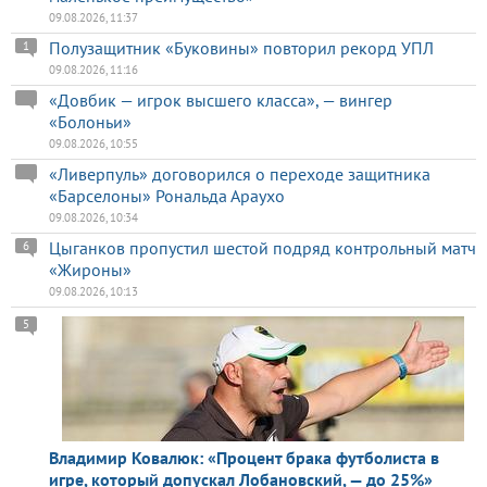
09.08.2026, 11:37
Полузащитник «Буковины» повторил рекорд УПЛ
1
09.08.2026, 11:16
«Довбик — игрок высшего класса», — вингер
«Болоньи»
09.08.2026, 10:55
«Ливерпуль» договорился о переходе защитника
«Барселоны» Рональда Араухо
09.08.2026, 10:34
Цыганков пропустил шестой подряд контрольный матч
6
«Жироны»
09.08.2026, 10:13
5
Владимир Ковалюк: «Процент брака футболиста в
игре, который допускал Лобановский, — до 25%»