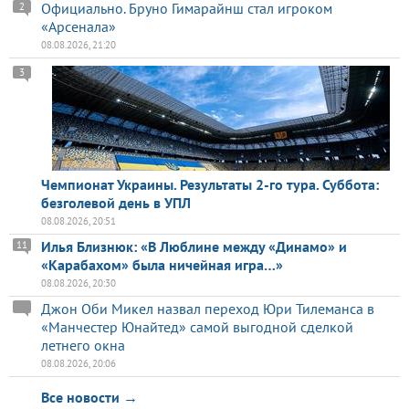
Официально. Бруно Гимарайнш стал игроком
2
«Арсенала»
08.08.2026, 21:20
3
Чемпионат Украины. Результаты 2-го тура. Суббота:
безголевой день в УПЛ
08.08.2026, 20:51
Илья Близнюк: «В Люблине между «Динамо» и
11
«Карабахом» была ничейная игра…»
08.08.2026, 20:30
Джон Оби Микел назвал переход Юри Тилеманса в
«Манчестер Юнайтед» самой выгодной сделкой
летнего окна
08.08.2026, 20:06
Все новости →