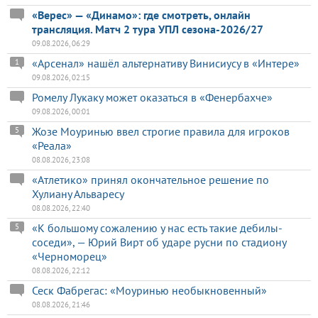
«Верес» — «Динамо»: где смотреть, онлайн
трансляция. Матч 2 тура УПЛ сезона-2026/27
09.08.2026, 06:29
«Арсенал» нашёл альтернативу Винисиусу в «Интере»
1
09.08.2026, 02:15
Ромелу Лукаку может оказаться в «Фенербахче»
09.08.2026, 00:01
Жозе Моуринью ввел строгие правила для игроков
5
«Реала»
08.08.2026, 23:08
«Атлетико» принял окончательное решение по
Хулиану Альваресу
08.08.2026, 22:40
«К большому сожалению у нас есть такие дебилы-
5
соседи», — Юрий Вирт об ударе русни по стадиону
«Черноморец»
08.08.2026, 22:12
Сеск Фабрегас: «Моуринью необыкновенный»
08.08.2026, 21:46