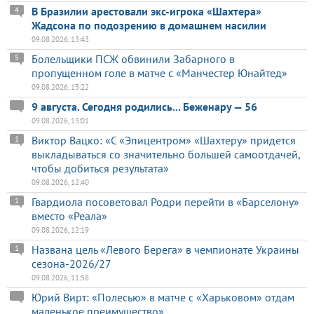
В Бразилии арестовали экс-игрока «Шахтера»
4
Жадсона по подозрению в домашнем насилии
09.08.2026, 13:43
Болельщики ПСЖ обвинили Забарного в
5
пропущенном голе в матче с «Манчестер Юнайтед»
09.08.2026, 13:22
9 августа. Сегодня родились... Беженару — 56
09.08.2026, 13:01
Виктор Вацко: «С «Эпицентром» «Шахтеру» придется
1
выкладываться со значительно большей самоотдачей,
чтобы добиться результата»
09.08.2026, 12:40
Гвардиола посоветовал Родри перейти в «Барселону»
1
вместо «Реала»
09.08.2026, 12:19
Названа цель «Левого Берега» в чемпионате Украины
1
сезона-2026/27
09.08.2026, 11:58
Юрий Вирт: «Полесью» в матче с «Харьковом» отдам
маленькое преимущество»