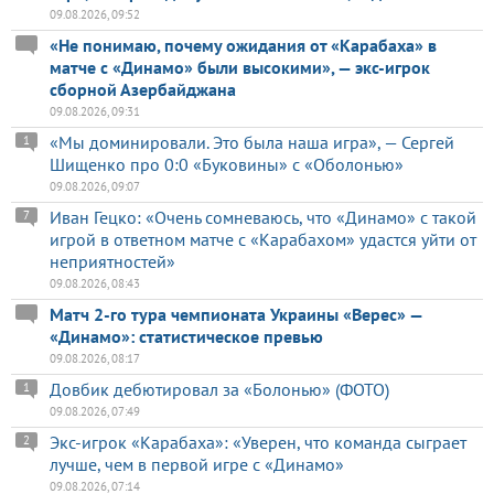
09.08.2026, 09:52
«Не понимаю, почему ожидания от «Карабаха» в
матче с «Динамо» были высокими», — экс-игрок
сборной Азербайджана
09.08.2026, 09:31
«Мы доминировали. Это была наша игра», — Сергей
1
Шищенко про 0:0 «Буковины» с «Оболонью»
09.08.2026, 09:07
Иван Гецко: «Очень сомневаюсь, что «Динамо» с такой
7
игрой в ответном матче с «Карабахом» удастся уйти от
неприятностей»
09.08.2026, 08:43
Матч 2-го тура чемпионата Украины «Верес» —
«Динамо»: статистическое превью
09.08.2026, 08:17
Довбик дебютировал за «Болонью» (ФОТО)
1
09.08.2026, 07:49
Экс-игрок «Карабаха»: «Уверен, что команда сыграет
2
лучше, чем в первой игре с «Динамо»
09.08.2026, 07:14