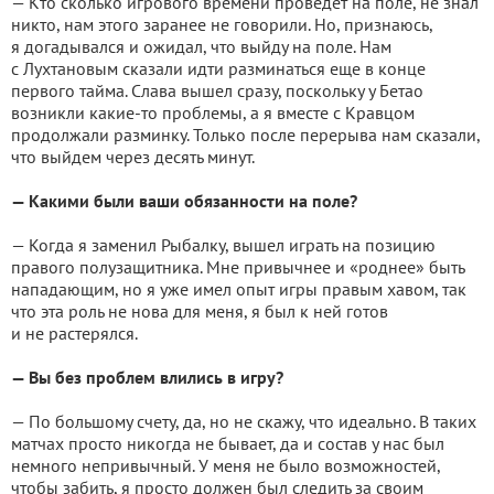
— Кто сколько игрового времени проведет на поле, не знал
никто, нам этого заранее не говорили. Но, признаюсь,
я догадывался и ожидал, что выйду на поле. Нам
с Лухтановым сказали идти разминаться еще в конце
первого тайма. Слава вышел сразу, поскольку у Бетао
возникли какие-то проблемы, а я вместе с Кравцом
продолжали разминку. Только после перерыва нам сказали,
что выйдем через десять минут.
— Какими были ваши обязанности на поле?
— Когда я заменил Рыбалку, вышел играть на позицию
правого полузащитника. Мне привычнее и «роднее» быть
нападающим, но я уже имел опыт игры правым хавом, так
что эта роль не нова для меня, я был к ней готов
и не растерялся.
— Вы без проблем влились в игру?
— По большому счету, да, но не скажу, что идеально. В таких
матчах просто никогда не бывает, да и состав у нас был
немного непривычный. У меня не было возможностей,
чтобы забить, я просто должен был следить за своим