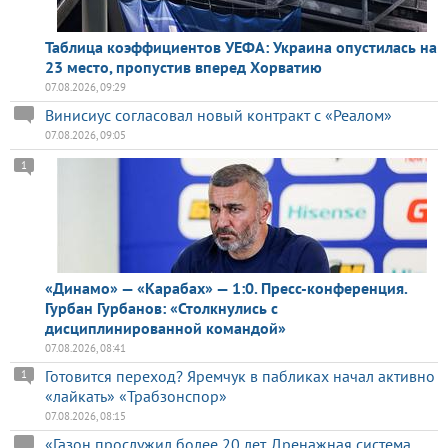
Таблица коэффициентов УЕФА: Украина опустилась на
23 место, пропустив вперед Хорватию
07.08.2026, 09:29
Винисиус согласовал новый контракт с «Реалом»
07.08.2026, 09:05
1
«Динамо» — «Карабах» — 1:0. Пресс-конференция.
Гурбан Гурбанов: «Столкнулись с
дисциплинированной командой»
07.08.2026, 08:41
Готовится переход? Яремчук в пабликах начал активно
1
«лайкать» «Трабзонспор»
07.08.2026, 08:15
«Газон прослужил более 20 лет. Дренажная система