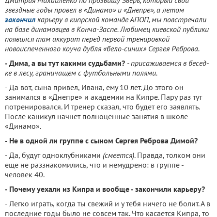
Дмитрия Михайленко по прозвищу Зверь, который свои
звездные годы провел в «Динамо» и «Днепре», а летом
закончил
карьеру в кипрской команде АПОП, мы повстреча­ли
на базе динамовцев в Конча-Заспе. Любимец киевской пуб­лики
появился там аккурат перед первой тренировкой
новоиспеченного коуча дубля «бело-синих» Сергея Реброва.
- Дима, а вы тут какими судь­бами?
- присаживаемся в бесед­
ке в лесу, граничащем с футбольными полями.
- Да вот, сына привел, Ивана, ему 10 лет. До этого он
занимался в «Днепре» и акаде­мии на Кипре. Пару раз тут
потренировался. И тренер сказал, что будет его заявлять.
После каникул начнет полноценные занятия в школе
«Динамо».
- Не в одной ли группе с сыном Сергея Реброва Димой?
- Да, будут одноклубника­ми
(смеется)
. Правда, толком они
еще не раззнакомились, что и немудрено: в группе -
человек 40.
- Почему уехали из Кипра и вообще - закончили карьеру?
- Легко играть, когда ты све­жий и у тебя ничего не болит. А в
последние годы было не сов­сем так. Что касается Кипра, то