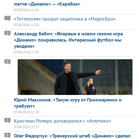
матче «Динамо» — «Карабах»
07.08.2026, 12:41
«Тоттенхэм» продал защитника в «Мидлсбро»
07.08.2026, 12:20
Александр Бабич: «Впервые в новом сезоне игра
2
«Динамо» понравилась. Интересный футбол мы
увидели»
07.08.2026, 11:59
4
Юрий Максимов: «Такую игру от Пономаренко и
требуют»
07.08.2026, 11:38
Кристиан Ромеро договорился с «Атлетико»
1
07.08.2026, 11:17
Олег Федорчук: «Тренерский штаб «Динамо» сделал
4