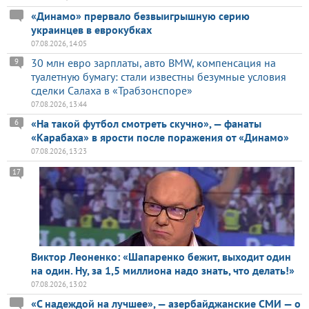
«Динамо» прервало безвыигрышную серию
украинцев в еврокубках
07.08.2026, 14:05
30 млн евро зарплаты, авто BMW, компенсация на
9
туалетную бумагу: стали известны безумные условия
сделки Салаха в «Трабзонспоре»
07.08.2026, 13:44
«На такой футбол смотреть скучно», — фанаты
6
«Карабаха» в ярости после поражения от «Динамо»
07.08.2026, 13:23
17
Виктор Леоненко: «Шапаренко бежит, выходит один
на один. Ну, за 1,5 миллиона надо знать, что делать!»
07.08.2026, 13:02
«С надеждой на лучшее», — азербайджанские СМИ — о