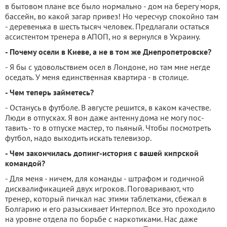
в бытовом плане все было нормально - дом на берегу моря,
бассейн, во какой загар привез! Но чересчур спокойно там
- деревенька в шесть тысяч человек. Предлагали остаться
ассистентом тренера в АПОП, но я вернулся в Украину.
- Почему осели в Киеве, а не в том же Днепропетровске?
- Я бы с удовольствием осел в Лондоне, но там мне негде
оседать. У меня единственная квартира - в столице.
- Чем теперь займетесь?
- Останусь в футболе. В августе решится, в каком качес­тве.
Люди в отпусках. Я вон даже антенну дома не могу пос­
тавить - то в отпуске мастер, то пьяный. Чтобы посмотреть
футбол, надо выходить искать телевизор.
- Чем закончилась допинг-история с вашей кипрской
командой?
- Для меня - ничем, для команды - штрафом и годич­ной
дисквалификацией двух игроков. Поговаривают, что
тренер, который пичкал нас этими таблетками, сбежал в
Болгарию и его разыскивает Интерпол. Все это проходи­ло
на уровне отдела по борь­бе с наркотиками. Нас даже