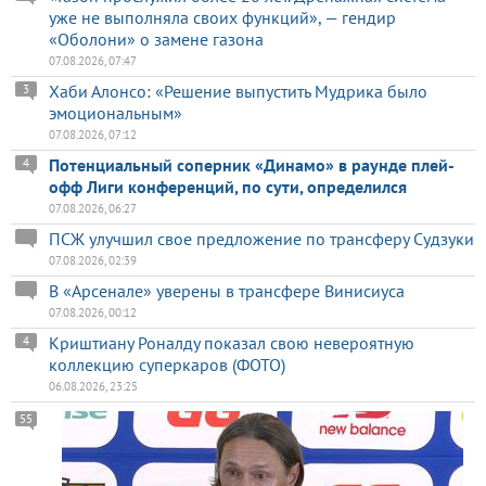
уже не выполняла своих функций», — гендир
«Оболони» о замене газона
07.08.2026, 07:47
Хаби Алонсо: «Решение выпустить Мудрика было
3
эмоциональным»
07.08.2026, 07:12
Потенциальный соперник «Динамо» в раунде плей-
4
офф Лиги конференций, по сути, определился
07.08.2026, 06:27
ПСЖ улучшил свое предложение по трансферу Судзуки
07.08.2026, 02:39
В «Арсенале» уверены в трансфере Винисиуса
07.08.2026, 00:12
Криштиану Роналду показал свою невероятную
4
коллекцию суперкаров (ФОТО)
06.08.2026, 23:25
55