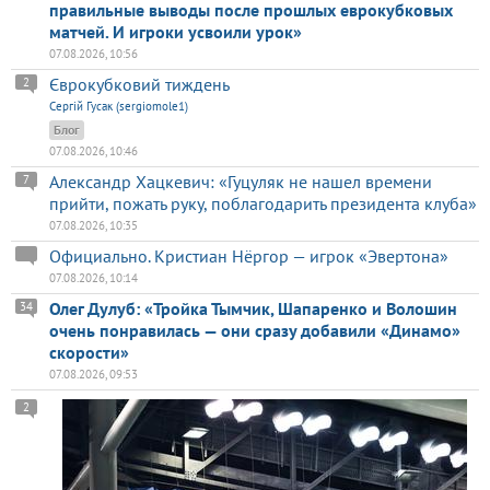
правильные выводы после прошлых еврокубковых
матчей. И игроки усвоили урок»
07.08.2026, 10:56
Єврокубковий тиждень
2
Сергій Гусак (sergiomole1)
Блог
07.08.2026, 10:46
Александр Хацкевич: «Гуцуляк не нашел времени
7
прийти, пожать руку, поблагодарить президента клуба»
07.08.2026, 10:35
Официально. Кристиан Нёргор — игрок «Эвертона»
07.08.2026, 10:14
Олег Дулуб: «Тройка Тымчик, Шапаренко и Волошин
34
очень понравилась — они сразу добавили «Динамо»
скорости»
07.08.2026, 09:53
2