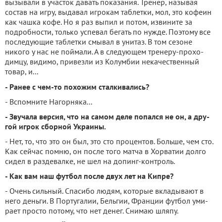
вызывали в участок давать показания. Тренер, называя
состав на игру, выдавал игрокам таблетки, мол, это кофе­ин
как чашка кофе. Но я раз выпил и потом, извините за
подробности, только успевал бегать по нужде. Поэтому все
последующие таблетки смы­вал в унитаз. В том сезоне
никого у нас не поймали. А в следующем тренеру-прохо­
димцу, видимо, привезли из Колумбии некачественный
товар, и...
- Ранее с чем-то похожим сталкивались?
- Вспомните Нагорняка...
- Звучала версия, что на самом деле попался не он, а дру­
гой игрок сборной Украины.
- Нет, то, что это он был, это сто процентов. Больше, чем сто.
Как сейчас помню, он после того матча в Хорватии долго
сидел в раздевалке, не шел на допинг-контроль.
- Как вам наш футбол после двух лет на Кипре?
- Очень сильный. Спасибо людям, которые вкладывают в
него деньги. В Португалии, Бельгии, Франции футбол уми­
рает просто потому, что нет денег. Снимаю шляпу.