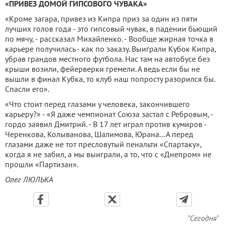
«ПРИВЕЗ ДОМОЙ ГИПСОВОГО ЧУВАКА»
«Кроме загара, привез из Кипра приз за один из пяти
лучших голов года - это гипсовый чувак, в падении бьющий
по мячу, - рассказал Михайлен­ко. - Вообще жирная точка в
карьере получилась - как по заказу. Выиграли Кубок Кипра,
убрав грандов местного футбола. Нас там на автобусе без
крыши возили, фейерверки гремели. А ведь если бы не
вышли в финал Кубка, то клуб наш попросту разорился бы.
Спасли его».
«Что стоит перед глазами у человека, закончившего
карьеру?» - «Я даже чемпионат Союза застал с Ребровым, -
гордо за­явил Дмитрий. - В 17 лет играл против кумиров -
Черенкова, Колыванова, Шалимова, Юрана... А перед
глазами даже не тот пресловутый пеналь­ти «Спартаку»,
когда я не забил, а мы выиграли, а то, что с «Днепром» не
прошли «Партизан».
Олег ЛЮЛЬКА
"Сегодня"