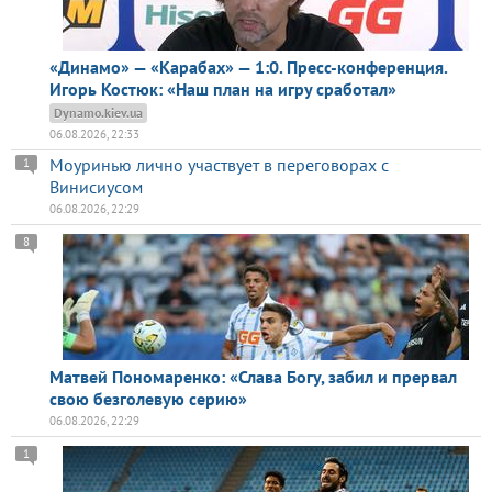
«Динамо» — «Карабах» — 1:0. Пресс-конференция.
Игорь Костюк: «Наш план на игру сработал»
Dynamo.kiev.ua
06.08.2026, 22:33
Моуринью лично участвует в переговорах с
1
Винисиусом
06.08.2026, 22:29
8
Матвей Пономаренко: «Слава Богу, забил и прервал
свою безголевую серию»
06.08.2026, 22:29
1