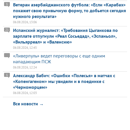
Ветеран азербайджанского футбола: «Если «Карабах»
1
покажет свою привычную форму, то добьется сегодня
нужного результата»
06.08.2026, 13:06
Испанский журналист: «Требования Цыганкова по
21
зарплате отпугнули «Реал Сосьедад», «Эспаньол»,
«Вильярреал» и «Валенсию»
06.08.2026, 12:45
«Ливерпуль» ведет переговоры с еще одним
нападающим ПСЖ
06.08.2026, 12:24
Александр Бабич: «Ошибки «Полесья» в матчах с
1
«Копенгагеном» мы увидели и в поединке с
«Черноморцем»
06.08.2026, 12:03
Все новости →