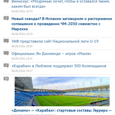
Винисиус: «Моуринью хочет, чтобы я оставался таким,
каким был всегда»
06.08.2026, 20:53
Новый скандал? В Испании заговорили о расторжении
3
соглашения о проведении ЧМ-2030 совместно с
Марокко
06.08.2026, 20:29
УАФ представила сайт Национальной лиги U-19
06.08.2026, 20:05
Официально. Ян Диоманде — игрок «Реала»
06.08.2026, 19:41
«Карабах» в Люблине поддержат 300 болельщиков
2
06.08.2026, 19:17
30
«Динамо» — «Карабах»: стартовые составы. Герреро —