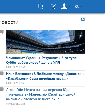
RU
Новости
Чемпионат Украины. Результаты 2-го тура.
Суббота: безголевой день в УПЛ
08.08.2026, 20:51
Илья Близнюк: «В Люблине между «Динамо» и
1
«Карабахом» была ничейная игра…»
08.08.2026, 20:30
Джон Оби Микел назвал переход Юри
Тилеманса в «Манчестер Юнайтед» самой
выгодной сделкой летнего окна
08.08.2026, 20:06