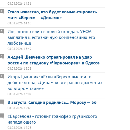
08.08.2026, 14:31
Стало известно, кто будет комментировать
1
матч «Верес» — «Динамо»
08.08.2026, 14:10
Инфантино влип в новый скандал: УЕФА
3
выплатил шестизначную компенсацию его
любовнице
08.08.2026, 13:49
Андрей Шевченко отреагировал на удар
3
россии по стадиону «Черноморец» в Одессе
08.08.2026, 13:28
Игорь Цыганик: «Если «Верес» выстоит в
1
дебюте матча, «Динамо» все равно дожмет их
во втором тайме»
08.08.2026, 13:07
8 августа. Сегодня родились... Морозу — 56
08.08.2026, 12:46
«Барселона» готовит трансфер грузинского
нападающего
08.08.2026, 12:25