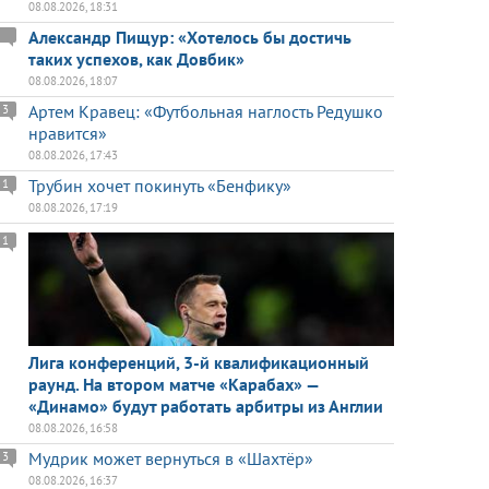
08.08.2026, 18:31
Александр Пищур: «Хотелось бы достичь
таких успехов, как Довбик»
08.08.2026, 18:07
Артем Кравец: «Футбольная наглость Редушко
3
нравится»
08.08.2026, 17:43
Трубин хочет покинуть «Бенфику»
1
08.08.2026, 17:19
1
Лига конференций, 3-й квалификационный
раунд. На втором матче «Карабах» —
«Динамо» будут работать арбитры из Англии
08.08.2026, 16:58
Мудрик может вернуться в «Шахтёр»
3
08.08.2026, 16:37