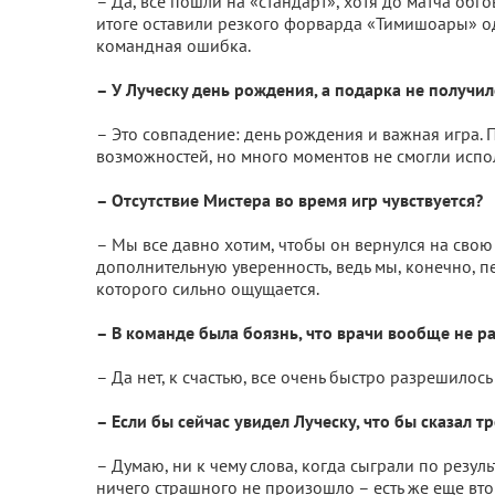
– Да, все пошли на «стандарт», хотя до матча обгов
итоге оставили резкого форварда «Тимишоары» од
командная ошибка.
– У Луческу день рождения, а подарка не получи
– Это совпадение: день рождения и важная игра. П
возможностей, но много моментов не смогли испол
– Отсутствие Мистера во время игр чувствуется?
– Мы все давно хотим, чтобы он вернулся на свою 
дополнительную уверенность, ведь мы, конечно, пер
которого сильно ощущается.
– В команде была боязнь, что врачи вообще не р
– Да нет, к счастью, все очень быстро разрешилос
– Если бы сейчас увидел Луческу, что бы сказал т
– Думаю, ни к чему слова, когда сыграли по резуль
ничего страшного не произошло – есть же еще вто