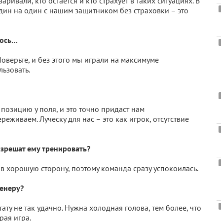
аривали, кто остается и кто страхует в таких ситуациях. В
ин на один с нашим защитником без страховки – это
лось…
оверьте, и без этого мы играли на максимуме
ьзовать.
позицию у поля, и это точно придаст нам
еживаем. Луческу для нас – это как игрок, отсутствие
азрешат ему тренировать?
ь в хорошую сторону, поэтому команда сразу успокоилась.
ренеру?
тату не так удачно. Нужна холодная голова, тем более, что
рая игра.