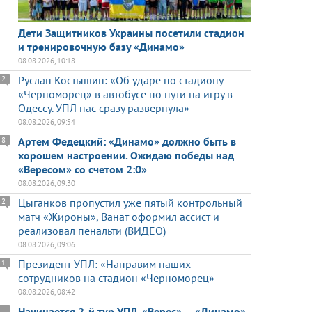
Дети Защитников Украины посетили стадион
и тренировочную базу «Динамо»
08.08.2026, 10:18
Руслан Костышин: «Об ударе по стадиону
2
«Черноморец» в автобусе по пути на игру в
Одессу. УПЛ нас сразу развернула»
08.08.2026, 09:54
Артем Федецкий: «Динамо» должно быть в
8
хорошем настроении. Ожидаю победы над
«Вересом» со счетом 2:0»
08.08.2026, 09:30
Цыганков пропустил уже пятый контрольный
2
матч «Жироны», Ванат оформил ассист и
реализовал пенальти (ВИДЕО)
08.08.2026, 09:06
Президент УПЛ: «Направим наших
1
сотрудников на стадион «Черноморец»
08.08.2026, 08:42
Начинается 2-й тур УПЛ. «Верес» — «Динамо»,