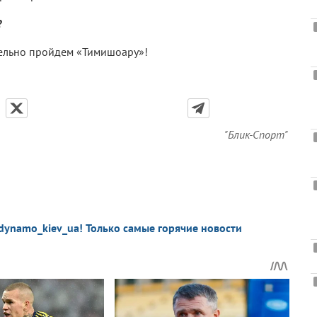
?
тельно пройдем «Тимишоару»!
"Блик-Спорт"
dynamo_kiev_ua! Только самые горячие новости