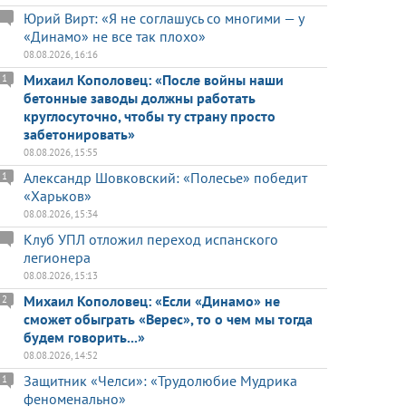
Юрий Вирт: «Я не соглашусь со многими — у
«Динамо» не все так плохо»
08.08.2026, 16:16
Михаил Кополовец: «После войны наши
1
бетонные заводы должны работать
круглосуточно, чтобы ту страну просто
забетонировать»
08.08.2026, 15:55
Александр Шовковский: «Полесье» победит
1
«Харьков»
08.08.2026, 15:34
Клуб УПЛ отложил переход испанского
легионера
08.08.2026, 15:13
Михаил Кополовец: «Если «Динамо» не
2
сможет обыграть «Верес», то о чем мы тогда
будем говорить...»
08.08.2026, 14:52
Защитник «Челси»: «Трудолюбие Мудрика
1
феноменально»