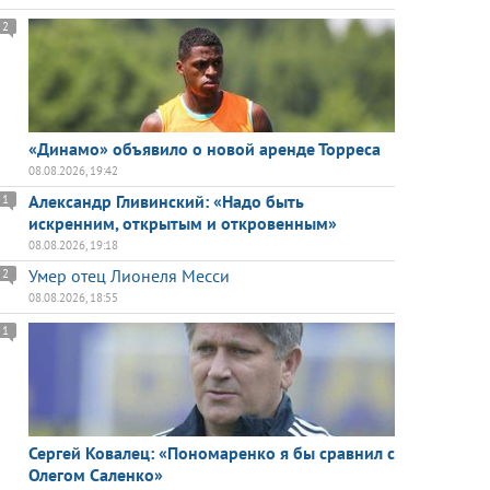
2
«Динамо» объявило о новой аренде Торреса
08.08.2026, 19:42
Александр Гливинский: «Надо быть
1
искренним, открытым и откровенным»
08.08.2026, 19:18
Умер отец Лионеля Месси
2
08.08.2026, 18:55
1
Сергей Ковалец: «Пономаренко я бы сравнил с
Олегом Саленко»