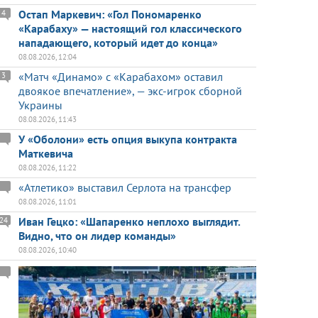
Остап Маркевич: «Гол Пономаренко
4
«Карабаху» — настоящий гол классического
нападающего, который идет до конца»
08.08.2026, 12:04
«Матч «Динамо» с «Карабахом» оставил
3
двоякое впечатление», — экс-игрок сборной
Украины
08.08.2026, 11:43
У «Оболони» есть опция выкупа контракта
Маткевича
08.08.2026, 11:22
«Атлетико» выставил Серлота на трансфер
08.08.2026, 11:01
Иван Гецко: «Шапаренко неплохо выглядит.
24
Видно, что он лидер команды»
08.08.2026, 10:40