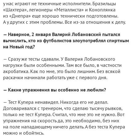
у нас играют не техничные исполнители. Бразильцы
«Шахтера», легионеры «Металлиста» и Коноплянка
из «Днепра» еще хорошо технически подготовлены.
А у других с этим проблемы. Все из-за отношения к делу.
— Наверное, 2 января Валерий Лобановский пытался
вычислить, кто из футболистов злоупотреблял спиртным
на Новый год?
— Сразу же тесты сдавали. У Валерия Лобановского
нагрузки были особенными. Там все было, в частности
акробатика. Как по мне, это было лишним. Без всякой
раскачки начинали работать уже с первого дня.
— Какие упражнения вы особенно не любили?
— Тест Купера ненавидел. Никогда его не делал.
Договаривался с тренером, что сделаю тысячу рывков,
только не тест Купера. Считал, что мне это не нужно. Вот
упражнения на скорость да, это необходимо, без них
на поле нападающему ничего делать. А без теста Купера
можно и обойтись.