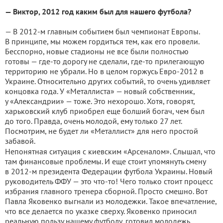
— Виктор, 2012 год каким был для нашего футбола?
— В 2012-м главным событием был чемпионат Европы.
В принципе, мы можем гордиться тем, как его провели.
Бесспорно, новые стадионы не все были полностью
готовы — где-то дорогу не сделали, где-то прилегающую
территорию не убрали. Но в целом горжусь Евро-2012 в
Украине. Относительно других событий, то очень удивляет
концовка года. У «Металлиста» — новый собственник,
у «Александрии» — тоже. Это нехорошо. Хотя, говорят,
харьковский клуб приобрел еще болший богач, чем был
до того. Правда, очень молодой, ему только 27 лет.
Посмотрим, не будет ли «Металлист» для него простой
забавой.
Непонятная ситуация с киевским «Арсеналом». Слышал, что
там финансовые проблемы. И еще стоит упомянуть смену
в 2012-м президента Федерации футбола Украины. Новый
руководитель ФФУ — это что-то! Чего только стоит процесс
избрания главного тренера сборной. Просто смешно. Вот
Павла Яковенко выгнали из молодежки. Такое впечатление,
что все делается по указке сверху. Яковенко приносил
реальную пользу нашему футболу, готовил молодежь,