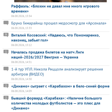
Раффаэль: «Блохин не давал мне много игрового
времени»
06.08.2026, 15:54
Бруно Гимарайнш прошел медосмотр для «Арсенала»
06.08.2026, 15:33
Виталий Косовский: «Надеюсь, что Пономаренко,
9
наконец, забьет гол»
06.08.2026, 15:12
Началась продажа билетов на матч Лиги
1
наций-2026/2027 Венгрия — Украина
06.08.2026, 14:51
1-й тур УПЛ. Никола Риццоли анализирует решения
арбитров (ВИДЕО)
06.08.2026, 14:30
«Динамо» сыграет с «Карабахом» в бело-синей форме
2
06.08.2026, 14:09
Бывший форвард «Карабаха»: «Наличие большого
2
количества молодых футболистов — это плюс для
«Динамо»