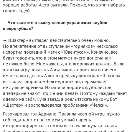
хорошо работал. А его выгнали. Похоже, что хотят набрать
своих людей.
— Что скажете о выступлении украинских клубов
в еврокубках?
— «Шахтер» выглядел действительно очень мощно.
Но впечатления от выступлений «горняков» несколько
испортил последний матч с «Ювентусом». Конечно, все
будут говорить, что в этом матче ничего донетчанам
не нужно было. Мне кажется, что «горняки» должны были
хотя бы игру показать. А итальянцы приехали и ничего
им не дали сделать. А вот в предыдущих играх «Шахтер»
выглядел здорово. «Челси», конечно, переживает
не лучшие времена. Накупили дорогих футболистов,
а теперь не знают, что с ними делать. Поэтому каждый тянет
одеяло на себя. Куча звезд, а рояль таскать никому. Вот
«Шахтер» и воспользовался проблемами «Челси».
Разочаровал гол Адриано. Правила честной игры нужно
соблюдать. А этот не совсем умный парень
их проигнорировал, а потом все начали дурака валять.
А вообще, «горняки» — молодцы, вышли из такой сильной