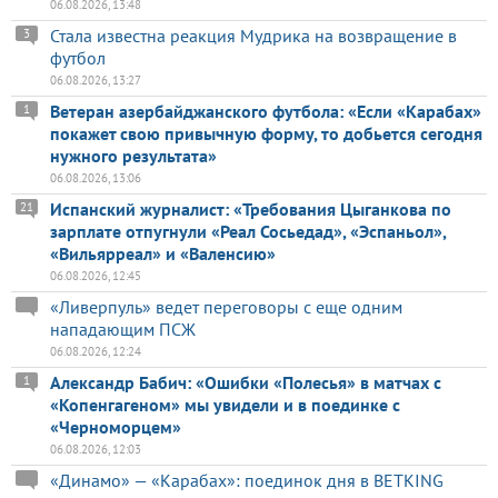
06.08.2026, 13:48
Стала известна реакция Мудрика на возвращение в
3
футбол
06.08.2026, 13:27
Ветеран азербайджанского футбола: «Если «Карабах»
1
покажет свою привычную форму, то добьется сегодня
нужного результата»
06.08.2026, 13:06
Испанский журналист: «Требования Цыганкова по
21
зарплате отпугнули «Реал Сосьедад», «Эспаньол»,
«Вильярреал» и «Валенсию»
06.08.2026, 12:45
«Ливерпуль» ведет переговоры с еще одним
нападающим ПСЖ
06.08.2026, 12:24
Александр Бабич: «Ошибки «Полесья» в матчах с
1
«Копенгагеном» мы увидели и в поединке с
«Черноморцем»
06.08.2026, 12:03
«Динамо» — «Карабах»: поединок дня в BETKING