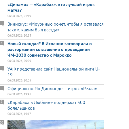
«Динамо» — «Карабах»: кто лучший игрок
матча?
06.08.2026, 21:19
Винисиус: «Моуринью хочет, чтобы я оставался
таким, каким был всегда»
06.08.2026, 20:53
Новый скандал? В Испании заговорили о
3
расторжении соглашения о проведении
ЧМ-2030 совместно с Марокко
06.08.2026, 20:29
УАФ представила сайт Национальной лиги U-
19
06.08.2026, 20:05
Официально. Ян Диоманде — игрок «Реала»
06.08.2026, 19:41
«Карабах» в Люблине поддержат 300
2
болельщиков
06.08.2026, 19:17
30