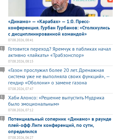
«Динамо» — «Карабах» — 1:0. Пресс-
конференция. Гурбан Гурбанов: «Столкнулись
с дисциплинированной командой»
07.08.2026, 08:41
Готовится переход? Яремчук в пабликах начал
1
активно «лайкать» «Трабзонспор»
07.08.2026, 08:15
«Газон прослужил более 20 лет. Дренажная
система уже не выполняла своих функций», —
гендир «Оболони» о замене газона
07.08.2026, 07:47
Хаби Алонсо: «Решение выпустить Мудрика
3
было эмоциональным»
07.08.2026, 07:12
Потенциальный соперник «Динамо» в раунде
2
плей-офф Лиги конференций, по сути,
определился
07.08.2026, 06:27