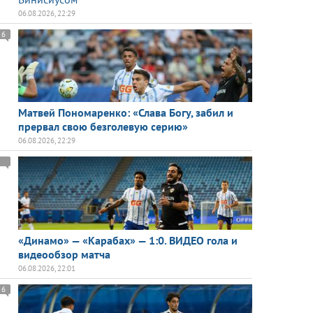
06.08.2026, 22:29
6
Матвей Пономаренко: «Слава Богу, забил и
прервал свою безголевую серию»
06.08.2026, 22:29
«Динамо» — «Карабах» — 1:0. ВИДЕО гола и
видеообзор матча
06.08.2026, 22:01
6