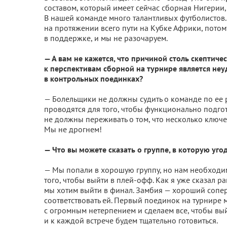
составом, который имеет сейчас сборная Нигерии
В нашей команде много талантливых футболистов.
на протяжении всего пути на Кубке Африки, потому
в поддержке, и мы не разочаруем.
— А вам не кажется, что причиной столь скептич
к перспективам сборной на турнире является не
в контрольных поединках?
— Болельщики не должны судить о команде по ее р
проводятся для того, чтобы функционально подгот
не должны переживать о том, что несколько ключе
Мы не дрогнем!
— Что вы можете сказать о группе, в которую уг
— Мы попали в хорошую группу, но нам необходи
того, чтобы выйти в плей-офф. Как я уже сказал р
мы хотим выйти в финал. Замбия — хороший соперн
соответствовать ей. Первый поединок на турнире
с огромным нетерпением и сделаем все, чтобы вы
и к каждой встрече будем тщательно готовиться.