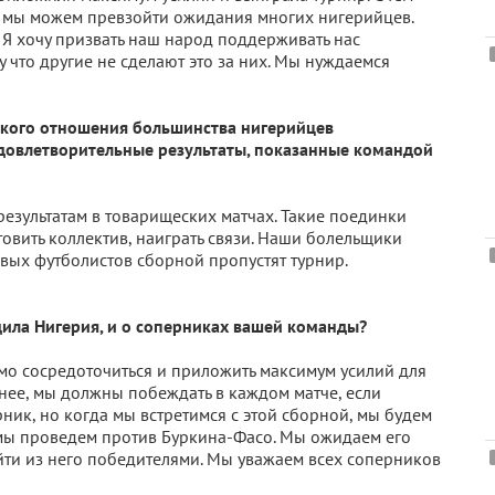
, мы можем превзойти ожидания многих нигерийцев.
 Я хочу призвать наш народ поддерживать нас
 что другие не сделают это за них. Мы нуждаемся
еского отношения большинства нигерийцев
удовлетворительные результаты, показанные командой
езультатам в товарищеских матчах. Такие поединки
овить коллектив, наиграть связи. Наши болельщики
вых футболистов сборной пропустят турнир.
одила Нигерия, и о соперниках вашей команды?
мо сосредоточиться и приложить максимум усилий для
анее, мы должны побеждать в каждом матче, если
ик, но когда мы встретимся с этой сборной, мы будем
 мы проведем против Буркина-Фасо. Мы ожидаем его
йти из него победителями. Мы уважаем всех соперников