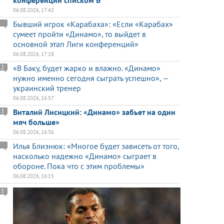
конференций списком Б
06.08.2026, 17:42
Бывший игрок «Карабаха»: «Если «Карабах»
сумеет пройти «Динамо», то выйдет в
основной этап Лиги конференций»
06.08.2026, 17:18
«В Баку, будет жарко и влажно. «Динамо»
2
нужно именно сегодня сыграть успешно», —
украинский тренер
06.08.2026, 16:57
Виталий Лисицкий: «Динамо» забьет на один
3
мяч больше»
06.08.2026, 16:36
Илья Близнюк: «Многое будет зависеть от того,
насколько надежно «Динамо» сыграет в
обороне. Пока что с этим проблемы»
06.08.2026, 16:15
5