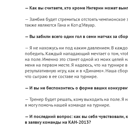
— Как вы считаете, кто кроме Нигерии может выи
— Замбия будет стремиться отстоять чемпионское 
также являются Гана и Кот-д’Ивуар.
— Вы забили всего один гол в семи матчах за сбо
— Я не нахожусь ни под каким давлением. В каждо
победить. Каждый нападающий мечтает о том, чтоб
на поле. Именно это станет одной из моих целей 
меня на первом месте. Я надеюсь, что на турнире 
результативную игру, как и в «Динамо». Наша сбор
что сыграю в ее составе на турнире.
— И вы не беспокоитесь о форме ваших конкурен
— Тренер будет решать, кому выходить на поле. Я 
я могу помочь нашей команде на турнире.
— И последний вопрос: как вы себя чувствовали, 
в заявку команды на КАН-2013?