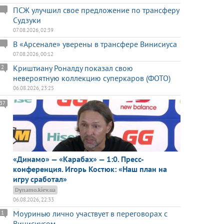
ПСЖ улучшил свое предложение по трансферу
Судзуки
07.08.2026, 02:39
В «Арсенале» уверены в трансфере Винисиуса
07.08.2026, 00:12
Криштиану Роналду показал свою
2
невероятную коллекцию суперкаров (ФОТО)
06.08.2026, 23:25
37
«Динамо» — «Карабах» — 1:0. Пресс-
конференция. Игорь Костюк: «Наш план на
игру сработал»
Dynamo.kiev.ua
06.08.2026, 22:33
Моуринью лично участвует в переговорах с
1
Винисиусом