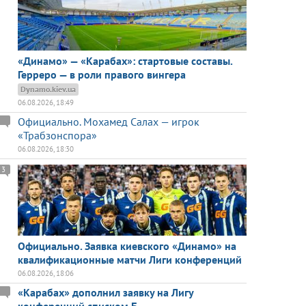
«Динамо» — «Карабах»: стартовые составы.
Герреро — в роли правого вингера
Dynamo.kiev.ua
06.08.2026, 18:49
Официально. Мохамед Салах — игрок
«Трабзонспора»
06.08.2026, 18:30
3
Официально. Заявка киевского «Динамо» на
квалификационные матчи Лиги конференций
06.08.2026, 18:06
«Карабах» дополнил заявку на Лигу