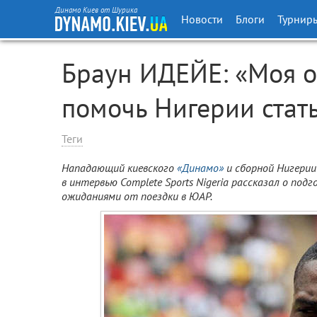
Динамо Киев от Шурика
Новости
Блоги
Турнир
Браун ИДЕЙЕ: «Моя о
помочь Нигерии стат
Теги
Нападающий киевского
«Динамо»
и сборной Нигери
в интервью Complete Sports Nigeria рассказал о под
ожиданиями от поездки в ЮАР.