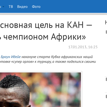
ы
ТВ
Видео
Фото
сновная цель на КАН —
ь чемпионом Африки»
17.01.2013, 16:25
и
Браун Идейе
накануне старта Кубка африканских наций
готовке «супер орлов» к турниру, а также поделился своими