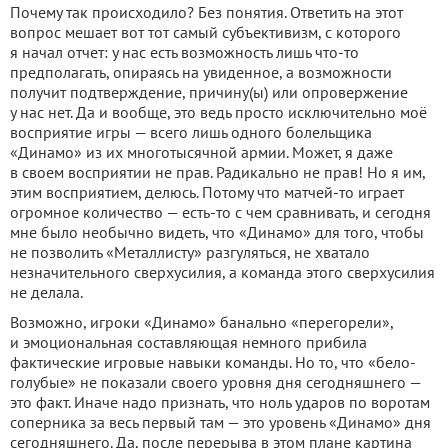
Почему так происходило? Без понятия. Ответить на этот
вопрос мешает вот тот самый субъективизм, с которого
я начал отчет: у нас есть возможность лишь что-то
предполагать, опираясь на увиденное, а возможности
получит подтверждение, причину(ы) или опровержение
у нас нет. Да и вообще, это ведь просто исключительно моё
восприятие игры — всего лишь одного болельщика
«Динамо» из их многотысячной армии. Может, я даже
в своем восприятии не прав. Радикально не прав! Но я им,
этим восприятием, делюсь. Потому что матчей-то играет
огромное количество — есть-то с чем сравнивать, и сегодня
мне было необычно видеть, что «Динамо» для того, чтобы
не позволить «Металлисту» разгуляться, не хватало
незначительного сверхусилия, а команда этого сверхусилия
не делала.
Возможно, игроки «Динамо» банально «перегорели»,
и эмоциональная составляющая немного прибила
фактические игровые навыки команды. Но то, что «бело-
голубые» не показали своего уровня дня сегодняшнего —
это факт. Иначе надо признать, что ноль ударов по воротам
соперника за весь первый там — это уровень «Динамо» дня
сегодняшнего. Да, после перерыва в этом плане картина