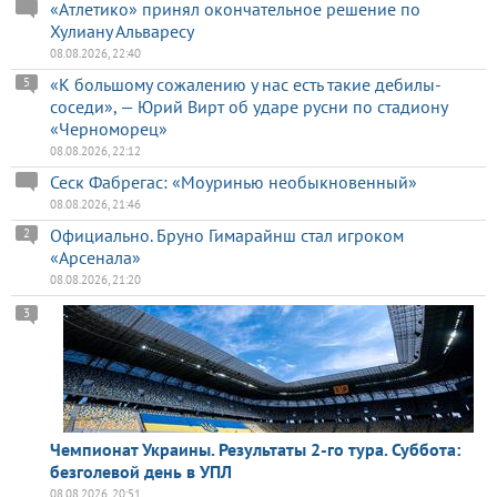
«Атлетико» принял окончательное решение по
Хулиану Альваресу
08.08.2026, 22:40
«К большому сожалению у нас есть такие дебилы-
5
соседи», — Юрий Вирт об ударе русни по стадиону
«Черноморец»
08.08.2026, 22:12
Сеск Фабрегас: «Моуринью необыкновенный»
08.08.2026, 21:46
Официально. Бруно Гимарайнш стал игроком
2
«Арсенала»
08.08.2026, 21:20
3
Чемпионат Украины. Результаты 2-го тура. Суббота:
безголевой день в УПЛ
08.08.2026, 20:51