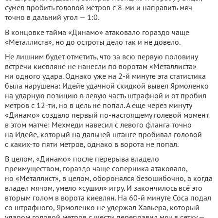
сумел пробить головой метров с 8-ми и направить мяч
точно в дальний угол — 1:0.
В концовке тайма «Динамо» атаковало гораздо чаще
«Металлиста», но до остроты дело так и не довело.
Не лишним будет отметить, что за всю первую половину
встречи киевляне не нанесли по воротам «Металлиста»
ни одного удара. Однако уже на 2-й минуте эта статистика
была нарушена: Идейе удачной скидкой вывел Ярмоленко
на ударную позицию в левую часть штрафной и от пробил
метров с 12-ти, но в цель не попал. А еще через минуту
«Динамо» создало первый по-настоящему голевой момент
в этом матче: Мехмеди навесил с левого фланга точно
на Идейе, который на дальней штанге пробивал головой
с каких-то пяти метров, однако в ворота не попал.
В целом, «Динамо» после перерыва владело
преимуществом, гораздо чаще соперника атаковало,
но «Металлист», в целом, оборонялся безошибочно, а когда
владел мячом, умело «сушил» игру. И закончилось всё это
вторым голом в ворота киевлян. На 60-й минуте Соса подал
со штрафного, Ярмоленко не удержал Хавьера, который
ударом головой метров с шести переправил мяч в сетку —