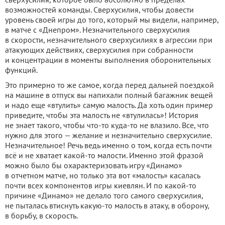
возможностей команды. Сверхусилия, чтобы довести
уровень своей игры до того, который мы видели, например,
в матче с «Днепром». Незначительного сверхусилия
в скорости, незначительного сверхусилиях в агрессии при
атакующих действиях, сверхусилия при собранности
и концентрации в моменты выполнения оборонительных
функций.
Это примерно то же самое, когда перед дальней поездкой
на машине в отпуск вы напихали полный багажник вещей
и надо еще «втулить» самую малость. Да хоть один пример
приведите, чтобы эта малость не «втулилась»! История
не знает такого, чтобы что-то куда-то не влазило. Все, что
нужно для этого — желание и незначительно сверхусилие.
Незначительное! Речь ведь именно о том, когда есть почти
всё и не хватает какой-то малости. Именно этой фразой
можно было бы охарактеризовать игру «Динамо»
в отчетном матче, но только эта вот «малость» касалась
почти всех компонентов игры киевлян. И по какой-то
причине «Динамо» не делало того самого сверхусилия,
не пыталась втиснуть какую-то малость в атаку, в оборону,
в борьбу, в скорость.