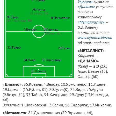
Украины
киевское
«Динамо»
уступило
в гостях
харьковскому
«Металлисту»
—
0:2.
Вашему
вниманию отчет
www.dynamo.kiev.ua
об этом поединке.
«МЕТАЛЛИСТ
»
(Харьков)
—
«
ДИНАМО
»
(
Киев
)
—
2:0
(1:0)
Голы:
Девич (35),
Хавьер (60)
«Динамо»:
35.Коваль, 4.Велозу, 10.Ярмоленко, 11.Идейе,
19.Гармаш (15.Рубен, 81), 20.Гусев(К), 24.Вида, 25.Аруна
(9.Безус, 71), 33.Тайво, 34.Хачериди, 99.Дуду (13.Мехмеди,
46).
Запасные:
1.Шовковский, 3.Селин, 16.Сидорчук, 17.Михалик.
«Металлист»:
81.Дышленкович (29.Горяинов, 46),