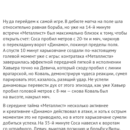
Ну да перейдем к самой игре. В дебюте матча на поле шла
относительно равная борьба, но уже на 14-й минуте
встречи «Металлист» был максимально близок к тому, чтобы
открыть счет: Соса пробил метров с 20-ти и мяч, чиркнув
о перекладину ворот «Динамо», покинул пределы поля.
А спустя 10 минут харьковчане создали по-настоящему
голевой момент уже с игры: контратака «Металлиста»
завершилась эффектной передачей пяткой в исполнении
Хавьера точно на Девича, который сходу пробил с линии
вратарской, но Коваль, демонстрируя чудеса реакции, сумел
парировать этот, казалось, разящий удар. Не успели
динамовцы перевести дух от этого эпизода, как уже Хавьер
пробил головой метров с 8-ми — снова Коваль был
на высоте, накрыл мяч.
В середине тайма «Металлист» несколько активнее
и креативнее «Динамо» действовал в атаке, и хоть к острым
моментам это не приводило, но в итоге харьковчане сумели
добиться успеха. На 35-й минуте Соса навесил к воротам
со штрафного, Девич, выиграв позицию и борьбу у Виды,