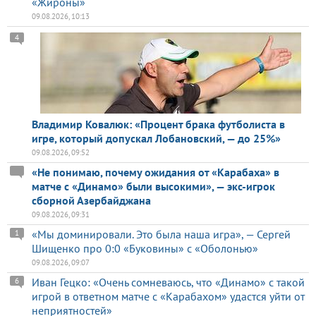
«Жироны»
09.08.2026, 10:13
4
Владимир Ковалюк: «Процент брака футболиста в
игре, который допускал Лобановский, — до 25%»
09.08.2026, 09:52
«Не понимаю, почему ожидания от «Карабаха» в
матче с «Динамо» были высокими», — экс-игрок
сборной Азербайджана
09.08.2026, 09:31
«Мы доминировали. Это была наша игра», — Сергей
1
Шищенко про 0:0 «Буковины» с «Оболонью»
09.08.2026, 09:07
Иван Гецко: «Очень сомневаюсь, что «Динамо» с такой
6
игрой в ответном матче с «Карабахом» удастся уйти от
неприятностей»