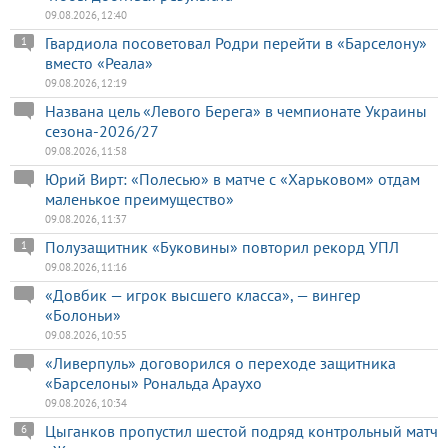
09.08.2026, 12:40
Гвардиола посоветовал Родри перейти в «Барселону»
1
вместо «Реала»
09.08.2026, 12:19
Названа цель «Левого Берега» в чемпионате Украины
сезона-2026/27
09.08.2026, 11:58
Юрий Вирт: «Полесью» в матче с «Харьковом» отдам
маленькое преимущество»
09.08.2026, 11:37
Полузащитник «Буковины» повторил рекорд УПЛ
1
09.08.2026, 11:16
«Довбик — игрок высшего класса», — вингер
«Болоньи»
09.08.2026, 10:55
«Ливерпуль» договорился о переходе защитника
«Барселоны» Рональда Араухо
09.08.2026, 10:34
Цыганков пропустил шестой подряд контрольный матч
6