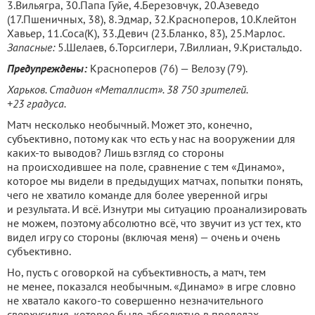
3.Вильягра, 30.Папа Гуйе, 4.Березовчук, 20.Азеведо
(17.Пшеничных, 38), 8.Эдмар, 32.Красноперов, 10.Клейтон
Хавьер, 11.Соса(К), 33.Девич (23.Бланко, 83), 25.Марлос.
Запасные:
5.Шелаев, 6.Торсиглери, 7.Виллиан, 9.Кристальдо.
Предупреждены:
Красноперов (76) — Велозу (79).
Харьков. Стадион «Металлист». 38 750 зрителей.
+23 градуса.
Матч несколько необычный. Может это, конечно,
субъективно, потому как что есть у нас на вооружении для
каких-то выводов? Лишь взгляд со стороны
на происходившее на поле, сравнение с тем «Динамо»,
которое мы видели в предыдущих матчах, попытки понять,
чего не хватило команде для более уверенной игры
и результата. И всё. Изнутри мы ситуацию проанализировать
не можем, поэтому абсолютно всё, что звучит из уст тех, кто
видел игру со стороны (включая меня) — очень и очень
субъективно.
Но, пусть с оговоркой на субъективность, а матч, тем
не менее, показался необычным. «Динамо» в игре словно
не хватало какого-то совершенно незначительного
сверхусилия, которое было абсолютно в пределах