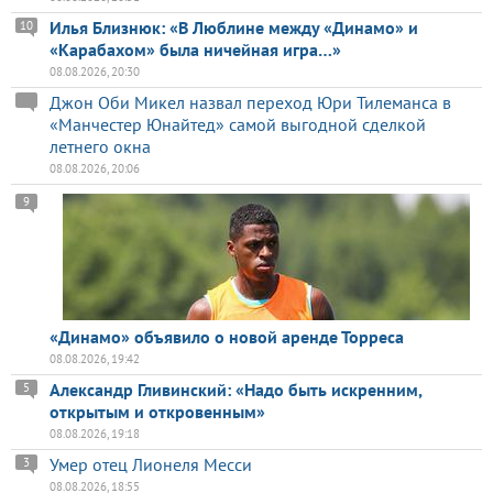
Илья Близнюк: «В Люблине между «Динамо» и
10
«Карабахом» была ничейная игра…»
08.08.2026, 20:30
Джон Оби Микел назвал переход Юри Тилеманса в
«Манчестер Юнайтед» самой выгодной сделкой
летнего окна
08.08.2026, 20:06
9
«Динамо» объявило о новой аренде Торреса
08.08.2026, 19:42
Александр Гливинский: «Надо быть искренним,
5
открытым и откровенным»
08.08.2026, 19:18
Умер отец Лионеля Месси
3
08.08.2026, 18:55