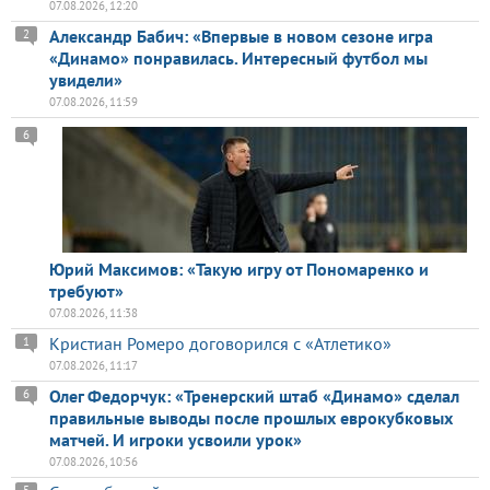
07.08.2026, 12:20
Александр Бабич: «Впервые в новом сезоне игра
2
«Динамо» понравилась. Интересный футбол мы
увидели»
07.08.2026, 11:59
6
Юрий Максимов: «Такую игру от Пономаренко и
требуют»
07.08.2026, 11:38
Кристиан Ромеро договорился с «Атлетико»
1
07.08.2026, 11:17
Олег Федорчук: «Тренерский штаб «Динамо» сделал
6
правильные выводы после прошлых еврокубковых
матчей. И игроки усвоили урок»
07.08.2026, 10:56