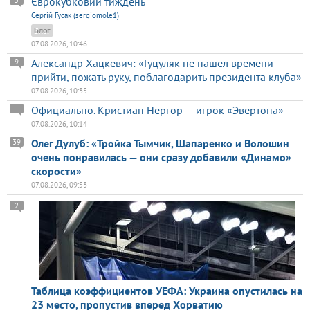
Єврокубковий тиждень
5
Сергій Гусак (sergiomole1)
Блог
07.08.2026, 10:46
Александр Хацкевич: «Гуцуляк не нашел времени
9
прийти, пожать руку, поблагодарить президента клуба»
07.08.2026, 10:35
Официально. Кристиан Нёргор — игрок «Эвертона»
07.08.2026, 10:14
Олег Дулуб: «Тройка Тымчик, Шапаренко и Волошин
39
очень понравилась — они сразу добавили «Динамо»
скорости»
07.08.2026, 09:53
2
Таблица коэффициентов УЕФА: Украина опустилась на
23 место, пропустив вперед Хорватию