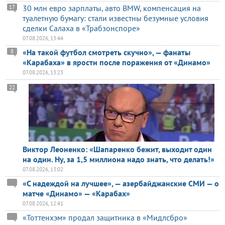
30 млн евро зарплаты, авто BMW, компенсация на
17
туалетную бумагу: стали известны безумные условия
сделки Салаха в «Трабзонспоре»
07.08.2026, 13:44
«На такой футбол смотреть скучно», — фанаты
8
«Карабаха» в ярости после поражения от «Динамо»
07.08.2026, 13:23
22
Виктор Леоненко: «Шапаренко бежит, выходит один
на один. Ну, за 1,5 миллиона надо знать, что делать!»
07.08.2026, 13:02
«С надеждой на лучшее», — азербайджанские СМИ — о
матче «Динамо» — «Карабах»
07.08.2026, 12:41
«Тоттенхэм» продал защитника в «Мидлсбро»