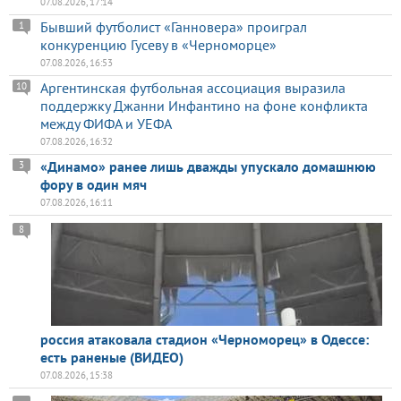
07.08.2026, 17:14
Бывший футболист «Ганновера» проиграл
1
конкуренцию Гусеву в «Черноморце»
07.08.2026, 16:53
Аргентинская футбольная ассоциация выразила
10
поддержку Джанни Инфантино на фоне конфликта
между ФИФА и УЕФА
07.08.2026, 16:32
«Динамо» ранее лишь дважды упускало домашнюю
3
фору в один мяч
07.08.2026, 16:11
8
россия атаковала стадион «Черноморец» в Одессе:
есть раненые (ВИДЕО)
07.08.2026, 15:38