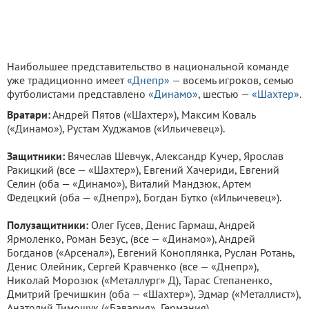
Наибольшее представительство в национальной команде
уже традиционно имеет
«Днепр»
— восемь игроков, семью
футболистами представлено
«Динамо»
, шестью —
«Шахтер»
.
Вратари:
Андрей Пятов («Шахтер»), Максим Коваль
(«Динамо»), Рустам Худжамов («Ильичевец»).
Защитники:
Вячеслав Шевчук, Александр Кучер, Ярослав
Ракицкий (все — «Шахтер»), Евгений Хачериди, Евгений
Селин (оба — «Динамо»), Виталий Мандзюк, Артем
Федецкий (оба — «Днепр»), Богдан Бутко («Ильичевец»).
Полузащитники:
Олег Гусев, Денис Гармаш, Андрей
Ярмоленко, Роман Безус, (все — «Динамо»), Андрей
Богданов («Арсенал»), Евгений Коноплянка, Руслан Ротань,
Денис Олейник, Сергей Кравченко (все — «Днепр»),
Николай Морозюк («Металлург» Д), Тарас Степаненко,
Дмитрий Гречишкин (оба — «Шахтер»), Эдмар («Металлист»),
Анатолий Тимощук («Бавария», Германия).