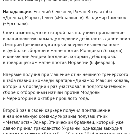
Нападающие:
Евгений Селезнев, Роман Зозуля (оба —
«Днепр»), Марко Девич («Металлист»), Владимир Гоменюк
(«Арсенал»).
Стоит отметить, что во второй раз получили приглашение
в национальную команду недавние дебютанты: донетчанин
Дмитрий Гречишкин, который впервые вышел на поле
в футболке сборной в матче против Молдовы (26 марта)
и киевлянин Андрей Богданов, который дебютировал
в товарищеском матче против Норвегии (6 февраля).
Впервые получил приглашение от нынешнего тренерского
штаба главной команды вратарь «Динамо» Максим Коваль,
который в последний раз участвовал в подготовительном
сборе к отборочным матчам против Молдовы
и Черногории в октябре прошлого года.
Второй раз в своей карьере получил приглашение
в национальную команду Украины полузащитник
«Металлиста» Эдмар. Этнический бразилец, который уже
давно принял гражданство Украины, однажды выходил
на поле в составе сборной — 28 июля 2011 в товарищеском