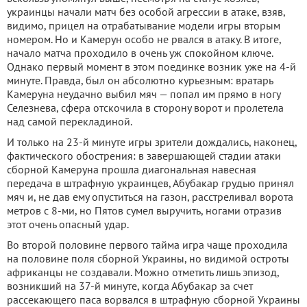
украинцы начали матч без особой агрессии в атаке, взяв,
видимо, прицел на отрабатывание модели игры вторым
номером. Но и Камерун особо не рвался в атаку. В итоге,
начало матча проходило в очень уж спокойном ключе.
Однако первый момент в этом поединке возник уже на 4-й
минуте. Правда, был он абсолютно курьезным: вратарь
Камеруна неудачно выбил мяч — попал им прямо в ногу
Селезнева, сфера отскочила в сторону ворот и пролетела
над самой перекладиной.
И только на 23-й минуте игры зрители дождались, наконец,
фактического обострения: в завершающей стадии атаки
сборной Камеруна прошла диагональная навесная
передача в штрафную украинцев, Абубакар грудью принял
мяч и, не дав ему опуститься на газон, расстреливал ворота
метров с 8-ми, но Пятов сумел выручить, ногами отразив
этот очень опасный удар.
Во второй половине первого тайма игра чаще проходила
на половине поля сборной Украины, но видимой остроты
африканцы не создавали. Можно отметить лишь эпизод,
возникший на 37-й минуте, когда Абубакар за счет
рассекающего паса ворвался в штрафную сборной Украины