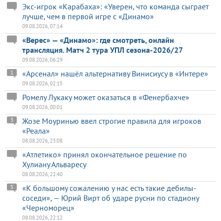
Экс-игрок «Карабаха»: «Уверен, что команда сыграет
лучше, чем в первой игре с «Динамо»
09.08.2026, 07:14
«Верес» — «Динамо»: где смотреть, онлайн
трансляция. Матч 2 тура УПЛ сезона-2026/27
09.08.2026, 06:29
«Арсенал» нашёл альтернативу Винисиусу в «Интере»
1
09.08.2026, 02:15
Ромелу Лукаку может оказаться в «Фенербахче»
09.08.2026, 00:01
Жозе Моуринью ввел строгие правила для игроков
3
«Реала»
08.08.2026, 23:08
«Атлетико» принял окончательное решение по
Хулиану Альваресу
08.08.2026, 22:40
«К большому сожалению у нас есть такие дебилы-
5
соседи», — Юрий Вирт об ударе русни по стадиону
«Черноморец»
08.08.2026, 22:12