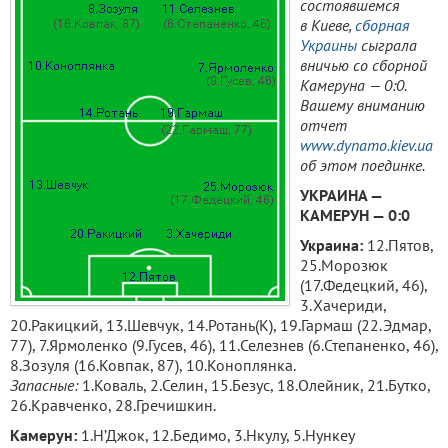
состоявшемся
в Киеве,
сборная
Украины
cыграла
вничью со сборной
Камеруна — 0:0.
Вашему вниманию
отчет
www.dynamo.kiev.ua
об этом поединке.
УКРАИНА
—
КАМЕРУН
— 0:0
Украина:
12.Пятов,
25.Морозюк
(17.Федецкий, 46),
3.Хачериди,
20.Ракицкий, 13.Шевчук, 14.Ротань(К), 19.Гармаш (22.Эдмар,
77), 7.Ярмоленко (9.Гусев, 46), 11.Селезнев (6.Степаненко, 46),
8.Зозуля (16.Ковпак, 87), 10.Коноплянка.
Запасные:
1.Коваль, 2.Селин, 15.Безус, 18.Олейник, 21.Бутко,
26.Кравченко, 28.Гречишкин.
Камерун:
1.Н’Джок, 12.Бедимо, 3.Нкулу, 5.Нункеу