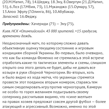
(20.М.Матип, 78), 14.Шеджу, 18.Эну, 8.Овертум (21.Д.Матип,
55), 6.Лоэ (17.Мбия, 73), 11.Муканджо (15.Оумару, 57),
13.Алоо Эфулу (7.Олинга, 86), 10.Абубакар.
Запасной:
16.Феджу.
Предупреждены:
Хачериди (75) — Эну (75)
.
Киев. НСК «Олимпийский». 43 000 зрителей. +15 градусов,
временами дождь.
Неоднозначный матч, по которому сложно давать
объективную оценку текущему состоянию и игровым
кондициям сборной Украины. Во-первых, было очевидно,
что как бы команда Фоменко не стремилась в этой встрече
отработать какие-то тактически элементы и схемы, слишком
открыто она этого делать не будет, дабы не давать все
козыри в руки сборной Черногории. Во-вторых, хоть
и было видно из хода матча, что украинцы стремятся
провести этот поединок вторым номером, стараясь тем
самым смоделировать игру против черногорцев, Камерун
не особо-то горел желанием подыгрывать своему
сопернику, рассчитывая видимо, что «сине-желтые»
на правах хозяев предложат совсем другой футбол — более
атакующий и агрессивный. Возможно, именно по этой