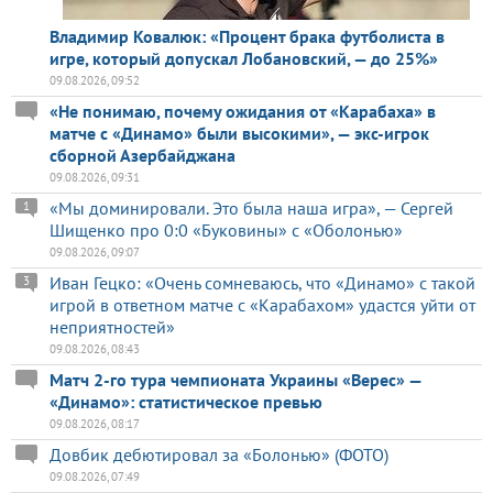
Владимир Ковалюк: «Процент брака футболиста в
игре, который допускал Лобановский, — до 25%»
09.08.2026, 09:52
«Не понимаю, почему ожидания от «Карабаха» в
матче с «Динамо» были высокими», — экс-игрок
сборной Азербайджана
09.08.2026, 09:31
«Мы доминировали. Это была наша игра», — Сергей
1
Шищенко про 0:0 «Буковины» с «Оболонью»
09.08.2026, 09:07
Иван Гецко: «Очень сомневаюсь, что «Динамо» с такой
3
игрой в ответном матче с «Карабахом» удастся уйти от
неприятностей»
09.08.2026, 08:43
Матч 2-го тура чемпионата Украины «Верес» —
«Динамо»: статистическое превью
09.08.2026, 08:17
Довбик дебютировал за «Болонью» (ФОТО)
09.08.2026, 07:49