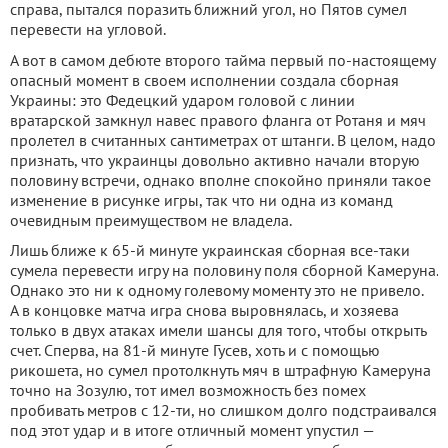
справа, пытался поразить ближний угол, но Пятов сумел
перевести на угловой.
А вот в самом дебюте второго тайма первый по-настоящему
опасный момент в своем исполнении создала сборная
Украины: это Федецкий ударом головой с линии
вратарской замкнул навес правого фланга от Ротаня и мяч
пролетел в считанных сантиметрах от штанги. В целом, надо
признать, что украинцы довольно активно начали вторую
половину встречи, однако вполне спокойно приняли такое
изменение в рисунке игры, так что ни одна из команд
очевидным преимуществом не владела.
Лишь ближе к 65-й минуте украинская сборная все-таки
сумела перевести игру на половину поля сборной Камеруна.
Однако это ни к одному голевому моменту это не привело.
А в концовке матча игра снова выровнялась, и хозяева
только в двух атаках имели шансы для того, чтобы открыть
счет. Сперва, на 81-й минуте Гусев, хоть и с помощью
рикошета, но сумел протолкнуть мяч в штрафную Камеруна
точно на Зозулю, тот имел возможность без помех
пробивать метров с 12-ти, но слишком долго подстраивался
под этот удар и в итоге отличный момент упустил —