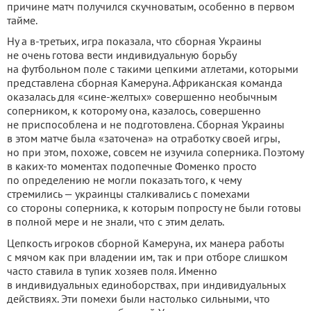
причине матч получился скучноватым, особенно в первом
тайме.
Ну а в-третьих, игра показала, что сборная Украины
не очень готова вести индивидуальную борьбу
на футбольном поле с такими цепкими атлетами, которыми
представлена сборная Камеруна. Африканская команда
оказалась для «сине-желтых» совершенно необычным
соперником, к которому она, казалось, совершенно
не приспособлена и не подготовлена. Сборная Украины
в этом матче была «заточена» на отработку своей игры,
но при этом, похоже, совсем не изучила соперника. Поэтому
в каких-то моментах подопечные Фоменко просто
по определению не могли показать того, к чему
стремились — украинцы сталкивались с помехами
со стороны соперника, к которым попросту не были готовы
в полной мере и не знали, что с этим делать.
Цепкость игроков сборной Камеруна, их манера работы
с мячом как при владении им, так и при отборе слишком
часто ставила в тупик хозяев поля. Именно
в индивидуальных единоборствах, при индивидуальных
действиях. Эти помехи были настолько сильными, что