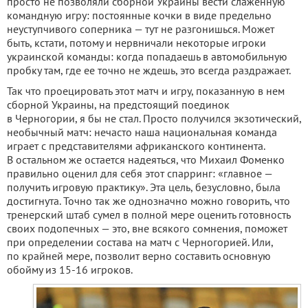
просто не позволяли сборной Украины вести слаженную
командную игру: постоянные кочки в виде предельно
неуступчивого соперника — тут не разгонишься. Может
быть, кстати, потому и нервничали некоторые игроки
украинской команды: когда попадаешь в автомобильную
пробку там, где ее точно не ждешь, это всегда раздражает.
Так что проецировать этот матч и игру, показанную в нем
сборной Украины, на предстоящий поединок
в Черногории, я бы не стал. Просто получился экзотический,
необычный матч: нечасто наша национальная команда
играет с представителями африканского континента.
В остальном же остается надеяться, что Михаил Фоменко
правильно оценил для себя этот спарринг: «главное —
получить игровую практику». Эта цель, безусловно, была
достигнута. Точно так же однозначно можно говорить, что
тренерский штаб сумел в полной мере оценить готовность
своих подопечных — это, вне всякого сомнения, поможет
при определении состава на матч с Черногорией. Или,
по крайней мере, позволит верно составить основную
обойму из 15-16 игроков.