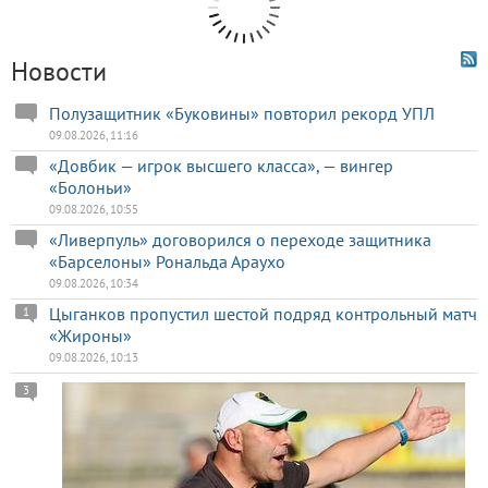
Новости
Полузащитник «Буковины» повторил рекорд УПЛ
09.08.2026, 11:16
«Довбик — игрок высшего класса», — вингер
«Болоньи»
09.08.2026, 10:55
«Ливерпуль» договорился о переходе защитника
«Барселоны» Рональда Араухо
09.08.2026, 10:34
Цыганков пропустил шестой подряд контрольный матч
1
«Жироны»
09.08.2026, 10:13
3