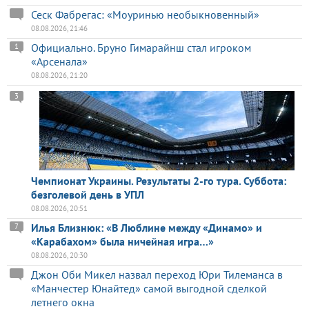
Сеск Фабрегас: «Моуринью необыкновенный»
08.08.2026, 21:46
Официально. Бруно Гимарайнш стал игроком
1
«Арсенала»
08.08.2026, 21:20
3
Чемпионат Украины. Результаты 2-го тура. Суббота:
безголевой день в УПЛ
08.08.2026, 20:51
Илья Близнюк: «В Люблине между «Динамо» и
7
«Карабахом» была ничейная игра…»
08.08.2026, 20:30
Джон Оби Микел назвал переход Юри Тилеманса в
«Манчестер Юнайтед» самой выгодной сделкой
летнего окна