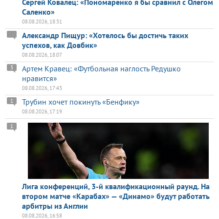
Сергей Ковалец: «Пономаренко я бы сравнил с Олегом
Саленко»
08.08.2026, 18:31
Александр Пищур: «Хотелось бы достичь таких
успехов, как Довбик»
08.08.2026, 18:07
Артем Кравец: «Футбольная наглость Редушко
3
нравится»
08.08.2026, 17:43
Трубин хочет покинуть «Бенфику»
1
08.08.2026, 17:19
1
Лига конференций, 3-й квалификационный раунд. На
втором матче «Карабах» — «Динамо» будут работать
арбитры из Англии
08.08.2026, 16:58