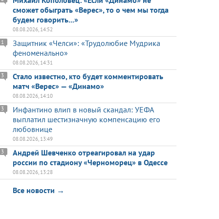
Михаил Кополовец: «Если «Динамо» не
сможет обыграть «Верес», то о чем мы тогда
будем говорить...»
08.08.2026, 14:52
Защитник «Челси»: «Трудолюбие Мудрика
1
феноменально»
08.08.2026, 14:31
Стало известно, кто будет комментировать
3
матч «Верес» — «Динамо»
08.08.2026, 14:10
Инфантино влип в новый скандал: УЕФА
3
выплатил шестизначную компенсацию его
любовнице
08.08.2026, 13:49
Андрей Шевченко отреагировал на удар
3
россии по стадиону «Черноморец» в Одессе
08.08.2026, 13:28
Все новости →