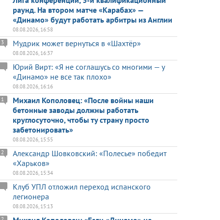
Лига конференций, 3-й квалификационный
раунд. На втором матче «Карабах» —
«Динамо» будут работать арбитры из Англии
08.08.2026, 16:58
Мудрик может вернуться в «Шахтёр»
3
08.08.2026, 16:37
Юрий Вирт: «Я не соглашусь со многими — у
«Динамо» не все так плохо»
08.08.2026, 16:16
Михаил Кополовец: «После войны наши
1
бетонные заводы должны работать
круглосуточно, чтобы ту страну просто
забетонировать»
08.08.2026, 15:55
Александр Шовковский: «Полесье» победит
2
«Харьков»
08.08.2026, 15:34
Клуб УПЛ отложил переход испанского
легионера
08.08.2026, 15:13
2