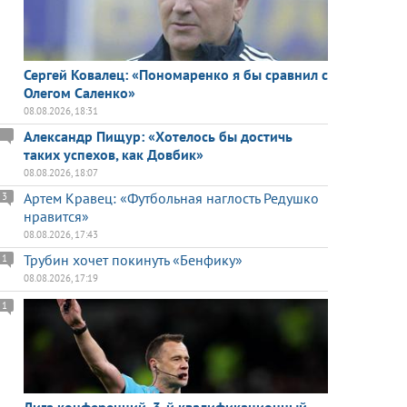
Сергей Ковалец: «Пономаренко я бы сравнил с
Олегом Саленко»
08.08.2026, 18:31
Александр Пищур: «Хотелось бы достичь
таких успехов, как Довбик»
08.08.2026, 18:07
Артем Кравец: «Футбольная наглость Редушко
3
нравится»
08.08.2026, 17:43
Трубин хочет покинуть «Бенфику»
1
08.08.2026, 17:19
1