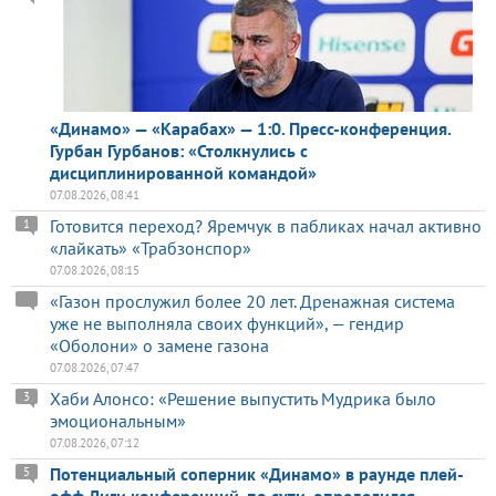
«Динамо» — «Карабах» — 1:0. Пресс-конференция.
Гурбан Гурбанов: «Столкнулись с
дисциплинированной командой»
07.08.2026, 08:41
Готовится переход? Яремчук в пабликах начал активно
1
«лайкать» «Трабзонспор»
07.08.2026, 08:15
«Газон прослужил более 20 лет. Дренажная система
уже не выполняла своих функций», — гендир
«Оболони» о замене газона
07.08.2026, 07:47
Хаби Алонсо: «Решение выпустить Мудрика было
3
эмоциональным»
07.08.2026, 07:12
Потенциальный соперник «Динамо» в раунде плей-
5
офф Лиги конференций, по сути, определился