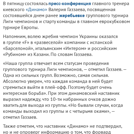
В пятницу состоялась
пресс-конференция
главного тренера
киевского
«Динамо»
Валерия Газзаева, посвященная
состоявшейся днем ранее
жеребьевке
группового турнира
Лиги чемпионов и старту команды в главном еврокубковом
турнире Европы.
Напомним, волею жребия чемпион Украины оказался
в группе «F» в «развеселой» компании с испанской
«Барселоной», итальянским «Интером» и российским
«Рубином» из Казани. По словам Газзаева.
«Наша группа отвечает всем статусам проведения
группового турнира Лиги чемпионов, — отметил Газзаев. —
Одна из сильных групп. Возможно, самая сильная.
Абсолютно уверен, что каждая команда в ней будет
стремиться выйти в плей-офф. Поэтому будет очень
интересная борьба». При этом динамовский наставник
выразил надежду, что 10-ти набранных очков дожно
хватить для выхода из группы. «Но бывали случаи, когда
команды выходил из группы и с четырьмя оками», —
отметил Газзаев.
Также отметим, что наставник «Динамо» не подтвердил,
но и не опроверг информацию о том, что форвард