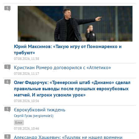
5
Юрий Максимов: «Такую игру от Пономаренко и
требуют»
07.08.2026, 11:38
Кристиан Ромеро договорился с «Атлетико»
1
07.08.2026, 11:17
Олег Федорчук: «Тренерский штаб «Динамо» сделал
6
правильные выводы после прошлых еврокубковых
матчей. И игроки усвоили урок»
07.08.2026, 10:56
Єврокубковий тиждень
5
Сергій Гусак (sergiomole1)
Блог
07.08.2026, 10:46
Александр Хацкевич: «Гуцуляк не нашел времени
9