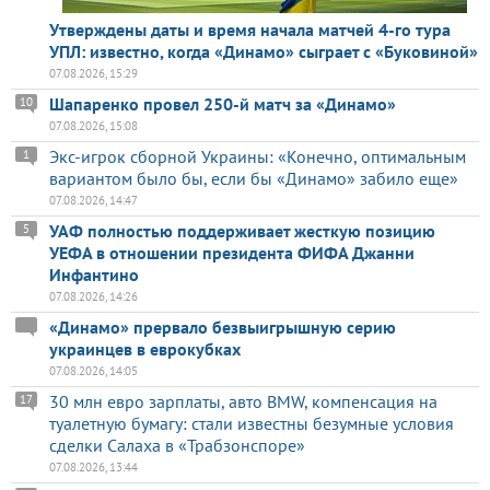
Утверждены даты и время начала матчей 4-го тура
УПЛ: известно, когда «Динамо» сыграет с «Буковиной»
07.08.2026, 15:29
Шапаренко провел 250-й матч за «Динамо»
10
07.08.2026, 15:08
Экс-игрок сборной Украины: «Конечно, оптимальным
1
вариантом было бы, если бы «Динамо» забило еще»
07.08.2026, 14:47
УАФ полностью поддерживает жесткую позицию
5
УЕФА в отношении президента ФИФА Джанни
Инфантино
07.08.2026, 14:26
«Динамо» прервало безвыигрышную серию
украинцев в еврокубках
07.08.2026, 14:05
30 млн евро зарплаты, авто BMW, компенсация на
17
туалетную бумагу: стали известны безумные условия
сделки Салаха в «Трабзонспоре»
07.08.2026, 13:44