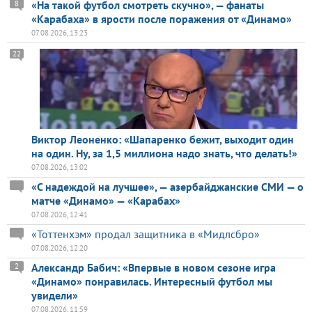
«На такой футбол смотреть скучно», — фанаты
8
«Карабаха» в ярости после поражения от «Динамо»
07.08.2026, 13:23
22
Виктор Леоненко: «Шапаренко бежит, выходит один
на один. Ну, за 1,5 миллиона надо знать, что делать!»
07.08.2026, 13:02
«С надеждой на лучшее», — азербайджанские СМИ — о
матче «Динамо» — «Карабах»
07.08.2026, 12:41
«Тоттенхэм» продал защитника в «Мидлсбро»
07.08.2026, 12:20
Александр Бабич: «Впервые в новом сезоне игра
2
«Динамо» понравилась. Интересный футбол мы
увидели»
07.08.2026, 11:59