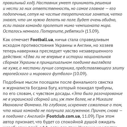
правильный ход). Наставник умеет принимать решения
и нести за них ответственность, но самое главное — его
подопечные, сетуя на частые теоретические занятия, четко
знают, что им нужно де­лать на поле. Будет очень обидно,
если та­кая команда пролетит мимо чемпионата мира.
Осталось не­много. Потерпите, ребятки!»
(13.09).
Как отмечает
Football
.
ua
, ничья стала справедливым
исходом противостояния Украины и Англии, но хозяев
теперь наверняка преследует чувство незавершенного
действия: «
Едва ли не впервые в истории национальная
сборная Украины в принципиальном поединке выглядела
не хуже, а местами лучше соперника, представляющего элиту
европейского и мирового футбола»
(10.09).
Подобные мысли посещали после финального свистка
и журналиста Богдана Бугу, который покидал трибуны,
по его словам, с чувством досады.
«Это было разочарование
не в украинской сборной или, уж тем более, не в Михаиле
Ивановиче Фоменко. Но глубокое, искреннее сожаление о том,
что наша команда не получила заслуженное. Причем, снова —
в поединке с Англией»
(
F
ootclub.com.ua
, 11.09). При этом
автор признает, что будет со спокойной душой ожидать