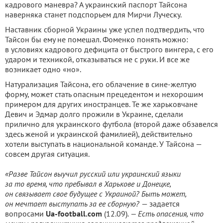
кадрового маневра? А украинский паспорт Тайсона
наверняка станет подспорьем для Мирчи Луческу.
Наставник сборной Украины уже успел подтвердить, что
Тайсон бы ему не помешал. Фоменко понять можно:
в условиях кадрового дефицита от быстрого вингера, с его
ударом и техникой, отказываться не с руки. И все же
возникает одно «но».
Натурализация Тайсона, его облачение в сине-желтую
форму, может стать опасным прецедентом и нехорошим
примером для других иностранцев. Те же харьковчане
Девич и Эдмар долго прожили в Украине, сделали
прилично для украинского футбола (второй даже обзавелся
здесь женой и украинской фамилией), действительно
хотели выступать в национальной команде. У Тайсона —
совсем другая ситуация.
«Разве Тайсон выучил русский или украинский языки
за то время, что пребывал в Харькове и Донецке,
он связывает свое будущее с Украиной? Быть может,
он мечтает выступать за ее сборную?
— задается
вопросами
Ua-football.com
(12.09)
. — Есть опасения, что