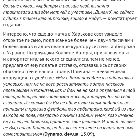
больше очков...
«Арбитры и раньше неоднозначно
трактовали эпизоды матчей с участием „Динамо“, но сейчас
судить в таком ключе, похоже, вошло в моду»,
— констатирует
издание.
Интересно, что еще до матча в Харькове свет увидело
открытое письмо, подписанное более чем двумя тысячами
болельщиков и адресованное куратору системы арбитража
в Украине Пьерлуиджи Коллине. Авторы, признавая опыт
и авторитет итальянского специалиста, тем не менее,
предлагают ему подать в отставку, отказавшись от своих
обязанностей в нашей стране. Причина — неизлечимая
коррупция в судействе.
«Мы с Вами находимся в одинаковых
условиях: нам не на кого рассчитывать в этом насквозь
прогнившем механизме, как и Вам не на кого опереться в той
благородной, но невыполнимой миссии, которую Вы на себя
взвалили. И сколько бы Вы не объясняли своим подопечным
принципы и правила футбольного арбитража, каждый из них,
выходя на поле, прекрасно помнит задним умом, кого именно
ему следует бояться, принимая свое решение. И этот человек
не Вы, синьор Коллина, но Вы легко можете назвать это имя
самостоятельно»
(
Dynamo
.
kiev
.
ua
, 15.09).