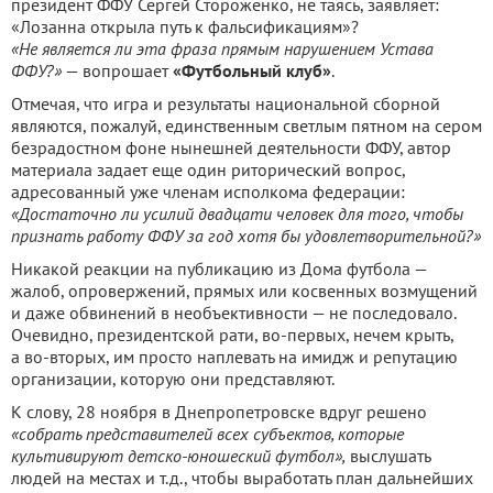
президент ФФУ Сергей Стороженко, не таясь, заявляет:
«Лозанна открыла путь к фальсификациям»?
«Не является ли эта фраза прямым нарушением Устава
ФФУ?»
— вопрошает
«Футбольный клуб»
.
Отмечая, что игра и результаты национальной сборной
являются, пожалуй, единственным светлым пятном на сером
безрадостном фоне нынешней деятельности ФФУ, автор
материала задает еще один риторический вопрос,
адресованный уже членам исполкома федерации:
«Достаточно ли усилий двадцати человек для того, чтобы
признать работу ФФУ за год хотя бы удовлетворительной?»
Никакой реакции на публикацию из Дома футбола —
жалоб, опровержений, прямых или косвенных возмущений
и даже обвинений в необъективности — не последовало.
Очевидно, президентской рати, во-первых, нечем крыть,
а во-вторых, им просто наплевать на имидж и репутацию
организации, которую они представляют.
К слову, 28 ноября в Днепропетровске вдруг решено
«
собрать представителей всех субъектов, которые
культивируют детско-юношеский футбол»,
выслушать
людей на местах и т.д., чтобы выработать план дальнейших