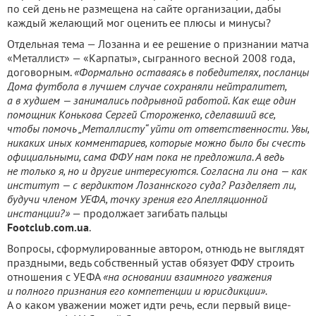
по сей день не размещена на сайте организации, дабы
каждый желающий мог оценить ее плюсы и минусы?
Отдельная тема — Лозанна и ее решение о признании матча
«Металлист» — «Карпаты», сыгранного весной 2008 года,
договорным.
«Формально оставаясь в победителях, посланцы
Дома футбола в лучшем случае сохраняли нейтралитет,
а в худшем — занимались подрывной работой. Как еще один
помощник Конькова Сергей Стороженко, сделавший все,
чтобы помочь „Металлисту“ уйти от ответственности. Увы,
никаких иных комментариев, которые можно было бы счесть
официальными, сама ФФУ нам пока не предложила. А ведь
не только я, но и другие интересуются. Согласна ли она — как
институт — с вердиктом Лозаннского суда? Разделяет ли,
будучи членом УЕФА, точку зрения его Апелляционной
инстанции?»
— продолжает загибать пальцы
Footclub
.
com
.
ua
.
Вопросы, сформулированные автором, отнюдь не выглядят
праздными, ведь собственный устав обязует ФФУ строить
отношения с УЕФА
«на основании взаимного уважения
и полного признания его компетенции и юрисдикции».
А о каком уважении может идти речь, если первый вице-