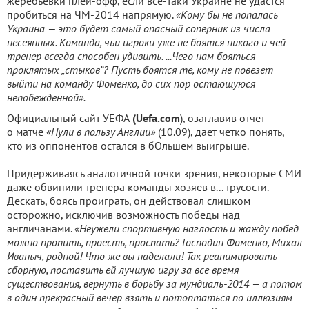
жеребьевки плей-офф, если все-таки Украине не удастся
пробиться на ЧМ-2014 напрямую.
«Кому бы не попалась
Украина — это будет самый опасный соперник из числа
несеянных. Команда, чьи игроки уже не боятся никого и чей
тренер всегда способен удивить. ...Чего нам бояться
проклятых „стыков“? Пусть боятся те, кому не повезет
выйти на команду Фоменко, до сих пор остающуюся
непобежденной».
Официальный сайт УЕФА
(Uefa.com
), озаглавив отчет
о матче
«Нули в пользу Англии»
(10.09), дает четко понять,
кто из оппонентов остался в бОльшем выигрыше.
Придерживаясь аналогичной точки зрения, некоторые СМИ
даже обвинили тренера команды хозяев в... трусости.
Дескать, боясь проиграть, он действовал слишком
осторожно, исключив возможность победы над
англичанами.
«Неужели спортивную наглость и жажду побед
можно пропить, проесть, проспать? Господин Фоменко, Михал
Иваныч, родной! Что же вы наделали! Так реанимировать
сборную, поставить ей лучшую игру за все время
существования, вернуть в борьбу за мундиаль-2014 — а потом
в один прекрасный вечер взять и потоптаться по иллюзиям