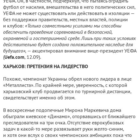
УЕФА. Он, в частности, подчеркнул, что пытаясь оградить
футбол от насилия, вмешательства в него политических сил,
УЕФА не может существовать или действовать в изоляции —
без поддержки правительств, местных властей, полиции
и клубов:
«Только совместными усилиями мы способны
обеспечить проведение соревнований в безопасной,
охраняемой и гостеприимной среде. Лишь при таких условиях
действительно будет создано положительное наследие для
будущего»,
— акцентировал внимание вице-президент УЕФА
(
Uefa.com
, 12.09).
ХАРЬКОВ: ПРЕТЕНЗИЯ НА ЛИДЕРСТВО
Похоже, чемпионат Украины обрел нового лидера в лице
«Металлиста». По крайней мере, уверенность, с которой
харьковский клуб продвигается по турнирной дистанции,
свидетельствует именно об этом.
В воскресенье подопечные Мирона Маркевича дома
обыграли киевское «Динамо», оторвавшись от ближайшего
преследователя на три очка. Отсутствие еврокубковых
задач в какой-то мере развязывает руки желто-синим,
и хотя они вслух о своих чемпионских амбициях пока что