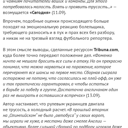
и чаяниям почитателей ваших и команды. Для этого
потребовалась малость. Взять и проявить трусость...» —
возмущается
«Сегодня»
(11.09).
Впрочем, подобные оценки происходящего больше
походят на эмоциональную реакцию болельщика,
требующего разносить и в пух и прах всех без разбору,
а никак не на трезвый взгляд футбольного репортера.
В этом смысле выводы, сделанные ресурсом
Tribuna.com
,
куда более точно передают положение дел.
«Фоменко
ничто не мешало бросить все силы в атаку. Но он прекрасно
понимал, что можно нарваться на поражение, которое
перечеркнет все шансы на первое место. Сборная сыграла
осторожно не потому, что согласилась на плей-офф, он уже
и так практически гарантирован, а чтобы остаться
в борьбе за победу в группе. Достаточно англичанам один
раз не выиграть в оставшихся встречах»
(13.09).
Автор настаивает, что рулевым украинцев двигала
не трусость, а холодный расчет.
«В прошлый вторник
на „Олимпийском“ не было „автобуса“ у своих ворот,
мы играли не хуже, а местами даже смелее Англии —
объективно, более сильной сборной по подбору игроков даже