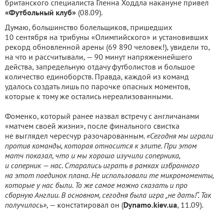
британского специалиста Гленна Ходдла накануне привел
«Футбольный клуб»
(08.09).
Думаю, большинство болельщиков, пришедших
10 сентября на трибуны «Олимпийского» и установивших
рекорд обновленной арены (69 890 человек!), увидели то,
на что и рассчитывали, — 90 минут напряженнейшего
действа, запредельную отдачу футболистов и большое
количество единоборств. Правда, каждой из команд
удалось создать лишь по парочке опасных моментов,
которые к тому же остались нереализованными.
Фоменко, который ранее назвал встречу с англичанами
«матчем своей жизни», после финального свистка
не выглядел чересчур разочарованным.
«Сегодня мы играли
против команды, которая относится к элите. При этом
матч показал, что и мы хорошо изучили соперника,
и соперник — нас. Старались играть в рамках избранного
на этот поединок плана. Не использовали те микромоменты,
которые у нас были. То же самое можно сказать и про
сборную Англии. В основном, сегодня была игра „не дать!“. Так
получилось»
, — констатировал он (
Dynamo.kiev.ua
, 11.09).