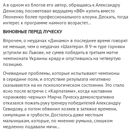
А в одном из блогов его автор, обращаясь к Александру
Денисову, посоветовал ведущему «ВФ» купить вместо
Леоненко более профессионального клоуна. Дескать, тогда
интерес к программе намного возрастет...
ВИНОВНЫЕ ПЕРЕД ЛУЧЕСКУ
Впрочем, о неудачах «Динамо» в последнее время говорят
не меньше, чем о неудачах «Шахтера». В 9-м туре горняки
уступили во Львове, не сумев победить в третьем матче
чемпионата Украины кряду и опустившись на четвертую
позицию.
Очевидные проблемы, которые испытывают чемпионы
в середине поля, и отсутствие результата негативно
сказываются на их психологическом состоянии. Это стало
ясно после встречи с «Карпатами», когда наставник
«оранжево-черных» Мирча Луческу демонстративно
отказался пожать руку тренеру победителей Александру
Севидову, а потом обвинил хозяев в затяжке времени,
симуляции и грубости. Досталось даже местным
мальчишкам, которые, по мнению румына, слишком
медленно подавали мячи...