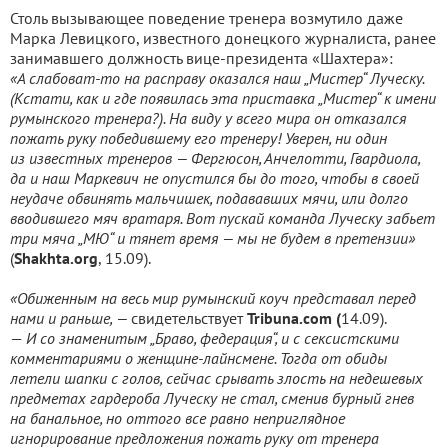
Столь вызывающее поведение тренера возмутило даже
Марка Левицкого, известного донецкого журналиста, ранее
занимавшего должность вице-президента «Шахтера»:
«А слабоват-то на расправу оказался наш „Мистер“ Луческу.
(Кстати, как и где появилась эта приставка „Мистер“ к имени
румынского тренера?). На виду у всего мира он отказался
пожать руку победившему его тренеру! Уверен, ни один
из известных тренеров — Фергюсон, Анчелотти, Гвардиола,
да и наш Маркевич не опустился бы до того, чтобы в своей
неудаче обвинять мальчишек, подававших мячи, или долго
вводившего мяч вратаря. Вот пускай команда Луческу забьет
три мяча „МЮ“ и тянет время — мы не будем в претензии»
(
Shakhta
.
org
, 15.09).
«Обиженным на весь мир румынский коуч представал перед
нами и раньше, —
свидетельствует
Tribuna.com (
14.09).
—
И со знаменитым „Браво, федерация“, и с сексистскими
комментариями о женщине-лайнсмене. Тогда от обиды
летели шапки с голов, сейчас срывать злость на недешевых
предметах гардероба Луческу не стал, сменив бурный гнев
на банальное, но оттого все равно неприглядное
игнорирование предложения пожать руку от тренера