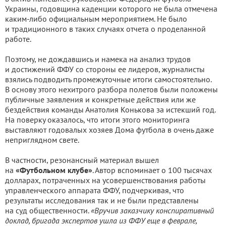
Украины, годовщина каденции которого не была отмечена
каким-либо официальным мероприятием. Не было
и традиционного в таких случаях отчета о проделанной
работе.
Поэтому, не дождавшись и намека на анализ трудов
и достижений ФФУ со стороны ее лидеров, журналисты
взялись подводить промежуточные итоги самостоятельно.
В основу этого нехитрого разбора полетов были положены
публичные заявления и конкретные действия или же
бездействия команды Анатолия Конькова за истекший год.
На поверку оказалось, что итоги этого мониторинга
выставляют годовалых хозяев Дома футбола в очень даже
неприглядном свете.
В частности, резонансный материал вышел
на
«Футбольном клубе»
. Автор вспоминает о 100 тысячах
долларах, потраченных на усовершенствования работы
управленческого аппарата ФФУ, подчеркивая, что
результаты исследования так и не были представлены
на суд общественности.
«Вручив заказчику конспиративный
доклад, бригада экспертов ушла из ФФУ еще в феврале,