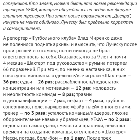
соперников. Кто знает, может быть, это новые рекомендации
тренерам УЕФА, которые обсуждались на недавним форуме
элитных тренеров. При этом после поражения от „Днепра“,
ничуть не менее обидного, Луческу был предельно корректен
и самокритичен».
А репортер «Футбольного клуба» Влад Миренко даже
не поленился поднять архивы и выяснить, что Луческу после
проигрышей его команд почти никогда не брал
ответственность на себя. Оказалось, что за 9 лет и почти
4 месяца «Шахтер» под руководством румына потерпел
66 поражений. При этом, по мнению наставника, в них
совокупно виноваты: отдельные/все игроки «Шахтера» —
36 раз
; судьи —
26 раз
; расслабленность/недостаток
концентрации или мотивации —
12 раз
; молодость
и неопытность команды —
8 раз
; травмы
и дисквалификации —
7 раз
; нефарт —
4 раза
; грубость
соперников, поле, нарушение «фэйр-плей» оппонентами,
тренер —
по 3 раза
; усталость команды/лидеров, плохие
оборонительные навыки у бразильцев, УЕФА —
по 2 раза
;
недостаток самоотдачи, смелости и практики, нехватка
времени на создание команды, отсутствие в «Шахтере»
Месси, погода, болл-бои —
по 1 разу
. После трех