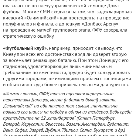
оказалась не по плечу управленческой команде Дома
футбола. Многие СМИ сходятся на том, что, задекларировав
киевский «Олимпийский» как претендента на проведение
полуфиналов и финала, а донецкую «Донбасс Арену» —
на проведение матчей группового этапа, ФФУ совершила
стратегическую ошибку.
«Футбольный клуб»
, например, приходит к выводу, что
Киеву при всех его достоинствах вряд ли доверят вторую
за восемь лет решающую баталию. При этом Донецку с его
стадионом, удовлетворяющим лишь минимальным
требованиям по вместимости, трудно будет конкурировать
с другими городами, не имеющими проблем с гостиницами
и объективно куда более привлекательными для туристов.
«Иными словами, ФФУ, трезво оценивая виртуальные
перспективы Донецка, могла (и должна была!) заявить
„Олимпийский“ на оба пакета, тем самым значительно
повысив его шансы на победу в одном из тендеров. Ведь среди
претендентов на 12 „стандартов“ (Санкт-Петербург,
Белград, Иерусалим, Брюссель, Базель, Амстердам, Будапешт,
Вена, София, Загреб, Дублин, Тбилиси, Солна, Бухарест и др.)