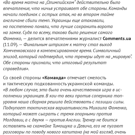
«Во время матча на „Олимпийском“ действительно было
впечатление, что ничья устраивает обе стороны. Команды
начали поединок с острых атак, но во втором тайме
англичане сбили темп. Украинцы еще атаковали,
но постепенно поняли, что лучше сохранить ворота
на замке. Судя по всему, таково было решение самого
Фоменко,
— делится впечатлениями журналист
Comments.ua
(11.09). —
Финальным штрихом к матчу стал выход
Хомченковского в компенсированное время. Символичный
эпизод, который подтвердил, что тренеры идут на „мировую“.
Обе стороны признали, что итоговый результат
справедлив»
.
Со своей стороны
«Команда»
отмечает смелость
и тактическую подкованность украинской команды.
«В любом случае, это была очень качественная игра в ис­
полнении украинцев. В кои-то веки против соперника топ-
уровня наша сборная решила действовать с позиции силы.
Подкупает тактическая вариативность Михаила Фоменко,
который мо­жет сыграть с тремя опорными против
Молдавии, а с двумя — против Англии. Тренер не боится
оставлять на скамейке Тимощука и Девича, его не пугают
разговоры по поводу нового капитана (на мой взгляд, очень