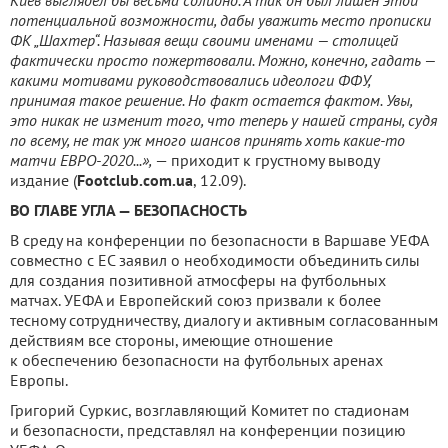
Киев выглядел бы весьма солидно. А так он был лишен этой
потенциальной возможности, дабы уважить место прописки
ФК „Шахтер“. Называя вещи своими именами — столицей
фактически просто пожертвовали. Можно, конечно, гадать —
какими мотивами руководствовались идеологи ФФУ,
принимая такое решение. Но факт остается фактом. Увы,
это никак не изменит того, что теперь у нашей страны, судя
по всему, не так уж много шансов принять хоть какие-то
матчи ЕВРО-2020...»,
— приходит к грустному выводу
издание (
Footclub.com.ua
, 12.09).
ВО ГЛАВЕ УГЛА — БЕЗОПАСНОСТЬ
В среду на конференции по безопасности в Варшаве УЕФА
совместно с ЕС заявил о необходимости объединить силы
для создания позитивной атмосферы на футбольных
матчах. УЕФА и Европейский союз призвали к более
тесному сотрудничеству, диалогу и активным согласованным
действиям все стороны, имеющие отношение
к обеспечению безопасности на футбольных аренах
Европы.
Григорий Суркис, возглавляющий Комитет по стадионам
и безопасности, представлял на конференции позицию