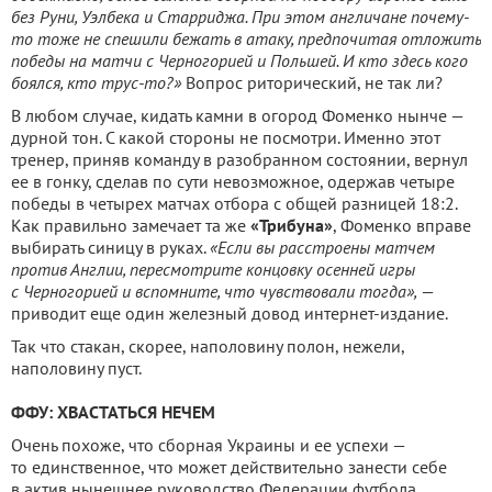
без Руни, Уэлбека и Старриджа. При этом англичане почему-
то тоже не спешили бежать в атаку, предпочитая отложить
победы на матчи с Черногорией и Польшей. И кто здесь кого
боялся, кто трус-то?»
Вопрос риторический, не так ли?
В любом случае, кидать камни в огород Фоменко нынче —
дурной тон. С какой стороны не посмотри. Именно этот
тренер, приняв команду в разобранном состоянии, вернул
ее в гонку, сделав по сути невозможное, одержав четыре
победы в четырех матчах отбора с общей разницей 18:2.
Как правильно замечает та же
«Трибуна»
, Фоменко вправе
выбирать синицу в руках.
«Если вы расстроены матчем
против Англии, пересмотрите концовку осенней игры
с Черногорией и вспомните, что чувствовали тогда»,
—
приводит еще один железный довод интернет-издание.
Так что стакан, скорее, наполовину полон, нежели,
наполовину пуст.
ФФУ: ХВАСТАТЬСЯ НЕЧЕМ
Очень похоже, что сборная Украины и ее успехи —
то единственное, что может действительно занести себе
в актив нынешнее руководство Федерации футбола