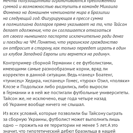
мечты полузащитника ограничиваются предложенной
суммой и возможностью выступить в команде Михаила
Фоменко на домашнем чемпионате мира в Бразилии
на следующий год. Фигурирующая в прессе сумма
в полмиллиона долларов прямо указывает на то, что Тайсон
делает одолжение, что он соглашается отказаться
от своего нынешнего паспорта исключительно ради денег
и поездки на ЧМ. Понятно, что украинское гражданство
он отбросит в сторону, как только переедет играть в один
из клубов Западной Европы или вернется на родину»
.
Контрпример сборной Германии с ее футболистами,
имеющими самые разнообразные корни, вряд ли
корректен в данной ситуации. Ведь «ганец» Боатенг,
«тунисец» Хедира, «испанец» Гомес, «турок» Озил, «поляки»
Клозе и Подольски либо родились, либо выросли
в Германии и в ней же постигали футбольные университеты.
Тайсон же, не исключено, еще года четыре назад
об Украине вообще ничего не слышал.
Из всех условий, которые позволили бы Тайсону сыграть
за сборную Украины, футболист может выполнить лишь
одно — прожить на ее территории не менее 5 лет. А это
значит, что гипотетический дебют бразильца в нашей