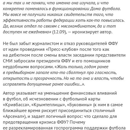
а мы так и не поняли, что именно она изучала, и что
конкретно поменялось в функционировании Дома футбола.
Мы вовсе не получили никаких свидетельств того, что
эффективность работы федерации хоть как-то повысилась.
Да, возник отдел по связям с мясокомбинатом, да и тот
доступен не ежедневно»
(12.09), — иронизирует автор.
Не был забыт журналистом и отказ руководителей ФФУ
от идеи проведения «Пресс-клубов» после того как
на дебютном после смены власти заседании представители
СМИ забросали президента ФФУ и его помощников
неудобными вопросами. «
Жаль только, годом ранее
в предвыборном запале кто-то сболтнул про гласность,
открытость и прозрачность. Но на то она и власть, чтобы
исправлять допущенные ранее ошибки...».
Автор указывает на уменьшение финансовых вливаний
в футбол, об исчезновении с футбольной карты
«Кривбасса», «Крымтеплицы», «Буковины» (к ним в самое
ближайшее время рискует присоединиться столичный
«Арсенал»), и задает логичный вопрос: что сделало для
предотвращения кризиса ФФУ? Почему
ее разрекламированная госпрограмма поддержки футбола