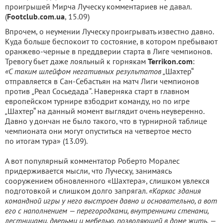
проигрышей Мирча Луческу комментариев не давал.
(
Footclub
.
com
.
ua
, 15.09)
Впрочем, о неумении Луческу проигрывать известно давно.
Куда больше беспокоит то состояние, в котором пребывают
оранжево-черные в преддверии старта в Лиге чемпионов.
Тревогу бьет даже лояльный к горнякам
Terrikon.com
:
«С таким шлейфом негативных результатов
„
Шахтер“
отправляется в Сан-Себастьян на матч Лиги чемпионов
против
„
Реал Сосьедада
“
. Наверняка старт в главном
европейском турнире взбодрит команду, но по игре
„
Шахтер“ на данный момент выглядит очень неуверенно.
Давно у дончан не было такого, что в турнирной таблице
чемпионата они могут опуститься на четвертое место
по итогам тура» (13.09).
А вот популярный комментатор Роберто Моралес
придерживается мысли, что Луческу, занимаясь
сооружением обновленного «Шахтера», слишком увлекся
подготовкой и слишком долго запрягал.
«К
аркас здания
командной игры у него выстроен давно и основательно, а вот
его с наполнением — перегородками, внутренними стенами,
лестницами, дверьми и мебелью, позволяющей в доме жить, —