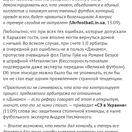
демонстрировать все, что умеют, объединятся в единый
коллектив и покажут качественный футбол, который,
прежде всего, будет нравиться болельщикам. А вопрос
о тренере сегодня не актуален»
(
Ukrfootball.in.ua
, 13.09).
Любопытно, что при всех тех ошибках, которые допускали
в Харькове гости, они вполне могли вернуться домой
с ничьей. Во всяком случае, при счете 1:0 арбитры
в очередной раз ошиблись не в пользу «Динамо»,
пропустив очевидный фол Папы Гуйе на Романе Безусе
в штрафной «Металлиста» (бесспорность пенальти
подтвердили даже эксперты передачи «Великий футбол»).
Об этом эпизоде можно было бы не упоминать, если бы
он не стал еще одним проявлением странной тенденции.
«Практически не сомневаюсь, что кто-то контролирует
процесс предвзятого арбитража по отношению
к «Динамо» — если рефери говорят об этом в открытую,
значит, кто-то за ними стоит,
— приводит
«СЭ в Украине»
(11.09) слова экс-защитника столичной команды, а ныне
футбольного эксперта Андрея Несмачного.
—
Вполне возможно, что некто дал команду, и теперь все
делается для того, чтобы киевляне потеряли как можно