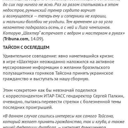
до сих пор ничего не ясно. Раз за разом спотыкаясь в этом
недострое, румынский тренер сердито ворчит
и возмущается — теперь ему и соперники не хороши,
и мальчики-боллбои не угодили. Тем временем из-за угла
незаметно подкралась осень, а с ней и Лига чемпионов.
Которую „Шахтер“ встречает с ведром и мастерком в руках
»
(
Tribuna.com
,
14.09).
ТАЙСОН С ОСЕЛЕДЦЕМ
Удивительное совпадение: явно наметившийся кризис
в игре «Шахтера» неожиданно наложился на активное
муссирование информации о желании бразильского
полузащитника горняков Тайсона принять украинское
гражданство и выступать за нашу сборную.
Этим «секретом» как бы невзначай поделился
с корреспондентом ИТАР-ТАСС гендиректор Сергей Палкин,
очевидно, пытаясь перевести стрелки с болезненной темы
последних проигрышей.
«В данном случае сошлись интересы как самого Тайсона,
который желает принять гражданство, так и клуба, а также
нашей федерации футбола, —
цитирует функцинера