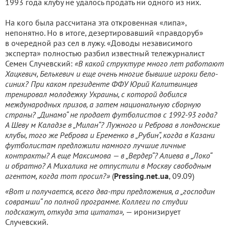
1993 года клубу не удалось продать ни одного из них.
На кого была рассчитана эта откровенная «липа»,
непонятно. Но в итоге, дезертировавший «правдоруб»
в очередной раз сел в лужу. «Доводы независимого
эксперта» полностью разбил известный тележурналист
Семен Случевский:
«В какой структуре много лет работают
Хацкевич, Белькевич и еще очень многие бывшие игроки бело-
синих? При каком президенте ФФУ Юрий Калитвинцев
тренировал молодежку Украины, с которой добился
международных призов, а затем национальную сборную
страны? „Динамо“ не продает футболистов с 1992-93 года?
А Шеву м Каладзе в „Милан“? Лужного и Реброва в лондонские
клубы, того же Реброва и Еременко в „Рубин“, когда в Казани
футболистам предложили намного лучшие личные
контракты? А еще Максимова — в „Вердер“? Алиева в „Локо“
и обратно? А Михалика не отпустили в Москву свободным
агентом, когда тот просил?»
(
Pressing
.
net
.
ua
, 09.09)
«Вот и получается, всего два-три предложения, а „господин
соврамши“ по полной программе. Коллеги по студии
подскажут, откуда эта цитата»,
— иронизирует
Случевский.