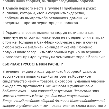
попала наша сборная, выглядит следующим образом:
1. Судьба первого места в группе Н пребывает в руках
англичан, которым, чтобы сохранить лидерство,
необходимо выиграть оба оставшихся домашних
поединка — против черногорцев и поляков.
2. Украина впервые вышла на вторую позицию и как
минимум не опустится ниже, если не потеряет очки в играх
с той же Польшей и Сан-Марино. Вместе с тем, в случае
любой осечки англичан команда Михаила Фоменко
получит шанс завершить отборочный турнир на вершине
и завоевать прямую путевку на чемпионат мира в Бразилию.
СБОРНАЯ: ТРУСОСТЬ ИЛИ РАСЧЕТ?
В течение текущего года украинской сборной удалось
восстановить пошатнувшийся авторитет. Косвенное
свидетельство чему — тревога, с которой Туманный Альбион
ожидал это противостояние.
«Иногда в футболе одно
добытое очко — это хороший результат. Частенько это
может считаться даже грандиозным результатом.
Вторничный поединок сборной Англии в Киеве подпадает под
второе определение»
, — эти показательные слова известного