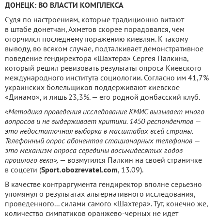
ДОНЕЦК: ВО ВЛАСТИ КОМПЛЕКСА
Судя по настроениям, которые традиционно витают
в штабе донетчан, Ахметов скорее порадовался, чем
огорчился последнему поражению киевлян. К такому
выводу, во всяком случае, подталкивает демонстративное
поведение гендиректора «Шахтера» Сергея Палкина,
который решил ревизовать результаты опроса Киевского
международного института социологии. Согласно им 41,7%
украинских болельщиков поддерживают киевское
«Динамо», и лишь 23,3%. — его родной донбасский клуб.
«Методика проведения исследование КМИС вызывает много
вопросов и не выдерживает критики. 1450 респондентов —
это недостаточная выборка в масштабах всей страны.
Телефонный опрос абонентов стационарных телефонов —
это механизм опроса середины восьмидесятых годов
прошлого века»,
— возмутился Палкин на своей страничке
в соцсети (
Sport.obozrevatel.com
, 13.09).
В качестве контраргумента гендиректор вполне серьезно
упомянул о результатах альтернативного исследования,
проведенного... силами самого «Шахтера». Тут, конечно же,
количество симпатиков оранжево-черных не идет