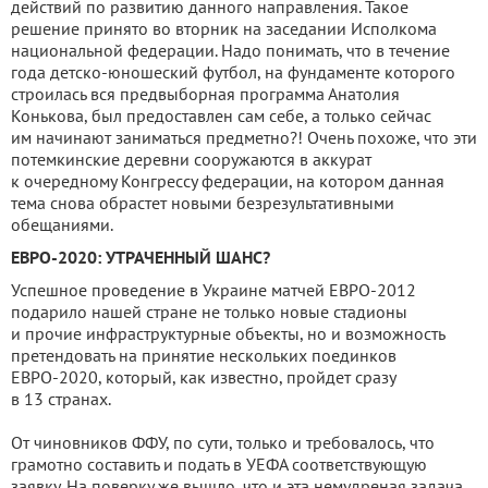
действий по развитию данного направления. Такое
решение принято во вторник на заседании Исполкома
национальной федерации. Надо понимать, что в течение
года детско-юношеский футбол, на фундаменте которого
строилась вся предвыборная программа Анатолия
Конькова, был предоставлен сам себе, а только сейчас
им начинают заниматься предметно?! Очень похоже, что эти
потемкинские деревни сооружаются в аккурат
к очередному Конгрессу федерации, на котором данная
тема снова обрастет новыми безрезультативными
обещаниями.
ЕВРО-2020: УТРАЧЕННЫЙ ШАНС?
Успешное проведение в Украине матчей ЕВРО-2012
подарило нашей стране не только новые стадионы
и прочие инфраструктурные объекты, но и возможность
претендовать на принятие нескольких поединков
ЕВРО-2020, который, как известно, пройдет сразу
в 13 странах.
От чиновников ФФУ, по сути, только и требовалось, что
грамотно составить и подать в УЕФА соответствующую
заявку. На поверку же вышло, что и эта немудреная задача