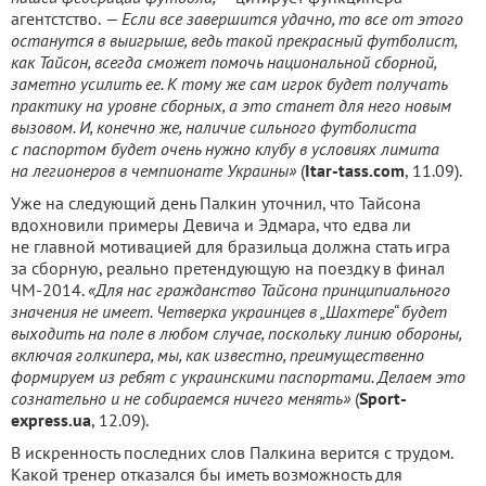
агентстство.
— Если все завершится удачно, то все от этого
останутся в выигрыше, ведь такой прекрасный футболист,
как Тайсон, всегда сможет помочь национальной сборной,
заметно усилить ее. К тому же сам игрок будет получать
практику на уровне сборных, а это станет для него новым
вызовом. И, конечно же, наличие сильного футболиста
с паспортом будет очень нужно клубу в условиях лимита
на легионеров в чемпионате Украины»
(
Itar-tass.com
, 11.09).
Уже на следующий день Палкин уточнил, что Тайсона
вдохновили примеры Девича и Эдмара, что едва ли
не главной мотивацией для бразильца должна стать игра
за сборную, реально претендующую на поездку в финал
ЧМ-2014.
«Для нас гражданство Тайсона принципиального
значения не имеет. Четверка украинцев в „Шахтере“ будет
выходить на поле в любом случае, поскольку линию обороны,
включая голкипера, мы, как известно, преимущественно
формируем из ребят с украинскими паспортами. Делаем это
сознательно и не собираемся ничего менять»
(
Sport-
express.ua
, 12.09).
В искренность последних слов Палкина верится с трудом.
Какой тренер отказался бы иметь возможность для