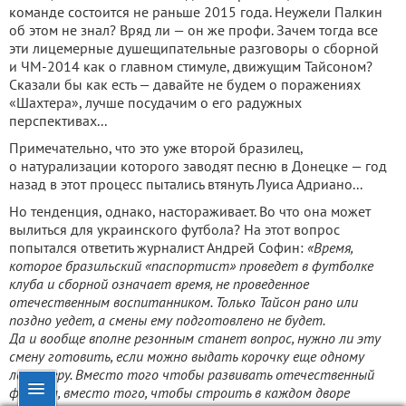
команде состоится не раньше 2015 года. Неужели Палкин
об этом не знал? Вряд ли — он же профи. Зачем тогда все
эти лицемерные душещипательные разговоры о сборной
и ЧМ-2014 как о главном стимуле, движущим Тайсоном?
Сказали бы как есть — давайте не будем о поражениях
«Шахтера», лучше посудачим о его радужных
перспективах...
Примечательно, что это уже второй бразилец,
о натурализации которого заводят песню в Донецке — год
назад в этот процесс пытались втянуть Луиса Адриано...
Но тенденция, однако, настораживает. Во что она может
вылиться для украинского футбола? На этот вопрос
попытался ответить журналист Андрей Софин:
«Время,
которое бразильский «паспортист» проведет в футболке
клуба и сборной означает время, не проведенное
отечественным воспитанником. Только Тайсон рано или
поздно уедет, а смены ему подготовлено не будет.
Да и вообще вполне резонным станет вопрос, нужно ли эту
смену готовить, если можно выдать корочку еще одному
легионеру. Вместо того чтобы развивать отечественный
футбол, вместо того, чтобы строить в каждом дворе