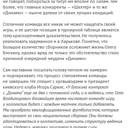
не говорят, побороться за титул им вполне по силам. Тем
более, что главные конкуренты — «Шахтер» и то же
«Динамо» — нынче далеки от своих лучших кондиций.
Столичная команда все никак не может нащупать своей
игры, и ее шестая позиция в турнирной таблице является
тому красноречивым доказательством. Не получилось
реализовать задуманное и в Харькове. Понятно, что
большое количество сборников осложняет жизнь Олегу
Блохину, однако вряд ли только это обстоятельство стало
причиной очередной неудачи «Динамо».
Сам наставник посыпать голову пеплом не намерен
и подчеркивает, что процесс становления команды
не завершен. Не спешит с оргвыводами и президент
киевского клуба Игорь Суркис.
«У Блохина контракт
с „Динамо“ еще на два с половиной года, и я надеюсь, что Олег
Владимирович ближайшее время поставит команде игру,
и коллектив будет с каждым матчем только добавлять.
Мы приобрели квалифицированных футболистов, которые
выступают за свои национальные сборные. Они должны
адаптироваться в коллективе, изменить структуру ведения
игры. Надеюсь, новички заиграют в полную силу,