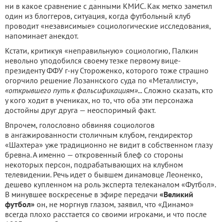
ни в какое сравнение с данными КМИС. Как метко заметил
один из блоггеров, ситуация, когда футбольный клуб
проводит «независимые» социологические исследования,
напоминает анекдот.
Кстати, критикуя «неправильную» социологию, Палкин
невольно уподобился своему тезке первому вице-
президенту ФФУ г-ну Стороженко, которого тоже страшно
огорчило решение Лозаннского суда по «Металлисту»,
«открывшего путь к фальсификациям»...
Сложно сказать, кто
у кого ходит в учениках, но то, что оба эти персонажа
достойны друг друга — неоспоримый факт.
Впрочем, голословно обвиняя социологов
в ангажированности столичным клубом, гендиректор
«Шахтера» уже традиционно не видит в собственном глазу
бревна. А именно — откровенный блеф со стороны
некоторых персон, подрабатывающих на клубном
телевидении. Речь идет о бывшем динамовце Леоненко,
дешево купленном на роль эксперта телеканалом «Футбол».
В минувшее воскресенье в эфире передачи
«Великий
футбол»
он, не моргнув глазом, заявил, что «Динамо»
всегда плохо расстается со своими игроками, и что после