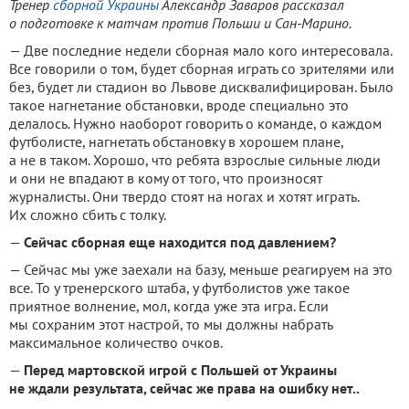
Тренер
сборной Украины
Александр Заваров рассказал
о подготовке к матчам против Польши и Сан-Марино.
— Две последние недели сборная мало кого интересовала.
Все говорили о том, будет сборная играть со зрителями или
без, будет ли стадион во Львове дисквалифицирован. Было
такое нагнетание обстановки, вроде специально это
делалось. Нужно наоборот говорить о команде, о каждом
футболисте, нагнетать обстановку в хорошем плане,
а не в таком. Хорошо, что ребята взрослые сильные люди
и они не впадают в кому от того, что произносят
журналисты. Они твердо стоят на ногах и хотят играть.
Их сложно сбить с толку.
—
Сейчас сборная еще находится под давлением?
— Сейчас мы уже заехали на базу, меньше реагируем на это
все. То у тренерского штаба, у футболистов уже такое
приятное волнение, мол, когда уже эта игра. Если
мы сохраним этот настрой, то мы должны набрать
максимальное количество очков.
—
Перед мартовской игрой с Польшей от Украины
не ждали результата, сейчас же права на ошибку нет..