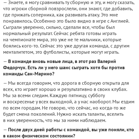
— Знаете, я могу сравнивать ту сборную и эту, и могу сказать,
что игроки сборной повзрослели, они знают, где добавить,
где прижать соперника, как развивать атаку. Это мне
понравилось. Особенно это было видно в игре с Англией.
Сыграли уверенно, сильно, сделали все, чтобы был
нормальный результат. Сейчас ребята готовы играть
на чемпионате мира, это уже не те мальчики, которые
боялись кого-то. Сейчас это уже другая команда, с другим
менталитетом, это футболисты, которые могут играть.
—
В команде вновь новые лица, в этот раз Валерий
Федорчук. Есть ли у него шанс сыграть хотя бы против
команды Сан-Марино?
— Мы всегда говорим, что дорога в сборную открыта для
всех, кто играет хорошо и результативно в своих клубах.
Мы за всеми следим. Каждую пятницу, субботу
и воскресенье у всех выходной, а у нас наоборот. Мы ездим
по всем городам. Не говорю, что сейчас, но когда-то же
будет смена поколений. Нужно искать таланты, вселить
в них уверенность, что мы за ними наблюдаем.
—
После двух дней работы с командой, вы уже поняли, кто
в каком физическом состоянии?