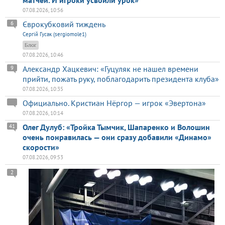
07.08.2026, 10:56
Єврокубковий тиждень
6
Сергій Гусак (sergiomole1)
Блог
07.08.2026, 10:46
Александр Хацкевич: «Гуцуляк не нашел времени
9
прийти, пожать руку, поблагодарить президента клуба»
07.08.2026, 10:35
Официально. Кристиан Нёргор — игрок «Эвертона»
07.08.2026, 10:14
Олег Дулуб: «Тройка Тымчик, Шапаренко и Волошин
41
очень понравилась — они сразу добавили «Динамо»
скорости»
07.08.2026, 09:53
2