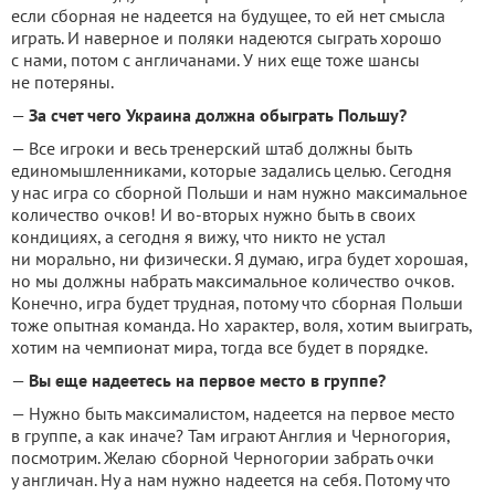
если сборная не надеется на будущее, то ей нет смысла
играть. И наверное и поляки надеются сыграть хорошо
с нами, потом с англичанами. У них еще тоже шансы
не потеряны.
—
За счет чего Украина должна обыграть Польшу?
— Все игроки и весь тренерский штаб должны быть
единомышленниками, которые задались целью. Сегодня
у нас игра со сборной Польши и нам нужно максимальное
количество очков! И во-вторых нужно быть в своих
кондициях, а сегодня я вижу, что никто не устал
ни морально, ни физически. Я думаю, игра будет хорошая,
но мы должны набрать максимальное количество очков.
Конечно, игра будет трудная, потому что сборная Польши
тоже опытная команда. Но характер, воля, хотим выиграть,
хотим на чемпионат мира, тогда все будет в порядке.
—
Вы еще надеетесь на первое место в группе?
— Нужно быть максималистом, надеется на первое место
в группе, а как иначе? Там играют Англия и Черногория,
посмотрим. Желаю сборной Черногории забрать очки
у англичан. Ну а нам нужно надеется на себя. Потому что