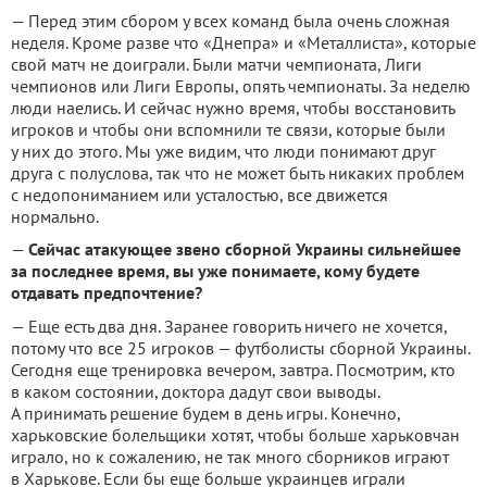
— Перед этим сбором у всех команд была очень сложная
неделя. Кроме разве что «Днепра» и «Металлиста», которые
свой матч не доиграли. Были матчи чемпионата, Лиги
чемпионов или Лиги Европы, опять чемпионаты. За неделю
люди наелись. И сейчас нужно время, чтобы восстановить
игроков и чтобы они вспомнили те связи, которые были
у них до этого. Мы уже видим, что люди понимают друг
друга с полуслова, так что не может быть никаких проблем
с недопониманием или усталостью, все движется
нормально.
—
Сейчас атакующее звено сборной Украины сильнейшее
за последнее время, вы уже понимаете, кому будете
отдавать предпочтение?
— Еще есть два дня. Заранее говорить ничего не хочется,
потому что все 25 игроков — футболисты сборной Украины.
Сегодня еще тренировка вечером, завтра. Посмотрим, кто
в каком состоянии, доктора дадут свои выводы.
А принимать решение будем в день игры. Конечно,
харьковские болельщики хотят, чтобы больше харьковчан
играло, но к сожалению, не так много сборников играют
в Харькове. Если бы еще больше украинцев играли