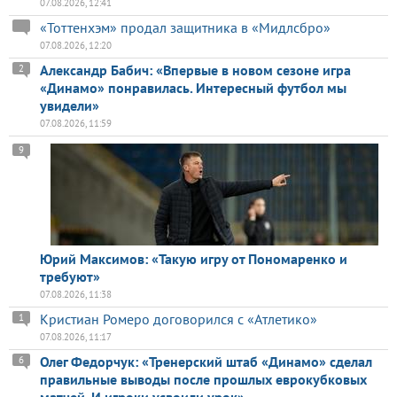
07.08.2026, 12:41
«Тоттенхэм» продал защитника в «Мидлсбро»
07.08.2026, 12:20
Александр Бабич: «Впервые в новом сезоне игра
2
«Динамо» понравилась. Интересный футбол мы
увидели»
07.08.2026, 11:59
9
Юрий Максимов: «Такую игру от Пономаренко и
требуют»
07.08.2026, 11:38
Кристиан Ромеро договорился с «Атлетико»
1
07.08.2026, 11:17
Олег Федорчук: «Тренерский штаб «Динамо» сделал
6
правильные выводы после прошлых еврокубковых
матчей. И игроки усвоили урок»