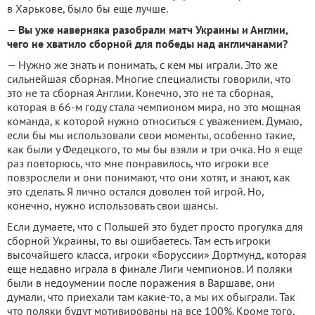
в Харькове, было бы еще лучше.
—
Вы уже наверняка разобрали матч Украины и Англии,
чего не хватило сборной для победы над англичанами?
— Нужно же знать и понимать, с кем мы играли. Это же
сильнейшая сборная. Многие специалисты говорили, что
это не та сборная Англии. Конечно, это не та сборная,
которая в 66-м году стала чемпионом мира, но это мощная
команда, к которой нужно относиться с уважением. Думаю,
если бы мы использовали свои моменты, особенно такие,
как были у Федецкого, то мы бы взяли и три очка. Но я еще
раз повторюсь, что мне понравилось, что игроки все
повзрослели и они понимают, что они хотят, и знают, как
это сделать. Я лично остался доволен той игрой. Но,
конечно, нужно использовать свои шансы.
Если думаете, что с Польшей это будет просто прогулка для
сборной Украины, то вы ошибаетесь. Там есть игроки
высочайшего класса, игроки «Боруссии» Дортмунд, которая
еще недавно играла в финале Лиги чемпионов. И поляки
были в недоумении после поражения в Варшаве, они
думали, что приехали там какие-то, а мы их обыграли. Так
что поляки будут мотивированы на все 100%. Кроме того,