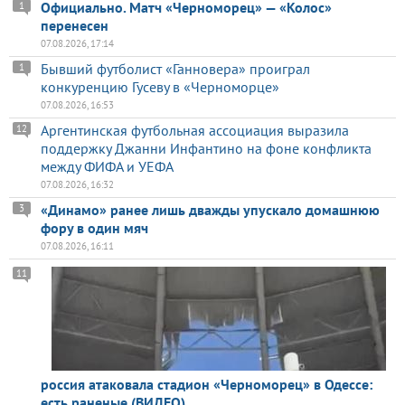
Официально. Матч «Черноморец» — «Колос»
1
перенесен
07.08.2026, 17:14
Бывший футболист «Ганновера» проиграл
1
конкуренцию Гусеву в «Черноморце»
07.08.2026, 16:53
Аргентинская футбольная ассоциация выразила
12
поддержку Джанни Инфантино на фоне конфликта
между ФИФА и УЕФА
07.08.2026, 16:32
«Динамо» ранее лишь дважды упускало домашнюю
3
фору в один мяч
07.08.2026, 16:11
11
россия атаковала стадион «Черноморец» в Одессе:
есть раненые (ВИДЕО)