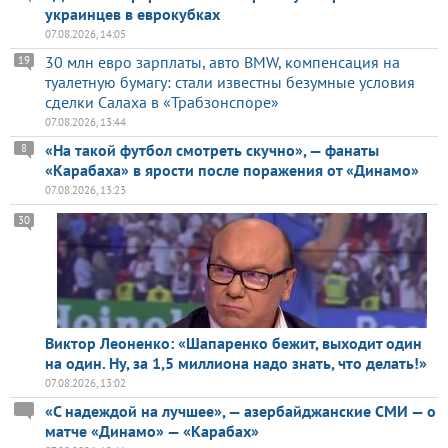
украинцев в еврокубках
07.08.2026, 14:05
30 млн евро зарплаты, авто BMW, компенсация на
19
туалетную бумагу: стали известны безумные условия
сделки Салаха в «Трабзонспоре»
07.08.2026, 13:44
«На такой футбол смотреть скучно», — фанаты
8
«Карабаха» в ярости после поражения от «Динамо»
07.08.2026, 13:23
30
Виктор Леоненко: «Шапаренко бежит, выходит один
на один. Ну, за 1,5 миллиона надо знать, что делать!»
07.08.2026, 13:02
«С надеждой на лучшее», — азербайджанские СМИ — о
матче «Динамо» — «Карабах»