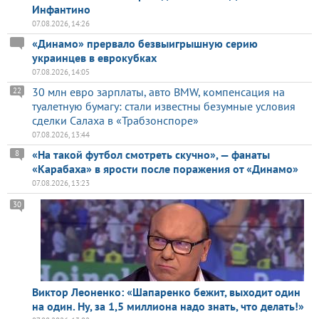
Инфантино
07.08.2026, 14:26
«Динамо» прервало безвыигрышную серию
украинцев в еврокубках
07.08.2026, 14:05
30 млн евро зарплаты, авто BMW, компенсация на
22
туалетную бумагу: стали известны безумные условия
сделки Салаха в «Трабзонспоре»
07.08.2026, 13:44
«На такой футбол смотреть скучно», — фанаты
8
«Карабаха» в ярости после поражения от «Динамо»
07.08.2026, 13:23
30
Виктор Леоненко: «Шапаренко бежит, выходит один
на один. Ну, за 1,5 миллиона надо знать, что делать!»