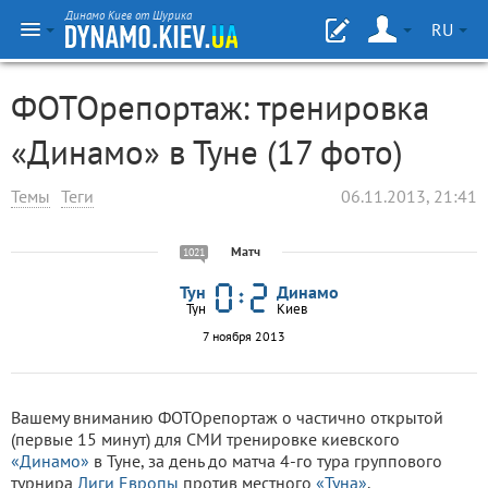
Динамо Киев от Шурика
RU
ФОТОрепортаж: тренировка
«Динамо» в Туне (17 фото)
Темы
Теги
06.11.2013, 21:41
Матч
1021
Тун
Динамо
Тун
Киев
7 ноября 2013
Вашему вниманию ФОТОрепортаж о частично открытой
(первые 15 минут) для СМИ тренировке киевского
«Динамо»
в Туне, за день до матча 4-го тура группового
турнира
Лиги Европы
против местного
«Туна»
.