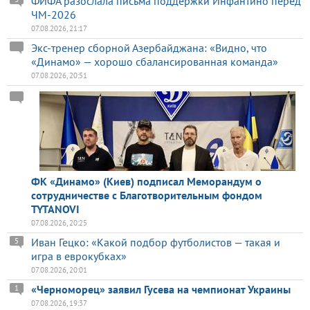
ФИФА разослала письма поддержки Инфантино перед
ЧМ-2026
07.08.2026, 21:17
Экс-тренер сборной Азербайджана: «Видно, что
«Динамо» — хорошо сбалансированная команда»
07.08.2026, 20:51
ФК «Динамо» (Киев) подписал Меморандум о
сотрудничестве с Благотворительным фондом
TYTANOVI
07.08.2026, 20:25
Иван Гецко: «Какой подбор футболистов — такая и
5
игра в еврокубках»
07.08.2026, 20:01
«Черноморец» заявил Гусева на чемпионат Украины
1
07.08.2026, 19:37