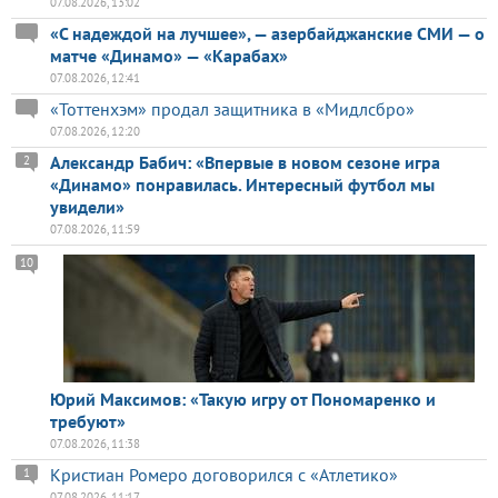
07.08.2026, 13:02
«С надеждой на лучшее», — азербайджанские СМИ — о
матче «Динамо» — «Карабах»
07.08.2026, 12:41
«Тоттенхэм» продал защитника в «Мидлсбро»
07.08.2026, 12:20
Александр Бабич: «Впервые в новом сезоне игра
2
«Динамо» понравилась. Интересный футбол мы
увидели»
07.08.2026, 11:59
10
Юрий Максимов: «Такую игру от Пономаренко и
требуют»
07.08.2026, 11:38
Кристиан Ромеро договорился с «Атлетико»
1
07.08.2026, 11:17