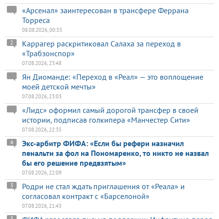
«Арсенал» заинтересован в трансфере Феррана
Торреса
08.08.2026, 00:33
Каррагер раскритиковал Салаха за переход в
2
«Трабзонспор»
07.08.2026, 23:48
Ян Диоманде: «Переход в «Реал» — это воплощение
моей детской мечты»
07.08.2026, 23:03
«Лидс» оформил самый дорогой трансфер в своей
истории, подписав голкипера «Манчестер Сити»
07.08.2026, 22:35
Экс-арбитр ФИФА: «Если бы рефери назначил
4
пенальти за фол на Пономаренко, то никто не назвал
бы его решение предвзятым»
07.08.2026, 22:09
Родри не стал ждать приглашения от «Реала» и
3
согласовал контракт с «Барселоной»
07.08.2026, 21:43
3