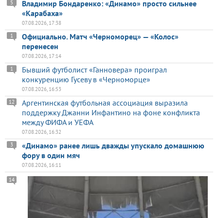
Владимир Бондаренко: «Динамо» просто сильнее
5
«Карабаха»
07.08.2026, 17:38
Официально. Матч «Черноморец» — «Колос»
1
перенесен
07.08.2026, 17:14
Бывший футболист «Ганновера» проиграл
1
конкуренцию Гусеву в «Черноморце»
07.08.2026, 16:53
Аргентинская футбольная ассоциация выразила
12
поддержку Джанни Инфантино на фоне конфликта
между ФИФА и УЕФА
07.08.2026, 16:32
«Динамо» ранее лишь дважды упускало домашнюю
3
фору в один мяч
07.08.2026, 16:11
14