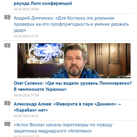
раунда Лиги конференций
06.08.2026, 08:09
Андрей Демченко: «Для Костюка это реальная
1
проверка на его профпригодность и умение держать
удар»
06.08.2026, 07:41
3
Олег Саленко: «Где мы видели уровень Пономаренко?
В чемпионате Украины»
06.08.2026, 07:06
Александр Алиев: «Фаворита в паре «Динамо» —
2
«Карабах» нет»
06.08.2026, 06:21
«Астон Вилла» начала переговоры по поводу
защитника мадридского «Атлетико»
06.08.2026, 02:28