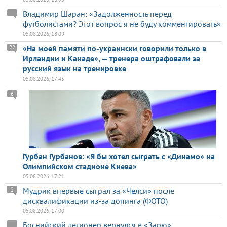
Владимир Шаран: «Задолженность перед
футболистами? Этот вопрос я не буду комментировать»
05.08.2026, 18:09
«На моей памяти по-украински говорили только в
22
Ирландии и Канаде», — тренера оштрафовали за
русский язык на тренировке
05.08.2026, 17:45
6
Гурбан Гурбанов: «Я бы хотел сыграть с «Динамо» на
Олимпийском стадионе Киева»
05.08.2026, 17:21
Мудрик впервые сыграл за «Челси» после
2
дисквалификации из-за допинга (ФОТО)
05.08.2026, 17:00
Боснийский легионер вернулся в «Зарю»