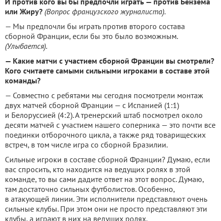
И против кого вы бы предпочли играть — против Бензема
или Жиру?
(Вопрос французского журналиста).
— Мы предпочли бы играть против второго состава
сборной Франции, если бы это было возможным.
(Улыбается).
— Какие матчи с участием сборной Франции вы смотрели?
Кого считаете самыми сильными игроками в составе этой
команды?
— Совместно с ребятами мы сегодня посмотрели монтаж
двух матчей сборной Франции — с Испанией (1:1)
и Белоруссией (4:2). А тренерский штаб посмотрел около
десяти матчей с участием нашего соперника — это почти все
поединки отборочного цикла, а также ряд товарищеских
встреч, в том числе игра со сборной Бразилии.
Сильные игроки в составе сборной Франции? Думаю, если
вас спросить, кто находится на ведущих ролях в этой
команде, то вы сами дадите ответ на этот вопрос. Думаю,
там достаточно сильных футболистов. Особенно,
в атакующей линии. Эти исполнители представляют очень
сильные клубы. При этом они не просто представляют эти
клубы, а играют в них на ведущих ролях.