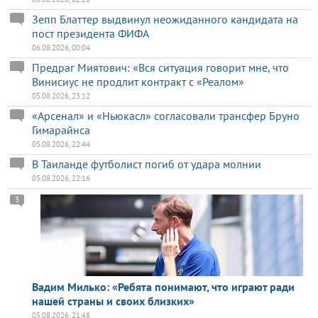
Зепп Блаттер выдвинул неожиданного кандидата на
пост президента ФИФА
06.08.2026, 00:04
Предраг Миятович: «Вся ситуация говорит мне, что
Винисиус не продлит контракт с «Реалом»
05.08.2026, 23:12
«Арсенал» и «Ньюкасл» согласовали трансфер Бруно
Гимарайнса
05.08.2026, 22:44
В Таиланде футболист погиб от удара молнии
05.08.2026, 22:16
3
Вадим Милько: «Ребята понимают, что играют ради
нашей страны и своих близких»
05.08.2026, 21:48