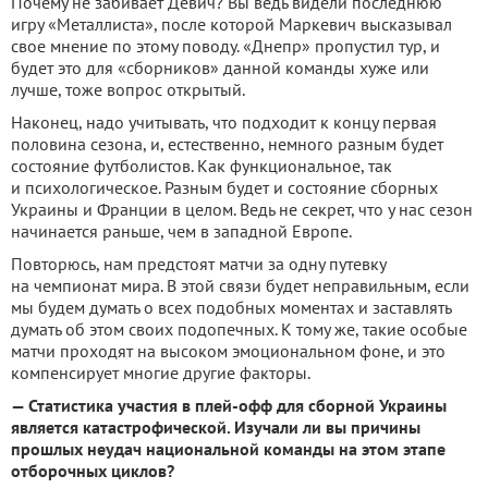
Почему не забивает Девич? Вы ведь видели последнюю
игру «Металлиста», после которой Маркевич высказывал
свое мнение по этому поводу. «Днепр» пропустил тур, и
будет это для «сборников» данной команды хуже или
лучше, тоже вопрос открытый.
Наконец, надо учитывать, что подходит к концу первая
половина сезона, и, естественно, немного разным будет
состояние футболистов. Как функциональное, так
и психологическое. Разным будет и состояние сборных
Украины и Франции в целом. Ведь не секрет, что у нас сезон
начинается раньше, чем в западной Европе.
Повторюсь, нам предстоят матчи за одну путевку
на чемпионат мира. В этой связи будет неправильным, если
мы будем думать о всех подобных моментах и заставлять
думать об этом своих подопечных. К тому же, такие особые
матчи проходят на высоком эмоциональном фоне, и это
компенсирует многие другие факторы.
— Статистика участия в плей-офф для сборной Украины
является катастрофической. Изучали ли вы причины
прошлых неудач национальной команды на этом этапе
отборочных циклов?