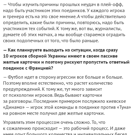
— Чтобы изучить причины прошлых неудач в плей-офф,
надо быть участником этих поединков. У каждого игрока
и тренера есть на это свое мнение. А чтобы действительно
определить, какие были причины, повторюсь, надо быть
участником тех событий. К тому же, вот вы, журналисты,
думаете об этих матчах, а мы вообще стараемся оградить
своих подопечных от того, что было раньше.
— Как планируете выходить из ситуации, когда сразу
10 игроков сборной Украины имеют в своем пассиве
желтые карточки и поэтому рискуют пропустить ответный
поединок с Францией?
— Футбол идет в сторону агрессии все больше и больше.
Поэтому вполне естественно, что растет количество
предупреждений. К тому же, тут много зависит
от психологии игроков. Ведь бывают карточки
за разговоры. Последним примером послужило киевское
«Динамо» — игрок этой команды в поединке против «Туна»
на ровном месте получил две желтые карточки.
Управлять этим процессом очень сложно. То, что
к сожалению происходит — это рабочий процесс. И даже
имея опыт большого количества и индивидуальных бесед