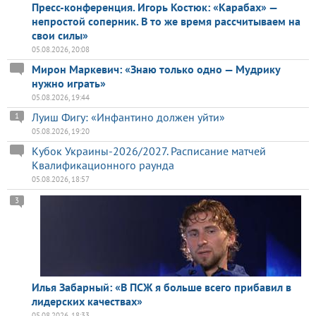
Пресс-конференция. Игорь Костюк: «Карабах» —
непростой соперник. В то же время рассчитываем на
свои силы»
05.08.2026, 20:08
Мирон Маркевич: «Знаю только одно — Мудрику
нужно играть»
05.08.2026, 19:44
Луиш Фигу: «Инфантино должен уйти»
1
05.08.2026, 19:20
Кубок Украины-2026/2027. Расписание матчей
Квалификационного раунда
05.08.2026, 18:57
3
Илья Забарный: «В ПСЖ я больше всего прибавил в
лидерских качествах»
05.08.2026, 18:33