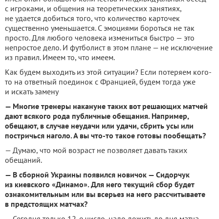
с игроками, и общения на теоретических занятиях,
не удается добиться того, что количество карточек
существенно уменьшается. С эмоциями бороться не так
просто. Для любого человека измениться быстро — это
непростое дело. И футболист в этом плане — не исключение
из правил. Имеем то, что имеем.
Как будем выходить из этой ситуации? Если потеряем кого-
то на ответный поединок с Францией, будем тогда уже
и искать замену
— Многие тренеры накануне таких вот решающих матчей
дают всякого рода публичные обещания. Например,
обещают, в случае неудачи или удачи, сбрить усы или
постричься наголо. А вы что-то такое готовы пообещать?
— Думаю, что мой возраст не позволяет давать таких
обещаний.
— В сборной Украины появился новичок — Сидорчук
из киевского «Динамо». Для него текущий сбор будет
ознакомительным или вы всерьез на него рассчитываете
в предстоящих матчах?
— Сегодня только 12-е число, надо дожить до дня матча.