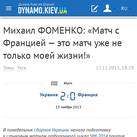
Динамо Киев от Шурика
RU
Михаил ФОМЕНКО: «Матч с
Францией — это матч уже не
только моей жизни!»
Темы
Теги
12.11.2013, 18:28
Матч
653
Украина
Франция
15 ноября 2013
В понедельник
сборная Украины
начала подготовку
к стыковым матчам отборочного цикла
ЧМ-2014
против