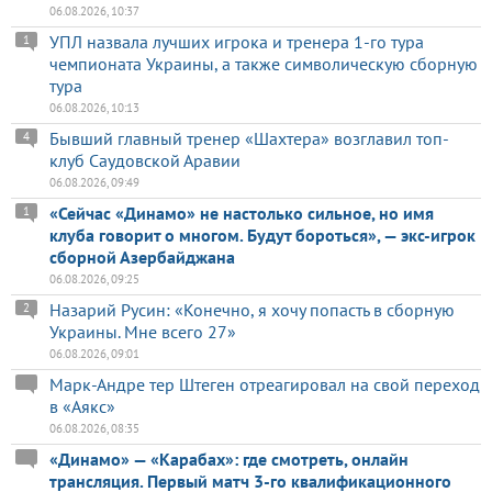
06.08.2026, 10:37
УПЛ назвала лучших игрока и тренера 1-го тура
1
чемпионата Украины, а также символическую сборную
тура
06.08.2026, 10:13
Бывший главный тренер «Шахтера» возглавил топ-
4
клуб Саудовской Аравии
06.08.2026, 09:49
«Сейчас «Динамо» не настолько сильное, но имя
1
клуба говорит о многом. Будут бороться», — экс-игрок
сборной Азербайджана
06.08.2026, 09:25
Назарий Русин: «Конечно, я хочу попасть в сборную
2
Украины. Мне всего 27»
06.08.2026, 09:01
Марк-Андре тер Штеген отреагировал на свой переход
в «Аякс»
06.08.2026, 08:35
«Динамо» — «Карабах»: где смотреть, онлайн
трансляция. Первый матч 3-го квалификационного