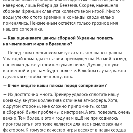
наверное, лишь Рибери да Бензема. Скорее, нынешняя
сборная Франции славится коллективной игрой. Много
воды утекло с того времени и команды кардинально
поменялись. Неизменным остаётся только грозное имя
нашего соперника.
— Как оцениваете шансы сборной Украины попасть
на чемпионат мира в Бразилию?
— Перед этим поединком могу сказать, что шансы равны.
У каждой команды есть свои преимущества. На мой взгляд,
нас может даже устроить «сухая» ничья. Думаю, что уже
в ответной игре нам будет полегче. В любом случае, важно
сделать всё, чтобы не пропустить.
— В чём видите наши плюсы перед соперником?
— Их достаточно много. Тренеру удалось сплотить нашу
команду, внутри коллектива отличная атмосфера. Хотя,
с другой стороны, мне сложно припомнить, когда
в сборной были проблемы с настроем. А это, поверьте, очень
важно. Тем более, в этом году нам ещё не приходилось
проигрывать и это тоже является для нас немаловажным
фактором. К тому же качество игры вселяет в наши сердца