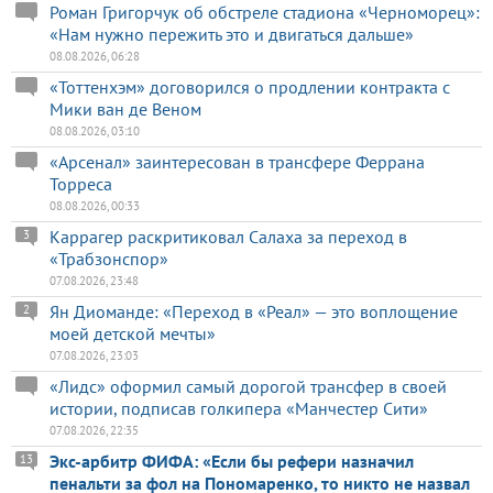
Роман Григорчук об обстреле стадиона «Черноморец»:
«Нам нужно пережить это и двигаться дальше»
08.08.2026, 06:28
«Тоттенхэм» договорился о продлении контракта с
Мики ван де Веном
08.08.2026, 03:10
«Арсенал» заинтересован в трансфере Феррана
Торреса
08.08.2026, 00:33
Каррагер раскритиковал Салаха за переход в
3
«Трабзонспор»
07.08.2026, 23:48
Ян Диоманде: «Переход в «Реал» — это воплощение
2
моей детской мечты»
07.08.2026, 23:03
«Лидс» оформил самый дорогой трансфер в своей
истории, подписав голкипера «Манчестер Сити»
07.08.2026, 22:35
Экс-арбитр ФИФА: «Если бы рефери назначил
13
пенальти за фол на Пономаренко, то никто не назвал