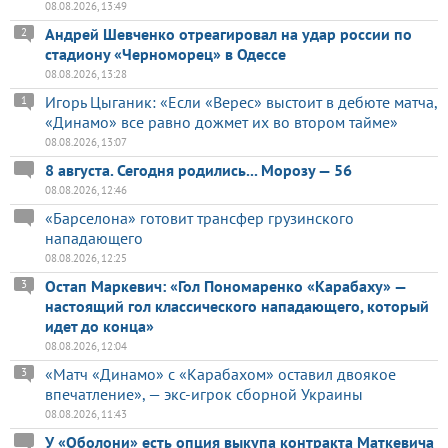
08.08.2026, 13:49
Андрей Шевченко отреагировал на удар россии по
2
стадиону «Черноморец» в Одессе
08.08.2026, 13:28
Игорь Цыганик: «Если «Верес» выстоит в дебюте матча,
1
«Динамо» все равно дожмет их во втором тайме»
08.08.2026, 13:07
8 августа. Сегодня родились... Морозу — 56
08.08.2026, 12:46
«Барселона» готовит трансфер грузинского
нападающего
08.08.2026, 12:25
Остап Маркевич: «Гол Пономаренко «Карабаху» —
3
настоящий гол классического нападающего, который
идет до конца»
08.08.2026, 12:04
«Матч «Динамо» с «Карабахом» оставил двоякое
3
впечатление», — экс-игрок сборной Украины
08.08.2026, 11:43
У «Оболони» есть опция выкупа контракта Маткевича