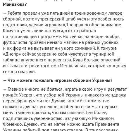
Мандзюка?
— Ребята провели уже пять дней в тренировочном лагере
сборной, поэтому тренерский штаб учёл и эту особенность
подготовки, уделив игрокам «Днепра» особое внимание.
Кому-то уменьшили нагрузки, кто-то работал
по втягивающей программе. Но сейчас на дворе ноябрь,
футболисты провели немало матчей на разных уровнях
и их форма не вызывает ни у кого сомнений. К тому же
«Днепр» сейчас уверенно себя чувствует в турнирной
таблице внутреннего первенства. Куда больше опасений
вызывают игроки того же «Металлиста», которые концовку
сезона смазали.
— Что можете пожелать игрокам сборной Украины?
— Главное никого не бояться, играть в свою игру и результат
придёт. Уверен, что у сборной Украины никакого мандража
перед французами нет. Думаю, что всё в этом матче
сложится для нас успешно, особенно если мы с первых
минут сумеем доказать, что мы сильнее. Тем более,
подпитавшись уверенностью, излучающую Михаилом
Фоменко. Думаю, что на матче можно ждать Президента
Украины, забитый под завязку стадион. В этих условиях