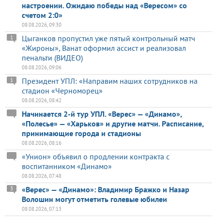
настроении. Ожидаю победы над «Вересом» со
счетом 2:0»
08.08.2026, 09:30
Цыганков пропустил уже пятый контрольный матч
1
«Жироны», Ванат оформил ассист и реализовал
пенальти (ВИДЕО)
08.08.2026, 09:06
Президент УПЛ: «Направим наших сотрудников на
1
стадион «Черноморец»
08.08.2026, 08:42
Начинается 2-й тур УПЛ. «Верес» — «Динамо»,
«Полесье» — «Харьков» и другие матчи. Расписание,
принимающие города и стадионы
08.08.2026, 08:16
«Унион» объявил о продлении контракта с
воспитанником «Динамо»
08.08.2026, 07:48
«Верес» — «Динамо»: Владимир Бражко и Назар
3
Волошин могут отметить голевые юбилеи
08.08.2026, 07:13