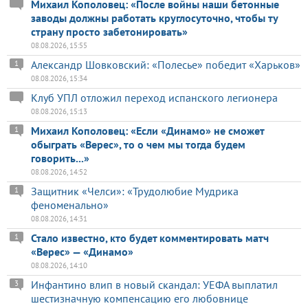
Михаил Кополовец: «После войны наши бетонные
заводы должны работать круглосуточно, чтобы ту
страну просто забетонировать»
08.08.2026, 15:55
Александр Шовковский: «Полесье» победит «Харьков»
1
08.08.2026, 15:34
Клуб УПЛ отложил переход испанского легионера
08.08.2026, 15:13
Михаил Кополовец: «Если «Динамо» не сможет
1
обыграть «Верес», то о чем мы тогда будем
говорить...»
08.08.2026, 14:52
Защитник «Челси»: «Трудолюбие Мудрика
1
феноменально»
08.08.2026, 14:31
Стало известно, кто будет комментировать матч
1
«Верес» — «Динамо»
08.08.2026, 14:10
Инфантино влип в новый скандал: УЕФА выплатил
3
шестизначную компенсацию его любовнице