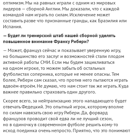
оптимизм. Мы на равных играли с одним из мировых
лидеров — сборной Англии. Мы доказали, что с каждой
командой нам играть по силам. Исключение может
составить разве что признанные гранды, как Бразилия или
Испания.
— Будет ли тренерский штаб нашей сборной уделять
повышенное внимание Франку Рибери?
— Может, француз сейчас и показывает уверенную игру,
но большинство его заслуг и возможностей стали плодом
активной работы СМИ. Если мы будем зацикливаться
на одном игроке, то можем забыть об остальных
футболистах соперника, которые не менее опасны. Тем
более, Рибери сам сказал, что против него пытаются играть
вдвоём-втроём. Не думаю, что нам стоит так же играть. Куда
важнее правильно страховать один другого.
Скорее всего, за нейтрализацию этого нападающего будет
отвечать Федецкий. Это опытный игрок, которому вполне
по силам навязать свою игру Рибери. Да, форвард
французов проводит свой едва ли не лучший сезон,
но в одиночку в современном футболе решить кому-то
исход поединка очень непросто. Приятно, что это понимают