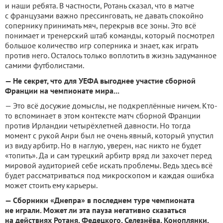
и наши ребята. В частности, Ротань сказал, что в матче
с французами важно прессинговать, не давать спокойно
сопернику принимать мяч, перекрыв все зоны. Это всё
понимает и тренерский штаб команды, который посмотрел
большое количество игр соперника и знает, как играть
против него. Осталось только воплотить в жизнь задуманное
самими футболистами.
— Не секрет, что для УЕФА выгоднее участие сборной
Франции на чемпионате мира...
— Это всё досужие домыслы, не подкреплённые ничем. Кто-
то вспоминает в этом контексте матч сборной Франции
против Ирландии четырёхлетней давности. Но тогда
момент с рукой Анри был не очень явный, который упустил
из виду арбитр. Но в наглую, уверен, нас никто не будет
«топить». Да и сам турецкий арбитр вряд ли захочет перед
мировой аудиторией себе искать проблемы. Ведь здесь всё
будет рассматриваться под микроскопом и каждая ошибка
может стоить ему карьеры.
— Сборники «Днепра» в последнем туре чемпионата
не играли. Может ли эта пауза негативно сказаться
на действиях Ротаня, Федецкого, Селезнёва, Коноплянки,