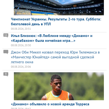
Чемпионат Украины. Результаты 2-го тура. Суббота:
безголевой день в УПЛ
08.08.2026, 20:51
Илья Близнюк: «В Люблине между «Динамо» и
11
«Карабахом» была ничейная игра…»
08.08.2026, 20:30
Джон Оби Микел назвал переход Юри Тилеманса в
«Манчестер Юнайтед» самой выгодной сделкой
летнего окна
08.08.2026, 20:06
9
«Динамо» объявило о новой аренде Торреса
08.08.2026, 19:42