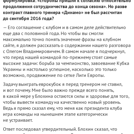
формулировка: «стороны пришли к согласию относительно
продолжения сотрудничества до конца сезона». Но разве
контракт главного тренера «Динамо» не был рассчитан
до сентября 2016 года?
— Его соглашение с клубом и в самом деле действительно
еще два с половиной года. Но чтобы вы смогли
максимально точно понять значение фразы на клубном
сайте, я должен рассказать о содержании нашего разговора
с Олегом Владимировичем. В самом начале я подчеркнул,
что перед нашей командой по-прежнему стоят самые
высокие задачи: борьба за чемпионство, завоевание Кубка
Украины и настолько успешное, насколько это только
возможно, продвижение по сетке Лиги Европы.
Задачу выиграть еврокубок я перед тренером не ставил,
и вот почему. Мне было важно прежде всего понять,
в какой мере у Блохина остаются силы и здоровье для того,
чтобы вывести команду на качественно новый уровень.
Ведь я прямо сказал ему, что меня как президента клуба
игра команды на нынешнем этапе категорически
не устраивает.
Ответ последовал утвердительный. Блохин сказал, что