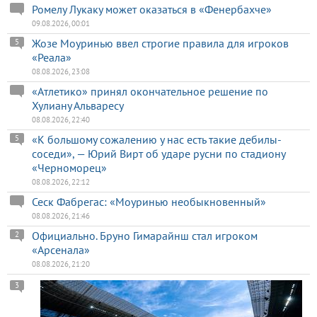
Ромелу Лукаку может оказаться в «Фенербахче»
09.08.2026, 00:01
Жозе Моуринью ввел строгие правила для игроков
5
«Реала»
08.08.2026, 23:08
«Атлетико» принял окончательное решение по
Хулиану Альваресу
08.08.2026, 22:40
«К большому сожалению у нас есть такие дебилы-
5
соседи», — Юрий Вирт об ударе русни по стадиону
«Черноморец»
08.08.2026, 22:12
Сеск Фабрегас: «Моуринью необыкновенный»
08.08.2026, 21:46
Официально. Бруно Гимарайнш стал игроком
2
«Арсенала»
08.08.2026, 21:20
3