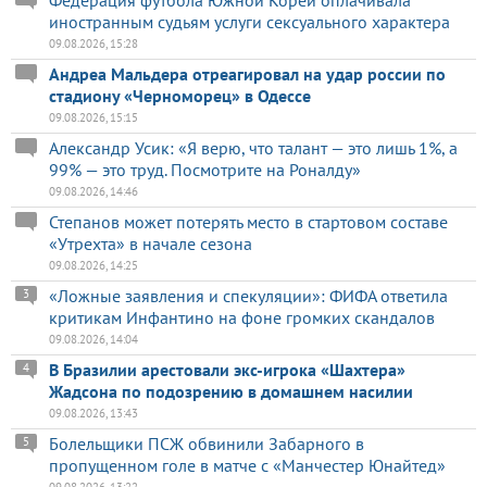
иностранным судьям услуги сексуального характера
09.08.2026, 15:28
Андреа Мальдера отреагировал на удар россии по
стадиону «Черноморец» в Одессе
09.08.2026, 15:15
Александр Усик: «Я верю, что талант — это лишь 1%, а
99% — это труд. Посмотрите на Роналду»
09.08.2026, 14:46
Степанов может потерять место в стартовом составе
«Утрехта» в начале сезона
09.08.2026, 14:25
«Ложные заявления и спекуляции»: ФИФА ответила
3
критикам Инфантино на фоне громких скандалов
09.08.2026, 14:04
В Бразилии арестовали экс-игрока «Шахтера»
4
Жадсона по подозрению в домашнем насилии
09.08.2026, 13:43
Болельщики ПСЖ обвинили Забарного в
5
пропущенном голе в матче с «Манчестер Юнайтед»
09.08.2026, 13:22