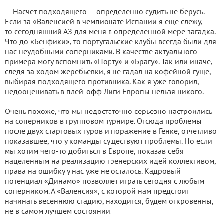
— Насчет подходящего — определенно судить не берусь.
Если за «Валенсией в чемпионате Испании я еще слежу,
то сегодняшний АЗ для меня в определенной мере загадка.
Что до «Бенфики», то португальские клубы всегда были для
нас неудобными соперниками. В качестве актуального
примера могу вспомнить «Порту» и «Брагу». Так или иначе,
следя за ходом жеребьевки, я не гадал на кофейной гуще,
выбирая подходящего противника. Как я уже говорил,
недооценивать в плей-офф Лиги Европы нельзя никого.
Очень похоже, что мы недостаточно серьезно настроились
на соперников в групповом турнире. Отсюда проблемы
после двух стартовых туров и поражение в Генке, отчетливо
показавшее, что у команды существуют проблемы. Но если
мы хотим чего-то добиться в Европе, показав себя
нацеленным на реализацию тренерских идей коллективом,
права на ошибку у нас уже не осталось. Кадровый
потенциал «Динамо» позволяет играть сегодня с любым
соперником. А «Валенсия», с которой нам предстоит
начинать весеннюю стадию, находится, будем откровенны,
не в самом лучшем состоянии.