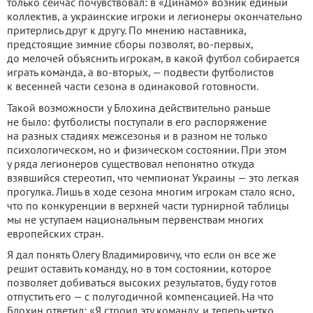
только сейчас почувствовал: в «Динамо» возник единый
коллектив, а украинские игроки и легионеры окончательно
притерлись друг к другу. По мнению наставника,
предстоящие зимние сборы позволят, во-первых,
до мелочей объяснить игрокам, в какой футбол собирается
играть команда, а во-вторых, — подвести футболистов
к весенней части сезона в одинаковой готовности.
Такой возможности у Блохина действительно раньше
не было: футболисты поступали в его распоряжение
на разных стадиях межсезонья и в разном не только
психологическом, но и физическом состоянии. При этом
у ряда легионеров существовал непонятно откуда
взявшийся стереотип, что чемпионат Украины — это легкая
прогулка. Лишь в ходе сезона многим игрокам стало ясно,
что по конкуренции в верхней части турнирной таблицы
мы не уступаем национальным первенствам многих
европейских стран.
Я дал понять Олегу Владимировичу, что если он все же
решит оставить команду, но в том состоянии, которое
позволяет добиваться высоких результатов, буду готов
отпустить его — с полугодичной компенсацией. На что
Блохин ответил: «Я строил эту команду, и теперь четко