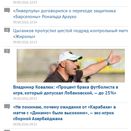
09.08.2026, 10:55
«Ливерпуль» договорился о переходе защитника
«Барселоны» Рональда Араухо
09.08.2026, 10:34
Цыганков пропустил шестой подряд контрольный матч
6
«Жироны»
09.08.2026, 10:13
5
Владимир Ковалюк: «Процент брака футболиста в
игре, который допускал Лобановский, — до 25%»
09.08.2026, 09:52
«Не понимаю, почему ожидания от «Карабаха» в
матче с «Динамо» были высокими», — экс-игрок
сборной Азербайджана
09.08.2026, 09:31