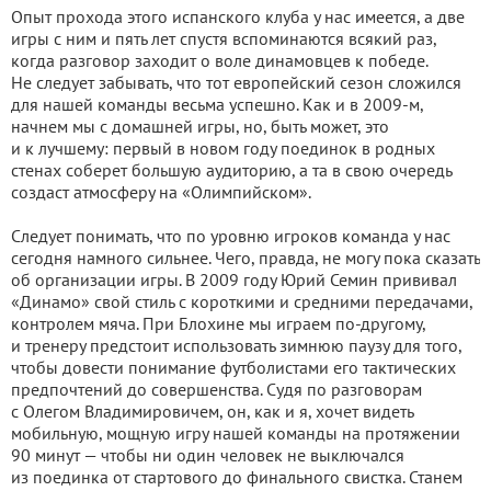
Опыт прохода этого испанского клуба у нас имеется, а две
игры с ним и пять лет спустя вспоминаются всякий раз,
когда разговор заходит о воле динамовцев к победе.
Не следует забывать, что тот европейский сезон сложился
для нашей команды весьма успешно. Как и в 2009-м,
начнем мы с домашней игры, но, быть может, это
и к лучшему: первый в новом году поединок в родных
стенах соберет большую аудиторию, а та в свою очередь
создаст атмосферу на «Олимпийском».
Следует понимать, что по уровню игроков команда у нас
сегодня намного сильнее. Чего, правда, не могу пока сказать
об организации игры. В 2009 году Юрий Семин прививал
«Динамо» свой стиль с короткими и средними передачами,
контролем мяча. При Блохине мы играем по-другому,
и тренеру предстоит использовать зимнюю паузу для того,
чтобы довести понимание футболистами его тактических
предпочтений до совершенства. Судя по разговорам
с Олегом Владимировичем, он, как и я, хочет видеть
мобильную, мощную игру нашей команды на протяжении
90 минут — чтобы ни один человек не выключался
из поединка от стартового до финального свистка. Станем