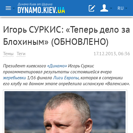
Динамо Киев от Шурика
RU
Игорь СУРКИС: «Теперь дело за
Блохиным» (ОБНОВЛЕНО)
Темы
Теги
17.12.2013, 06:36
Президент киевского
«Динамо»
Игорь Суркис
прокомментировал результаты состоявшейся вчера
жеребьевки
1/16 финала
Лиги Европы
, которая в соперники
его клубу на данном этапе определила испанскую «Валенсию».