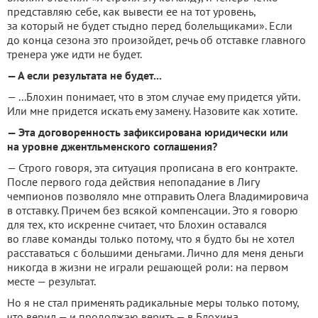
представляю себе, как вывести ее на тот уровень,
за который не будет стыдно перед болельщиками». Если
до конца сезона это произойдет, речь об отставке главного
тренера уже идти не будет.
— А если результата не будет...
— ...Блохин понимает, что в этом случае ему придется уйти.
Или мне придется искать ему замену. Назовите как хотите.
— Эта договоренность зафиксирована юридически или
на уровне джентльменского соглашения?
— Строго говоря, эта ситуация прописана в его контракте.
После первого года действия непопадание в Лигу
чемпионов позволяло мне отправить Олега Владимировича
в отставку. Причем без всякой компенсации. Это я говорю
для тех, кто искренне считает, что Блохин оставался
во главе команды только потому, что я будто бы не хотел
расставаться с большими деньгами. Лично для меня деньги
никогда в жизни не играли решающей роли: на первом
месте — результат.
Но я не стал применять радикальные меры только потому,
что верил — и продолжаю верить — в Блохина.