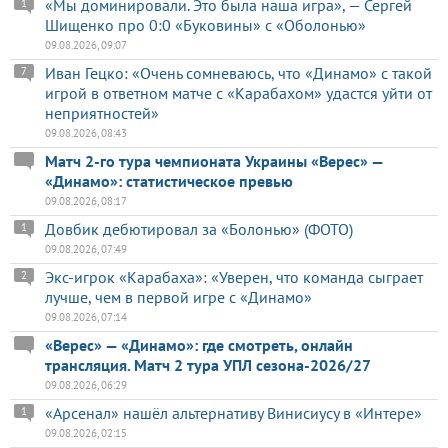
«Мы доминировали. Это была наша игра», — Сергей
1
Шищенко про 0:0 «Буковины» с «Оболонью»
09.08.2026, 09:07
Иван Гецко: «Очень сомневаюсь, что «Динамо» с такой
7
игрой в ответном матче с «Карабахом» удастся уйти от
неприятностей»
09.08.2026, 08:43
Матч 2-го тура чемпионата Украины «Верес» —
«Динамо»: статистическое превью
09.08.2026, 08:17
Довбик дебютировал за «Болонью» (ФОТО)
1
09.08.2026, 07:49
Экс-игрок «Карабаха»: «Уверен, что команда сыграет
2
лучше, чем в первой игре с «Динамо»
09.08.2026, 07:14
«Верес» — «Динамо»: где смотреть, онлайн
трансляция. Матч 2 тура УПЛ сезона-2026/27
09.08.2026, 06:29
«Арсенал» нашёл альтернативу Винисиусу в «Интере»
1
09.08.2026, 02:15