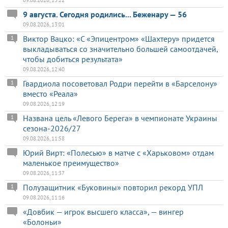
9 августа. Сегодня родились... Беженару — 56
09.08.2026, 13:01
Виктор Вацко: «С «Эпицентром» «Шахтеру» придется
1
выкладываться со значительно большей самоотдачей,
чтобы добиться результата»
09.08.2026, 12:40
Гвардиола посоветовал Родри перейти в «Барселону»
1
вместо «Реала»
09.08.2026, 12:19
Названа цель «Левого Берега» в чемпионате Украины
1
сезона-2026/27
09.08.2026, 11:58
Юрий Вирт: «Полесью» в матче с «Харьковом» отдам
маленькое преимущество»
09.08.2026, 11:37
Полузащитник «Буковины» повторил рекорд УПЛ
1
09.08.2026, 11:16
«Довбик — игрок высшего класса», — вингер
«Болоньи»