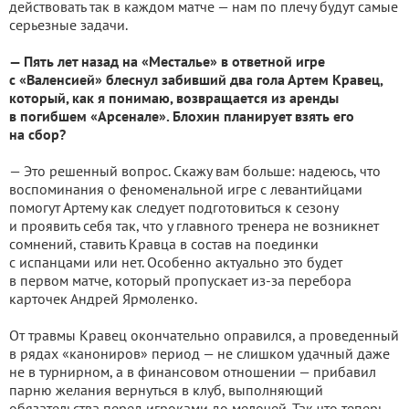
действовать так в каждом матче — нам по плечу будут самые
серьезные задачи.
— Пять лет назад на «Месталье» в ответной игре
с «Валенсией» блеснул забивший два гола Артем Кравец,
который, как я понимаю, возвращается из аренды
в погибшем «Арсенале». Блохин планирует взять его
на сбор?
— Это решенный вопрос. Скажу вам больше: надеюсь, что
воспоминания о феноменальной игре с левантийцами
помогут Артему как следует подготовиться к сезону
и проявить себя так, что у главного тренера не возникнет
сомнений, ставить Кравца в состав на поединки
с испанцами или нет. Особенно актуально это будет
в первом матче, который пропускает из-за перебора
карточек Андрей Ярмоленко.
От травмы Кравец окончательно оправился, а проведенный
в рядах «канониров» период — не слишком удачный даже
не в турнирном, а в финансовом отношении — прибавил
парню желания вернуться в клуб, выполняющий
обязательства перед игроками до мелочей. Так что теперь