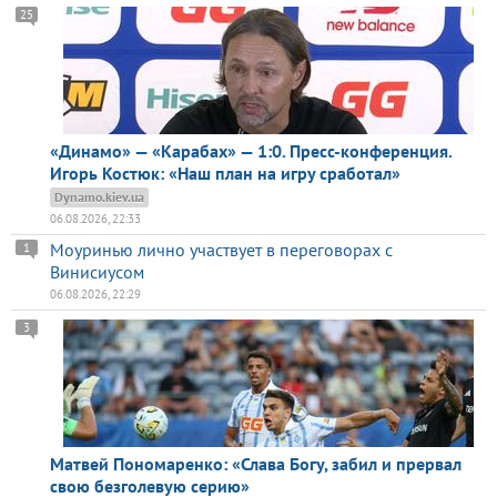
25
«Динамо» — «Карабах» — 1:0. Пресс-конференция.
Игорь Костюк: «Наш план на игру сработал»
Dynamo.kiev.ua
06.08.2026, 22:33
Моуринью лично участвует в переговорах с
1
Винисиусом
06.08.2026, 22:29
3
Матвей Пономаренко: «Слава Богу, забил и прервал
свою безголевую серию»