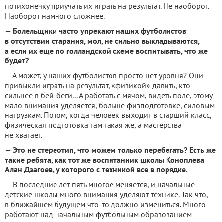
потихонечку приучать их играть на результат. Не наоборот.
Наоборот намного сложнее.
—
Болельщики часто упрекают наших футболистов
в отсутствии старания, мол, не сильно выкладываются,
а если их еще по голландской схеме воспитывать, что же
будет?
— А может, у наших футболистов просто нет уровня? Они
привыкли играть на результат, «физикой» давить, кто
сильнее в бей-беги... А работать с мячом, видеть поле, этому
мало внимания уделяется, больше физподготовке, силовым
нагрузкам. Потом, когда человек выходит в старший класс,
физическая подготовка там такая же, а мастерства
не хватает.
—
Это не стереотип, что можем только перебегать? Есть же
такие ребята, как тот же воспитанник школы Коноплева
Алан Дзагоев, у которого с техникой все в порядке.
— В последние лет пять многое меняется, и начальные
детские школы много внимания уделяют технике. Так что,
в ближайшем будущем что-то должно измениться. Много
работают над начальным футбольным образованием