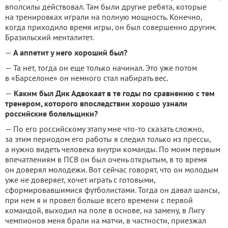
вполсилы действовал. Там были другие ребята, которые
на тренировках играли на полную мощность. Конечно,
когда приходило время игры, он был совершенно другим.
Бразильский менталитет.
—
А аппетит у него хороший был?
— Та нет, тогда он еще только начинал. Это уже потом
в «Барселоне» он немного стал набирать вес.
—
Каким был Дик Адвокаат в те годы по сравнению с тем
тренером, которого впоследствии хорошо узнали
российские болельщики?
— По его российскому этапу мне что-то сказать сложно,
за этим периодом его работы я следил только из прессы,
а нужно видеть человека внутри команды. По моим первым
впечатлениям в ПСВ он был очень открытым, в то время
он доверял молодежи. Вот сейчас говорят, что он молодым
уже не доверяет, хочет играть с готовыми,
сформировавшимися футболистами. Тогда он давал шансы,
при нем я и провел больше всего времени с первой
командой, выходил на поле в основе, на замену, в Лигу
чемпионов меня брали на матчи, в частности, приезжал