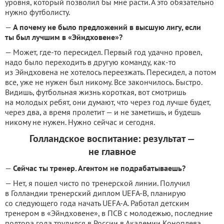
уровня, который позволил бы мне расти. А это обязательно
нужно футболисту.
—
А почему не было предложений в высшую лигу, если
ты был лучшим в «Эйндховене»?
— Может, где-то пересидел. Первый год удачно провел,
надо было переходить в другую команду, как-то
из Эйндховена не хотелось переезжать. Пересидел, а потом
все, уже не нужен был никому. Все закончилось. Быстро.
Видишь, футбольная жизнь короткая, вот смотришь
на молодых ребят, они думают, что через год лучше будет,
через два, а время пролетит — и не заметишь, и будешь
никому не нужен. Нужно сейчас и сегодня.
Голландское воспитание: результат —
не главное
—
Сейчас ты тренер. Агентом не подрабатываешь?
— Нет, я пошел чисто по тренерской линии. Получил
в Голландии тренерский диплом UEFA-B, планирую
со следующего года начать UEFA-A. Работал детским
тренером в «Эйндховене», в ПСВ с молодежью, последние
полтора года трудился в России в Академии Коноплева.