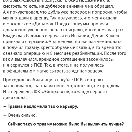
которых Адвокаат подпускал к основе, даже не стал
смотреть, то есть, на дублеров внимания не обращал.
А я почувствовал, что дубль уже перерос и попросил, чтобы
меня отдали в аренду. Так получилось, что меня отдали
в московское «Динамо». Предсезонку мы провели
достаточно уверенно, неплохо играли, в то время как раз
Владислав Радимов вернулся из Испании, Денис Клюев
приехал из Германии. А за неделю до начала чемпионата
я получил травму, крестообразные связки, в то время это
означало операцию и 8 месяцев реабилитации. После того,
как я вылечился, арендное соглашение закончилось,
и я вернулся в ПСВ. Так, в итоге, и не получилось
в официальном матче сыграть за «динамовцев».
Проходил реабилитацию в дубле ПСВ, контракт
заканчивался, эта травма мне его, конечно, не продлила.
И я перешел в ФК «Эйндховен», команду первого
дивизиона.
—
Травма надломила твою карьеру.
— Очень сильно.
—
Сейчас такую травму можно было бы вылечить лучше?