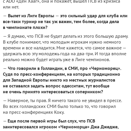
с ADO «Ден Хааг», она и покажет, вышел ПСВ из кризиса
или нет.
—
Вылет из Лиги Европы
—
это сильный удар для клуба или
все-таки турнир не так уж важен, тем более, когда дела
в чемпионате плохи?
— Я думаю, что ПСВ не будет делать из этого большую драму.
В клубе понимают, что молодым игрокам нужно немного
времени и все наладится. Мне кажется, что самое важное —
удержать всю эту молодежь года на два-три. И тогда вполне
реально можно будет играть уже в Лиге чемпионов.
—
Что говорили в Голландии, в СМИ, про «Черноморец».
Судя по пресс-конференциям, на которых традиционно
для Западной Европы никто из местных журналистов
не оставался задать вопрос одесситам, тут вообще
не очень принято интересоваться соперником?
— Наверное, ты прав. Я ничего такого не увидел в прессе.
Во всех голландских СМИ было только то, что говорил
на пресс-конференциях Коку.
—
Еще после первой игры был слух, что ПСВ
заинтересовался игроком «Черноморца» Джа Джедже,