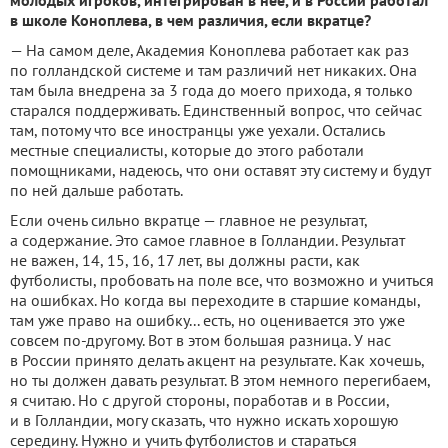
молодых игроков, интегрирован в нее, и в России работал
в школе Коноплева, в чем различия, если вкратце?
— На самом деле, Академия Коноплева работает как раз
по голландской системе и там различий нет никаких. Она
там была внедрена за 3 года до моего прихода, я только
старался поддерживать. Единственный вопрос, что сейчас
там, потому что все иностранцы уже уехали. Остались
местные специалисты, которые до этого работали
помощниками, надеюсь, что они оставят эту систему и будут
по ней дальше работать.
Если очень сильно вкратце — главное не результат,
а содержание. Это самое главное в Голландии. Результат
не важен, 14, 15, 16, 17 лет, вы должны расти, как
футболисты, пробовать на поле все, что возможно и учиться
на ошибках. Но когда вы переходите в старшие команды,
там уже право на ошибку... есть, но оценивается это уже
совсем по-другому. Вот в этом большая разница. У нас
в России принято делать акцент на результате. Как хочешь,
но ты должен давать результат. В этом немного перегибаем,
я считаю. Но с другой стороны, поработав и в России,
и в Голландии, могу сказать, что нужно искать хорошую
середину. Нужно и учить футболистов и стараться