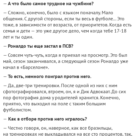
—
А что было самое трудное на чужбине?
— Сложно, конечно, было с языком поначалу. Мало
общения. С другой стороны, если ты весь в футболе... Это
тоже, в зависимости от возраста, от приоритетов. Когда есть
семья и дети — это уже другое дело, чем когда тебе 17-18
лет и ты один.
—
Роналдо ты еще застал в ПСВ?
— Совсем чуть-чуть, когда я приехал на просмотр. Это был
май, сезон заканчивался, а следующий сезон Роналдо уже
начал в «Барселоне».
—
То есть, немного поиграл против него.
— Да, две-три тренировки. После одной из них с ним
сфотографировался, втроем, он, я и Дик Адвокаат. До сих
пор фотография дома у родителей хранится. Конечно,
приятно, что выходил на поле с таким большим
футболистом.
—
Как в отборе против него игралось?
— Честно говоря, он, наверное, как все бразильцы,
на тренировках не выкладывался на все сто процентов, так,