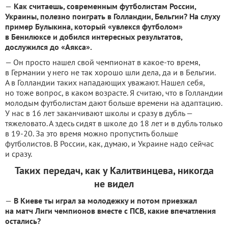
—
Как считаешь, современным футболистам России,
Украины, полезно поиграть в Голландии, Бельгии? На слуху
пример Булыкина, который «увлекся футболом»
в Бенилюксе и добился интересных результатов,
дослужился до «Аякса».
— Он просто нашел свой чемпионат в какое-то время,
в Германии у него не так хорошо шли дела, да и в Бельгии.
А в Голландии таких нападающих уважают. Нашел себя,
но тоже вопрос, в каком возрасте. Я считаю, что в Голландии
молодым футболистам дают больше времени на адаптацию.
У нас в 16 лет заканчивают школы и сразу в дубль —
тяжеловато. А здесь сидят в школе до 18 лет и в дубль только
в 19-20. За это время можно пропустить больше
футболистов. В России, как, думаю, и Украине надо сейчас
и сразу.
Таких передач, как у Калитвинцева, никогда
не видел
—
В Киеве ты играл за молодежку и потом приезжал
на матч Лиги чемпионов вместе с ПСВ, какие впечатления
остались?