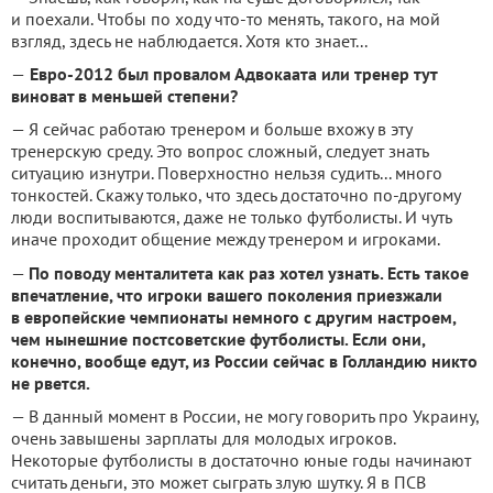
и поехали. Чтобы по ходу что-то менять, такого, на мой
взгляд, здесь не наблюдается. Хотя кто знает...
—
Евро-2012 был провалом Адвокаата или тренер тут
виноват в меньшей степени?
— Я сейчас работаю тренером и больше вхожу в эту
тренерскую среду. Это вопрос сложный, следует знать
ситуацию изнутри. Поверхностно нельзя судить... много
тонкостей. Скажу только, что здесь достаточно по-другому
люди воспитываются, даже не только футболисты. И чуть
иначе проходит общение между тренером и игроками.
—
По поводу менталитета как раз хотел узнать. Есть такое
впечатление, что игроки вашего поколения приезжали
в европейские чемпионаты немного с другим настроем,
чем нынешние постсоветские футболисты. Если они,
конечно, вообще едут, из России сейчас в Голландию никто
не рвется.
— В данный момент в России, не могу говорить про Украину,
очень завышены зарплаты для молодых игроков.
Некоторые футболисты в достаточно юные годы начинают
считать деньги, это может сыграть злую шутку. Я в ПСВ