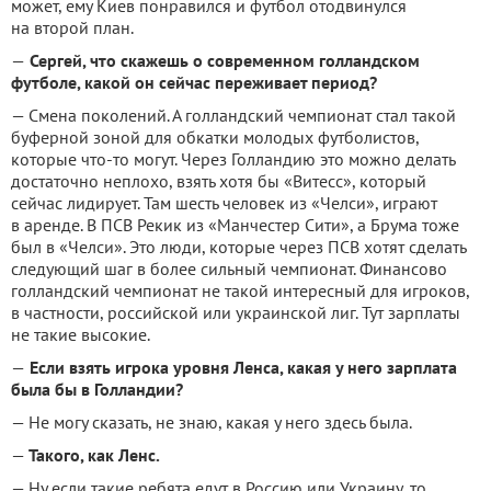
может, ему Киев понравился и футбол отодвинулся
на второй план.
—
Сергей, что скажешь о современном голландском
футболе, какой он сейчас переживает период?
— Смена поколений. А голландский чемпионат стал такой
буферной зоной для обкатки молодых футболистов,
которые что-то могут. Через Голландию это можно делать
достаточно неплохо, взять хотя бы «Витесс», который
сейчас лидирует. Там шесть человек из «Челси», играют
в аренде. В ПСВ Рекик из «Манчестер Сити», а Брума тоже
был в «Челси». Это люди, которые через ПСВ хотят сделать
следующий шаг в более сильный чемпионат. Финансово
голландский чемпионат не такой интересный для игроков,
в частности, российской или украинской лиг. Тут зарплаты
не такие высокие.
—
Если взять игрока уровня Ленса, какая у него зарплата
была бы в Голландии?
— Не могу сказать, не знаю, какая у него здесь была.
—
Такого, как Ленс.
— Ну если такие ребята едут в Россию или Украину, то,