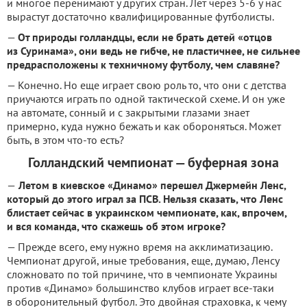
и многое перенимают у других стран. Лет через 5-6 у нас
вырастут достаточно квалифицированные футболисты.
—
От природы голландцы, если не брать детей «отцов
из Суринама», они ведь не гибче, не пластичнее, не сильнее
предрасположены к техничному футболу, чем славяне?
— Конечно. Но еще играет свою роль то, что они с детства
приучаются играть по одной тактической схеме. И он уже
на автомате, сонный и с закрытыми глазами знает
примерно, куда нужно бежать и как обороняться. Может
быть, в этом что-то есть?
Голландский чемпионат — буферная зона
—
Летом в киевское «Динамо» перешел Джермейн Ленс,
который до этого играл за ПСВ. Нельзя сказать, что Ленс
блистает сейчас в украинском чемпионате, как, впрочем,
и вся команда, что скажешь об этом игроке?
— Прежде всего, ему нужно время на акклиматизацию.
Чемпионат другой, иные требования, еще, думаю, Ленсу
сложновато по той причине, что в чемпионате Украины
против «Динамо» большинство клубов играет все-таки
в оборонительный футбол. Это двойная страховка, к чему