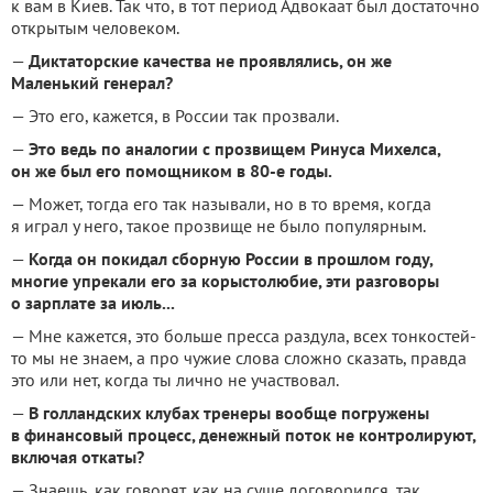
к вам в Киев. Так что, в тот период Адвокаат был достаточно
открытым человеком.
—
Диктаторские качества не проявлялись, он же
Маленький генерал?
— Это его, кажется, в России так прозвали.
—
Это ведь по аналогии с прозвищем Ринуса Михелса,
он же был его помощником в 80-е годы.
— Может, тогда его так называли, но в то время, когда
я играл у него, такое прозвище не было популярным.
—
Когда он покидал сборную России в прошлом году,
многие упрекали его за корыстолюбие, эти разговоры
о зарплате за июль...
— Мне кажется, это больше пресса раздула, всех тонкостей-
то мы не знаем, а про чужие слова сложно сказать, правда
это или нет, когда ты лично не участвовал.
—
В голландских клубах тренеры вообще погружены
в финансовый процесс, денежный поток не контролируют,
включая откаты?
— Знаешь, как говорят, как на суше договорился, так