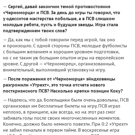
—
Сергей, давай закончим темой противостояния
«Черноморца» и ПСВ. За день до игры ты говорил, что
у одесситов мастерства побольше, а в ПСВ слишком
молодые ребята, пусть и будущие звезды. Игра стала
подтверждением твоих слов?
— Да, как мы с тобой говорили перед игрой, так оно
и произошло. С одной стороны ПСВ, молодые футболисты
с большим желанием и хорошим уровнем подготовки,
но с не таким уж большим опытом игры на европейском
уровне. С другой — «Черноморец», организованный,
внимательный, выполнивший установку на игру.
—
После поражения от «Черноморца» эйндховенцы
разгромили «Утрехт», это точка отсчета нового
посткризисного ПСВ? Насколько крепки позиции Коку?
— Надеюсь, что да. Болельщики были очень довольны, ПСВ
организовал им бесплатные билеты на игру. ПСВ играл
неплохо, в принципе, как всегда, но на этот раз смог
забивать голы после своих многочисленных моментов.
Конечно, должно было немного повезти. При 0:2 «Утрехт»
не забил пенальти в первом тайме. В воскресенье игра