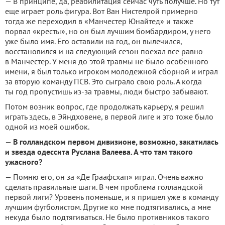
— В принципе, да, реабилитация сейчас чуть получше. Но тут
еще играет роль фигура. Вот Ван Нистелрой примерно
тогда же переходил в «Манчестер Юнайтед» и также
порвал «кресты», но он был лучшим бомбардиром, у него
уже было имя. Его оставили на год, он вылечился,
восстановился и на следующий сезон поехал все равно
в Манчестер. У меня до этой травмы не было особенного
имени, я был только игроком молодежной сборной и играл
за вторую команду ПСВ. Это сыграло свою роль. А когда
ты год пропустишь из-за травмы, люди быстро забывают.
Потом возник вопрос, где продолжать карьеру, я решил
играть здесь, в Эйндховене, в первой лиге и это тоже было
одной из моей ошибок.
—
В голландском первом дивизионе, возможно, закатилась
и звезда одессита Руслана Валеева. А что там такого
ужасного?
— Помню его, он за «Де Граафсхап» играл. Очень важно
сделать правильные шаги. В чем проблема голландской
первой лиги? Уровень поменьше, и я пришел уже в команду
лучшим футболистом. Другие ко мне подтягивались, а мне
некуда было подтягиваться. Не было противников такого