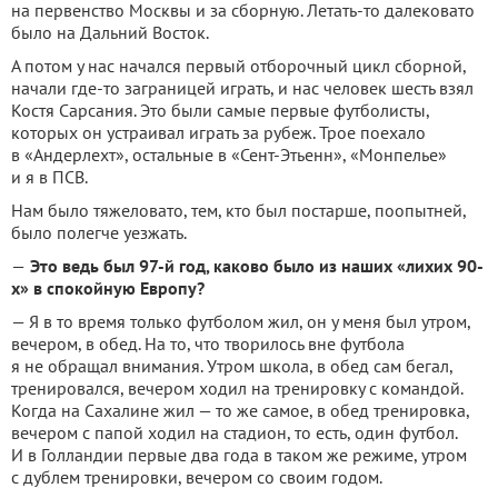
на первенство Москвы и за сборную. Летать-то далековато
было на Дальний Восток.
А потом у нас начался первый отборочный цикл сборной,
начали где-то заграницей играть, и нас человек шесть взял
Костя Сарсания. Это были самые первые футболисты,
которых он устраивал играть за рубеж. Трое поехало
в «Андерлехт», остальные в «Сент-Этьенн», «Монпелье»
и я в ПСВ.
Нам было тяжеловато, тем, кто был постарше, поопытней,
было полегче уезжать.
—
Это ведь был 97-й год, каково было из наших «лихих 90-
х» в спокойную Европу?
— Я в то время только футболом жил, он у меня был утром,
вечером, в обед. На то, что творилось вне футбола
я не обращал внимания. Утром школа, в обед сам бегал,
тренировался, вечером ходил на тренировку с командой.
Когда на Сахалине жил — то же самое, в обед тренировка,
вечером с папой ходил на стадион, то есть, один футбол.
И в Голландии первые два года в таком же режиме, утром
с дублем тренировки, вечером со своим годом.