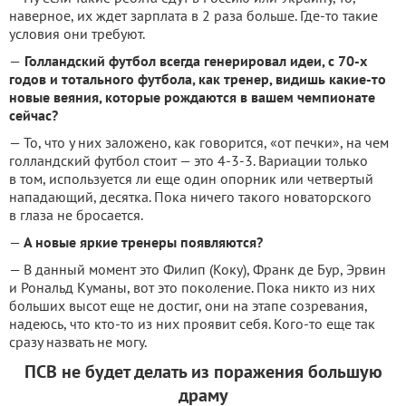
наверное, их ждет зарплата в 2 раза больше. Где-то такие
условия они требуют.
—
Голландский футбол всегда генерировал идеи, с 70-х
годов и тотального футбола, как тренер, видишь какие-то
новые веяния, которые рождаются в вашем чемпионате
сейчас?
— То, что у них заложено, как говорится, «от печки», на чем
голландский футбол стоит — это 4-3-3. Вариации только
в том, используется ли еще один опорник или четвертый
нападающий, десятка. Пока ничего такого новаторского
в глаза не бросается.
—
А новые яркие тренеры появляются?
— В данный момент это Филип (Коку), Франк де Бур, Эрвин
и Рональд Куманы, вот это поколение. Пока никто из них
больших высот еще не достиг, они на этапе созревания,
надеюсь, что кто-то из них проявит себя. Кого-то еще так
сразу назвать не могу.
ПСВ не будет делать из поражения большую
драму