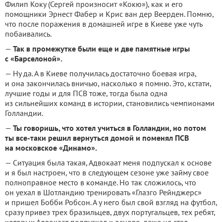
Филип Коку (Сергей произносит «Кокю»), как и его
помощники Эрнест Фабер и Крис ван дер Веерден. Помню,
что после поражения в домашней игре в Киеве уже чуть
побаивались.
—
Так в промежутке были еще и две памятные игры
с «Барселоной».
— Ну да. А в Киеве получилась достаточно боевая игра,
и она закончилась вничью, насколько я помню. Это, кстати,
лучшие годы и для ПСВ тоже, тогда была одна
из сильнейших команд в истории, становились чемпионами
Голландии.
—
Ты говоришь, что хотел учиться в Голландии, но потом
ты все-таки решил вернуться домой и поменял ПСВ
на московское «Динамо».
— Ситуация была такая, Адвокаат меня подпускал к основе
и я был настроен, что в следующем сезоне уже займу свое
полноправное место в команде. Но так сложилось, что
он уехал в Шотландию тренировать «Глазго Рейнджерс»
и пришел Бобби Робсон. А у него был свой взгляд на футбол,
сразу привез трех бразильцев, двух португальцев, тех ребят,