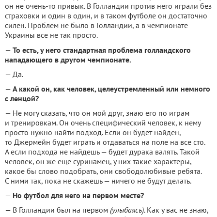
он не очень-то привык. В Голландии против него играли без
страховки и один в один, и в таком футболе он достаточно
силен. Проблем не было в Голландии, а в чемпионате
Украины все не так просто.
—
То есть, у него стандартная проблема голландского
нападающего в другом чемпионате.
— Да.
—
А какой он, как человек, целеустремленный или немного
с ленцой?
— Не могу сказать, что он мой друг, знаю его по играм
и тренировкам. Он очень специфический человек, к нему
просто нужно найти подход. Если он будет найден,
то Джермейн будет играть и отдаваться на поле на все сто.
А если подхода не найдешь — будет дурака валять. Такой
человек, он же еще суринамец, у них такие характеры,
какое бы слово подобрать, они свободолюбивые ребята.
С ними так, пока не скажешь — ничего не будут делать.
—
Но футбол для него на первом месте?
— В Голландии был на первом
(улыбаясь)
. Как у вас не знаю,