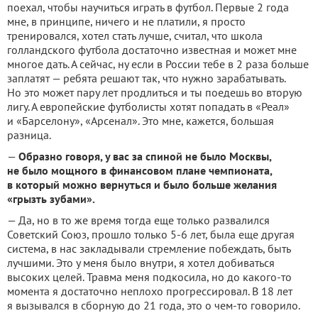
поехал, чтобы научиться играть в футбол. Первые 2 года
мне, в принципе, ничего и не платили, я просто
тренировался, хотел стать лучше, считал, что школа
голландского футбола достаточно известная и может мне
многое дать. А сейчас, ну если в России тебе в 2 раза больше
заплатят — ребята решают так, что нужно зарабатывать.
Но это может пару лет продлиться и ты поедешь во вторую
лигу. А европейские футболисты хотят попадать в «Реал»
и «Барселону», «Арсенал». Это мне, кажется, большая
разница.
—
Образно говоря, у вас за спиной не было Москвы,
не было мощного в финансовом плане чемпионата,
в который можно вернуться и было больше желания
«грызть зубами».
— Да, но в то же время тогда еще только развалился
Советский Союз, прошло только 5-6 лет, была еще другая
система, в нас закладывали стремление побеждать, быть
лучшими. Это у меня было внутри, я хотел добиваться
высоких целей. Травма меня подкосила, но до какого-то
момента я достаточно неплохо прогрессировал. В 18 лет
я вызывался в сборную до 21 года, это о чем-то говорило.