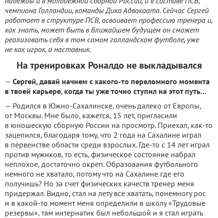
надежды и в молодежной сборной России, и в составе ПСВ,
чемпиона Голландии, команды Дика Адвокаата. Сейчас Сергей
работает в структуре ПСВ, осваивает профессию тренера и,
как знать, может быть в ближайшем будущем он сможет
реализовать себя в том самом голландском футболе, уже
не как игрок, а наставник.
На тренировках Роналдо не выкладывался
—
Сергей, давай начнем с какого-то переломного момента
в твоей карьере, когда ты уже точно ступил на этот путь...
— Родился в Южно-Сахалинске, очень далеко от Европы,
от Москвы. Мне было, кажется, 15 лет, пригласили
в юношескую сборную России на просмотр. Приехал, как-то
зацепился, благодаря тому, что 2 года на Сахалине играл
в первенстве области среди взрослых. Где-то с 14 лет играл
против мужиков, то есть, физическое состояние набрал
неплохое, достаточно окреп. Образования футбольного
немного не хватало, потому что на Сахалине где его
получишь? Но за счет физических качеств тренер меня
придержал. Видно, стал на лету все хватать, понемногу рос
и в какой-то момент меня определили в школу «Трудовые
резервы», там интернатик был небольшой и я стал играть