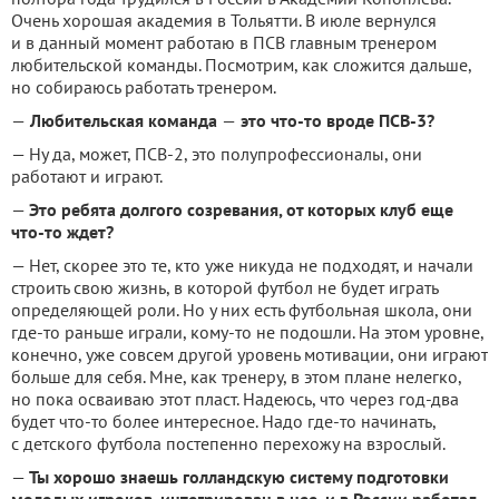
Очень хорошая академия в Тольятти. В июле вернулся
и в данный момент работаю в ПСВ главным тренером
любительской команды. Посмотрим, как сложится дальше,
но собираюсь работать тренером.
—
Любительская команда
—
это что-то вроде ПСВ-3?
— Ну да, может, ПСВ-2, это полупрофессионалы, они
работают и играют.
—
Это ребята долгого созревания, от которых клуб еще
что-то ждет?
— Нет, скорее это те, кто уже никуда не подходят, и начали
строить свою жизнь, в которой футбол не будет играть
определяющей роли. Но у них есть футбольная школа, они
где-то раньше играли, кому-то не подошли. На этом уровне,
конечно, уже совсем другой уровень мотивации, они играют
больше для себя. Мне, как тренеру, в этом плане нелегко,
но пока осваиваю этот пласт. Надеюсь, что через год-два
будет что-то более интересное. Надо где-то начинать,
с детского футбола постепенно перехожу на взрослый.
—
Ты хорошо знаешь голландскую систему подготовки