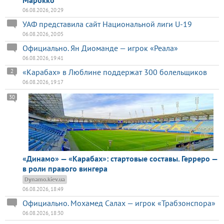
Марокко
06.08.2026, 20:29
УАФ представила сайт Национальной лиги U-19
06.08.2026, 20:05
Официально. Ян Диоманде — игрок «Реала»
06.08.2026, 19:41
«Карабах» в Люблине поддержат 300 болельщиков
2
06.08.2026, 19:17
30
«Динамо» — «Карабах»: стартовые составы. Герреро —
в роли правого вингера
Dynamo.kiev.ua
06.08.2026, 18:49
Официально. Мохамед Салах — игрок «Трабзонспора»
06.08.2026, 18:30