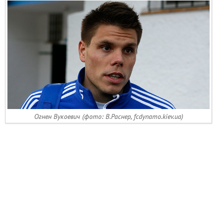
Огнен Вукоевич (фото: В.Раснер, fcdynamo.kiev.ua)