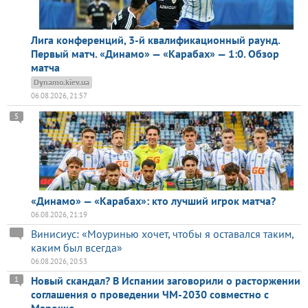
Лига конференций, 3-й квалификационный раунд.
Первый матч. «Динамо» — «Карабах» — 1:0. Обзор
матча
Dynamo.kiev.ua
06.08.2026, 21:57
5
«Динамо» — «Карабах»: кто лучший игрок матча?
06.08.2026, 21:19
Винисиус: «Моуринью хочет, чтобы я оставался таким,
каким был всегда»
06.08.2026, 20:53
Новый скандал? В Испании заговорили о расторжении
1
соглашения о проведении ЧМ-2030 совместно с