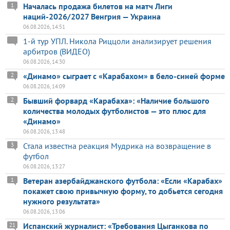
Началась продажа билетов на матч Лиги
1
наций-2026/2027 Венгрия — Украина
06.08.2026, 14:51
1-й тур УПЛ. Никола Риццоли анализирует решения
арбитров (ВИДЕО)
06.08.2026, 14:30
«Динамо» сыграет с «Карабахом» в бело-синей форме
2
06.08.2026, 14:09
Бывший форвард «Карабаха»: «Наличие большого
2
количества молодых футболистов — это плюс для
«Динамо»
06.08.2026, 13:48
Стала известна реакция Мудрика на возвращение в
3
футбол
06.08.2026, 13:27
Ветеран азербайджанского футбола: «Если «Карабах»
1
покажет свою привычную форму, то добьется сегодня
нужного результата»
06.08.2026, 13:06
Испанский журналист: «Требования Цыганкова по
21