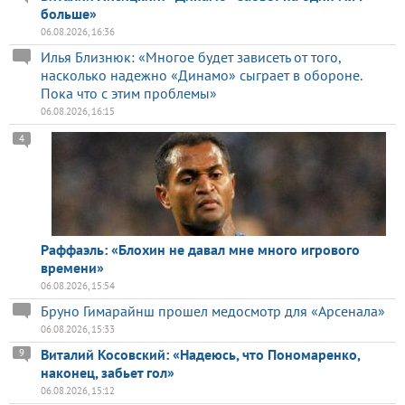
больше»
06.08.2026, 16:36
Илья Близнюк: «Многое будет зависеть от того,
насколько надежно «Динамо» сыграет в обороне.
Пока что с этим проблемы»
06.08.2026, 16:15
4
Раффаэль: «Блохин не давал мне много игрового
времени»
06.08.2026, 15:54
Бруно Гимарайнш прошел медосмотр для «Арсенала»
06.08.2026, 15:33
Виталий Косовский: «Надеюсь, что Пономаренко,
9
наконец, забьет гол»
06.08.2026, 15:12