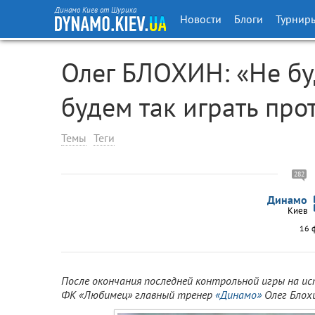
Динамо Киев от Шурика
Новости
Блоги
Турнир
Олег БЛОХИН: «Не бу
будем так играть про
Темы
Теги
282
Динамо
Киев
16 
После окончания последней контрольной игры на ис
ФК «Любимец» главный тренер
«Динамо»
Олег Блохи