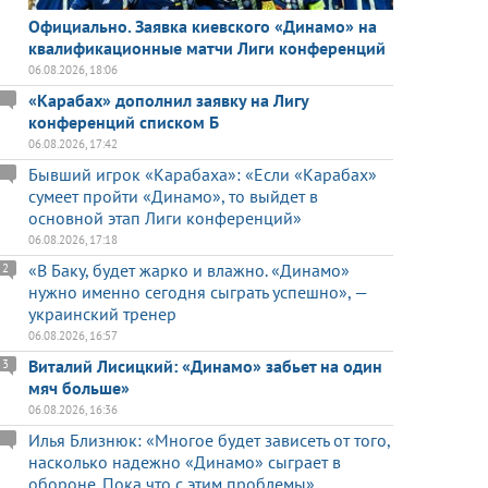
Официально. Заявка киевского «Динамо» на
квалификационные матчи Лиги конференций
06.08.2026, 18:06
«Карабах» дополнил заявку на Лигу
конференций списком Б
06.08.2026, 17:42
Бывший игрок «Карабаха»: «Если «Карабах»
сумеет пройти «Динамо», то выйдет в
основной этап Лиги конференций»
06.08.2026, 17:18
«В Баку, будет жарко и влажно. «Динамо»
2
нужно именно сегодня сыграть успешно», —
украинский тренер
06.08.2026, 16:57
Виталий Лисицкий: «Динамо» забьет на один
3
мяч больше»
06.08.2026, 16:36
Илья Близнюк: «Многое будет зависеть от того,
насколько надежно «Динамо» сыграет в
обороне. Пока что с этим проблемы»