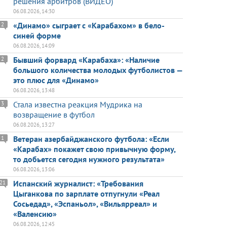
решения арбитров (ВИДЕО)
06.08.2026, 14:30
«Динамо» сыграет с «Карабахом» в бело-
2
синей форме
06.08.2026, 14:09
Бывший форвард «Карабаха»: «Наличие
2
большого количества молодых футболистов —
это плюс для «Динамо»
06.08.2026, 13:48
Стала известна реакция Мудрика на
3
возвращение в футбол
06.08.2026, 13:27
Ветеран азербайджанского футбола: «Если
1
«Карабах» покажет свою привычную форму,
то добьется сегодня нужного результата»
06.08.2026, 13:06
Испанский журналист: «Требования
21
Цыганкова по зарплате отпугнули «Реал
Сосьедад», «Эспаньол», «Вильярреал» и
«Валенсию»
06.08.2026, 12:45