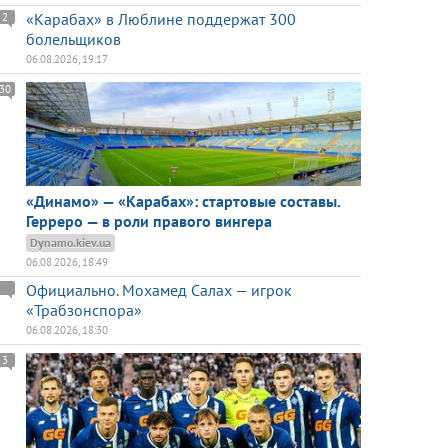
«Карабах» в Люблине поддержат 300
2
болельщиков
06.08.2026, 19:17
30
«Динамо» — «Карабах»: стартовые составы.
Герреро — в роли правого вингера
Dynamo.kiev.ua
06.08.2026, 18:49
Официально. Мохамед Салах — игрок
«Трабзонспора»
06.08.2026, 18:30
3