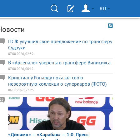
RU
Новости
ПСЖ улучшил свое предложение по трансферу
Судзуки
07.08.2026, 02:39
В «Арсенале» уверены в трансфере Винисиуса
07.08.2026, 00:12
Криштиану Роналду показал свою
невероятную коллекцию суперкаров (ФОТО)
06.08.2026, 23:25
25
«Динамо» — «Карабах» — 1:0. Пресс-