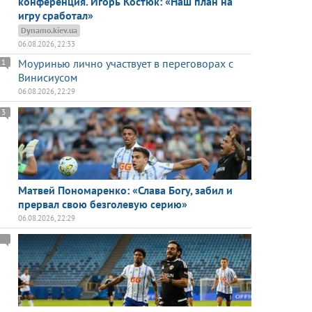
конференция. Игорь Костюк: «Наш план на
игру сработал»
Dynamo.kiev.ua
06.08.2026, 22:33
Моуринью лично участвует в переговорах с
1
Винисиусом
06.08.2026, 22:29
3
Матвей Пономаренко: «Слава Богу, забил и
прервал свою безголевую серию»
06.08.2026, 22:29