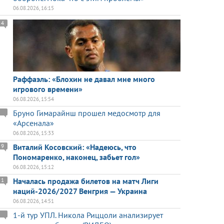
06.08.2026, 16:15
4
Раффаэль: «Блохин не давал мне много
игрового времени»
06.08.2026, 15:54
Бруно Гимарайнш прошел медосмотр для
«Арсенала»
06.08.2026, 15:33
Виталий Косовский: «Надеюсь, что
9
Пономаренко, наконец, забьет гол»
06.08.2026, 15:12
Началась продажа билетов на матч Лиги
1
наций-2026/2027 Венгрия — Украина
06.08.2026, 14:51
1-й тур УПЛ. Никола Риццоли анализирует