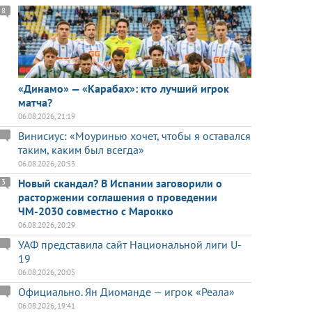
8
«Динамо» — «Карабах»: кто лучший игрок
матча?
06.08.2026, 21:19
Винисиус: «Моуринью хочет, чтобы я оставался
таким, каким был всегда»
06.08.2026, 20:53
Новый скандал? В Испании заговорили о
3
расторжении соглашения о проведении
ЧМ-2030 совместно с Марокко
06.08.2026, 20:29
УАФ представила сайт Национальной лиги U-
19
06.08.2026, 20:05
Официально. Ян Диоманде — игрок «Реала»
06.08.2026, 19:41