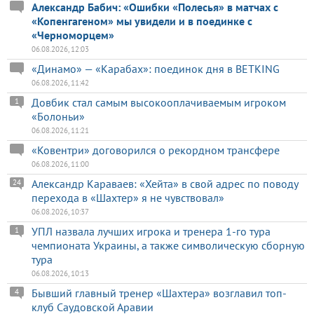
Александр Бабич: «Ошибки «Полесья» в матчах с
«Копенгагеном» мы увидели и в поединке с
«Черноморцем»
06.08.2026, 12:03
«Динамо» — «Карабах»: поединок дня в BETKING
06.08.2026, 11:42
Довбик стал самым высокооплачиваемым игроком
1
«Болоньи»
06.08.2026, 11:21
«Ковентри» договорился о рекордном трансфере
06.08.2026, 11:00
Александр Караваев: «Хейта» в свой адрес по поводу
24
перехода в «Шахтер» я не чувствовал»
06.08.2026, 10:37
УПЛ назвала лучших игрока и тренера 1-го тура
1
чемпионата Украины, а также символическую сборную
тура
06.08.2026, 10:13
Бывший главный тренер «Шахтера» возглавил топ-
4
клуб Саудовской Аравии