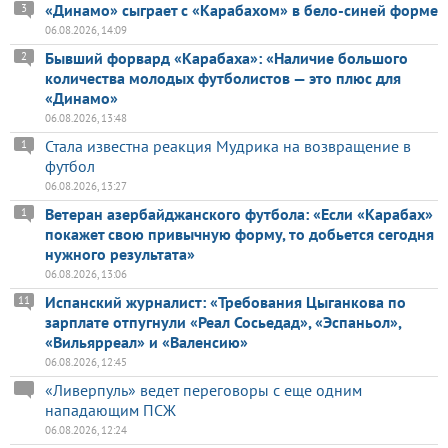
«Динамо» сыграет с «Карабахом» в бело-синей форме
3
06.08.2026, 14:09
Бывший форвард «Карабаха»: «Наличие большого
2
количества молодых футболистов — это плюс для
«Динамо»
06.08.2026, 13:48
Стала известна реакция Мудрика на возвращение в
1
футбол
06.08.2026, 13:27
Ветеран азербайджанского футбола: «Если «Карабах»
1
покажет свою привычную форму, то добьется сегодня
нужного результата»
06.08.2026, 13:06
Испанский журналист: «Требования Цыганкова по
11
зарплате отпугнули «Реал Сосьедад», «Эспаньол»,
«Вильярреал» и «Валенсию»
06.08.2026, 12:45
«Ливерпуль» ведет переговоры с еще одним
нападающим ПСЖ
06.08.2026, 12:24