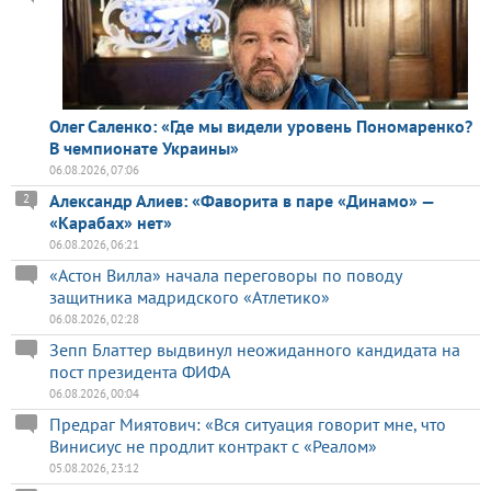
Олег Саленко: «Где мы видели уровень Пономаренко?
В чемпионате Украины»
06.08.2026, 07:06
Александр Алиев: «Фаворита в паре «Динамо» —
2
«Карабах» нет»
06.08.2026, 06:21
«Астон Вилла» начала переговоры по поводу
защитника мадридского «Атлетико»
06.08.2026, 02:28
Зепп Блаттер выдвинул неожиданного кандидата на
пост президента ФИФА
06.08.2026, 00:04
Предраг Миятович: «Вся ситуация говорит мне, что
Винисиус не продлит контракт с «Реалом»
05.08.2026, 23:12