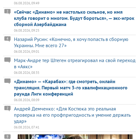
06.08.2026, 09:49
«Сейчас «Динамо» не настолько сильное, но имя
2
клуба говорит о многом. Будут бороться», — экс-игрок
сборной Азербайджана
06.08.2026, 09:25
Назарий Русин: «Конечно, я хочу попасть в сборную
4
Украины. Мне всего 27»
06.08.2026, 09:01
Марк-Андре тер Штеген отреагировал на свой переход
в «Аякс»
06.08.2026, 08:35
«Динамо» — «Карабах»: где смотреть, онлайн
трансляция. Первый матч 3-го квалификационного
раунда Лиги конференций
06.08.2026, 08:09
Андрей Демченко: «Для Костюка это реальная
2
проверка на его профпригодность и умение держать
удар»
06.08.2026, 07:41
9