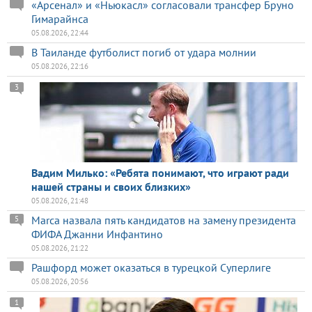
«Арсенал» и «Ньюкасл» согласовали трансфер Бруно
Гимарайнса
05.08.2026, 22:44
В Таиланде футболист погиб от удара молнии
05.08.2026, 22:16
3
Вадим Милько: «Ребята понимают, что играют ради
нашей страны и своих близких»
05.08.2026, 21:48
Marca назвала пять кандидатов на замену президента
5
ФИФА Джанни Инфантино
05.08.2026, 21:22
Рашфорд может оказаться в турецкой Суперлиге
05.08.2026, 20:56
1