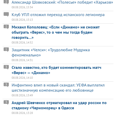
Александр Шовковский: «Полесье» победит «Харьков»
2
08.08.2026, 15:34
Клуб УПЛ отложил переход испанского легионера
08.08.2026, 15:13
Михаил Кополовец: «Если «Динамо» не сможет
2
обыграть «Верес», то о чем мы тогда будем
говорить...»
08.08.2026, 14:52
Защитник «Челси»: «Трудолюбие Мудрика
1
феноменально»
08.08.2026, 14:31
Стало известно, кто будет комментировать матч
3
«Верес» — «Динамо»
08.08.2026, 14:10
Инфантино влип в новый скандал: УЕФА выплатил
3
шестизначную компенсацию его любовнице
08.08.2026, 13:49
Андрей Шевченко отреагировал на удар россии по
3
стадиону «Черноморец» в Одессе
08.08.2026, 13:28