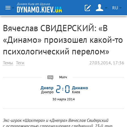
Динамо Киев от Шурика
RU
Вячеслав СВИДЕРСКИЙ: «В
«Динамо» произошел какой-то
психологический перелом»
Темы
Теги
27.03.2014, 17:36
Матч
504
Днепр
Динамо
Днипро
Киев
30 марта 2014
Экс-игрок «Шахтера» и «Днепра» Вячеслав Свидерский
с осторожностью спрогнозировал следующий, 23-й, тур