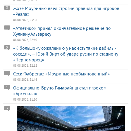
Жозе Моуринью ввел строгие правила для игроков
3
«Реала»
08.08.2026, 23:08
«Атлетико» принял окончательное решение по
Хулиану Альваресу
08.08.2026, 22:40
«К большому сожалению у нас есть такие дебилы-
5
соседи», — Юрий Вирт об ударе русни по стадиону
«Черноморец»
08.08.2026, 22:12
Сеск Фабрегас: «Моуринью необыкновенный»
08.08.2026, 21:46
Официально. Бруно Гимарайнш стал игроком
1
«Арсенала»
08.08.2026, 21:20
3