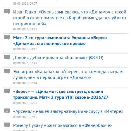
09.08.2026, 09:07
Иван Гецко: «Очень сомневаюсь, что «Динамо» с такой
1
игрой в ответном матче с «Карабахом» удастся уйти от
неприятностей»
09.08.2026, 08:43
Матч 2-го тура чемпионата Украины «Верес» —
«Динамо»: статистическое превью
09.08.2026, 08:17
Довбик дебютировал за «Болонью» (ФОТО)
09.08.2026, 07:49
Экс-игрок «Карабаха»: «Уверен, что команда сыграет
лучше, чем в первой игре с «Динамо»
09.08.2026, 07:14
«Верес» — «Динамо»: где смотреть, онлайн
трансляция. Матч 2 тура УПЛ сезона-2026/27
09.08.2026, 06:29
«Арсенал» нашёл альтернативу Винисиусу в «Интере»
1
09.08.2026, 02:15
Ромелу Лукаку может оказаться в «Фенербахче»
09.08.2026, 00:01