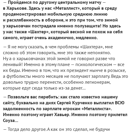
—
Пройдемся по другому центральному матчу
—
в Харькове. Здесь у нас «Металлист», который в среду
продемонстрировал мобильную среднюю линию
и расхлябанность в обороне, и это при том, что зимой
у харьковчан пострадала именно полузащита! Но здесь
у нас также «Шахтер», который весной не похож на себя
самого, играет очень академично, медленно.
— Я не могу сказать, в чем проблемы «Шахтера», мне
сложно об этом говорить, мне это также непонятно.
Ну а о харьковчанах этой зимой не говорил разве что
ленивый! Именно в этому плане — психологическом — все
их беды. Именно в том, что их президент нынче в розыске,
а футболисты много месяцев не получают зарплату. Ведь это
довольно трудно перенести, особенно легионерам,
которые едут сюда только из-за денег...
—
Позвольте вас перебить: как стало известно нашему
сайту, буквально на днях Сергей Курченко выплатил ВСЮ
задолженность по зарплате игрокам «Металлиста».
Именно поэтому играет Хавьер. Именно поэтому прилетел
Соуза...
— Тогда дело другое. А как он это сделал, не будучи