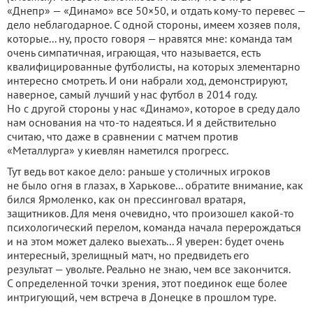
«Днепр» — «Динамо» все 50×50, и отдать кому-то перевес —
дело неблагодарное. С одной стороны, имеем хозяев поля,
которые... ну, просто говоря — нравятся мне: команда там
очень симпатичная, играющая, что называется, есть
квалифицированные футболисты, на которых элементарно
интересно смотреть. И они набрали ход, демонстрируют,
наверное, самый лучший у нас футбол в 2014 году.
Но с другой стороны у нас «Динамо», которое в среду дало
нам основания на что-то надеяться. И я действительно
считаю, что даже в сравнении с матчем против
«Металлурга» у киевлян наметился прогресс.
Тут ведь вот какое дело: раньше у столичных игроков
не было огня в глазах, в Харькове... обратите внимание, как
бился Ярмоленко, как он прессинговал вратаря,
защитников. Для меня очевидно, что произошел какой-то
психологический перелом, команда начала перерождаться
и на этом может далеко выехать... Я уверен: будет очень
интересный, зрелищный матч, но предвидеть его
результат — увольте. Реально не знаю, чем все закончится.
С определенной точки зрения, этот поединок еще более
интригующий, чем встреча в Донецке в прошлом туре.