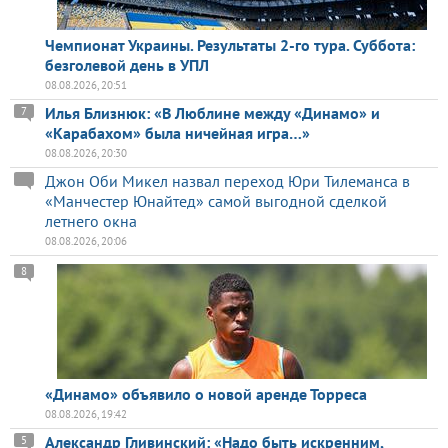
Чемпионат Украины. Результаты 2-го тура. Суббота:
безголевой день в УПЛ
08.08.2026, 20:51
Илья Близнюк: «В Люблине между «Динамо» и
7
«Карабахом» была ничейная игра…»
08.08.2026, 20:30
Джон Оби Микел назвал переход Юри Тилеманса в
«Манчестер Юнайтед» самой выгодной сделкой
летнего окна
08.08.2026, 20:06
8
«Динамо» объявило о новой аренде Торреса
08.08.2026, 19:42
Александр Гливинский: «Надо быть искренним,
5