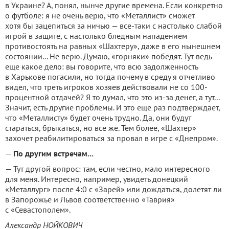
в Украине? А, понял, нынче другие времена. Если конкретно
о футболе: я не очень верю, что «Металлист» сможет
хотя бы зацепиться за ничью — все-таки с настолько слабой
игрой в защите, с настолько бледным нападением
противостоять на равных «Шахтеру», даже в его нынешнем
состоянии... Не верю. Думаю, «горняки» победят. Тут ведь
еще какое дело: вы говорите, что всю задолженность
в Харькове погасили, но тогда почему в среду я отчетливо
видел, что треть игроков хозяев действовали не со 100-
процентной отдачей? Я то думал, что это из-за денег, а тут...
Значит, есть другие проблемы. И это еще раз подтверждает,
что «Металлисту» будет очень трудно. Да, они будут
стараться, брыкаться, но все же. Тем более, «Шахтер»
захочет реабилитироваться за провал в игре с «Днепром».
—
По другим встречам...
— Тут другой вопрос: там, если честно, мало интересного
для меня. Интересно, например, увидеть донецкий
«Металлург» после 4:0 с «Зарей» или дождаться, долетят ли
в Запорожье и Львов соответственно «Таврия»
с «Севастополем».
Александр НОЙКОВИЧ