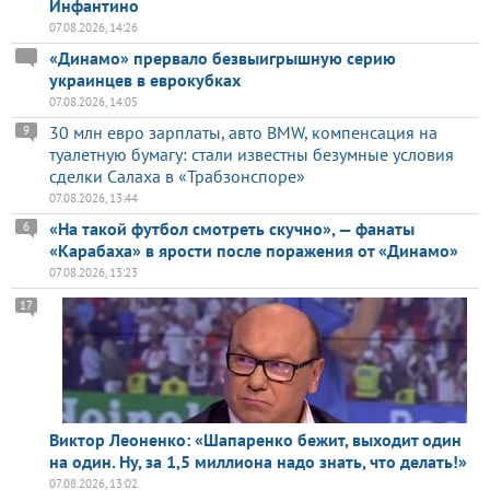
Инфантино
07.08.2026, 14:26
«Динамо» прервало безвыигрышную серию
украинцев в еврокубках
07.08.2026, 14:05
30 млн евро зарплаты, авто BMW, компенсация на
9
туалетную бумагу: стали известны безумные условия
сделки Салаха в «Трабзонспоре»
07.08.2026, 13:44
«На такой футбол смотреть скучно», — фанаты
6
«Карабаха» в ярости после поражения от «Динамо»
07.08.2026, 13:23
17
Виктор Леоненко: «Шапаренко бежит, выходит один
на один. Ну, за 1,5 миллиона надо знать, что делать!»
07.08.2026, 13:02