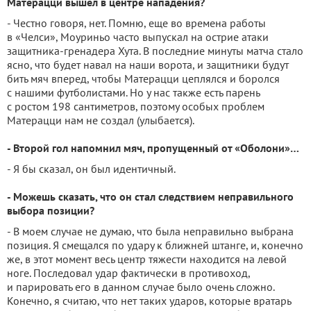
Матерацци вышел в центре нападения?
- Честно говоря, нет. Помню, еще во времена работы
в «Челси», Моуриньо часто выпускал на острие атаки
защитника-гренадера Хута. В последние минуты матча стало
ясно, что будет навал на наши ворота, и защитники будут
бить мяч вперед, чтобы Матерацци цеплялся и боролся
с нашими футболистами. Но у нас также есть парень
с ростом 198 сантиметров, поэтому особых проблем
Матерацци нам не создал (улыбается).
- Второй гол напомнил мяч, пропущенный от «Оболони»…
- Я бы сказал, он был идентичный.
- Можешь сказать, что он стал следствием неправильного
выбора позиции?
- В моем случае не думаю, что была неправильно выбрана
позиция. Я смещался по удару к ближней штанге, и, конечно
же, в этот момент весь центр тяжести находится на левой
ноге. Последовал удар фактически в противоход,
и парировать его в данном случае было очень сложно.
Конечно, я считаю, что нет таких ударов, которые вратарь