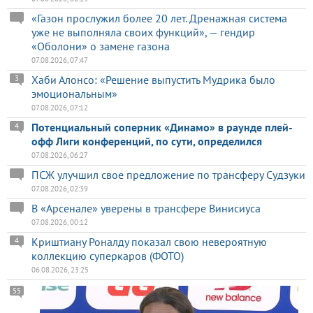
«Газон прослужил более 20 лет. Дренажная система
уже не выполняла своих функций», — гендир
«Оболони» о замене газона
07.08.2026, 07:47
Хаби Алонсо: «Решение выпустить Мудрика было
3
эмоциональным»
07.08.2026, 07:12
Потенциальный соперник «Динамо» в раунде плей-
4
офф Лиги конференций, по сути, определился
07.08.2026, 06:27
ПСЖ улучшил свое предложение по трансферу Судзуки
07.08.2026, 02:39
В «Арсенале» уверены в трансфере Винисиуса
07.08.2026, 00:12
Криштиану Роналду показал свою невероятную
4
коллекцию суперкаров (ФОТО)
06.08.2026, 23:25
55