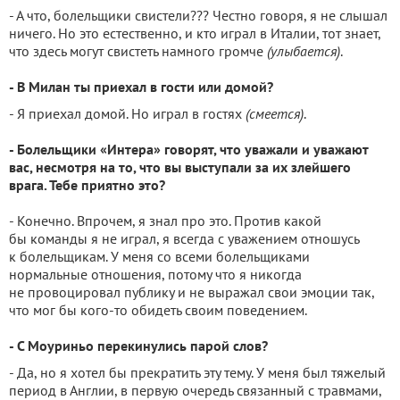
- А что, болельщики свистели??? Честно говоря, я не слышал
ничего. Но это естественно, и кто играл в Италии, тот знает,
что здесь могут свистеть намного громче
(улыбается)
.
- В Милан ты приехал в гости или домой?
- Я приехал домой. Но играл в гостях
(смеется)
.
- Болельщики «Интера» говорят, что уважали и уважают
вас, несмотря на то, что вы выступали за их злейшего
врага. Тебе приятно это?
- Конечно. Впрочем, я знал про это. Против какой
бы команды я не играл, я всегда с уважением отношусь
к болельщикам. У меня со всеми болельщиками
нормальные отношения, потому что я никогда
не провоцировал публику и не выражал свои эмоции так,
что мог бы кого-то обидеть своим поведением.
- С Моуриньо перекинулись парой слов?
- Да, но я хотел бы прекратить эту тему. У меня был тяжелый
период в Англии, в первую очередь связанный с травмами,