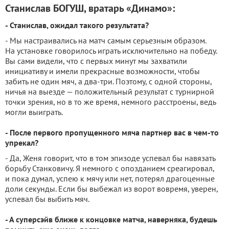
Станислав БОГУШ, вратарь «Динамо»:
- Станислав, ожидал такого результата?
- Мы настраивались на матч самым серьезным образом.
На установке говорилось играть исключительно на победу.
Вы сами видели, что с первых минут мы захватили
инициативу и имели прекрасные возможности, чтобы
забить не один мяч, а два-три. Поэтому, с одной стороны,
ничья на выезде — положительный результат с турнирной
точки зрения, но в то же время, немного расстроены, ведь
могли выиграть.
- После первого пропущенного мяча партнер вас в чем-то
упрекал?
- Да, Женя говорит, что в том эпизоде успевал бы навязать
борьбу Станковичу. Я немного с опозданием среагировал,
и пока думал, успею к мячу или нет, потерял драгоценные
доли секунды. Если бы выбежал из ворот вовремя, уверен,
успевал бы выбить мяч.
- А суперсэйв ближе к концовке матча, наверняка, будешь