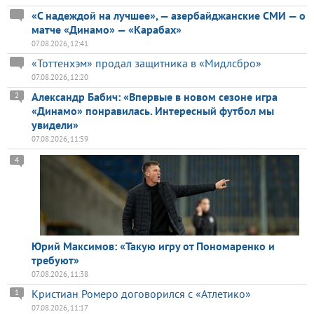
«С надеждой на лучшее», — азербайджанские СМИ — о
матче «Динамо» — «Карабах»
07.08.2026, 12:41
«Тоттенхэм» продал защитника в «Мидлсбро»
07.08.2026, 12:20
Александр Бабич: «Впервые в новом сезоне игра
2
«Динамо» понравилась. Интересный футбол мы
увидели»
07.08.2026, 11:59
4
Юрий Максимов: «Такую игру от Пономаренко и
требуют»
07.08.2026, 11:38
Кристиан Ромеро договорился с «Атлетико»
1
07.08.2026, 11:17