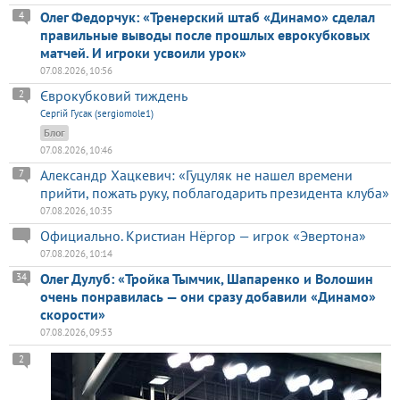
Олег Федорчук: «Тренерский штаб «Динамо» сделал
4
правильные выводы после прошлых еврокубковых
матчей. И игроки усвоили урок»
07.08.2026, 10:56
Єврокубковий тиждень
2
Сергій Гусак (sergiomole1)
Блог
07.08.2026, 10:46
Александр Хацкевич: «Гуцуляк не нашел времени
7
прийти, пожать руку, поблагодарить президента клуба»
07.08.2026, 10:35
Официально. Кристиан Нёргор — игрок «Эвертона»
07.08.2026, 10:14
Олег Дулуб: «Тройка Тымчик, Шапаренко и Волошин
34
очень понравилась — они сразу добавили «Динамо»
скорости»
07.08.2026, 09:53
2