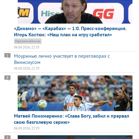
«Динамо» — «Карабах» — 1:0. Пресс-конференция.
Игорь Костюк: «Наш план на игру сработал»
Dynamo.kiev.ua
06.08.2026, 22:33
Моуринью лично участвует в переговорах с
1
Винисиусом
06.08.2026, 22:29
8
Матвей Пономаренко: «Слава Богу, забил и прервал
свою безголевую серию»
06.08.2026, 22:29
1