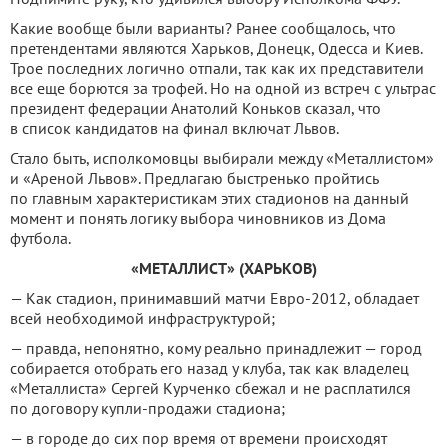
Какие вообще были варианты? Ранее сообщалось, что
претендентами являются Харьков, Донецк, Одесса и Киев.
Трое последних логично отпали, так как их представители
все еще борются за трофей. Но на одной из встреч с ультрас
президент федерации Анатолий Коньков сказал, что
в список кандидатов на финал включат Львов.
Стало быть, исполкомовцы выбирали между «Металлистом»
и «Ареной Львов». Предлагаю быстренько пройтись
по главным характеристикам этих стадионов на данный
момент и понять логику выбора чиновников из Дома
футбола.
«МЕТАЛЛИСТ» (ХАРЬКОВ)
— Как стадион, принимавший матчи Евро-2012, обладает
всей необходимой инфраструктурой;
— правда, непонятно, кому реально принадлежит — город
собирается отобрать его назад у клуба, так как владелец
«Металлиста» Сергей Курченко сбежал и не расплатился
по договору купли-продажи стадиона;
— в городе до сих пор время от времени происходят