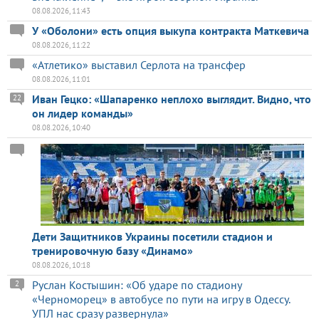
08.08.2026, 11:43
У «Оболони» есть опция выкупа контракта Маткевича
08.08.2026, 11:22
«Атлетико» выставил Серлота на трансфер
08.08.2026, 11:01
Иван Гецко: «Шапаренко неплохо выглядит. Видно, что
22
он лидер команды»
08.08.2026, 10:40
Дети Защитников Украины посетили стадион и
тренировочную базу «Динамо»
08.08.2026, 10:18
Руслан Костышин: «Об ударе по стадиону
2
«Черноморец» в автобусе по пути на игру в Одессу.
УПЛ нас сразу развернула»