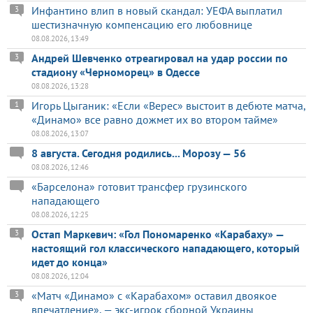
Инфантино влип в новый скандал: УЕФА выплатил
3
шестизначную компенсацию его любовнице
08.08.2026, 13:49
Андрей Шевченко отреагировал на удар россии по
3
стадиону «Черноморец» в Одессе
08.08.2026, 13:28
Игорь Цыганик: «Если «Верес» выстоит в дебюте матча,
1
«Динамо» все равно дожмет их во втором тайме»
08.08.2026, 13:07
8 августа. Сегодня родились... Морозу — 56
08.08.2026, 12:46
«Барселона» готовит трансфер грузинского
нападающего
08.08.2026, 12:25
Остап Маркевич: «Гол Пономаренко «Карабаху» —
3
настоящий гол классического нападающего, который
идет до конца»
08.08.2026, 12:04
«Матч «Динамо» с «Карабахом» оставил двоякое
3
впечатление», — экс-игрок сборной Украины