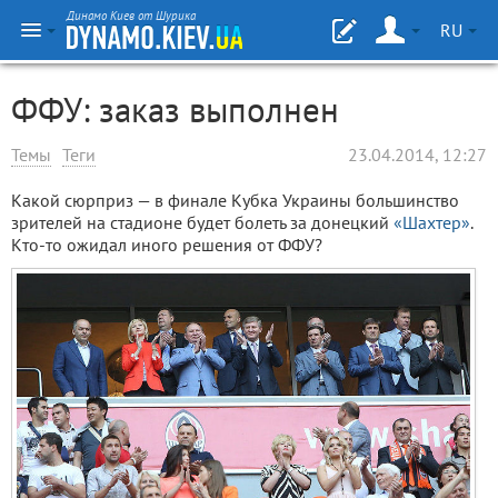
Динамо Киев от Шурика
RU
ФФУ: заказ выполнен
Темы
Теги
23.04.2014, 12:27
Какой сюрприз — в финале Кубка Украины большинство
зрителей на стадионе будет болеть за донецкий
«Шахтер»
.
Кто-то ожидал иного решения от ФФУ?