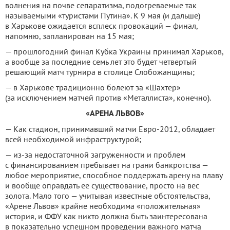
волнения на почве сепаратизма, подогреваемые так
называемыми «туристами Путина». К 9 мая (и дальше)
в Харькове ожидается всплеск провокаций — финал,
напомню, запланирован на 15 мая;
— прошлогодний финал Кубка Украины принимал Харьков,
а вообще за последние семь лет это будет четвертый
решающий матч турнира в столице Слобожанщины;
— в Харькове традиционно болеют за «Шахтер»
(за исключением матчей против «Металлиста», конечно).
«АРЕНА ЛЬВОВ»
— Как стадион, принимавший матчи Евро-2012, обладает
всей необходимой инфраструктурой;
— из-за недостаточной загруженности и проблем
с финансированием пребывает на грани банкротства —
любое мероприятие, способное поддержать арену на плаву
и вообще оправдать ее существование, просто на вес
золота. Мало того — учитывая известные обстоятельства,
«Арене Львов» крайне необходима «положительная»
история, и ФФУ как никто должна быть заинтересована
в показательно успешном проведении важного матча