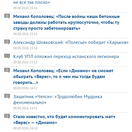
не все так плохо»
08.08.2026, 16:16
Михаил Кополовец: «После войны наши бетонные
1
заводы должны работать круглосуточно, чтобы ту
страну просто забетонировать»
08.08.2026, 15:55
Александр Шовковский: «Полесье» победит «Харьков»
1
08.08.2026, 15:34
Клуб УПЛ отложил переход испанского легионера
08.08.2026, 15:13
Михаил Кополовец: «Если «Динамо» не сможет
2
обыграть «Верес», то о чем мы тогда будем
говорить...»
08.08.2026, 14:52
Защитник «Челси»: «Трудолюбие Мудрика
1
феноменально»
08.08.2026, 14:31
Стало известно, кто будет комментировать матч
1
«Верес» — «Динамо»
08.08.2026, 14:10