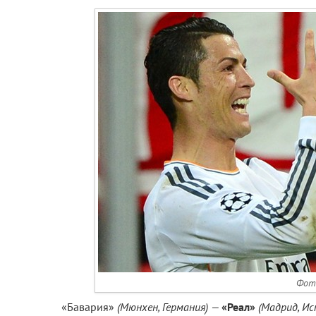
Фото
«Бавария»
(Мюнхен, Германия) —
«Реал»
(Мадрид, Ис