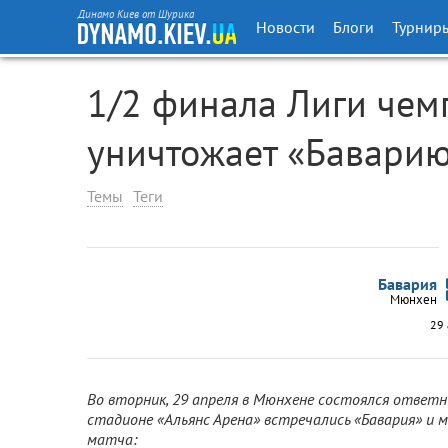
Динамо Киев от Шурика
Новости
Блоги
Турнир
1/2 финала Лиги чем
уничтожает «Баварию
Темы
Теги
Бавария
Мюнхен
29 
Во вторник, 29 апреля в Мюнхене состоялся ответ
стадионе «Альянс Арена» встречались «Бавария» и
матча: