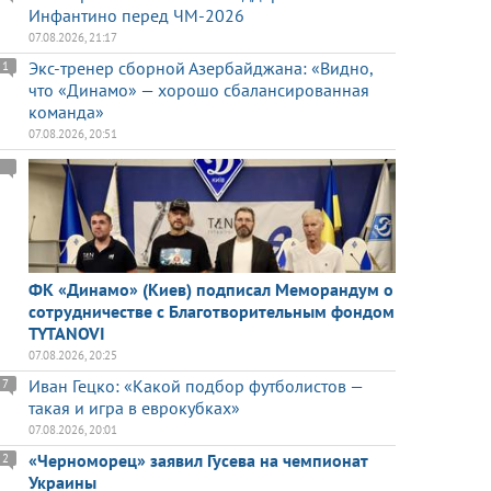
Инфантино перед ЧМ-2026
07.08.2026, 21:17
Экс-тренер сборной Азербайджана: «Видно,
1
что «Динамо» — хорошо сбалансированная
команда»
07.08.2026, 20:51
ФК «Динамо» (Киев) подписал Меморандум о
сотрудничестве с Благотворительным фондом
TYTANOVI
07.08.2026, 20:25
Иван Гецко: «Какой подбор футболистов —
7
такая и игра в еврокубках»
07.08.2026, 20:01
«Черноморец» заявил Гусева на чемпионат
2
Украины