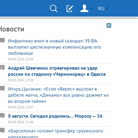
RU
Новости
Инфантино влип в новый скандал: УЕФА
выплатил шестизначную компенсацию его
любовнице
08.08.2026, 13:49
Андрей Шевченко отреагировал на удар
1
россии по стадиону «Черноморец» в Одессе
08.08.2026, 13:28
Игорь Цыганик: «Если «Верес» выстоит в
дебюте матча, «Динамо» все равно дожмет их
во втором тайме»
08.08.2026, 13:07
8 августа. Сегодня родились... Морозу — 56
08.08.2026, 12:46
«Барселона» готовит трансфер грузинского
нападающего