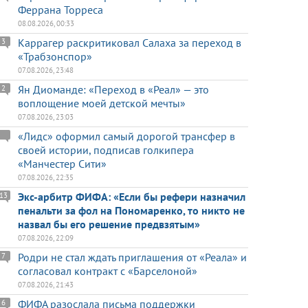
Феррана Торреса
08.08.2026, 00:33
Каррагер раскритиковал Салаха за переход в
3
«Трабзонспор»
07.08.2026, 23:48
Ян Диоманде: «Переход в «Реал» — это
2
воплощение моей детской мечты»
07.08.2026, 23:03
«Лидс» оформил самый дорогой трансфер в
своей истории, подписав голкипера
«Манчестер Сити»
07.08.2026, 22:35
Экс-арбитр ФИФА: «Если бы рефери назначил
13
пенальти за фол на Пономаренко, то никто не
назвал бы его решение предвзятым»
07.08.2026, 22:09
Родри не стал ждать приглашения от «Реала» и
7
согласовал контракт с «Барселоной»
07.08.2026, 21:43
ФИФА разослала письма поддержки
6