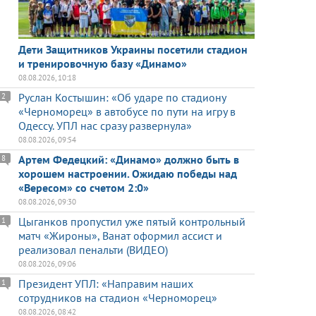
Дети Защитников Украины посетили стадион
и тренировочную базу «Динамо»
08.08.2026, 10:18
Руслан Костышин: «Об ударе по стадиону
2
«Черноморец» в автобусе по пути на игру в
Одессу. УПЛ нас сразу развернула»
08.08.2026, 09:54
Артем Федецкий: «Динамо» должно быть в
8
хорошем настроении. Ожидаю победы над
«Вересом» со счетом 2:0»
08.08.2026, 09:30
Цыганков пропустил уже пятый контрольный
1
матч «Жироны», Ванат оформил ассист и
реализовал пенальти (ВИДЕО)
08.08.2026, 09:06
Президент УПЛ: «Направим наших
1
сотрудников на стадион «Черноморец»
08.08.2026, 08:42