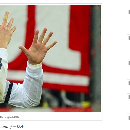
: uefa.com
пания)
—
0:4