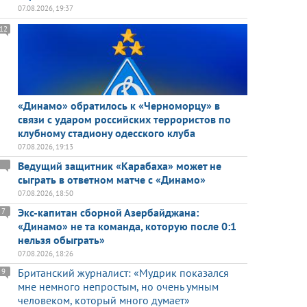
07.08.2026, 19:37
12
«Динамо» обратилось к «Черноморцу» в
связи с ударом российских террористов по
клубному стадиону одесского клуба
07.08.2026, 19:13
Ведущий защитник «Карабаха» может не
сыграть в ответном матче с «Динамо»
07.08.2026, 18:50
Экс-капитан сборной Азербайджана:
7
«Динамо» не та команда, которую после 0:1
нельзя обыграть»
07.08.2026, 18:26
Британский журналист: «Мудрик показался
9
мне немного непростым, но очень умным
человеком, который много думает»