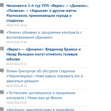
Начинается 2-й тур УПЛ. «Верес» — «Динамо»,
«Полесье» — «Харьков» и другие матчи.
Расписание, принимающие города и
стадионы
08.08.2026, 08:16
«Унион» объявил о продлении контракта с
воспитанником «Динамо»
08.08.2026, 07:48
«Верес» — «Динамо»: Владимир Бражко и
3
Назар Волошин могут отметить голевые
юбилеи
08.08.2026, 07:13
Роман Григорчук об обстреле стадиона
«Черноморец»: «Нам нужно пережить это и
двигаться дальше»
08.08.2026, 06:28
«Тоттенхэм» договорился о продлении
контракта с Мики ван де Веном
08.08.2026, 03:10
«Арсенал» заинтересован в трансфере