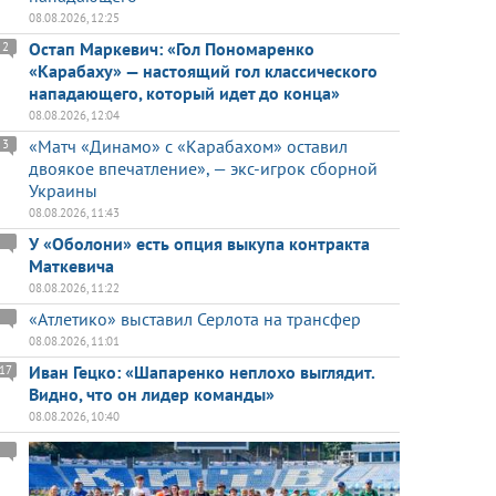
08.08.2026, 12:25
Остап Маркевич: «Гол Пономаренко
2
«Карабаху» — настоящий гол классического
нападающего, который идет до конца»
08.08.2026, 12:04
«Матч «Динамо» с «Карабахом» оставил
3
двоякое впечатление», — экс-игрок сборной
Украины
08.08.2026, 11:43
У «Оболони» есть опция выкупа контракта
Маткевича
08.08.2026, 11:22
«Атлетико» выставил Серлота на трансфер
08.08.2026, 11:01
Иван Гецко: «Шапаренко неплохо выглядит.
17
Видно, что он лидер команды»
08.08.2026, 10:40