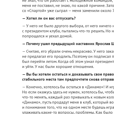
не знал, что он работает с молодежной командой,
меня не поставил, не знаю, по какой причине. Зат
со «Спартой» уже сыграл — меня заменили около 7
— Хотел ли он вас отпускать?
— У него не было другого выбора, от него ничего 
с президентом клуба, пытались что-то решить. Но 
попрощался и уехал домой.
— Почему ушел предыдущий наставник Ярослав 
— Считаю, его убрали очень некрасиво. У него зак
не предлагал его продлить. Поэтому он подписал
был перейти летом. Когда об этом узнал президен
и уйти. У нас были хорошие отношения.
— Вы бы хотели остаться и доказывать свое право
стабильного места там предпочтете снова отправ
— Конечно, хотелось бы остаться в «Динамо»! И иг
Но если окажусь здесь не нужен, хотелось бы, чт
что-то менять, каждый раз привыкать к новым кол
«Динамо», пусть продадут меня в клуб, который во
и понимания того, что на одном месте будешь играт
улаживать какие-то вопросы, проблемы. Как было 