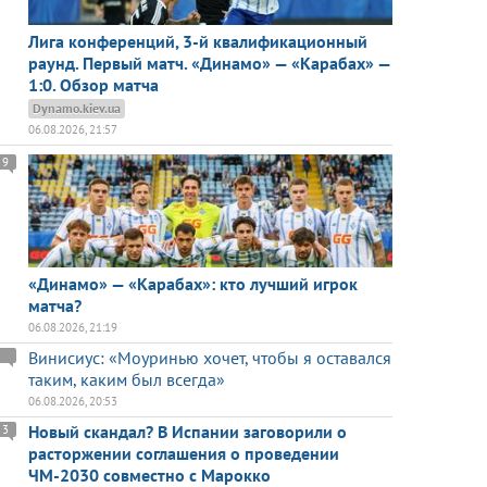
Лига конференций, 3-й квалификационный
раунд. Первый матч. «Динамо» — «Карабах» —
1:0. Обзор матча
Dynamo.kiev.ua
06.08.2026, 21:57
9
«Динамо» — «Карабах»: кто лучший игрок
матча?
06.08.2026, 21:19
Винисиус: «Моуринью хочет, чтобы я оставался
таким, каким был всегда»
06.08.2026, 20:53
Новый скандал? В Испании заговорили о
3
расторжении соглашения о проведении
ЧМ-2030 совместно с Марокко