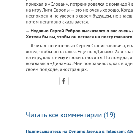
приехал в «Слован», потренировался с командой в
на игру Лиги Европы — это не очень хорошо. Ког
неспокоен и не уверен в своем будущем, не знаешь
потом негативно сказывается.
— Недавно Сергей Ребров высказался о вас очень 
Хотели бы вы, чтобы он остался на посту главног
— Я читал это интервью Сергея Станиславовича, и м
хотел, чтобы он остался. Еще по «Динамо-2» я зна
на игру, как к нему игроки относятся. Поэтому да, 
возглавлял «Динамо». Мне понравилось, как в од
своем подходе, иностранцах.
Читать все комментарии (19)
Подписывайтесь на Dynamo.kiev.ua в Telegram: @