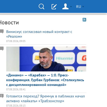
RU
Новости
Винисиус согласовал новый контракт с
«Реалом»
07.08.2026, 09:05
«Динамо» — «Карабах» — 1:0. Пресс-
конференция. Гурбан Гурбанов: «Столкнулись
с дисциплинированной командой»
07.08.2026, 08:41
Готовится переход? Яремчук в пабликах начал
1
активно «лайкать» «Трабзонспор»
07.08.2026, 08:15