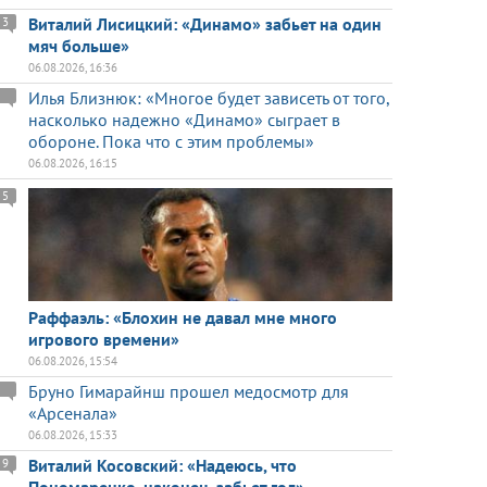
Виталий Лисицкий: «Динамо» забьет на один
3
мяч больше»
06.08.2026, 16:36
Илья Близнюк: «Многое будет зависеть от того,
насколько надежно «Динамо» сыграет в
обороне. Пока что с этим проблемы»
06.08.2026, 16:15
5
Раффаэль: «Блохин не давал мне много
игрового времени»
06.08.2026, 15:54
Бруно Гимарайнш прошел медосмотр для
«Арсенала»
06.08.2026, 15:33
Виталий Косовский: «Надеюсь, что
9