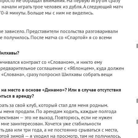
 просто не обращал внимания. На первую игру он сразу
о начали играть трое человек из дубля. А следующий матч
0-й минуты. Больше мы с ним не виделись.
не зависело. Представители посольства разговаривали
не получилось. После матча со «Спартой» я со всеми
Шилхавы?
анчивался контракт со «Слованом», и никто ему
 предварительное соглашение с «Яблонцем», куда должен
т «Слована», сразу попросил Шилхавы собрать вещи
 на место в основе «Динамо»? Или в случае отсутствия
иться в аренду?
рать за свой клуб, который стал для меня родным.
обы меня продали. По арендам ходить, каждые полгода
лективам — это не выход. Повторюсь, если не нужен
 мне заинтересован. Хочется уже стабильности
ь два или три года, а не постоянно срываться с места,
этой зимой — я уходил на просмотр, там не получилось,