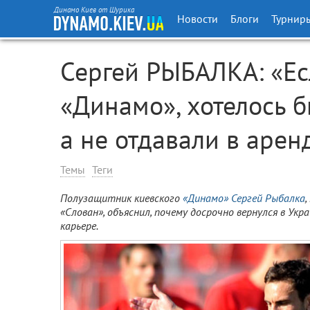
Динамо Киев от Шурика
Новости
Блоги
Турнир
Сергей РЫБАЛКА: «Ес
«Динамо», хотелось б
а не отдавали в арен
Темы
Теги
Полузащитник киевского
«Динамо»
Сергей Рыбалка
«Слован», объяснил, почему досрочно вернулся в Укр
карьере.