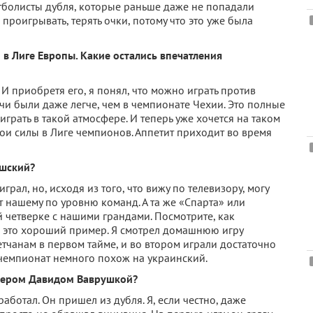
тболисты дубля, которые раньше даже не попадали
 проигрывать, терять очки, потому что это уже была
в Лиге Европы. Какие остались впечатления
 И приобретя его, я понял, что можно играть против
чи были даже легче, чем в чемпионате Чехии. Это полные
играть в такой атмосфере. И теперь уже хочется на таком
вои силы в Лиге чемпионов. Аппетит приходит во время
ешский?
рал, но, исходя из того, что вижу по телевизору, могу
т нашему по уровню команд. А та же «Спарта» или
й четверке с нашими грандами. Посмотрите, как
— это хороший пример. Я смотрел домашнюю игру
тчанам в первом тайме, и во втором играли достаточно
й чемпионат немного похож на украинский.
енером Давидом Ваврушкой?
аботал. Он пришел из дубля. Я, если честно, даже