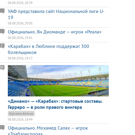
06.08.2026, 20:29
УАФ представила сайт Национальной лиги U-
19
06.08.2026, 20:05
Официально. Ян Диоманде — игрок «Реала»
06.08.2026, 19:41
«Карабах» в Люблине поддержат 300
2
болельщиков
06.08.2026, 19:17
30
«Динамо» — «Карабах»: стартовые составы.
Герреро — в роли правого вингера
Dynamo.kiev.ua
06.08.2026, 18:49
Официально. Мохамед Салах — игрок
«Трабзонспора»