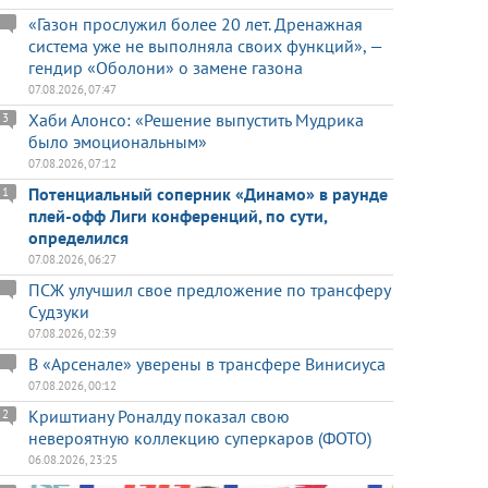
«Газон прослужил более 20 лет. Дренажная
система уже не выполняла своих функций», —
гендир «Оболони» о замене газона
07.08.2026, 07:47
Хаби Алонсо: «Решение выпустить Мудрика
3
было эмоциональным»
07.08.2026, 07:12
Потенциальный соперник «Динамо» в раунде
1
плей-офф Лиги конференций, по сути,
определился
07.08.2026, 06:27
ПСЖ улучшил свое предложение по трансферу
Судзуки
07.08.2026, 02:39
В «Арсенале» уверены в трансфере Винисиуса
07.08.2026, 00:12
Криштиану Роналду показал свою
2
невероятную коллекцию суперкаров (ФОТО)
06.08.2026, 23:25