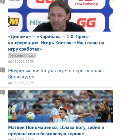
36
«Динамо» — «Карабах» — 1:0. Пресс-
конференция. Игорь Костюк: «Наш план на
игру сработал»
Dynamo.kiev.ua
06.08.2026, 22:33
Моуринью лично участвует в переговорах с
1
Винисиусом
06.08.2026, 22:29
6
Матвей Пономаренко: «Слава Богу, забил и
прервал свою безголевую серию»
06.08.2026, 22:29