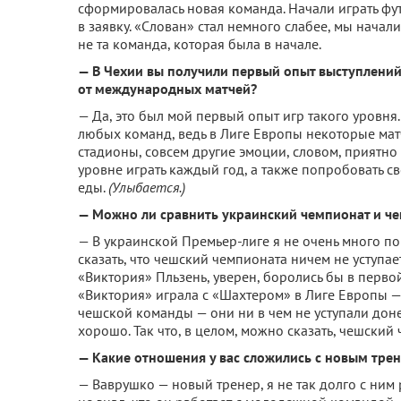
сформировалась новая команда. Начали играть фу
в заявку. «Слован» стал немного слабее, мы начали
не та команда, которая была в начале.
— В Чехии вы получили первый опыт выступлений 
от международных матчей?
— Да, это был мой первый опыт игр такого уровня.
любых команд, ведь в Лиге Европы некоторые мат
стадионы, совсем другие эмоции, словом, приятно 
уровне играть каждый год, а также попробовать с
еды.
(Улыбается.)
— Можно ли сравнить украинский чемпионат и ч
— В украинской Премьер-лиге я не очень много поиг
сказать, что чешский чемпионата ничем не уступае
«Виктория» Пльзень, уверен, боролись бы в перво
«Виктория» играла с «Шахтером» в Лиге Европы 
чешской команды — они ни в чем не уступали доне
хорошо. Так что, в целом, можно сказать, чешски
— Какие отношения у вас сложились с новым тр
— Ваврушко — новый тренер, я не так долго с ним р