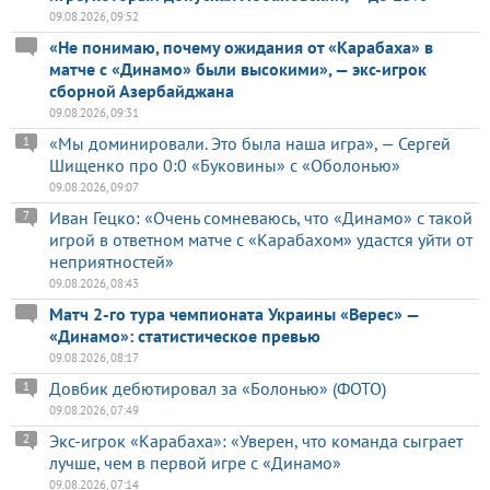
09.08.2026, 09:52
«Не понимаю, почему ожидания от «Карабаха» в
матче с «Динамо» были высокими», — экс-игрок
сборной Азербайджана
09.08.2026, 09:31
«Мы доминировали. Это была наша игра», — Сергей
1
Шищенко про 0:0 «Буковины» с «Оболонью»
09.08.2026, 09:07
Иван Гецко: «Очень сомневаюсь, что «Динамо» с такой
7
игрой в ответном матче с «Карабахом» удастся уйти от
неприятностей»
09.08.2026, 08:43
Матч 2-го тура чемпионата Украины «Верес» —
«Динамо»: статистическое превью
09.08.2026, 08:17
Довбик дебютировал за «Болонью» (ФОТО)
1
09.08.2026, 07:49
Экс-игрок «Карабаха»: «Уверен, что команда сыграет
2
лучше, чем в первой игре с «Динамо»
09.08.2026, 07:14