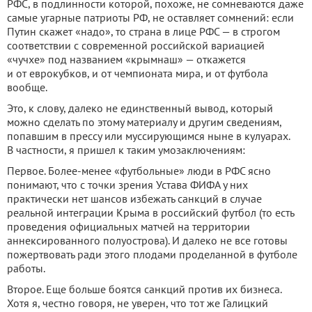
РФС, в подлинности которой, похоже, не сомневаются даже
самые угарные патриоты РФ, не оставляет сомнений: если
Путин скажет «надо», то страна в лице РФС — в строгом
соответствии с современной российской вариацией
«чучхе» под названием «крымнаш» — откажется
и от еврокубков, и от чемпионата мира, и от футбола
вообще.
Это, к слову, далеко не единственный вывод, который
можно сделать по этому материалу и другим сведениям,
попавшим в прессу или муссирующимся ныне в кулуарах.
В частности, я пришел к таким умозаключениям:
Первое. Более-менее «футбольные» люди в РФС ясно
понимают, что с точки зрения Устава ФИФА у них
практически нет шансов избежать санкций в случае
реальной интеграции Крыма в российский футбол (то есть
проведения официальных матчей на территории
аннексированного полуострова). И далеко не все готовы
пожертвовать ради этого плодами проделанной в футболе
работы.
Второе. Еще больше боятся санкций против их бизнеса.
Хотя я, честно говоря, не уверен, что тот же Галицкий