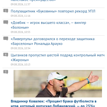
09.08.2026, 11:37
Полузащитник «Буковины» повторил рекорд УПЛ
1
09.08.2026, 11:16
«Довбик — игрок высшего класса», — вингер
«Болоньи»
09.08.2026, 10:55
«Ливерпуль» договорился о переходе защитника
«Барселоны» Рональда Араухо
09.08.2026, 10:34
Цыганков пропустил шестой подряд контрольный матч
6
«Жироны»
09.08.2026, 10:13
5
Владимир Ковалюк: «Процент брака футболиста в
игре, который допускал Лобановский, — до 25%»