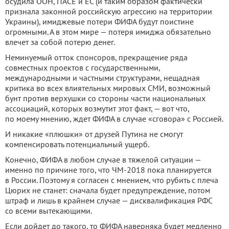
осудила ООН, ПАСЕ и ЕС (и таким образом фактически
признала законной российскую агрессию на территории
Украины), имиджевые потери ФИФА будут поистине
огромными. А в этом мире — потеря имиджа обязательно
влечет за собой потерю денег.
Неминуемый отток спонсоров, прекращение ряда
совместных проектов с государственными,
международными и частными структурами, нещадная
критика во всех влиятельных мировых СМИ, возможный
бунт против верхушки со стороны части национальных
ассоциаций, которых возмутит этот факт, — вот что,
по моему мнению, ждет ФИФА в случае «сговора» с Россией.
И никакие «плюшки» от друзей Путина не смогут
компенсировать потенциальный ущерб.
Конечно, ФИФА в любом случае в тяжелой ситуации —
именно по причине того, что ЧМ-2018 пока планируется
в России. Поэтому я согласен с мнением, что рубить с плеча
Цюрих не станет: сначала будет предупреждение, потом
штраф и лишь в крайнем случае — дисквалификация РФС
со всеми вытекающими.
Если дойдет до такого, то ФИФА наверняка будет медленно