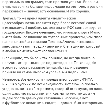
персонально пострадает, если проголосует «за». Впрочем,
у них наверняка больше информации на этот счет, и раз они
переживают — значит, есть основания. И это хорошо.
Третье. В то же время адепты «политической
целесообразности» являются куда более весомой силой
в исполкоме. И вообще, так или иначе, РФС контролируется
государством. Вполне очевидно, что министр спорта Мутко
имеет большее влияние на футбольные процессы, чем глава
национальной ассоциации Толстых. А члены исполкома
явно заискивают перед Якуниным и Степашиным, который
в любой момент может «позвонить ВВ».
В принципе, это было и так понятно, но всегда полезно
получить исчерпывающее подтверждение. Точки над «i»
в этом вопросе расставил Галицкий: «Если решение
принято на самом высоком уровне, мы подпишем»...
Четвертое. Возможности «порешать вопросы» с ФИФА
и УЕФА у русских, по всей видимости, нет. Можно сколько
угодно пыжиться «Газпромом», который всех купит, но лишь
один факт, что представители Крыма по многим другим
видам спорта давно уже «захапаны» Россией, а вот
в футболе все никак не выходит, — должен был насторожить