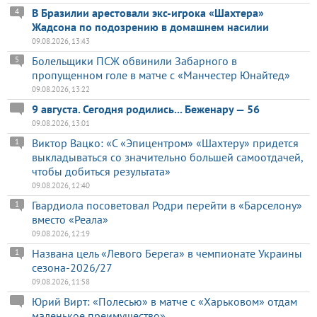
В Бразилии арестовали экс-игрока «Шахтера»
4
Жадсона по подозрению в домашнем насилии
09.08.2026, 13:43
Болельщики ПСЖ обвинили Забарного в
5
пропущенном голе в матче с «Манчестер Юнайтед»
09.08.2026, 13:22
9 августа. Сегодня родились... Беженару — 56
09.08.2026, 13:01
Виктор Вацко: «С «Эпицентром» «Шахтеру» придется
1
выкладываться со значительно большей самоотдачей,
чтобы добиться результата»
09.08.2026, 12:40
Гвардиола посоветовал Родри перейти в «Барселону»
1
вместо «Реала»
09.08.2026, 12:19
Названа цель «Левого Берега» в чемпионате Украины
1
сезона-2026/27
09.08.2026, 11:58
Юрий Вирт: «Полесью» в матче с «Харьковом» отдам
маленькое преимущество»