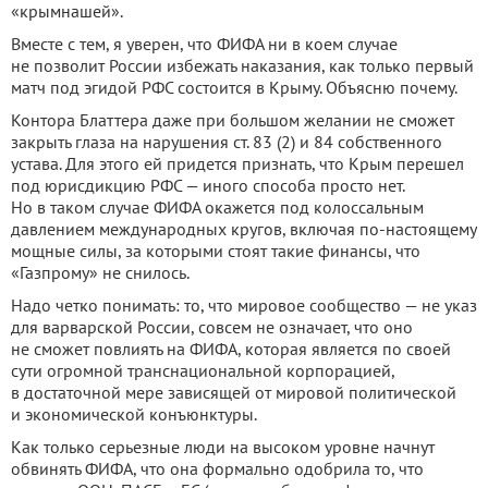
«крымнашей».
Вместе с тем, я уверен, что ФИФА ни в коем случае
не позволит России избежать наказания, как только первый
матч под эгидой РФС состоится в Крыму. Объясню почему.
Контора Блаттера даже при большом желании не сможет
закрыть глаза на нарушения ст. 83 (2) и 84 собственного
устава. Для этого ей придется признать, что Крым перешел
под юрисдикцию РФС — иного способа просто нет.
Но в таком случае ФИФА окажется под колоссальным
давлением международных кругов, включая по-настоящему
мощные силы, за которыми стоят такие финансы, что
«Газпрому» не снилось.
Надо четко понимать: то, что мировое сообщество — не указ
для варварской России, совсем не означает, что оно
не сможет повлиять на ФИФА, которая является по своей
сути огромной транснациональной корпорацией,
в достаточной мере зависящей от мировой политической
и экономической конъюнктуры.
Как только серьезные люди на высоком уровне начнут
обвинять ФИФА, что она формально одобрила то, что