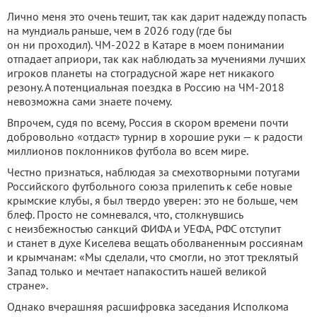
Лично меня это очень тешит, так как дарит надежду попасть
на мундиаль раньше, чем в 2026 году (где бы
он ни проходил). ЧМ-2022 в Катаре в моем понимании
отпадает априори, так как наблюдать за мучениями лучших
игроков планеты на стоградусной жаре нет никакого
резону. А потенциальная поездка в Россию на ЧМ-2018
невозможна сами знаете почему.
Впрочем, судя по всему, Россия в скором времени почти
добровольно «отдаст» турнир в хорошие руки — к радости
миллионов поклонников футбола во всем мире.
Честно признаться, наблюдая за смехотворными потугами
Российского футбольного союза прилепить к себе новые
крымские клубы, я был твердо уверен: это не больше, чем
блеф. Просто не сомневался, что, столкнувшись
с неизбежностью санкций ФИФА и УЕФА, РФС отступит
и станет в духе Киселева вещать оболваненным россиянам
и крымчанам: «Мы сделали, что смогли, но этот треклятый
Запад только и мечтает напакостить нашей великой
стране».
Однако вчерашняя расшифровка заседания Исполкома