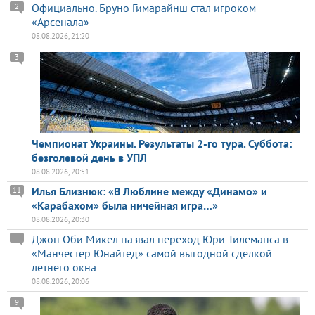
Официально. Бруно Гимарайнш стал игроком
2
«Арсенала»
08.08.2026, 21:20
3
Чемпионат Украины. Результаты 2-го тура. Суббота:
безголевой день в УПЛ
08.08.2026, 20:51
Илья Близнюк: «В Люблине между «Динамо» и
11
«Карабахом» была ничейная игра…»
08.08.2026, 20:30
Джон Оби Микел назвал переход Юри Тилеманса в
«Манчестер Юнайтед» самой выгодной сделкой
летнего окна
08.08.2026, 20:06
9