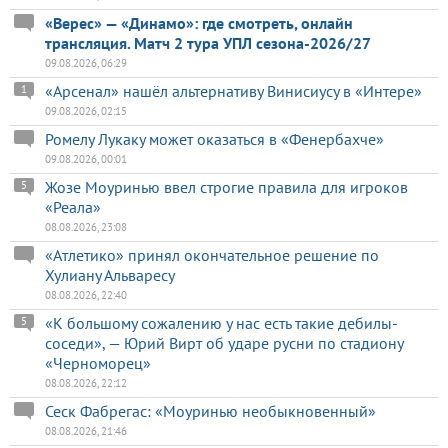
«Верес» — «Динамо»: где смотреть, онлайн
трансляция. Матч 2 тура УПЛ сезона-2026/27
09.08.2026, 06:29
«Арсенал» нашёл альтернативу Винисиусу в «Интере»
1
09.08.2026, 02:15
Ромелу Лукаку может оказаться в «Фенербахче»
09.08.2026, 00:01
Жозе Моуринью ввел строгие правила для игроков
5
«Реала»
08.08.2026, 23:08
«Атлетико» принял окончательное решение по
Хулиану Альваресу
08.08.2026, 22:40
«К большому сожалению у нас есть такие дебилы-
5
соседи», — Юрий Вирт об ударе русни по стадиону
«Черноморец»
08.08.2026, 22:12
Сеск Фабрегас: «Моуринью необыкновенный»
08.08.2026, 21:46