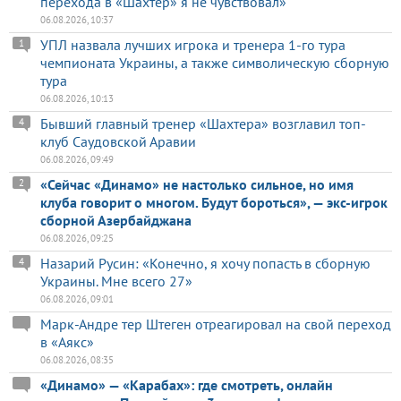
перехода в «Шахтер» я не чувствовал»
06.08.2026, 10:37
УПЛ назвала лучших игрока и тренера 1-го тура
1
чемпионата Украины, а также символическую сборную
тура
06.08.2026, 10:13
Бывший главный тренер «Шахтера» возглавил топ-
4
клуб Саудовской Аравии
06.08.2026, 09:49
«Сейчас «Динамо» не настолько сильное, но имя
2
клуба говорит о многом. Будут бороться», — экс-игрок
сборной Азербайджана
06.08.2026, 09:25
Назарий Русин: «Конечно, я хочу попасть в сборную
4
Украины. Мне всего 27»
06.08.2026, 09:01
Марк-Андре тер Штеген отреагировал на свой переход
в «Аякс»
06.08.2026, 08:35
«Динамо» — «Карабах»: где смотреть, онлайн