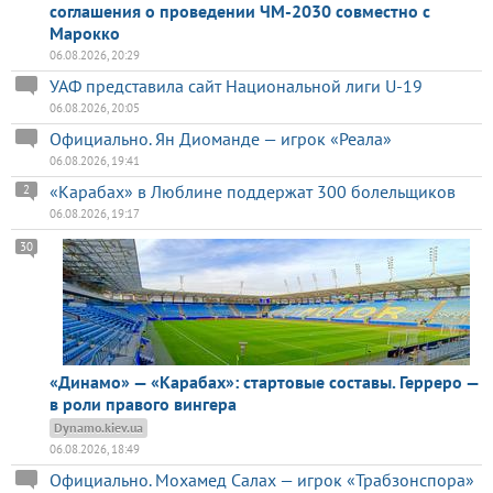
соглашения о проведении ЧМ-2030 совместно с
Марокко
06.08.2026, 20:29
УАФ представила сайт Национальной лиги U-19
06.08.2026, 20:05
Официально. Ян Диоманде — игрок «Реала»
06.08.2026, 19:41
«Карабах» в Люблине поддержат 300 болельщиков
2
06.08.2026, 19:17
30
«Динамо» — «Карабах»: стартовые составы. Герреро —
в роли правого вингера
Dynamo.kiev.ua
06.08.2026, 18:49
Официально. Мохамед Салах — игрок «Трабзонспора»