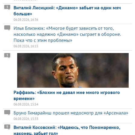
Виталий Лисицкий: «Динамо» забьет на один мяч
3
больше»
06.08.2026, 16:36
Илья Близнюк: «Многое будет зависеть от того,
насколько надежно «Динамо» сыграет в обороне.
Пока что с этим проблемы»
06.08.2026, 16:15
3
Раффаэль: «Блохин не давал мне много игрового
времени»
06.08.2026, 15:54
Бруно Гимарайнш прошел медосмотр для «Арсенала»
06.08.2026, 15:33
Виталий Косовский: «Надеюсь, что Пономаренко,
9
наконец, забьет гол»