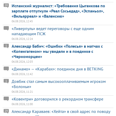
Испанский журналист: «Требования Цыганкова по
20
зарплате отпугнули «Реал Сосьедад», «Эспаньол»,
«Вильярреал» и «Валенсию»
06.08.2026, 12:45
«Ливерпуль» ведет переговоры с еще одним
нападающим ПСЖ
06.08.2026, 12:24
Александр Бабич: «Ошибки «Полесья» в матчах с
1
«Копенгагеном» мы увидели и в поединке с
«Черноморцем»
06.08.2026, 12:03
«Динамо» — «Карабах»: поединок дня в BETKING
06.08.2026, 11:42
Довбик стал самым высокооплачиваемым игроком
1
«Болоньи»
06.08.2026, 11:21
«Ковентри» договорился о рекордном трансфере
06.08.2026, 11:00
Александр Караваев: «Хейта» в свой адрес по поводу
29