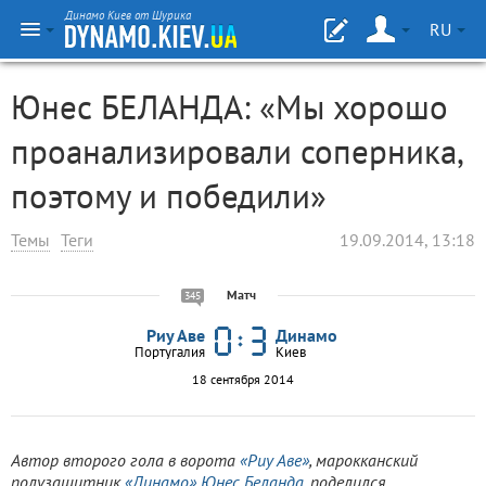
Динамо Киев от Шурика
RU
Юнес БЕЛАНДА: «Мы хорошо
проанализировали соперника,
поэтому и победили»
Темы
Теги
19.09.2014, 13:18
Матч
345
Риу Аве
Динамо
Португалия
Киев
18 сентября 2014
Автор второго гола в ворота
«Риу Аве»
, марокканский
полузащитник
«Динамо»
Юнес Беланда
, поделился