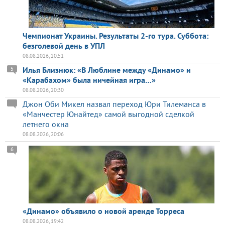
Чемпионат Украины. Результаты 2-го тура. Суббота:
безголевой день в УПЛ
08.08.2026, 20:51
Илья Близнюк: «В Люблине между «Динамо» и
5
«Карабахом» была ничейная игра…»
08.08.2026, 20:30
Джон Оби Микел назвал переход Юри Тилеманса в
«Манчестер Юнайтед» самой выгодной сделкой
летнего окна
08.08.2026, 20:06
6
«Динамо» объявило о новой аренде Торреса
08.08.2026, 19:42