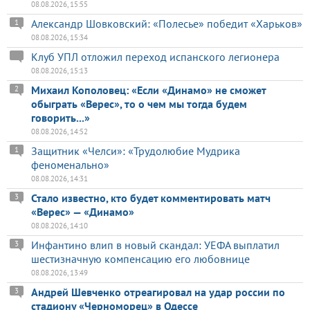
08.08.2026, 15:55
Александр Шовковский: «Полесье» победит «Харьков»
1
08.08.2026, 15:34
Клуб УПЛ отложил переход испанского легионера
08.08.2026, 15:13
Михаил Кополовец: «Если «Динамо» не сможет
2
обыграть «Верес», то о чем мы тогда будем
говорить...»
08.08.2026, 14:52
Защитник «Челси»: «Трудолюбие Мудрика
1
феноменально»
08.08.2026, 14:31
Стало известно, кто будет комментировать матч
3
«Верес» — «Динамо»
08.08.2026, 14:10
Инфантино влип в новый скандал: УЕФА выплатил
3
шестизначную компенсацию его любовнице
08.08.2026, 13:49
Андрей Шевченко отреагировал на удар россии по
3
стадиону «Черноморец» в Одессе