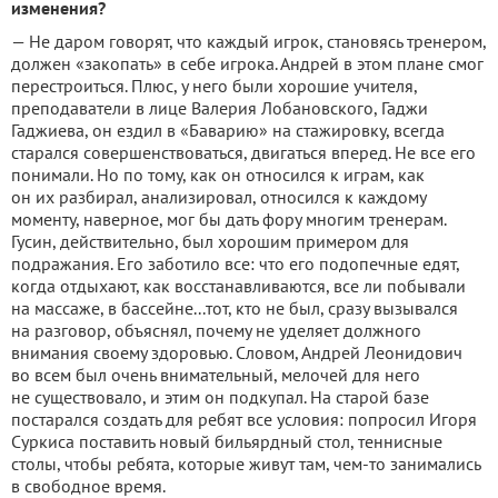
изменения?
— Не даром говорят, что каждый игрок, становясь тренером,
должен «закопать» в себе игрока. Андрей в этом плане смог
перестроиться. Плюс, у него были хорошие учителя,
преподаватели в лице Валерия Лобановского, Гаджи
Гаджиева, он ездил в «Баварию» на стажировку, всегда
старался совершенствоваться, двигаться вперед. Не все его
понимали. Но по тому, как он относился к играм, как
он их разбирал, анализировал, относился к каждому
моменту, наверное, мог бы дать фору многим тренерам.
Гусин, действительно, был хорошим примером для
подражания. Его заботило все: что его подопечные едят,
когда отдыхают, как восстанавливаются, все ли побывали
на массаже, в бассейне...тот, кто не был, сразу вызывался
на разговор, объяснял, почему не уделяет должного
внимания своему здоровью. Словом, Андрей Леонидович
во всем был очень внимательный, мелочей для него
не существовало, и этим он подкупал. На старой базе
постарался создать для ребят все условия: попросил Игоря
Суркиса поставить новый бильярдный стол, теннисные
столы, чтобы ребята, которые живут там, чем-то занимались
в свободное время.