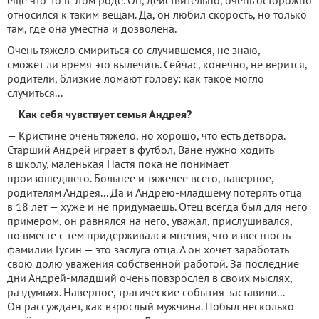
относился к таким вещам. Да, он любил скорость, но только
там, где она уместна и дозволена.
Очень тяжело смириться со случившемся, не знаю,
сможет ли время это вылечить. Сейчас, конечно, не верится,
родители, близкие ломают голову: как такое могло
случиться...
—
Как себя чувствует семья Андрея?
— Кристине очень тяжело, но хорошо, что есть детвора.
Старший Андрей играет в футбол, Ване нужно ходить
в школу, маленькая Настя пока не понимает
произошедшего. Больнее и тяжелее всего, наверное,
родителям Андрея... Да и Андрею-младшему потерять отца
в 18 лет — хуже и не придумаешь. Отец всегда был для него
примером, он равнялся на него, уважал, прислушивался,
но вместе с тем придерживался мнения, что известность
фамилии Гусин — это заслуга отца. А он хочет заработать
свою долю уважения собственной работой. За последние
дни Андрей-младший очень повзрослел в своих мыслях,
раздумьях. Наверное, трагические события заставили...
Он рассуждает, как взрослый мужчина. Побыл несколько