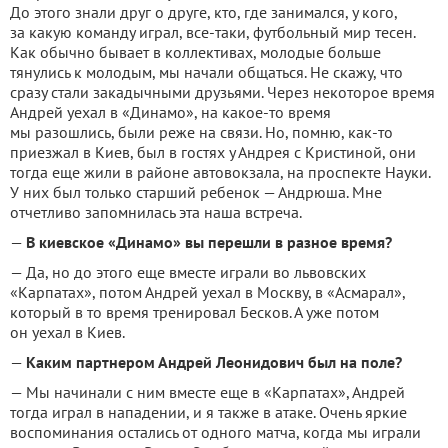
До этого знали друг о друге, кто, где занимался, у кого,
за какую команду играл, все-таки, футбольный мир тесен.
Как обычно бывает в коллективах, молодые больше
тянулись к молодым, мы начали общаться. Не скажу, что
сразу стали закадычными друзьями. Через некоторое время
Андрей уехал в «Динамо», на какое-то время
мы разошлись, были реже на связи. Но, помню, как-то
приезжал в Киев, был в гостях у Андрея с Кристиной, они
тогда еще жили в районе автовокзала, на проспекте Науки.
У них был только старший ребенок — Андрюша. Мне
отчетливо запомнилась эта наша встреча.
—
В киевское «Динамо» вы перешли в разное время?
— Да, но до этого еще вместе играли во львовских
«Карпатах», потом Андрей уехал в Москву, в «Асмарал»,
который в то время тренировал Бесков. А уже потом
он уехал в Киев.
—
Каким партнером Андрей Леонидович был на поле?
— Мы начинали с ним вместе еще в «Карпатах», Андрей
тогда играл в нападении, и я также в атаке. Очень яркие
воспоминания остались от одного матча, когда мы играли