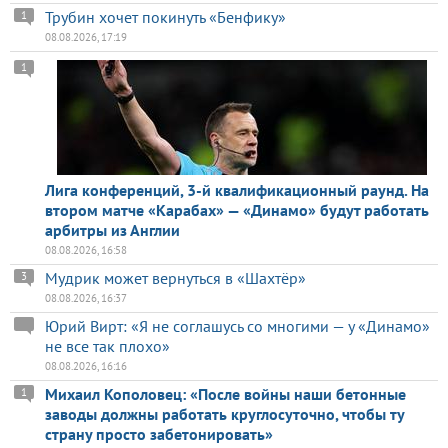
Трубин хочет покинуть «Бенфику»
1
08.08.2026, 17:19
1
Лига конференций, 3-й квалификационный раунд. На
втором матче «Карабах» — «Динамо» будут работать
арбитры из Англии
08.08.2026, 16:58
Мудрик может вернуться в «Шахтёр»
3
08.08.2026, 16:37
Юрий Вирт: «Я не соглашусь со многими — у «Динамо»
не все так плохо»
08.08.2026, 16:16
Михаил Кополовец: «После войны наши бетонные
1
заводы должны работать круглосуточно, чтобы ту
страну просто забетонировать»