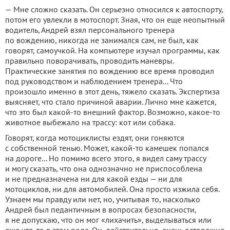
— Мне сложно сказать. Он серьезно относился к автоспорту,
потом его увлекли в мотоспорт. Зная, что он еще неопытный
водитель, Андрей взял персонального тренера
по вождению, никогда не занимался сам, не был, как
говорят, самоучкой. На компьютере изучал программы, как
правильно поворачивать, проводить маневры.
Практические занятия по вождению все время проводил
под руководством и наблюдением тренера... Что
произошло именно в этот день, тяжело сказать. Экспертиза
выясняет, что стало причиной аварии. Лично мне кажется,
что это был какой-то внешний фактор. Возможно, какое-то
животное выбежало на трассу: кот или собака.
Говорят, когда мотоциклисты ездят, они гоняются
с собственной тенью. Может, какой-то камешек попался
на дороге... Но помимо всего этого, я видел саму трассу
и могу сказать, что она однозначно не приспособлена
и не предназначена ни для какой езды — ни для
мотоциклов, ни для автомобилей. Она просто изжила себя.
Узнаем мы правду или нет, но, учитывая то, насколько
Андрей был педантичным в вопросах безопасности,
я не допускаю, что он мог «лихачить», выделываться или
еще что-то в этом роде. Он, действительно, очень осторожно