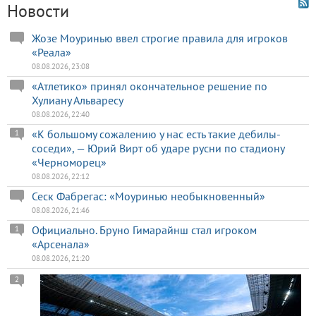
Новости
Жозе Моуринью ввел строгие правила для игроков
«Реала»
08.08.2026, 23:08
«Атлетико» принял окончательное решение по
Хулиану Альваресу
08.08.2026, 22:40
«К большому сожалению у нас есть такие дебилы-
1
соседи», — Юрий Вирт об ударе русни по стадиону
«Черноморец»
08.08.2026, 22:12
Сеск Фабрегас: «Моуринью необыкновенный»
08.08.2026, 21:46
Официально. Бруно Гимарайнш стал игроком
1
«Арсенала»
08.08.2026, 21:20
2