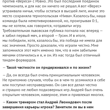
против «Вереса» с Ровно. Это был последний поединок
чемпионата, и для нас он ничего не решал. А вот «Верес»
устраивала ничья, чтобы остаться в высшей лиге, иначе это
место сохраняла тернопольская «Нива». Казалось бы, наша
команда была немотивированной, но, проигрывая 0:1,
мы не хотели, как говорится, «отдавать» игру.
Требовательная львовская публика погнала нас вперед —
я забил первый мяч, а второй — Гусин. И в итоге,
мы победили, хотя, казалось бы, эта победа не имела для
нас значения. Просто доказали, что играли честно. Мне
запомнился этот матч именно тем, что в нем забитыми
мячами отличились и я, и он. Из нас тогда был отличный
тандем форвардов.
—
Такой честности он придерживался и по жизни?
— Да, он всегда был очень принципиальным человеком.
Не припомню случаев, чтобы он в чем-то усомнился в себе
или поступил несправедливо. Он сам все делал честно
и страшно не любил подковерных игр. Андрей был очень
открытым человеком, наверное, этим и привлекал многих.
—
Каким тренером стал Андрей Леонидович после
завершения карьеры игрока? Заметили ли вы в нем