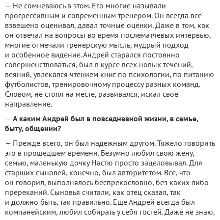
— Не сомневаюсь в этом. Его многие называли
прогрессивным и современным тренером. Он всегда все
взвешено оценивал, давал точные оценки. Даже в том, как
он отвечал на вопросы во время послематчевых интервью,
многие отмечали тренерскую мысль, мудрый подход
и особенное видение. Андрей старался постоянно
совершенствоваться, был в курсе всех новых течений,
веяний, увлекался чтением книг по психологии, по питанию
футболистов, тренировочному процессу разных команд.
Словом, не стоял на месте, развивался, искал свое
направление.
—
А каким Андрей был в повседневной жизни, в семье,
быту, общении?
— Прежде всего, он был надежным другом. Тяжело говорить
это в прошедшем времени. Безумно любил свою жену,
семью, маленькую дочку Настю просто зацеловывал. Для
старших сыновей, конечно, был авторитетом. Все, что
он говорил, выполнялось беспрекословно, без каких-либо
пререканий. Сыновья считали, как отец сказал, так
и должно быть, так правильно. Еще Андрей всегда был
компанейским, любил собирать у себя гостей. Даже не знаю,