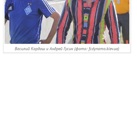
Василий Кардаш и Андрей Гусин (фото: fcdynamo.kiev.ua)