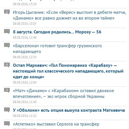
08.08.2026, 13:28
Игорь Цыганик: «Если «Верес» выстоит в дебюте матча,
1
«Динамо» все равно дожмет их во втором тайме»
08.08.2026, 13:07
8 августа. Сегодня родились... Морозу — 56
08.08.2026, 12:46
«Барселона» готовит трансфер грузинского
нападающего
08.08.2026, 12:25
Остап Маркевич: «Гол Пономаренко «Карабаху» —
4
настоящий гол классического нападающего, который
идет до конца»
08.08.2026, 12:04
«Матч «Динамо» с «Карабахом» оставил двоякое
3
впечатление», — экс-игрок сборной Украины
08.08.2026, 11:43
У «Оболони» есть опция выкупа контракта Маткевича
08.08.2026, 11:22
«Атлетико» выставил Серлота на трансфер