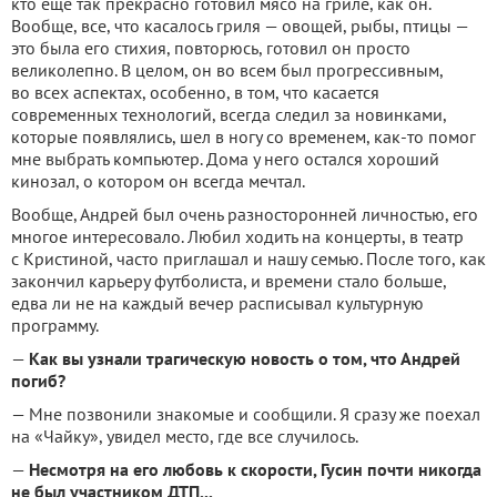
кто еще так прекрасно готовил мясо на гриле, как он.
Вообще, все, что касалось гриля — овощей, рыбы, птицы —
это была его стихия, повторюсь, готовил он просто
великолепно. В целом, он во всем был прогрессивным,
во всех аспектах, особенно, в том, что касается
современных технологий, всегда следил за новинками,
которые появлялись, шел в ногу со временем, как-то помог
мне выбрать компьютер. Дома у него остался хороший
кинозал, о котором он всегда мечтал.
Вообще, Андрей был очень разносторонней личностью, его
многое интересовало. Любил ходить на концерты, в театр
с Кристиной, часто приглашал и нашу семью. После того, как
закончил карьеру футболиста, и времени стало больше,
едва ли не на каждый вечер расписывал культурную
программу.
—
Как вы узнали трагическую новость о том, что Андрей
погиб?
— Мне позвонили знакомые и сообщили. Я сразу же поехал
на «Чайку», увидел место, где все случилось.
—
Несмотря на его любовь к скорости, Гусин почти никогда
не был участником ДТП...