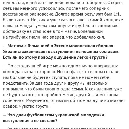
непростая, в ней латыши действовали от обороны. Открыв
счет, мы немного успокоились, после чего соперник
восстановил равновесие. Долгое время результат был 1:1,
было тяжело. Но, как я уже сказал выше, в самой концовке
наша команда сумела «вытянуть» игру. Тепло вспоминаю
обстановку на стадионе в том матче. Болельщики
на трибунах гнали нас вперед, что добавляло сил.
— Матчем с Германией в Эссене молодежная сборная
Украины заканчивает выступления нынешним составом.
Есть ли по этому поводу ощущение легкой грусти?
— По сегодняшней игре можно однозначно утверждать:
команда сыграла хорошо. Но тот факт, что в этом составе
мы больше не будем выступать, пока не можем себе
представить. За два года друг к другу мы настолько
привыкли, что были словно одна семья. К сожалению, уже
не будет такого, что пройдет месяц-другой — и мы снова
соберемся. Разумеется, от мысли об этом на душе возникает
осадок, чувство грусти.
— Что дали футболистам украинской молодежки
выступления в ее составе?