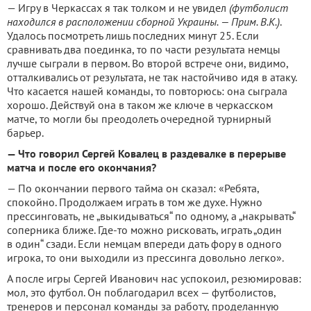
— Игру в Черкассах я так толком и не увидел
(футболист
находился в расположении сборной Украины. — Прим. В.К.)
.
Удалось посмотреть лишь последних минут 25. Если
сравнивать два поединка, то по части результата немцы
лучше сыграли в первом. Во второй встрече они, видимо,
отталкивались от результата, не так настойчиво идя в атаку.
Что касается нашей команды, то повторюсь: она сыграла
хорошо. Действуй она в таком же ключе в черкасском
матче, то могли бы преодолеть очередной турнирный
барьер.
— Что говорил Сергей Ковалец в раздевалке в перерыве
матча и после его окончания?
— По окончании первого тайма он сказал: «Ребята,
спокойно. Продолжаем играть в том же духе. Нужно
прессинговать, не „выкидываться“ по одному, а „накрывать“
соперника ближе. Где-то можно рисковать, играть „один
в один“ сзади. Если немцам впереди дать фору в одного
игрока, то они выходили из прессинга довольно легко».
А после игры Сергей Иванович нас успокоил, резюмировав:
мол, это футбол. Он поблагодарил всех — футболистов,
тренеров и персонал команды за работу, проделанную