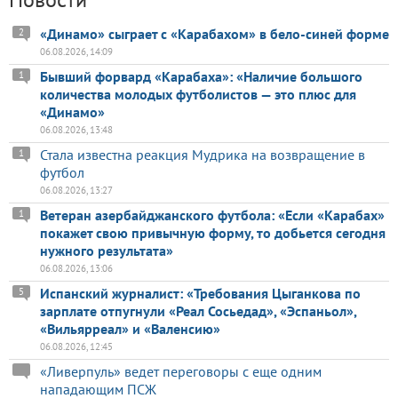
«Динамо» сыграет с «Карабахом» в бело-синей форме
2
06.08.2026, 14:09
Бывший форвард «Карабаха»: «Наличие большого
1
количества молодых футболистов — это плюс для
«Динамо»
06.08.2026, 13:48
Стала известна реакция Мудрика на возвращение в
1
футбол
06.08.2026, 13:27
Ветеран азербайджанского футбола: «Если «Карабах»
1
покажет свою привычную форму, то добьется сегодня
нужного результата»
06.08.2026, 13:06
Испанский журналист: «Требования Цыганкова по
5
зарплате отпугнули «Реал Сосьедад», «Эспаньол»,
«Вильярреал» и «Валенсию»
06.08.2026, 12:45
«Ливерпуль» ведет переговоры с еще одним
нападающим ПСЖ