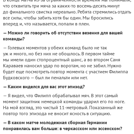
что отквитать три мяча за каких-то восемь-десять минут
до финального свистка нереально. Ребята стремились отдать
все силы, чтобы забить хотя бы один. Мы бросились
вперед и, что называется, попали в плен.
— Можно ли говорить об отсутствии везения для вашей
команды?
— Голевых моментов у обеих команд было не так
уж и много, но без них не обошлось. В первом тайме
мы имели один стопроцентный шанс, а во втором Саня
Караваев наносил удар по воротам, но не забил. Нужно
будет еще посмотреть повтор момента с участием Филиппа
Будковского — был ли пенальти или нет.
— Каким виделся для вас этот эпизод?
— Я видел, что Филипп обрабатывал мяч. В этот самый
момент защитник немецкой команды ударил его по ноге.
На мой взгляд, это чистый 11-метровый. Показанный же
повтор того эпизода не вносит ясность в ситуацию.
— В каком матче молодежная сборная Германии
понравилась вам больше: в черкасском или эссенском?