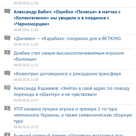
06.08.2026, 12:24
Александр Бабич: «Ошибки «Полесья» в матчах с
«Копенгагеном» мы увидели и в поединке с
«Черноморцем»
06.08.2026, 12:03
«Динамо» — «Карабах»: поединок дня в BETKING
06.08.2026, 11:42
Довбик стал самым высокооплачиваемым игроком
1
«Болоньи»
06.08.2026, 11:21
«Ковентри» договорился о рекордном трансфере
06.08.2026, 11:00
Александр Караваев: «Хейта» в свой адрес по поводу
20
перехода в «Шахтер» я не чувствовал»
06.08.2026, 10:37
УПЛ назвала лучших игрока и тренера 1-го тура
1
чемпионата Украины, а также символическую сборную
тура
06.08.2026, 10:13
Бывший главный тренер «Шахтера» возглавил топ-
4