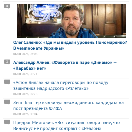
8
Олег Саленко: «Где мы видели уровень Пономаренко?
В чемпионате Украины»
06.08.2026, 07:06
Александр Алиев: «Фаворита в паре «Динамо» —
2
«Карабах» нет»
06.08.2026, 06:21
«Астон Вилла» начала переговоры по поводу
защитника мадридского «Атлетико»
06.08.2026, 02:28
Зепп Блаттер выдвинул неожиданного кандидата на
пост президента ФИФА
06.08.2026, 00:04
Предраг Миятович: «Вся ситуация говорит мне, что
Винисиус не продлит контракт с «Реалом»