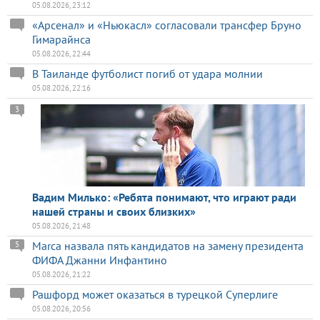
05.08.2026, 23:12
«Арсенал» и «Ньюкасл» согласовали трансфер Бруно
Гимарайнса
05.08.2026, 22:44
В Таиланде футболист погиб от удара молнии
05.08.2026, 22:16
3
Вадим Милько: «Ребята понимают, что играют ради
нашей страны и своих близких»
05.08.2026, 21:48
Marca назвала пять кандидатов на замену президента
5
ФИФА Джанни Инфантино
05.08.2026, 21:22
Рашфорд может оказаться в турецкой Суперлиге
05.08.2026, 20:56