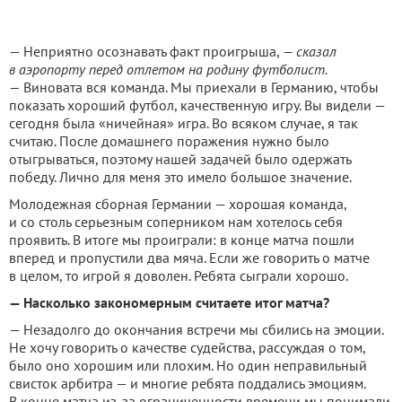
— Неприятно осознавать факт проигрыша,
— сказал
в аэропорту перед отлетом на родину футболист.
—
Виновата вся команда. Мы приехали в Германию, чтобы
показать хороший футбол, качественную игру. Вы видели —
сегодня была «ничейная» игра. Во всяком случае, я так
считаю. После домашнего поражения нужно было
отыгрываться, поэтому нашей задачей было одержать
победу. Лично для меня это имело большое значение.
Молодежная сборная Германии — хорошая команда,
и со столь серьезным соперником нам хотелось себя
проявить. В итоге мы проиграли: в конце матча пошли
вперед и пропустили два мяча. Если же говорить о матче
в целом, то игрой я доволен. Ребята сыграли хорошо.
— Насколько закономерным считаете итог матча?
— Незадолго до окончания встречи мы сбились на эмоции.
Не хочу говорить о качестве судейства, рассуждая о том,
было оно хорошим или плохим. Но один неправильный
свисток арбитра — и многие ребята поддались эмоциям.
В конце матча из-за ограниченности времени мы понимали,