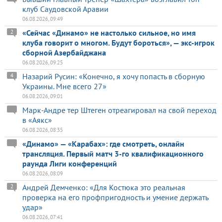
клуб Саудовской Аравии
06.08.2026, 09:49
«Сейчас «Динамо» не настолько сильное, но имя
2
клуба говорит о многом. Будут бороться», — экс-игрок
сборной Азербайджана
06.08.2026, 09:25
Назарий Русин: «Конечно, я хочу попасть в сборную
4
Украины. Мне всего 27»
06.08.2026, 09:01
Марк-Андре тер Штеген отреагировал на свой переход
в «Аякс»
06.08.2026, 08:35
«Динамо» — «Карабах»: где смотреть, онлайн
трансляция. Первый матч 3-го квалификационного
раунда Лиги конференций
06.08.2026, 08:09
Андрей Демченко: «Для Костюка это реальная
2
проверка на его профпригодность и умение держать
удар»
06.08.2026, 07:41