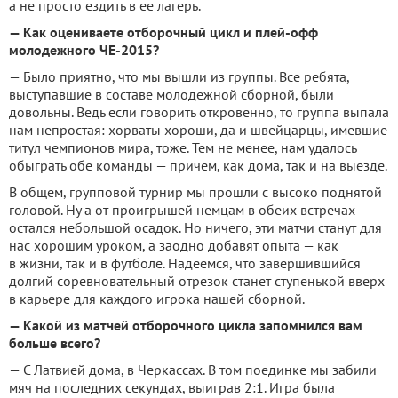
а не просто ездить в ее лагерь.
— Как оцениваете отборочный цикл и плей-офф
молодежного ЧЕ-2015?
— Было приятно, что мы вышли из группы. Все ребята,
выступавшие в составе молодежной сборной, были
довольны. Ведь если говорить откровенно, то группа выпала
нам непростая: хорваты хороши, да и швейцарцы, имевшие
титул чемпионов мира, тоже. Тем не менее, нам удалось
обыграть обе команды — причем, как дома, так и на выезде.
В общем, групповой турнир мы прошли с высоко поднятой
головой. Ну а от проигрышей немцам в обеих встречах
остался небольшой осадок. Но ничего, эти матчи станут для
нас хорошим уроком, а заодно добавят опыта — как
в жизни, так и в футболе. Надеемся, что завершившийся
долгий соревновательный отрезок станет ступенькой вверх
в карьере для каждого игрока нашей сборной.
— Какой из матчей отборочного цикла запомнился вам
больше всего?
— С Латвией дома, в Черкассах. В том поединке мы забили
мяч на последних секундах, выиграв 2:1. Игра была