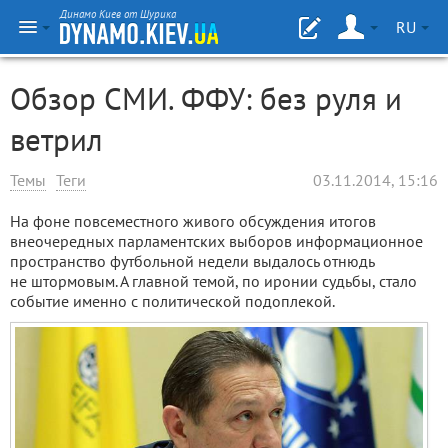
Динамо Киев от Шурика
RU
Обзор СМИ. ФФУ: без руля и
ветрил
Темы
Теги
03.11.2014, 15:16
На фоне повсеместного живого обсуждения итогов
внеочередных парламентских выборов информационное
пространство футбольной недели выдалось отнюдь
не штормовым. А главной темой, по иронии судьбы, стало
событие именно с политической подоплекой.