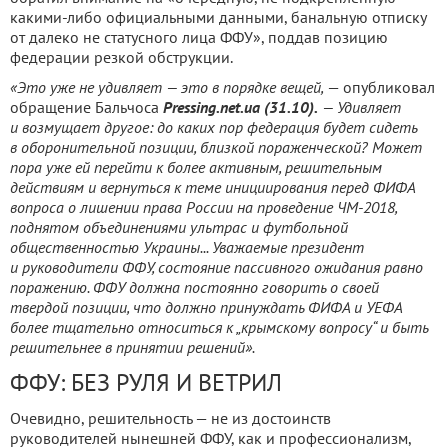
какими-либо официальными данными, банальную отписку
от далеко не статусного лица ФФУ», поддав позицию
федерации резкой обструкции.
«Это уже не удивляет — это в порядке вещей,
— опубликовал
обращение Бальчоса
Pressing.net.ua (31.10).
— Удивляет
и возмущает другое: до каких пор федерация будет сидеть
в оборонительной позиции, близкой пораженческой? Может
пора уже ей перейти к более активным, решительным
действиям и вернуться к теме инициирования перед ФИФА
вопроса о лишении права России на проведение ЧМ-2018,
поднятом объединениями ультрас и футбольной
общественностью Украины... Уважаемые президент
и руководители ФФУ, состояние пассивного ожидания равно
поражению. ФФУ должна постоянно говорить о своей
твердой позиции, что должно принуждать ФИФА и УЕФА
более тщательно относиться к „крымскому вопросу“ и быть
решительнее в принятии решений».
ФФУ: БЕЗ РУЛЯ И ВЕТРИЛ
Очевидно, решительность — не из достоинств
руководителей нынешней ФФУ, как и профессионализм,