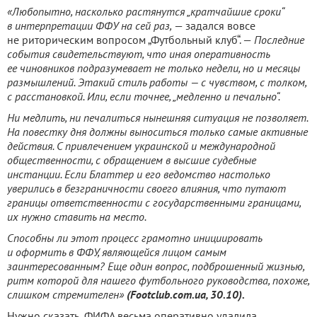
«Любопытно, насколько растянутся „кратчайшие сроки“
в интерпретации ФФУ на сей раз,
— задался вовсе
не риторическим вопросом „Футбольный клуб“. —
Последние
события свидетельствуют, что иная оперативность
ее чиновников подразумевает не только недели, но и месяцы
размышлений. Этакий стиль работы — с чувством, с толком,
с расстановкой. Или, если точнее, „медленно и печально“.
Ни медлить, ни печалиться нынешняя ситуация не позволяет.
На повестку дня должны выноситься только самые активные
действия. С привлечением украинской и международной
общественности, с обращением в высшие судебные
инстанции. Если Блаттер и его ведомство настолько
уверились в безграничности своего влияния, что путают
границы ответственности с государственными границами,
их нужно ставить на место.
Способны ли этот процесс грамотно инициировать
и оформить в ФФУ, являющейся лицом самым
заинтересованным? Еще один вопрос, подброшенный жизнью,
ритм которой для нашего футбольного руководства, похоже,
слишком стремителен»
(Footclub.com.ua, 30.10).
Нужно сказать, ФИФА весьма оперативно удалила