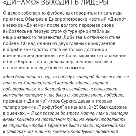
«ДИНАМО» ВЫХОДИТ В ЛИДЕРЫ
О делах собственно футбольных говорить и писать куда
приятнее. Обыграв в Днепропетровске местный «Днепр»,
киевское «Динамо» после долгого перерыва снова
выбралось на первую строчку турнирной таблицы
национального первенства. Добытая в отличном стиле
победа 3:0 над одним из двух главных конкурентов
в борьбе за «золото» стала не только достойной
компенсацией динамовским болельщикам за поражение
в Лиге Европы, но и сделала перспективы киевлян
на чемпионство еще более весомыми.
«Это была одна из игр, за победу в которой дают все те же
три очка. Считаю, нашей команде удалось хорошо
подготовиться, мы достойно выглядели, использовали
моменты, которые у нас были и, как результат, победили,
—
президент „Динамо“ Игорь Суркис, давая интервью
телепрограмме „Профутбол“ на канале „2+2“, был сдержан
в оценках. —
Я как говорил до этого матча, так и повторю
вновь: команда на правильном пути, но нужно продолжать
ее строить, чтобы в Европе не было таких поражений, как
в Ольборге. Так что мы, конечно, порадуемся победе над