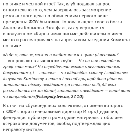
по этике и честной игре? Так, клуб подавал запрос
относительно того, чем завершилось рассмотрение
резонансного дела по обвинениям первого вице-
президента ФФУ Анатолия Попова в адрес своего босса
Анатолия Конькова. Этот факт, как утверждается
в полученном «Карпатами» письме, действительно имел
место и рассматривался на апрельском заседании Комитета
по этике.
«А де ж, власне, можна ознайомитися з цими рішеннями?
— вопрошают в львовском клубе. —
Чи на них накладено
гриф «таємно»? Чи передбачено якимись регламентними
документами, і — головне — чи відповідає смислу і завданням
існування Комітету з етики і чесної гри, щоб його рішення
залишались нікому невідомими, а стосовно осіб, дії яких
розглядались на засіданні, залишалось невідомим — винні вони
чи виправдані?«
(Fckarpaty.lviv.ua, 27.10).
В ответ на «буквоедство» коллектива, от имени которого
с ФФУ спорит генеральный директор Игорь Дедышин,
федерация публикует громоздкие материалы с обилием
ксерокопий документов, якобы, подтверждающих
неправоту «истца».