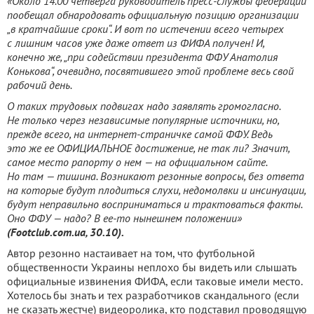
«Около 14.00 четверга руководитель пресс-службы федерации
пообещал обнародовать официальную позицию организации
„в кратчайшие сроки“. И вот по истечении всего четырех
с лишним часов уже даже ответ из ФИФА получен! И,
конечно же, „при содействии президента ФФУ Анатолия
Конькова“, очевидно, посвятившего этой проблеме весь свой
рабочий день.
О таких трудовых подвигах надо заявлять громогласно.
Не только через независимые популярные источники, но,
прежде всего, на интернет-страничке самой ФФУ. Ведь
это же ее ОФИЦИАЛЬНОЕ достижение, не так ли? Значит,
самое место рапорту о нем — на официальном сайте.
Но там — тишина. Возникают резонные вопросы, без ответа
на которые будут плодиться слухи, недомолвки и инсинуации,
будут неправильно восприниматься и трактоваться факты.
Оно ФФУ — надо? В ее-то нынешнем положении»
(Footclub.com.ua, 30.10).
Автор резонно настаивает на том, что футбольной
общественности Украины неплохо бы видеть или слышать
официальные извинения ФИФА, если таковые имели место.
Хотелось бы знать и тех разработчиков скандального (если
не сказать жестче) видеоролика, кто подставил проводящую