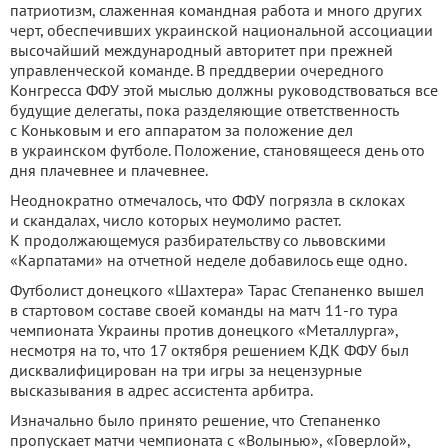
патриотизм, слаженная командная работа и много других
черт, обеспечивших украинской национальной ассоциации
высочайший международный авторитет при прежней
управленческой команде. В преддверии очередного
Конгресса ФФУ этой мыслью должны руководствоваться все
будущие делегаты, пока разделяющие ответственность
с Коньковым и его аппаратом за положение дел
в украинском футболе. Положение, становящееся день ото
дня плачевнее и плачевнее.
Неоднократно отмечалось, что ФФУ погрязла в склоках
и скандалах, число которых неумолимо растет.
К продолжающемуся разбирательству со львовскими
«Карпатами» на отчетной неделе добавилось еще одно.
Футболист донецкого «Шахтера» Тарас Степаненко вышел
в стартовом составе своей команды на матч 11-го тура
чемпионата Украины против донецкого «Металлурга»,
несмотря на то, что 17 октября решением КДК ФФУ был
дисквалифицирован на три игры за нецензурные
высказывания в адрес ассистента арбитра.
Изначально было принято решение, что Степаненко
пропускает матчи чемпионата с «Волынью», «Говерлой»,