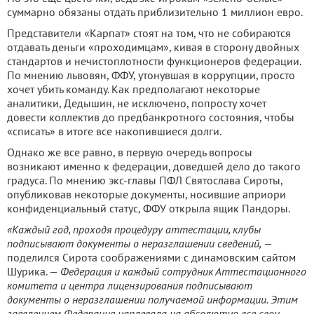
суммарно обязаны отдать приблизительно 1 миллион евро.
Представители «Карпат» стоят на том, что не собираются
отдавать деньги «проходимцам», кивая в сторону двойных
стандартов и нечистоплотности функционеров федерации.
По мнению львовян, ФФУ, утонувшая в коррупции, просто
хочет убить команду. Как предполагают некоторые
аналитики, Дедышин, не исключено, попросту хочет
довести коллектив до предбанкротного состояния, чтобы
«списать» в итоге все накопившиеся долги.
Однако же все равно, в первую очередь вопросы
возникают именно к федерации, доведшей дело до такого
градуса. По мнению экс-главы ПФЛ Святослава Сироты,
опубликовав некоторые документы, носившие априори
конфиденциальный статус, ФФУ открыла ящик Пандоры.
«Каждый год, проходя процедуру аттестации, клубы
подписывают документы о неразглашении сведений,
—
поделился Сирота соображениями с динамовским сайтом
Шурика. —
Федерация и каждый сотрудник Аттестационного
комитета и центра лицензирования подписывают
документы о неразглашении получаемой информации. Этим
заявлением Федерация наплевала на абсолютно все свои