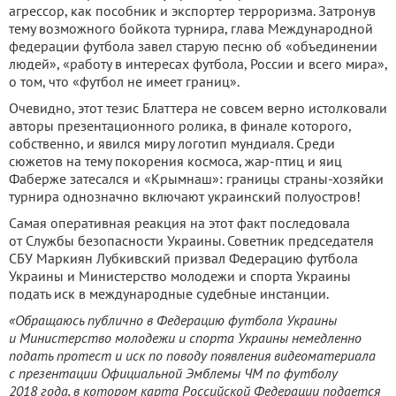
агрессор, как пособник и экспортер терроризма. Затронув
тему возможного бойкота турнира, глава Международной
федерации футбола завел старую песню об «объединении
людей», «работу в интересах футбола, России и всего мира»,
о том, что «футбол не имеет границ».
Очевидно, этот тезис Блаттера не совсем верно истолковали
авторы презентационного ролика, в финале которого,
собственно, и явился миру логотип мундиаля. Среди
сюжетов на тему покорения космоса, жар-птиц и яиц
Фаберже затесался и «Крымнаш»: границы страны-хозяйки
турнира однозначно включают украинский полуостров!
Самая оперативная реакция на этот факт последовала
от Службы безопасности Украины. Советник председателя
СБУ Маркиян Лубкивский призвал Федерацию футбола
Украины и Министерство молодежи и спорта Украины
подать иск в международные судебные инстанции.
«Обращаюсь публично в Федерацию футбола Украины
и Министерство молодежи и спорта Украины немедленно
подать протест и иск по поводу появления видеоматериала
с презентации Официальной Эмблемы ЧМ по футболу
2018 года, в котором карта Российской Федерации подается