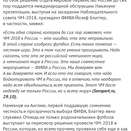
по себе решение отдать мировое первенство России до сих
пор поддается международной обструкции. Накануне
презентации, выступая на заседании Наблюдательного
совета ЧМ-2018, президент ФИФА Йозеф Блаттер,
в частности, заявил:
«Есть одна страна, которая до сих пор заявляет, что
ЧМ-2018 в России — это ошибка, что это неправильно.
В этой стране изобрели футбол. Есть такое понятие —
честная игра. Это в том числе умение проигрывать. Надо
сказать, что это не российский чемпионат мира,
а чемпионат мира в России. Это наше совместное
мероприятие — ФИФА и России. Мы доверяем вам.
А вы доверяете нам. И если кто-то говорит, что надо
бойкотировать ЧМ в России, то я отвечаю, что наоборот
надо всем объединиться, всем приехать. Этот ЧМ даст
надежду не только России, но и всему миру»
(Sovsport.ru,
29.10).
Намекнув на Англию, первой поддавшую сомнению
честность и прозрачность выбора ФИФА, Блаттер явно
слукавил. Отнюдь не только родоначальники футбола
выступают за пересмотр решения провести ЧМ-2018 в
России, которая, ко всему прочему, проявила себя еще и как