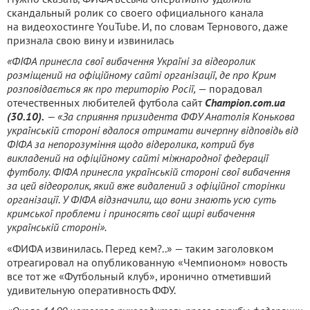
скандальный ролик со своего официального канала
на видеохостинге YouTube. И, по словам Тернового, даже
признала свою вину и извинилась
«ФІФА принесла свої вибачення Україні за відеоролик
розміщений на офіційному сайті організації, де про Крим
розповідається як про територію Росії,
— порадовал
отечественных любителей футбола сайт
Champion.com.ua
(30.10).
— «За сприяння призидента ФФУ Анатолія Конькова
українській стороні вдалося отримати вичерпну відповідь від
ФІФА за непорозуміння щодо відеролика, котрий був
викладений на офіційному сайті міжнародної федерації
футболу. ФІФА принесла українській стороні свої вибачення
за цей відеоролик, який вже видалений з офіційної сторінки
організації. У ФІФА відзначили, що вони знають усю суть
кримської проблеми і приносять свої щирі вибачення
українській стороні».
«ФИФА извинилась. Перед кем?..» — таким заголовком
отреагировал на опубликованную «Чемпионом» новость
все тот же «Футбольный клуб», иронично отметивший
удивительную оперативность ФФУ.