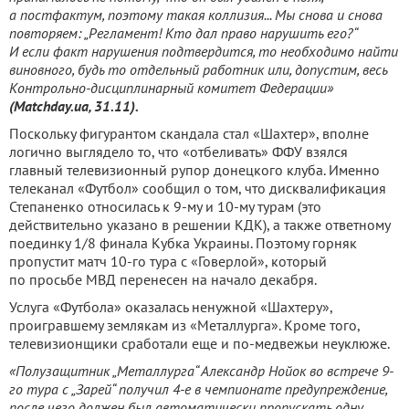
а постфактум, поэтому такая коллизия... Мы снова и снова
повторяем: „Регламент! Кто дал право нарушить его?“
И если факт нарушения подтвердится, то необходимо найти
виновного, будь то отдельный работник или, допустим, весь
Контрольно-дисциплинарный комитет Федерации»
(Matchday.ua, 31.11).
Поскольку фигурантом скандала стал «Шахтер», вполне
логично выглядело то, что «отбеливать» ФФУ взялся
главный телевизионный рупор донецкого клуба. Именно
телеканал «Футбол» сообщил о том, что дисквалификация
Степаненко относилась к 9-му и 10-му турам (это
действительно указано в решении КДК), а также ответному
поединку 1/8 финала Кубка Украины. Поэтому горняк
пропустит матч 10-го тура с «Говерлой», который
по просьбе МВД перенесен на начало декабря.
Услуга «Футбола» оказалась ненужной «Шахтеру»,
проигравшему землякам из «Металлурга». Кроме того,
телевизионщики сработали еще и по-медвежьи неуклюже.
«Полузащитник „Металлурга“ Александр Нойок во встрече 9-
го тура с „Зарей“ получил 4-е в чемпионате предупреждение,
после чего должен был автоматически пропускать одну