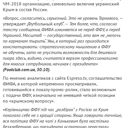
ЧМ-2018 организацию, самовольно включив украинский
Крым в состав России.
«Вопрос, согласитесь, серьезный. Это не уровень Тернового,
—
утверждает „Футбольный клуб“. —
Тем более, что, согласно
тексту сообщения, ФИФА извиняется не перед ФФУ, а перед
Украиной. Масштаб — государственный, это вам не „мелочь
по карманам тырить“. Увы, в который раз приходится
констатировать: стратегическому мышлению в ФФУ
не обучены, зато не упустить возможность для дешевого
пиара здесь, видимо, считается верхом профессионализма
для многих сотрудников, начиная с президента»
(Footclub.com.ua, 30.10).
По мнению аналитиков с сайта Espreso.tv, соглашательство
ФИФА, в которой непременно просматривали,
готовившийся к показу промо-ролик, стало возможным
с подачи ФФУ, изначально не имевшей четкой позиции
по «крымскому вопросу».
«Керівництво ФФУ під час „розбірок“ з Росією за Крим
показало себе не з кращої сторони. Якщо говорити точніше,
вся політика ФФУ на чолі з Коньковим була настільки
безхребетною, що президента остаточно перестали