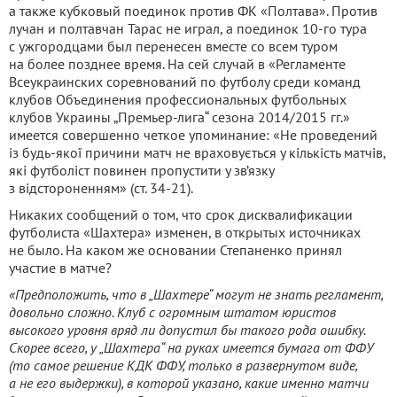
а также кубковый поединок против ФК «Полтава». Против
лучан и полтавчан Тарас не играл, а поединок 10-го тура
с ужгородцами был перенесен вместе со всем туром
на более позднее время. На сей случай в «Регламенте
Всеукраинских соревнований по футболу среди команд
клубов Объединения профессиональных футбольных
клубов Украины „Премьер-лига“ сезона 2014/2015 гг.»
имеется совершенно четкое упоминание: «Не проведений
із будь-якої причини матч не враховується у кількість матчів,
які футболіст повинен пропустити у зв’язку
з відстороненням» (ст. 34-21).
Никаких сообщений о том, что срок дисквалификации
футболиста «Шахтера» изменен, в открытых источниках
не было. На каком же основании Степаненко принял
участие в матче?
«Предположить, что в „Шахтере“ могут не знать регламент,
довольно сложно. Клуб с огромным штатом юристов
высокого уровня вряд ли допустил бы такого рода ошибку.
Скорее всего, у „Шахтера“ на руках имеется бумага от ФФУ
(то самое решение КДК ФФУ, только в развернутом виде,
а не его выдержки), в которой указано, какие именно матчи