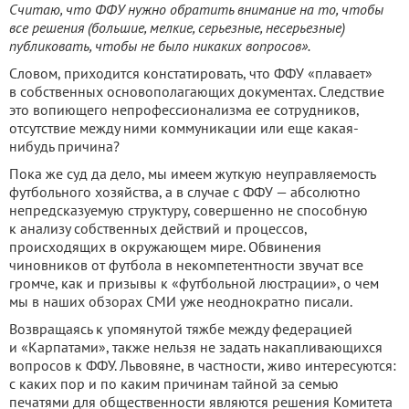
Считаю, что ФФУ нужно обратить внимание на то, чтобы
все решения (большие, мелкие, серьезные, несерьезные)
публиковать, чтобы не было никаких вопросов».
Словом, приходится констатировать, что ФФУ «плавает»
в собственных основополагающих документах. Следствие
это вопиющего непрофессионализма ее сотрудников,
отсутствие между ними коммуникации или еще какая-
нибудь причина?
Пока же суд да дело, мы имеем жуткую неуправляемость
футбольного хозяйства, а в случае с ФФУ — абсолютно
непредсказуемую структуру, совершенно не способную
к анализу собственных действий и процессов,
происходящих в окружающем мире. Обвинения
чиновников от футбола в некомпетентности звучат все
громче, как и призывы к «футбольной люстрации», о чем
мы в наших обзорах СМИ уже неоднократно писали.
Возвращаясь к упомянутой тяжбе между федерацией
и «Карпатами», также нельзя не задать накапливающихся
вопросов к ФФУ. Львовяне, в частности, живо интересуются:
с каких пор и по каким причинам тайной за семью
печатями для общественности являются решения Комитета