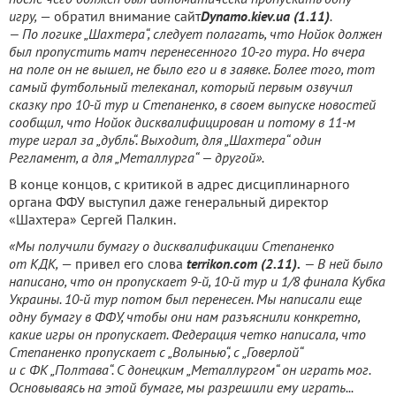
игру,
— обратил внимание сайт
Dynamo.kiev.ua (1.11)
.
— По логике „Шахтера“, следует полагать, что Нойок должен
был пропустить матч перенесенного 10-го тура. Но вчера
на поле он не вышел, не было его и в заявке. Более того, тот
самый футбольный телеканал, который первым озвучил
сказку про 10-й тур и Степаненко, в своем выпуске новостей
сообщил, что Нойок дисквалифицирован и потому в 11-м
туре играл за „дубль“. Выходит, для „Шахтера“ один
Регламент, а для „Металлурга“ — другой».
В конце концов, с критикой в адрес дисциплинарного
органа ФФУ выступил даже генеральный директор
«Шахтера» Сергей Палкин.
«Мы получили бумагу о дисквалификации Степаненко
от КДК,
— привел его слова
terrikon.com (2.11).
— В ней было
написано, что он пропускает 9-й, 10-й тур и 1/8 финала Кубка
Украины. 10-й тур потом был перенесен. Мы написали еще
одну бумагу в ФФУ, чтобы они нам разъяснили конкретно,
какие игры он пропускает. Федерация четко написала, что
Степаненко пропускает с „Волынью“, с „Говерлой“
и с ФК „Полтава“. С донецким „Металлургом“ он играть мог.
Основываясь на этой бумаге, мы разрешили ему играть...