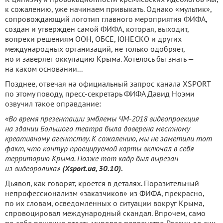
к сожалению, уже начинаем привыкать. Однако «мультик»,
сопровождающий логотип главного мероприятия ФИФА,
создан и утвержден самой ФИФА, которая, выходит,
вопреки решениям ООН, ОБСЕ, ЮНЕСКО и других
международных организаций, не только одобряет,
но и заверяет оккупацию Крыма. Хотелось бы знать —
на каком основании...
Позднее, отвечая на официальный запрос канала XSPORT
по этому поводу, пресс-секретарь ФИФА Давид Ноэми
озвучил такое оправдание:
«Во время презентации эмблемы ЧМ-2018 видеопроекция
на здании Большого театра была доверена местному
креативному агентству. К сожалению, мы не заметили тот
факт, что контур проецируемой карты включал в себя
территорию Крыма. Позже тот кадр был вырезан
из видеоролика»
(Xsport.ua, 30.10).
Дьявол, как говорят, кроется в деталях. Поразительный
непрофессионализм «заказчиков» из ФИФА, прекрасно,
по их словам, осведомленных о ситуации вокруг Крыма,
спровоцировал международный скандал. Впрочем, само