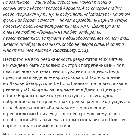
не возникало — лишь один серьезный момент можно
вспомнить с ударом головой Адриано. А во втором тайме,
когда «горняки» чуть-чуть подустали, «Металлург» на этом
фоне, наоборот, осмелел — начал переводить игру на чужую
половину поля, контролировать там мяч. «Шахтер» это
очень не любит. «Горняки» не любят отбирать,
перестраиваться, вступать в единоборства, все хотят так,
знаете, отобрать легонько, особо не теряя силы. И за это
«Шахтер» был наказан"
(Shahta.org, 1.11).
Несмотря на всю резонансность результатов этих матчей,
им суждено быть довольно быстро «погребенными» под
пластом новых впечатлений, суждений и оценок. Ведь
предстоящая неделя — еврокубковая. «Шахтер» примет
во Львове белорусский БАТЭ, «Динамо» постарается взять
реванш у «Ольборга» за поражение в Дании, «Днепру»
в Лиге Европы также некуда отступать — всего одно
набранное очко в трех матчах превращает выездную дуэль
с азербайджанским «Карабахом» в «последний
и решительный бой». Еще сложнее хромающему нынче
на обе ноги «Металлисту», который отправится в Польшу
с тремя поражениями в пассиве.
Но — будет день и будет пища. Для размышлений