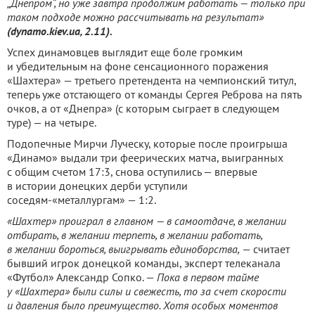
„Днепром“, но уже завтра продолжим работать — только при
таком подходе можно рассчитывать на результат»
(dynamo.kiev.ua, 2.11).
Успех динамовцев выглядит еще боле громким
и убедительным на фоне сенсационного поражения
«Шахтера» — третьего претендента на чемпионский титул,
теперь уже отстающего от команды Сергея Реброва на пять
очков, а от «Днепра» (с которым сыграет в следующем
туре) — на четыре.
Подопечные Мирчи Луческу, которые после проигрыша
«Динамо» выдали три феерических матча, выигранных
с общим счетом 17:3, снова оступились — впервые
в истории донецких дерби уступили
соседям-«металлургам» — 1:2.
«Шахтер» проиграл в главном — в самоотдаче, в желании
отбирать, в желании терпеть, в желании работать,
в желании бороться, выигрывать единоборства,
— считает
бывший игрок донецкой команды, эксперт телеканала
«Футбол» Александр Сопко. —
Пока в первом тайме
у «Шахтера» были силы и свежесть, то за счет скорости
и давления было преимущество. Хотя особых моментов