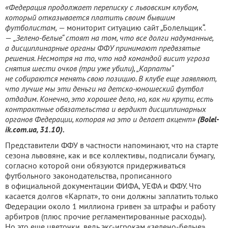
«Федерация продолжает переписку с львовским клубом,
который отказывается платить своим бывшим
футболистам,
— мониторит ситуацию сайт „Болельщик“.
—
„Зелено-белые“ стоят на том, что все долги надуманные,
а дисциплинарные органы ФФУ принимают предвзятые
решения. Несмотря на то, что над командой висит угроза
снятия шести очков (три уже убили), „Карпаты“
не собираются менять свою позицию. В клубе еще заявляют,
что лучше мы эти деньги на детско-юношеский футбол
отдадим. Конечно, это хорошее дело, но, как ни крути, есть
контрактные обязательства и вердикт дисциплинарных
органов Федерации, которая на это и делает акцент»
(Bolel-
ik.com.ua, 31.10).
Представители ФФУ в частности напоминают, что на старте
сезона львовяне, как и все коллективы, подписали бумагу,
согласно которой они обязуются придерживаться
футбольного законодательства, прописанного
в официальной документации ФИФА, УЕФА и ФФУ. Что
касается долгов «Карпат», то они должны заплатить только
Федерации около 1 миллиона гривен за штрафы и работу
арбитров (плюс прочие регламентированные расходы).
Но это еще цветочки, ведь экс-игрокам «зелено-белые»