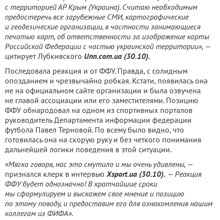
с территорией АР Крым (Украина). Считаю необходимым
предостеречь все зарубежные СМИ, картографические
и геодезические организации, в частности занимающиеся
печатью карт, об ответственности за изображение карты
Российской Федерации с частью украинской территории»,
—
цитирует Лубкивского
Unn.com.ua (30.10).
Последовала реакция и от ФФУ. Правда, с солидным
опозданием и чрезвычайно робкая. Кстати, появилась она
не на официальном сайте организации и была озвучена
не главой ассоциации или его заместителями. Позицию
ФФУ обнародовал на одном из спортивных порталов
руководитель Департамента информации федерации
футбола Павел Терновой. По всему было видно, что
готовилась она на скорую руку и без четкого понимания
дальнейшей логики поведения в этой ситуации.
«Мягко говоря, нас это смутило и мы очень удивлены,
—
признался клерк в интервью
Xsport.ua (30.10).
— Реакция
ФФУ будет однозначно! В кратчайшие сроки
мы сформулируем и выскажем свое мнение и позицию
по этому поводу, и предоставим его для ознакомления нашим
коллегам из ФИФА».