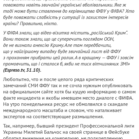
поважати навіть звичайні українські вболівальники. Яке ж
тоді може бути ставлення до керівництва ФФУ у ФІФА? Хто
буде поважати слабкість у ситуації із захистом інтересів
країни? Правильно, ніхто.
У ФІФА знали, що відео-візитка містить „російський Крим“.
Вони також знали, що це суперечить поглядам ООН,
де не визнали анексію Криму. Але там передбачили,
що у найгіршому випадку буде звичайний лист від ФФУ
з проханням прибрати цей ролик. А в кращому — ФФУ і зовсім
промовчить, що і сталося б, якби не тиск вітчизняних ЗМІ»
(Espreso.tv, 31.10).
Любопытно, что и после целого ряда критических
замечаний СМИ ФФУ так и не сочла нужным опубликовать
на официальном сайте хотя бы куцую информацию о самом
факте инцидента и якобы имевшем место диалоге с ФИФА.
На утро понедельника ресурс не обмолвился о скандале
международного масштаба и словом, что наталкивает
экспертов на соответствующие размышления.
Так, например, бывший президент Профессиональной лиги
Украины Милетий Бальчос на своей странице в Фейсбуке
обратил внимание на «очередную, не подкрепленную