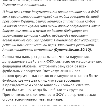
Регламенты и положения...
И дело не в самих документах. А в новом отношении к ФФУ,
как к организации „шлепперов“, как любил говорить бывший
президент Украины. Сейчас началась аттестация клубов
на новый сезон. Думаю, что очень многие задумаются, какие
документы можно и нужно ли давать Федерации, как
организации, которая каждую неделю-две нарушает
всевозможные свои же правила. Начиная от фальсификации
решений Комиссии честной игры, заканчивая решениями
Аттестационного комитета»
(Dynamo.kiev.ua, 30.10).
Сирота «на пальцах» доказывает, что за нарушения,
допускаемые в действиях ФФУ, согласно ее же документам,
федерация обязана... отстранить саму себя от всех
футбольных процессов. Этот казус лишний раз
демонстрирует — насколько все запущено в нашем Доме
футбола, где уже два с лишним года восседает
в президентском кресле Анатолий Коньков. «Все это
было бы смешно, когда бы не было так грустно».
Применительно к деятельности ФФУ эта лермонтовская
строка вспоминается, увы, все чаще.