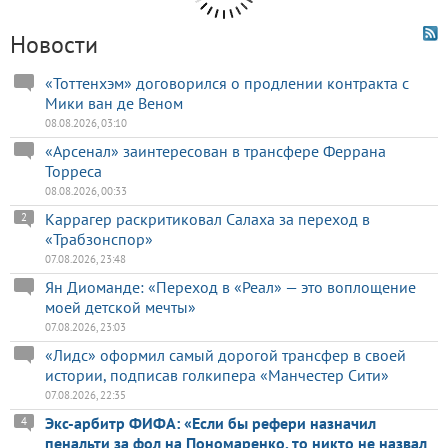
Новости
«Тоттенхэм» договорился о продлении контракта с
Мики ван де Веном
08.08.2026, 03:10
«Арсенал» заинтересован в трансфере Феррана
Торреса
08.08.2026, 00:33
Каррагер раскритиковал Салаха за переход в
2
«Трабзонспор»
07.08.2026, 23:48
Ян Диоманде: «Переход в «Реал» — это воплощение
моей детской мечты»
07.08.2026, 23:03
«Лидс» оформил самый дорогой трансфер в своей
истории, подписав голкипера «Манчестер Сити»
07.08.2026, 22:35
Экс-арбитр ФИФА: «Если бы рефери назначил
4
пенальти за фол на Пономаренко, то никто не назвал