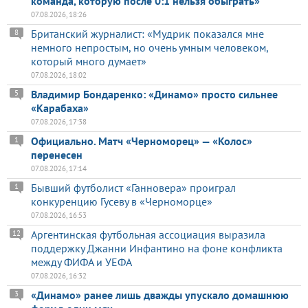
команда, которую после 0:1 нельзя обыграть»
07.08.2026, 18:26
Британский журналист: «Мудрик показался мне
8
немного непростым, но очень умным человеком,
который много думает»
07.08.2026, 18:02
Владимир Бондаренко: «Динамо» просто сильнее
5
«Карабаха»
07.08.2026, 17:38
Официально. Матч «Черноморец» — «Колос»
1
перенесен
07.08.2026, 17:14
Бывший футболист «Ганновера» проиграл
1
конкуренцию Гусеву в «Черноморце»
07.08.2026, 16:53
Аргентинская футбольная ассоциация выразила
12
поддержку Джанни Инфантино на фоне конфликта
между ФИФА и УЕФА
07.08.2026, 16:32
«Динамо» ранее лишь дважды упускало домашнюю
3