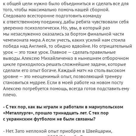
к общей цели нужно было объединиться и сделать все для
того, чтобы максимально помочь нашей сборной.
Следовало всесторонне подготовить команду
к ответственному поединку, дабы ребята чувствовали себя
уверенно психологически. Но, увы, в который раз
мы незаслуженно оказались за бортом финальной части
чемпионата мира. А если учесть, каких усилий нам стоила
победа над Англией, то обидно вдвойне. Но отрицательный
урок — это тоже урок. Главное — сделать правильные
выводы. Алексею Михайличенко в нынешнем отборочном
цикле приходилось решать сложнейшие задачи, которые
сделали его опыт богаче. Каждый матч на столь высоком
уровне — это неоценимый опыт, позволяющий тренеру
становиться мудрее. Если в моей работе на новом посту
Алексею потребуется помощь, всегда готов подставить ему
плечо.
- С тех пор, как вы играли и работали в мариупольском
«Металлурге», прошло тринадцать лет. С тех пор
с украинским футболом не были связаны?
- Нет. Зато неплохой опыт приобрел в Швейцарии,