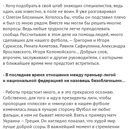
- Хочу подобрать в свой штаб знающих специалистов, ведь
один, как известно, в поле не воин. Я уже разговаривал
с Олегом Блохиным. Хотелось бы, чтобы он подставил плечо
и был со мною рядом. Вместе мы могли бы решать многие
вопросы. Ведь любые трудности легче преодолевать
сообща. Рассчитываю в этом деле на помощь людей, много
сделавших для нашего футбола, — Григория и Игоря
Суркисов, Рината Ахметова, Равиля Сафиуллина, Александра
Ярославского, Игоря Коломойского… Добрых слов,
впрочем, заслуживают и другие руководители, с которыми
в ближайшее время мне предстоит встретиться.
- В последнее время отношения между премьер-лигой
и национальной федерацией не назовешь безоблачными…
- Работы предстоит много, и я это прекрасно осознаю.
Собственно, для того и иду в президенты лиги, чтобы
пропорция «плюсов» и «минусов» в нашем футболе
изменялась лишь в лучшую сторону. Футбол не любит
фальши, в нем не бывает мелочей. Взять к примеру матч
Украина — Греция. Он наглядно показал, что худой мир
лучше доброй ссоры. В важнейший момент в стремлении