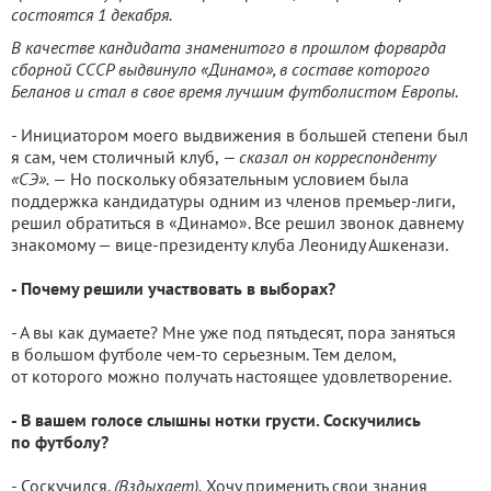
состоятся 1 декабря.
В качестве кандидата знаменитого в прошлом форварда
сборной СССР выдвинуло «Динамо», в составе которого
Беланов и стал в свое время лучшим футболистом Европы.
- Инициатором моего выдвижения в большей степени был
я сам, чем столичный клуб,
— сказал он корреспонденту
«СЭ». —
Но поскольку обязательным условием была
поддержка кандидатуры одним из членов премьер-лиги,
решил обратиться в «Динамо». Все решил звонок давнему
знакомому — вице-президенту клуба Леониду Ашкенази.
- Почему решили участвовать в выборах?
- А вы как думаете? Мне уже под пятьдесят, пора заняться
в большом футболе чем-то серьезным. Тем делом,
от которого можно получать настоящее удовлетворение.
- В вашем голосе слышны нотки грусти. Соскучились
по футболу?
- Соскучился.
(Вздыхает).
Хочу применить свои знания