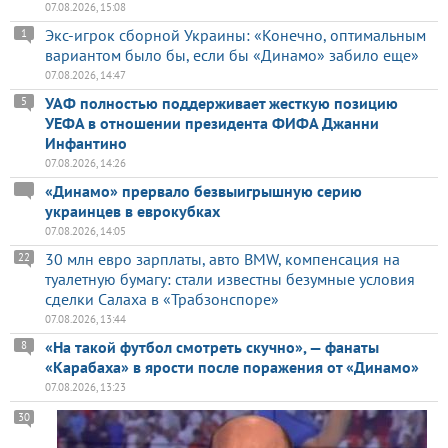
07.08.2026, 15:08
Экс-игрок сборной Украины: «Конечно, оптимальным
1
вариантом было бы, если бы «Динамо» забило еще»
07.08.2026, 14:47
УАФ полностью поддерживает жесткую позицию
5
УЕФА в отношении президента ФИФА Джанни
Инфантино
07.08.2026, 14:26
«Динамо» прервало безвыигрышную серию
украинцев в еврокубках
07.08.2026, 14:05
30 млн евро зарплаты, авто BMW, компенсация на
22
туалетную бумагу: стали известны безумные условия
сделки Салаха в «Трабзонспоре»
07.08.2026, 13:44
«На такой футбол смотреть скучно», — фанаты
8
«Карабаха» в ярости после поражения от «Динамо»
07.08.2026, 13:23
30