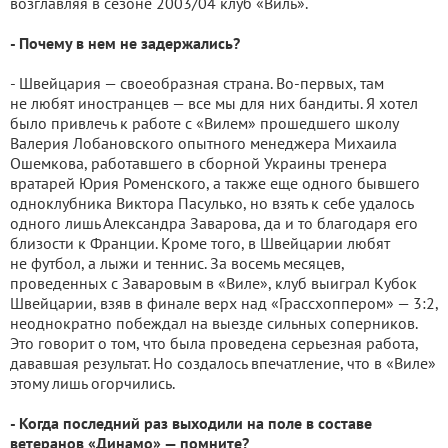
возглавляя в сезоне 2003/04 клуб «Виль».
- Почему в нем не задержались?
- Швейцария — своеобразная страна. Во-первых, там
не любят иностранцев — все мы для них бандиты. Я хотел
было привлечь к работе с «Вилем» прошедшего школу
Валерия Лобановского опытного менеджера Михаила
Ошемкова, работавшего в сборной Украины тренера
вратарей Юрия Роменского, а также еще одного бывшего
одноклубника Виктора Пасулько, но взять к себе удалось
одного лишь Александра Заварова, да и то благодаря его
близости к Франции. Кроме того, в Швейцарии любят
не футбол, а лыжи и теннис. За восемь месяцев,
проведенных с Заваровым в «Виле», клуб выиграл Кубок
Швейцарии, взяв в финале верх над «Грассхоппером» — 3:2,
неоднократно побеждал на выезде сильных соперников.
Это говорит о том, что была проведена серьезная работа,
дававшая результат. Но создалось впечатление, что в «Виле»
этому лишь огорчились.
- Когда последний раз выходили на поле в составе
ветеранов «Динамо» — помните?