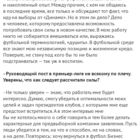
и накопленный опыт. Между прочим, с кем ни общаюсь
в последнее время, все только и обсуждают тот факт, что
иду на выборы от «Динамо». Но в этом ли дело? Дело
в человеке, которому предоставлена возможность
попробовать свои силы в новом качестве. В мою работу
никто не собирается вмешиваться или, выражаясь
футбольной терминологией, «душить». В футбольной среде
все знают мою независимую позицию и жизненное кредо.
Поверьте, не стану под кого бы то ни было
подстраиваться — так уж я воспитан.
- Руководящий пост в премьер-лиге не всякому по плечу.
Уверены, что как следует рассчитали силы?
- Не только уверен — знаю, что работать мне будет
интересно. Думаю, смогу убедить в оптимальности моих
целей и задач президентов клубов, с которыми мне еще
предстоит встретиться. А в этом интервью мне
бы не хотелось много о себе говорить и тем более делать
характерные для предвыборной компании заявления. Пусть
люди убедятся в том, на что я способен, не на словах,
а на деле. Повторюсь: хочу вернуться в футбол. Бизнес