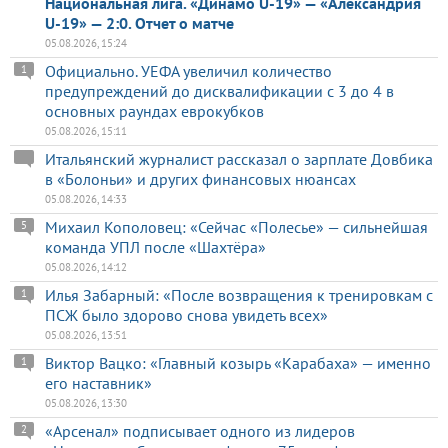
Национальная лига. «Динамо U-19» — «Александрия
U-19» — 2:0. Отчет о матче
05.08.2026, 15:24
Официально. УЕФА увеличил количество
1
предупреждений до дисквалификации с 3 до 4 в
основных раундах еврокубков
05.08.2026, 15:11
Итальянский журналист рассказал о зарплате Довбика
в «Болоньи» и других финансовых нюансах
05.08.2026, 14:33
Михаил Кополовец: «Сейчас «Полесье» — сильнейшая
5
команда УПЛ после «Шахтёра»
05.08.2026, 14:12
Илья Забарный: «После возвращения к тренировкам с
1
ПСЖ было здорово снова увидеть всех»
05.08.2026, 13:51
Виктор Вацко: «Главный козырь «Карабаха» — именно
1
его наставник»
05.08.2026, 13:30
«Арсенал» подписывает одного из лидеров
2