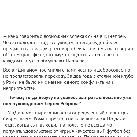
— Рано говорить о возможных успехах сына в «Днепре».
Через полгода — год все увидим, и тогда будет более
предметная тема для разговора. Сейчас нет смысла говорить
об этом трансфере, потому что люди и так едва не на
каждом шагу его обсуждают. Надоело.
Все в «Динамо» поступили с нами честно и добросовестно,
не препятствовали переходу. За два года в столичном клубе
у Ромы не было ни с кем ни одного конфликта или
неприятностей.
—
Почему тогда Безусу не удалось заиграть в ­команде уже
под руководством Сергея Реброва?
— У «Динамо» вырисовывается определенный стиль игры.
Скорее всего, Роман просто в него не вписался. Но даже
тогда, когда сын выходил на поле, то не всегда мог
получить удовольствие от игры. А качественный футбол без
удовольствия показывать нереально. Проще говоря, он не