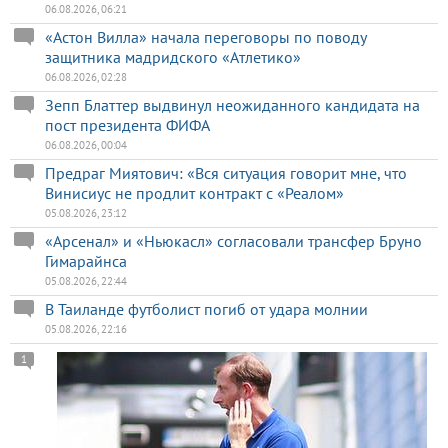
06.08.2026, 06:21
«Астон Вилла» начала переговоры по поводу
защитника мадридского «Атлетико»
06.08.2026, 02:28
Зепп Блаттер выдвинул неожиданного кандидата на
пост президента ФИФА
06.08.2026, 00:04
Предраг Миятович: «Вся ситуация говорит мне, что
Винисиус не продлит контракт с «Реалом»
05.08.2026, 23:12
«Арсенал» и «Ньюкасл» согласовали трансфер Бруно
Гимарайнса
05.08.2026, 22:44
В Таиланде футболист погиб от удара молнии
05.08.2026, 22:16
1