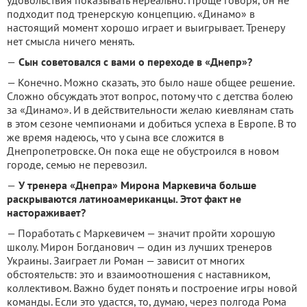
подходит под тренерскую концепцию. «Динамо» в
настоящий момент хорошо играет и выигрывает. Тренеру
нет смысла ничего менять.
—
Сын советовался с вами о переходе в «Днепр»?
— Конечно. Можно сказать, это было наше общее решение.
Сложно обсуждать этот вопрос, потому что с детства болею
за «Динамо». И в действительности желаю киевлянам стать
в этом сезоне чемпионами и добиться успеха в Европе. В то
же время надеюсь, что у сына все сложится в
Днепропетровске. Он пока еще не обустроился в новом
городе, семью не перевозил.
—
У тренера «Днепра» Мирона Маркевича больше
раскрываются латиноамериканцы. Этот факт не
настораживает?
— Поработать с Маркевичем — значит пройти хорошую
школу. Мирон Богданович — один из лучших тренеров
Украины. Заиграет ли Роман — зависит от многих
обстоятельств: это и взаимоотношения с наставником,
коллективом. Важно будет понять и построение игры новой
команды. Если это удастся, то, думаю, через полгода Рома