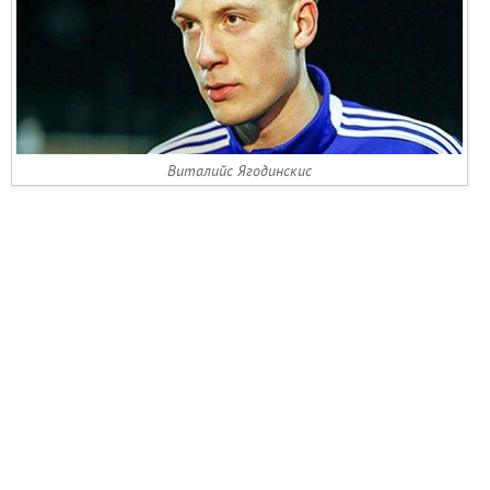
Виталийс Ягодинскис