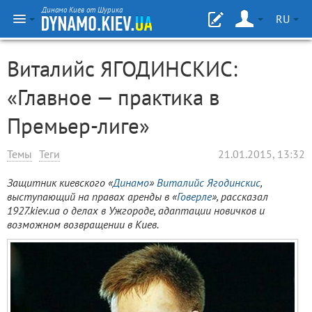
Динамо Киев от Шурика
RU
Виталийс ЯГОДИНСКИС:
«Главное — практика в
Премьер-лиге»
Темы
Теги
21.01.2015, 13:32
Защитник киевского «
Динамо
»
Виталийс Ягодинскис
,
выступающий на правах аренды в «
Говерле
», рассказал
1927.kiev.ua о делах в Ужгороде, адаптации новичков и
возможном возвращении в Киев.