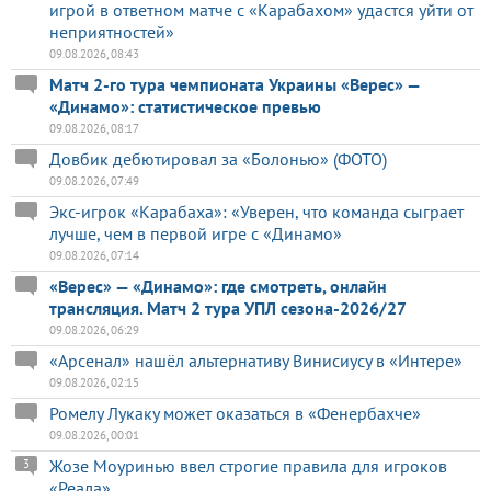
игрой в ответном матче с «Карабахом» удастся уйти от
неприятностей»
09.08.2026, 08:43
Матч 2-го тура чемпионата Украины «Верес» —
«Динамо»: статистическое превью
09.08.2026, 08:17
Довбик дебютировал за «Болонью» (ФОТО)
09.08.2026, 07:49
Экс-игрок «Карабаха»: «Уверен, что команда сыграет
лучше, чем в первой игре с «Динамо»
09.08.2026, 07:14
«Верес» — «Динамо»: где смотреть, онлайн
трансляция. Матч 2 тура УПЛ сезона-2026/27
09.08.2026, 06:29
«Арсенал» нашёл альтернативу Винисиусу в «Интере»
09.08.2026, 02:15
Ромелу Лукаку может оказаться в «Фенербахче»
09.08.2026, 00:01
Жозе Моуринью ввел строгие правила для игроков
3
«Реала»