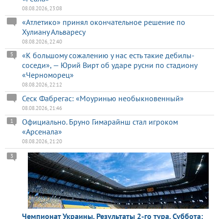
08.08.2026, 23:08
«Атлетико» принял окончательное решение по
Хулиану Альваресу
08.08.2026, 22:40
«К большому сожалению у нас есть такие дебилы-
5
соседи», — Юрий Вирт об ударе русни по стадиону
«Черноморец»
08.08.2026, 22:12
Сеск Фабрегас: «Моуринью необыкновенный»
08.08.2026, 21:46
Официально. Бруно Гимарайнш стал игроком
1
«Арсенала»
08.08.2026, 21:20
3
Чемпионат Украины. Результаты 2-го тура. Суббота: