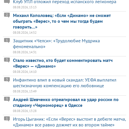
Клуб УПЛ отложил переход испанского легионера
08.08.2026, 15:13
Михаил Кополовец: «Если «Динамо» не сможет
2
обыграть «Верес», то о чем мы тогда будем
говорить...»
08.08.2026, 14:52
Защитник «Челси»: «Трудолюбие Мудрика
1
феноменально»
08.08.2026, 14:31
Стало известно, кто будет комментировать матч
3
«Верес» — «Динамо»
08.08.2026, 14:10
Инфантино влип в новый скандал: УЕФА выплатил
3
шестизначную компенсацию его любовнице
08.08.2026, 13:49
Андрей Шевченко отреагировал на удар россии по
3
стадиону «Черноморец» в Одессе
08.08.2026, 13:28
Игорь Цыганик: «Если «Верес» выстоит в дебюте матча,
1
«Динамо» все равно дожмет их во втором тайме»