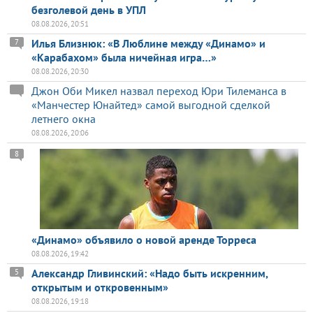
безголевой день в УПЛ
08.08.2026, 20:51
Илья Близнюк: «В Люблине между «Динамо» и
7
«Карабахом» была ничейная игра…»
08.08.2026, 20:30
Джон Оби Микел назвал переход Юри Тилеманса в
«Манчестер Юнайтед» самой выгодной сделкой
летнего окна
08.08.2026, 20:06
8
«Динамо» объявило о новой аренде Торреса
08.08.2026, 19:42
Александр Гливинский: «Надо быть искренним,
5
открытым и откровенным»
08.08.2026, 19:18