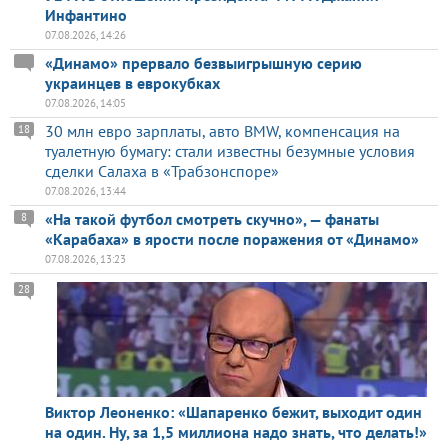
Инфантино
07.08.2026, 14:26
«Динамо» прервало безвыигрышную серию
украинцев в еврокубках
07.08.2026, 14:05
30 млн евро зарплаты, авто BMW, компенсация на
18
туалетную бумагу: стали известны безумные условия
сделки Салаха в «Трабзонспоре»
07.08.2026, 13:44
«На такой футбол смотреть скучно», — фанаты
8
«Карабаха» в ярости после поражения от «Динамо»
07.08.2026, 13:23
28
Виктор Леоненко: «Шапаренко бежит, выходит один
на один. Ну, за 1,5 миллиона надо знать, что делать!»