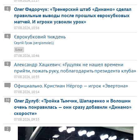
07.08.2026, 11:17
Олег Федорчук: «Тренерский штаб «Динамо» сделал
6
правильные выводы после прошлых еврокубковых
матчей. И игроки усвоили урок»
07.08.2026, 10:56
Єврокубковий тиждень
6
Сергій Гусак (sergiomole1)
Блог
07.08.2026, 10:46
Александр Хацкевич: «Гуцуляк не нашел времени
9
прийти, пожать руку, поблагодарить президента клуба»
07.08.2026, 10:35
Официально. Кристиан Нёргор — игрок «Эвертона»
07.08.2026, 10:14
Олег Дулуб: «Тройка Тымчик, Шапаренко и Волошин
39
очень понравилась — они сразу добавили «Динамо»
скорости»
07.08.2026, 09:53
2