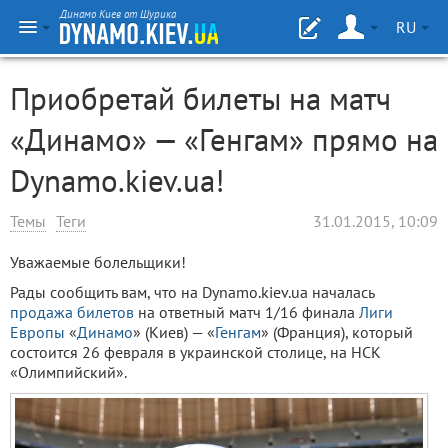
Динамо Киев от Шурика
RU
Приобретай билеты на матч
«Динамо» — «Генгам» прямо на
Dynamo.kiev.ua!
Темы
Теги
31.01.2015, 10:09
Уважаемые болельщики!
Рады сообщить вам, что на Dynamo.kiev.ua началась
продажа билетов
на ответный матч 1/16 финала
Лиги
Европы
«
Динамо
» (Киев) — «
Генгам
» (Франция), который
состоится 26 февраля в украинской столице, на НСК
«Олимпийский».