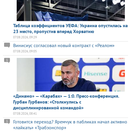
Таблица коэффициентов УЕФА: Украина опустилась на
23 место, пропустив вперед Хорватию
07.08.2026, 09:29
Винисиус согласовал новый контракт с «Реалом»
07.08.2026, 09:05
1
«Динамо» — «Карабах» — 1:0. Пресс-конференция.
Гурбан Гурбанов: «Столкнулись с
дисциплинированной командой»
07.08.2026, 08:41
Готовится переход? Яремчук в пабликах начал активно
1
«лайкать» «Трабзонспор»