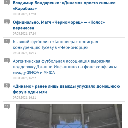
Владимир Бондаренко: «Динамо» просто сильнее
1
«Карабаха»
07.08.2026, 17:38
Официально. Матч «Черноморец» — «Колос»
1
перенесен
07.08.2026, 17:14
Бывший футболист «Ганновера» проиграл
1
конкуренцию Гусеву в «Черноморце»
07.08.2026, 16:53
Аргентинская футбольная ассоциация выразила
12
поддержку Джанни Инфантино на фоне конфликта
между ФИФА и УЕФА
07.08.2026, 16:32
«Динамо» ранее лишь дважды упускало домашнюю
3
фору в один мяч
07.08.2026, 16:11
11