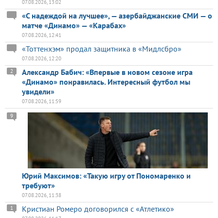
07.08.2026, 13:02
«С надеждой на лучшее», — азербайджанские СМИ — о
матче «Динамо» — «Карабах»
07.08.2026, 12:41
«Тоттенхэм» продал защитника в «Мидлсбро»
07.08.2026, 12:20
Александр Бабич: «Впервые в новом сезоне игра
2
«Динамо» понравилась. Интересный футбол мы
увидели»
07.08.2026, 11:59
9
Юрий Максимов: «Такую игру от Пономаренко и
требуют»
07.08.2026, 11:38
Кристиан Ромеро договорился с «Атлетико»
1