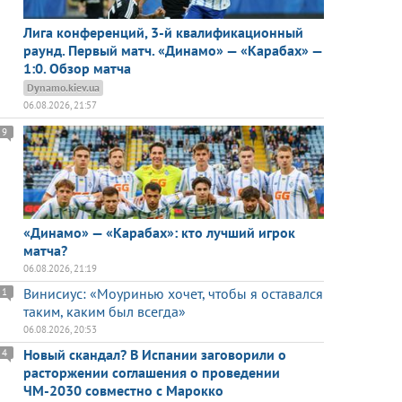
Лига конференций, 3-й квалификационный
раунд. Первый матч. «Динамо» — «Карабах» —
1:0. Обзор матча
Dynamo.kiev.ua
06.08.2026, 21:57
9
«Динамо» — «Карабах»: кто лучший игрок
матча?
06.08.2026, 21:19
Винисиус: «Моуринью хочет, чтобы я оставался
1
таким, каким был всегда»
06.08.2026, 20:53
Новый скандал? В Испании заговорили о
4
расторжении соглашения о проведении
ЧМ-2030 совместно с Марокко