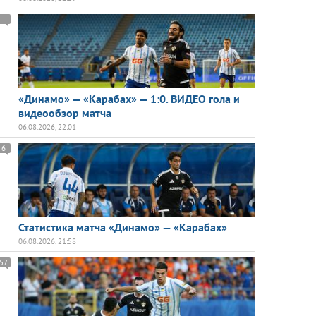
«Динамо» — «Карабах» — 1:0. ВИДЕО гола и
видеообзор матча
06.08.2026, 22:01
6
Статистика матча «Динамо» — «Карабах»
06.08.2026, 21:58
57