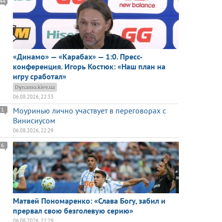
44
«Динамо» — «Карабах» — 1:0. Пресс-
конференция. Игорь Костюк: «Наш план на
игру сработал»
Dynamo.kiev.ua
06.08.2026, 22:33
Моуринью лично участвует в переговорах с
1
Винисиусом
06.08.2026, 22:29
6
Матвей Пономаренко: «Слава Богу, забил и
прервал свою безголевую серию»
06.08.2026, 22:29