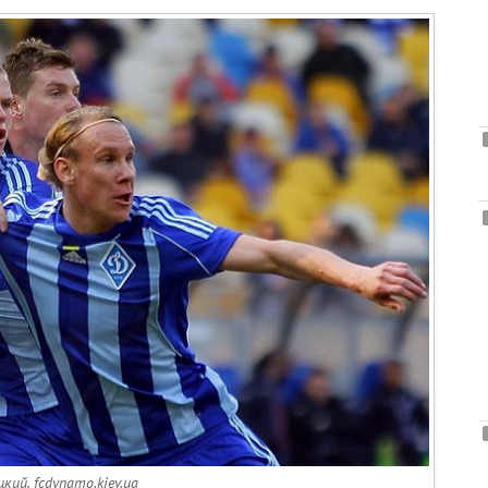
кий, fcdynamo.kiev.ua