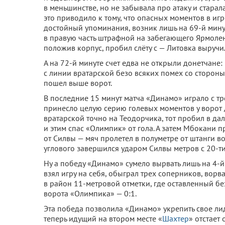
в меньшинстве, но не забывала про атаку и стара
это приводило к тому, что опасных моментов в игр
достойный упоминания, возник лишь на 69-й мину
в правую часть штрафной на забегающего Ярмоленк
положив корпус, пробил слёту с — Литовка выручи
А на 72-й минуте счет едва не открыли донетчане
с линии вратарской безо всяких помех со стороны
пошел выше ворот.
В последние 15 минут матча «Динамо» играло с т
принесло целую серию голевых моментов у ворот 
вратарской точно на Теодорчика, тот пробил в дал
и этим спас «Олимпик» от гола. А затем Мбокани 
от Силвы — мяч пролетел в полуметре от штанги 
углового завершился ударом Силвы метров с 20-ти,
Ну а победу «Динамо» сумело вырвать лишь на 4-й
взял игру на себя, обыграл трех соперников, вор
в район 11-метровой отметки, где оставленный бе
ворота «Олимпика» — 0:1.
Эта победа позволила «Динамо» укрепить свое ли
теперь идущий на втором месте «
Шахтер
» отстает 