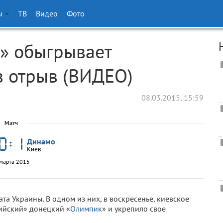
ы
ТВ
Видео
Фото
о» обыгрывает
в отрыв (ВИДЕО)
08.03.2015, 15:59
Матч
Динамо
Киев
марта 2015
ата Украины. В одном из них, в воскресенье, киевское
пийский» донецкий «
Олимпик
» и укрепило свое