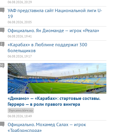
06.08.2026, 20:29
УАФ представила сайт Национальной лиги U-
19
06.08.2026, 20:05
Официально. Ян Диоманде — игрок «Реала»
06.08.2026, 19:41
«Карабах» в Люблине поддержат 300
2
болельщиков
06.08.2026, 19:17
30
«Динамо» — «Карабах»: стартовые составы.
Герреро — в роли правого вингера
Dynamo.kiev.ua
06.08.2026, 18:49
Официально. Мохамед Салах — игрок
«Трабзонспора»