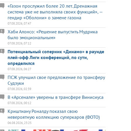
«Газон прослужил более 20 лет. Дренажная
система уже не выполняла своих функций», —
гендир «Оболони» о замене газона
07.08.2026, 07:47
Хаби Алонсо: «Решение выпустить Мудрика
3
было эмоциональным»
07.08.2026, 07:12
Потенциальный соперник «Динамо» в раунде
3
плей-офф Лиги конференций, по сути,
определился
07.08.2026, 06:27
ПСЖ улучшил свое предложение по трансферу
Судзуки
07.08.2026, 02:39
В «Арсенале» уверены в трансфере Винисиуса
07.08.2026, 00:12
Криштиану Роналду показал свою
4
невероятную коллекцию суперкаров (ФОТО)
06.08.2026, 23:25