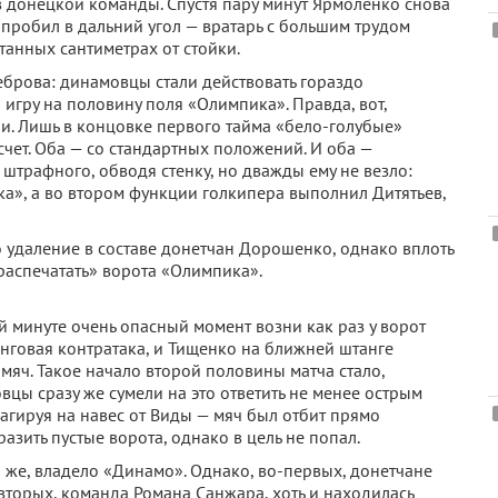
в донецкой команды. Спустя пару минут Ярмоленко снова
 пробил в дальний угол — вратарь с большим трудом
танных сантиметрах от стойки.
еброва: динамовцы стали действовать гораздо
и игру на половину поля «Олимпика». Правда, вот,
ли. Лишь в концовке первого тайма «бело-голубые»
 счет. Оба — со стандартных положений. И оба —
штрафного, обводя стенку, но дважды ему не везло:
ка», а во втором функции голкипера выполнил Дитятьев,
 удаление в составе донетчан Дорошенко, однако вплоть
«распечатать» ворота «Олимпика».
й минуте очень опасный момент возни как раз у ворот
нговая контратака, и Тищенко на ближней штанге
мяч. Такое начало второй половины матча стало,
цы сразу же сумели на это ответить не менее острым
агируя на навес от Виды — мяч был отбит прямо
азить пустые ворота, однако в цель не попал.
 же, владело «Динамо». Однако, во-первых, донетчане
вторых, команда Романа Санжара, хоть и находилась