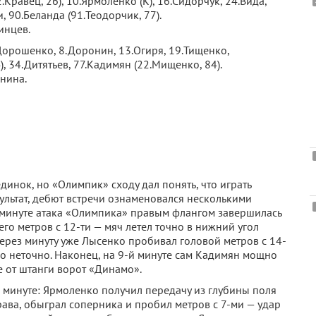
2.Кравец, 26), 10.Ярмоленко (К), 16.Сидорчук, 24.Вида,
, 90.Беланда (91.Теодорчик, 77).
инцев.
.Дорошенко, 8.Доронин, 13.Огиря, 19.Тищенко,
), 34.Дитятьев, 77.Кадимян (22.Мищенко, 84).
енина.
инок, но «Олимпик» сходу дал понять, что играть
зультат, дебют встречи ознаменовался несколькими
 минуте атака «Олимпика» правым флангом завершилась
го метров с 12-ти — мяч летел точно в нижний угол
ерез минуту уже Лысенко пробивал головой метров с 14-
о неточно. Наконец, на 9-й минуте сам Кадимян мощно
е от штанги ворот «Динамо».
 минуте: Ярмоленко получил передачу из глубины поля
ава, обыграл соперника и пробил метров с 7-ми — удар