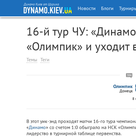
Динамо Киев от Шурика
Новости
Блоги
Турнир
16-й тур ЧУ: «Динам
«Олимпик» и уходит 
Темы
Теги
384
Олимпик
Донецк
8 
В этот уик-энд проходят матчи 16-го тура чемпион
«
Динамо
» со счетом 1:0 обыграло на НСК «Олим
лидерство в турнирной таблице первенства.