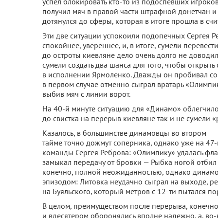
успел блокировать кто-то из подоспевших игроко
получил мяч в правой части штрафной донетчан и
дотянулся до сферы, которая в итоге прошла в счи
Эти две ситуации успокоили подопечных Сергея Р
спокойнее, увереннее, и, в итоге, сумели перевест
до остроты киевляне дело очень долго не доводи
сумели создать два шанса для того, чтобы открыть
в исполнении Ярмоленко. Дважды он пробивал со 
в первом случае отменно сыграл вратарь «Олимпи
выбив мяч с линии ворот.
На 40-й минуте ситуацию для «Динамо» облегчило
до свистка на перерыв киевляне так и не сумели 
Казалось, в большинстве динамовцы во втором
тайме точно дожмут соперника, однако уже на 47-
команды Сергея Реброва: «Олимпику» удалась фла
замыкал передачу от бровки — Рыбка ногой отбил 
конечно, полной неожиданностью, однако динамов
эпизодом: Литовка неудачно сыграл на выходе, ре
на Буяльского, который метров с 12-ти пытался пор
В целом, преимуществом после перерыва, конечно
и вдесятером оборонялись вполне надежно, а, во-