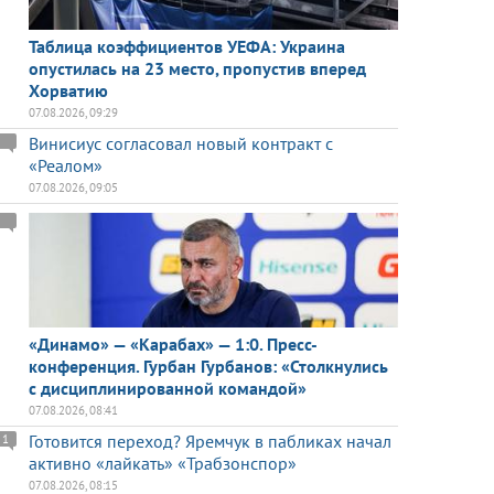
Таблица коэффициентов УЕФА: Украина
опустилась на 23 место, пропустив вперед
Хорватию
07.08.2026, 09:29
Винисиус согласовал новый контракт с
«Реалом»
07.08.2026, 09:05
«Динамо» — «Карабах» — 1:0. Пресс-
конференция. Гурбан Гурбанов: «Столкнулись
с дисциплинированной командой»
07.08.2026, 08:41
Готовится переход? Яремчук в пабликах начал
1
активно «лайкать» «Трабзонспор»
07.08.2026, 08:15