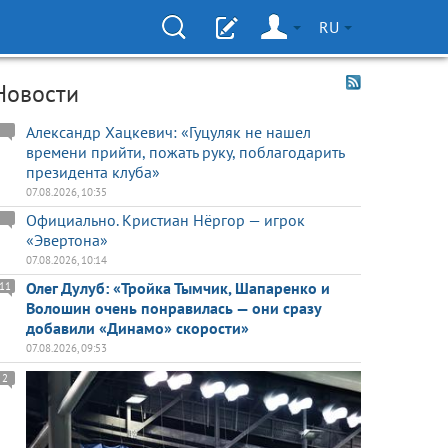
RU
Новости
Александр Хацкевич: «Гуцуляк не нашел
времени прийти, пожать руку, поблагодарить
президента клуба»
07.08.2026, 10:35
Официально. Кристиан Нёргор — игрок
«Эвертона»
07.08.2026, 10:14
Олег Дулуб: «Тройка Тымчик, Шапаренко и
11
Волошин очень понравилась — они сразу
добавили «Динамо» скорости»
07.08.2026, 09:53
2