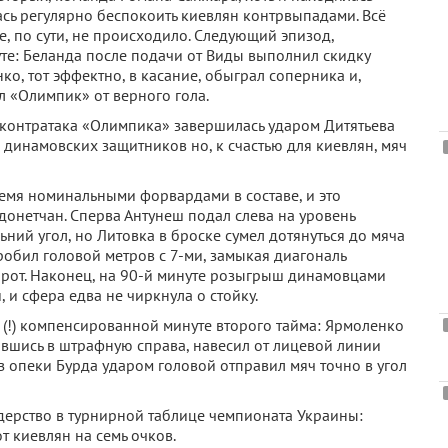
лась регулярно беспокоить киевлян контрвыпадами. Всё
е, по сути, не происходило. Следующий эпизод,
те: Беланда после подачи от Виды выполнил скидку
о, тот эффектно, в касание, обыграл соперника и,
л «Олимпик» от верного гола.
: контратака «Олимпика» завершилась ударом Дитятьева
 динамовских защитников но, к счастью для киевлян, мяч
ремя номинальными форвардами в составе, и это
донетчан. Сперва Антунеш подал слева на уровень
ьний угол, но Литовка в броске сумел дотянуться до мяча
пробил головой метров с 7-ми, замыкая диагональ
ворот. Наконец, на 90-й минуте розыгрыш динамовцами
 и сфера едва не чиркнула о стойку.
 (!) компенсированной минуте второго тайма: Ярмоленко
вавшись в штрафную справа, навесил от лицевой линии
з опеки Бурда ударом головой отправил мяч точно в угол
дерство в турнирной таблице чемпионата Украины:
от киевлян на семь очков.