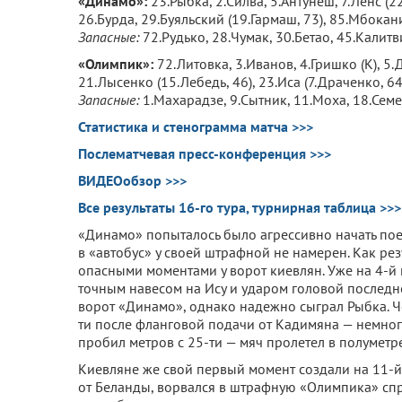
«Динамо»:
23.Рыбка, 2.Силва, 5.Антунеш, 7.Ленс (2
26.Бурда, 29.Буяльский (19.Гармаш, 73), 85.Мбокани
Запасные:
72.Рудько, 28.Чумак, 30.Бетао, 45.Калитв
«Олимпик»:
72.Литовка, 3.Иванов, 4.Гришко (К), 5
21.Лысенко (15.Лебедь, 46), 23.Иса (7.Драченко, 64
Запасные:
1.Махарадзе, 9.Сытник, 11.Моха, 18.Сем
Статистика и стенограмма матча >>>
Послематчевая пресс-конференция >>>
ВИДЕОобзор >>>
Все результаты 16-го тура, турнирная таблица >>>
«Динамо» попыталось было агрессивно начать поед
в «автобус» у своей штрафной не намерен. Как ре
опасными моментами у ворот киевлян. Уже на 4-й
точным навесом на Ису и ударом головой последне
ворот «Динамо», однако надежно сыграл Рыбка. Ч
ти после фланговой подачи от Кадимяна — немног
пробил метров с 25-ти — мяч пролетел в полуметр
Киевляне же свой первый момент создали на 11-й
от Беланды, ворвался в штрафную «Олимпика» спр