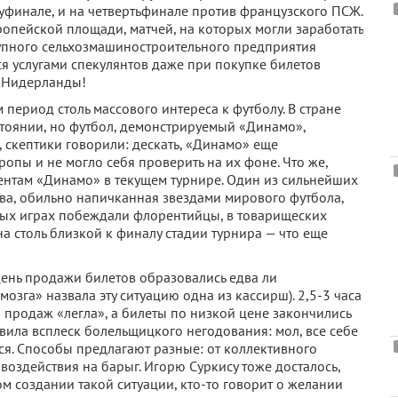
луфинале, и на четвертьфинале против французского ПСЖ.
ропейской площади, матчей, на которых могли заработать
упного сельхозмашиностроительного предприятия
ся услугами спекулянтов даже при покупке билетов
 Нидерланды!
м период столь массового интереса к футболу. В стране
стоянии, но футбол, демонстрируемый «Динамо»,
 скептики говорили: дескать, «Динамо» еще
ропы и не могло себя проверить на их фоне. Что же,
нтам «Динамо» в текущем турнире. Один из сильнейших
ва, обильно напичканная звездами мирового футбола,
ых играх побеждали флорентийцы, в товарищеских
а столь близкой к финалу стадии турнира — что еще
 день продажи билетов образовались едва ли
озга» назвала эту ситуацию одна из кассирш). 2,5-3 часа
ма продаж «легла», а билеты по низкой цене закончились
овила всплеск болельщицкого негодования: мол, все себе
ся. Способы предлагают разные: от коллективного
оздействия на барыг. Игорю Суркису тоже досталось,
м создании такой ситуации, кто-то говорит о желании