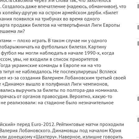
ость сквозила через эти слова так, что захотелось
. Создалось даже впечатление (надеюсь, обманчивое), что
ю копейку-другую на остром армейском дерби. «Билет
жания появился на трибунах во время одного
тарта продажи билетов на четвертьфинал Лиги Европы
Решаема ли?
тами — плохо играть. В таком случае ни у одного
побарыжничать на футбольных билетах. Картину
футбол мы могли наблюдать в начале 1990-х, когда
ссом, увы, не входили в список приоритетов
Тогда украинские команды в Европе ни на что
а титул не наблюдалось. Не поспекулируешь! Всплеск
л из-за создания Валерием Лобановским третьей своей
ое «Динамо» вышло в полуфинал Лиги чемпионов,
вались выручить за билеты по полтора-два номинала.
прячась от органов правосудия. Вероятно, какую-то
 не реализовали: на стадионе было незначительное
ский» перед Euro-2012. Рейтинговые матчи проходили
 Валерия Лобановского. Динамовцы под началом Юрия
или донецкому «Шахтеру». Наверное, излишне говорить