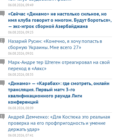
06.08.2026, 09:49
«Сейчас «Динамо» не настолько сильное, но
имя клуба говорит о многом. Будут бороться»,
— экс-игрок сборной Азербайджана
06.08.2026, 09:25
Назарий Русин: «Конечно, я хочу попасть в
2
сборную Украины. Мне всего 27»
06.08.2026, 09:01
Марк-Андре тер Штеген отреагировал на свой
переход в «Аякс»
06.08.2026, 08:35
«Динамо» — «Карабах»: где смотреть, онлайн
трансляция. Первый матч 3-го
квалификационного раунда Лиги
конференций
06.08.2026, 08:09
Андрей Демченко: «Для Костюка это реальная
1
проверка на его профпригодность и умение
держать удар»
06.08.2026, 07:41