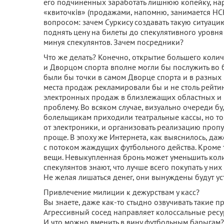
его подчиненных заработать лишнюю копейку, на
«квиточків» (продажами, напомню, занимается НС
вопросом: зачем Суркису создавать такую ситуацию
поднять цену на билеты до спекулятивного уровня 
минуя спекулянтов. Зачем посредники?
Что же делать? Конечно, открытие большего коли
и Дворцом спорта вполне могли бы послужить во 
были бы точки в самом Дворце спорта и в разных 
места продаж рекламировали бы и не столь рейти
электронных продаж в близлежащих областных и 
проблему. Во всяком случае, визуально очереди б
болельщикам приходили театральные кассы, но то
от электроники, и организовать реализацию пропу
проще. В эпоху же Интернета, как выяснилось, даж
с потоком жаждущих футбольного действа. Кроме 
вещи. Невыкупленная бронь может уменьшить коли
спекулянтов знают, что лучше всего покупать у ни
Не желая лишаться денег, они вынуждены будут уст
Привлечение милиции к дежурствам у касс?
Вы знаете, даже как-то стыдно озвучивать такие 
Агрессивный сосед направляет колоссальные ресур
И что можно вменить в вину футбольным барыгам