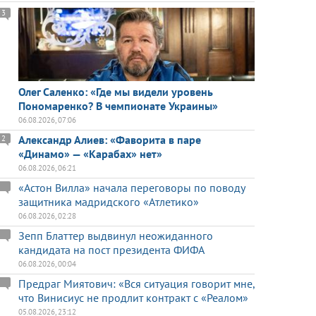
3
Олег Саленко: «Где мы видели уровень
Пономаренко? В чемпионате Украины»
06.08.2026, 07:06
Александр Алиев: «Фаворита в паре
2
«Динамо» — «Карабах» нет»
06.08.2026, 06:21
«Астон Вилла» начала переговоры по поводу
защитника мадридского «Атлетико»
06.08.2026, 02:28
Зепп Блаттер выдвинул неожиданного
кандидата на пост президента ФИФА
06.08.2026, 00:04
Предраг Миятович: «Вся ситуация говорит мне,
что Винисиус не продлит контракт с «Реалом»
05.08.2026, 23:12