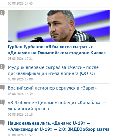
05.08.2026, 17:45
6
Гурбан Гурбанов: «Я бы хотел сыграть с
«Динамо» на Олимпийском стадионе Киева»
05.08.2026, 17:21
Мудрик впервые сыграл за «Челси» после
2
дисквалификации из-за допинга (ФОТО)
05.08.2026, 17:00
Боснийский легионер вернулся в «Зарю»
05.08.2026, 16:39
«В Люблине «Динамо» победит «Карабах», —
2
украинский тренер
05.08.2026, 16:18
Национальная лига. «Динамо U-19» —
«Александрия U-19» — 2:0: ВИДЕОобзор матча
05.08.2026, 15:57