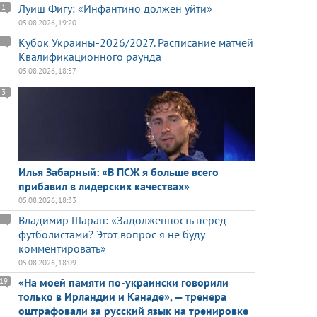
Луиш Фигу: «Инфантино должен уйти»
1
05.08.2026, 19:20
Кубок Украины-2026/2027. Расписание матчей
Квалификационного раунда
05.08.2026, 18:57
3
Илья Забарный: «В ПСЖ я больше всего
прибавил в лидерских качествах»
05.08.2026, 18:33
Владимир Шаран: «Задолженность перед
футболистами? Этот вопрос я не буду
комментировать»
05.08.2026, 18:09
«На моей памяти по-украински говорили
19
только в Ирландии и Канаде», — тренера
оштрафовали за русский язык на тренировке