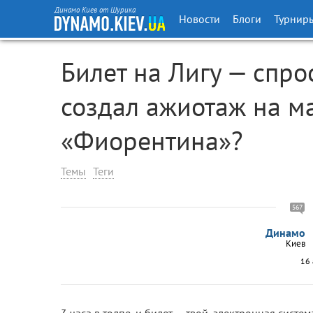
Динамо Киев от Шурика
Новости
Блоги
Турнир
Билет на Лигу — спро
создал ажиотаж на м
«Фиорентина»?
Темы
Теги
567
Динамо
Киев
16 