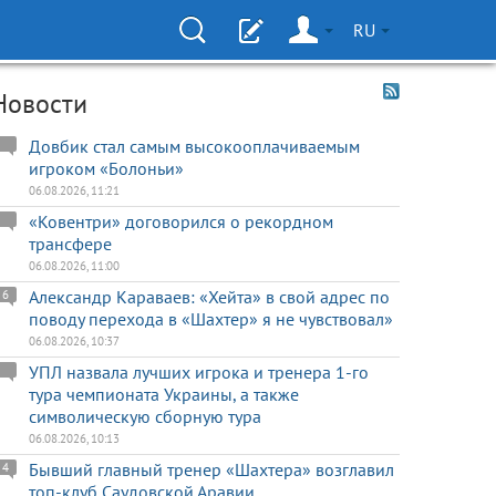
RU
Новости
Довбик стал самым высокооплачиваемым
игроком «Болоньи»
06.08.2026, 11:21
«Ковентри» договорился о рекордном
трансфере
06.08.2026, 11:00
Александр Караваев: «Хейта» в свой адрес по
6
поводу перехода в «Шахтер» я не чувствовал»
06.08.2026, 10:37
УПЛ назвала лучших игрока и тренера 1-го
тура чемпионата Украины, а также
символическую сборную тура
06.08.2026, 10:13
Бывший главный тренер «Шахтера» возглавил
4
топ-клуб Саудовской Аравии