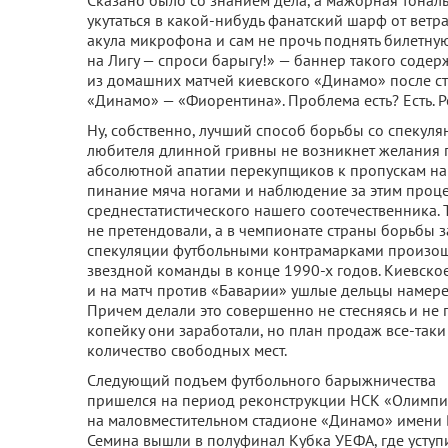
Сказано было со знанием дела, а мажорная тональн
укутаться в какой-нибудь фанатский шарф от ветра
акула микрофона и сам не прочь поднять билетну
на Лигу — спроси барыгу!» — баннер такого содер
из домашних матчей киевского «Динамо» после с
«Динамо» — «Фиорентина». Проблема есть? Есть. 
Ну, собственно, лучший способ борьбы со спекулян
любителя длинной гривны не возникнет желания 
абсолютной апатии перекупщиков к пропускам на 
пинание мяча ногами и наблюдение за этим проце
среднестатистического нашего соотечественника. 
не претендовали, а в чемпионате страны борьбы з
спекуляции футбольными контрамарками произоше
звездной команды в конце 1990-х годов. Киевск
и на матч против «Баварии» ушлые дельцы намере
Причем делали это совершенно не стесняясь и не 
копейку они заработали, но план продаж все-таки
количество свободных мест.
Следующий подъем футбольного барыжничества
пришелся на период реконструкции НСК «Олимпий
на маловместительном стадионе «Динамо» имени
Семина вышли в полуфинал Кубка УЕФА, где уступ