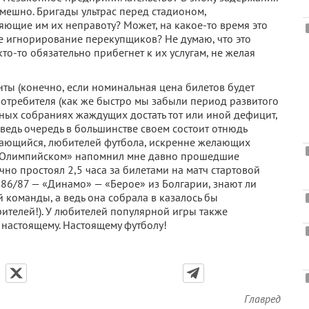
мешно. Бригады ультрас перед стадионом,
ющие им их неправоту? Может, на какое-то время это
е игнорирование перекупщиков? Не думаю, что это
кто-то обязательно прибегнет к их услугам, не желая
янты (конечно, если номинальная цена билетов будет
отребителя (как же быстро мы забыли период развитого
ных собраниях жаждущих достать тот или иной дефицит,
ведь очередь в большинстве своем состоит отнюдь
мущающийся, любителей футбола, искренне желающих
 «Олимпийском» напомнил мне давно прошедшие
но простоял 2,5 часа за билетами на матч стартовой
86/87 — «Динамо» — «Берое» из Болгарии, знают ли
команды, а ведь она собрала в казалось бы
телей!). У любителей популярной игры также
о настоящему. Настоящему футболу!
Главред