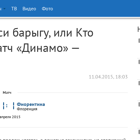
ы
ТВ
Видео
Фото
си барыгу, или Кто
атч «Динамо» —
11.04.2015, 18:03
Матч
Фиорентина
Флоренция
апреля 2015