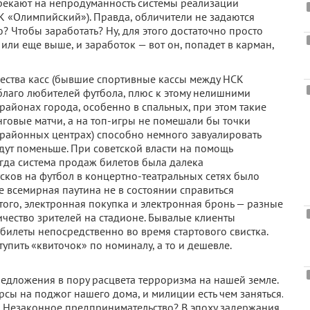
рекают на непродуманность системы реализации
К «Олимпийский»). Правда, обличители не задаются
? Чтобы заработать? Ну, для этого достаточно просто
или еще выше, и заработок — вот он, попадет в карман,
чества касс (бывшие спортивные кассы между НСК
благо любителей футбола, плюс к этому нелишними
районах города, особенно в спальных, при этом такие
нговые матчи, а на топ-игры не помешали бы точки
районных центрах) способно немного завуалировать
удут поменьше. При советской власти на помощь
гда система продаж билетов была далека
сков на футбол в концертно-театральных сетях было
е всемирная паутина не в состоянии справиться
того, электронная покупка и электронная бронь — разные
чество зрителей на стадионе. Бывалые клиенты
х билеты непосредственно во время стартового свистка.
упить «квиточок» по номиналу, а то и дешевле.
предложения в пору расцвета терроризма на нашей земле.
сы на поджог нашего дома, и милиции есть чем заняться.
? Незаконное предпринимательство? В эпоху задержания