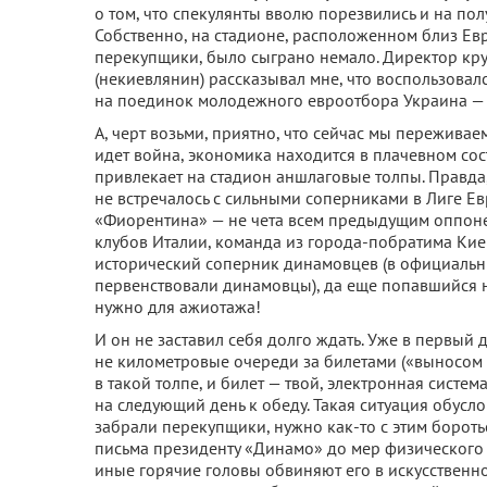
о том, что спекулянты вволю порезвились и на по
Собственно, на стадионе, расположенном близ Ев
перекупщики, было сыграно немало. Директор кр
(некиевлянин) рассказывал мне, что воспользовал
на поединок молодежного евроотбора Украина —
А, черт возьми, приятно, что сейчас мы переживае
идет война, экономика находится в плачевном со
привлекает на стадион аншлаговые толпы. Правда,
не встречалось с сильными соперниками в Лиге Ев
«Фиорентина» — не чета всем предыдущим оппоне
клубов Италии, команда из города-побратима Кие
исторический соперник динамовцев (в официальн
первенствовали динамовцы), да еще попавшийся н
нужно для ажиотажа!
И он не заставил себя долго ждать. Уже в первый
не километровые очереди за билетами («выносом м
в такой толпе, и билет — твой, электронная систе
на следующий день к обеду. Такая ситуация обусл
забрали перекупщики, нужно как-то с этим бороть
письма президенту «Динамо» до мер физического в
иные горячие головы обвиняют его в искусственно