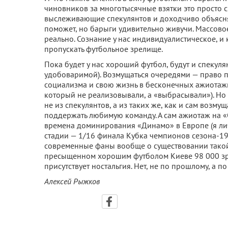
чиновников за многотысячные взятки это просто с
выслеживающие спекулянтов и доходчиво объясня
поможет, но барыги удивительно живучи. Массово
реально. Сознание у нас индивидуалистическое, и 
пропускать футбольное зрелище.
Пока будет у нас хороший футбол, будут и спекул
удобоваримой). Возмущаться очередями — право п
социализма и свою жизнь в бесконечных ажиотаж
который не реализовывали, а «выбрасывали»). Но 
не из спекулянтов, а из таких же, как и сам воз
поддержать любимую команду. А сам ажиотаж на
времена доминирования «Динамо» в Европе (я лич
стадии — 1/16 финала Кубка чемпионов сезона-19
современные фаны вообще о существовании такой 
пресыщенном хорошим футболом Киеве 98 000 зри
присутствует ностальгия. Нет, не по прошлому, а п
Алексей Рыжков