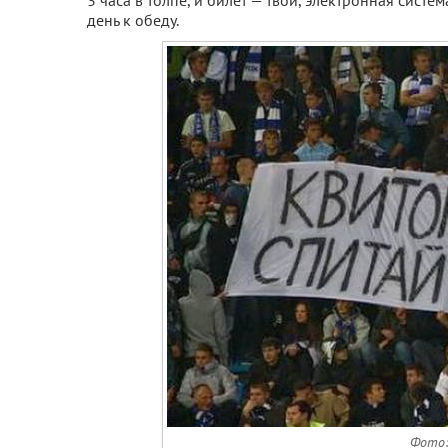
3 часа в толпе, и билет — твой, электронная сист
день к обеду.
Фото: 