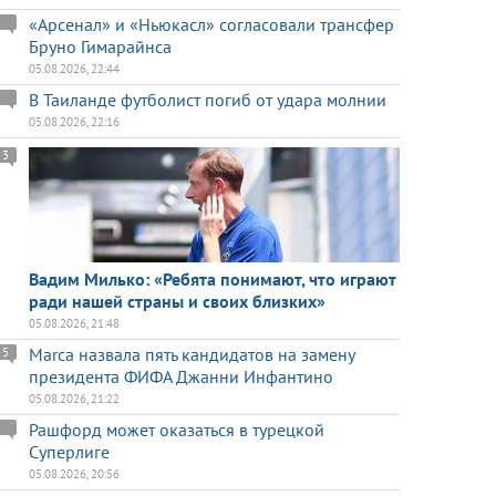
«Арсенал» и «Ньюкасл» согласовали трансфер
Бруно Гимарайнса
05.08.2026, 22:44
В Таиланде футболист погиб от удара молнии
05.08.2026, 22:16
3
Вадим Милько: «Ребята понимают, что играют
ради нашей страны и своих близких»
05.08.2026, 21:48
Marca назвала пять кандидатов на замену
5
президента ФИФА Джанни Инфантино
05.08.2026, 21:22
Рашфорд может оказаться в турецкой
Суперлиге
05.08.2026, 20:56