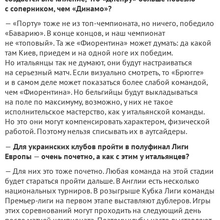
с соперником, чем «Динамо»?
— «Порту» тоже не из топ-чемпионата, но ничего, победило
«Баварию». В конце концов, и наш чемпионат
не «топовый». Та же «Фиорентина» может думать: да какой
там Киев, приедем и на одной ноге их победим.
Но итальянцы так не думают, они будут настраиваться
на серьезный матч. Если визуально смотреть, то «Брюгге»
и в самом деле может показаться более слабой командой,
чем «Фиорентина». Но бельгийцы будут выкладываться
на поле по максимуму, возможно, у них не такое
исполнительское мастерство, как у итальянской команды.
Но это они могут компенсировать характером, физической
работой. Поэтому нельзя списывать их в аутсайдеры.
—
Для украинских клубов пройти в полуфинал Лиги
Европы
—
очень почетно, а как с этим у итальянцев?
— Для них это тоже почетно. Любая команда на этой стадии
будет стараться пройти дальше. В Англии есть несколько
национальных турниров. В розыгрыше Кубка Лиги команды
Премьер-лиги на первом этапе выставляют дублеров. Игры
этих соревнований могут проходить на следующий день