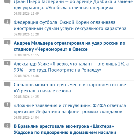
Джан Пьеро Гасперини — об аренде Довбика и замене
для украинца: «Это была отличная операция»
09.08.2026, 15:49
Федерация футбола Южной Кореи оплачивала
2
иностранным судьям услуги сексуального характера
09.08.2026, 15:28
Андреа Мальдера отреагировал на удар россии по
2
стадиону «Черноморец» в Одессе
09.08.2026, 15:15
Александр Усик: «Я верю, что талант — это лишь 1%, а
1
99% — это труд. Посмотрите на Роналду»
09.08.2026, 14:46
Степанов может потерять место в стартовом составе
«Утрехта» в начале сезона
09.08.2026, 14:25
«Ложные заявления и спекуляции»: ФИФА ответила
5
критикам Инфантино на фоне громких скандалов
09.08.2026, 14:04
В Бразилии арестовали экс-игрока «Шахтера»
6
Жадсона по подозрению в домашнем насилии