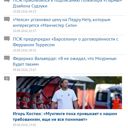
Дзайона Судзуки
10.08.2026, 04:23
«Челси» установил цену на Педру Нету, которым
интересуется «Манчестер Сити»
10.08.2026, 02:57
ПСЖ предупредил «Барселону» о договорённости с
Ферраном Торресом
10.08.2026, 00:32
Федерико Вальверде: «Я не ожидал, что Моуринью
будет таким»
09.08.2026, 23:47
6
Игорь Костюк: «Мунгенге пока привыкает к нашим
требованиям, еще не все понимает»
09.08.2026, 23:02