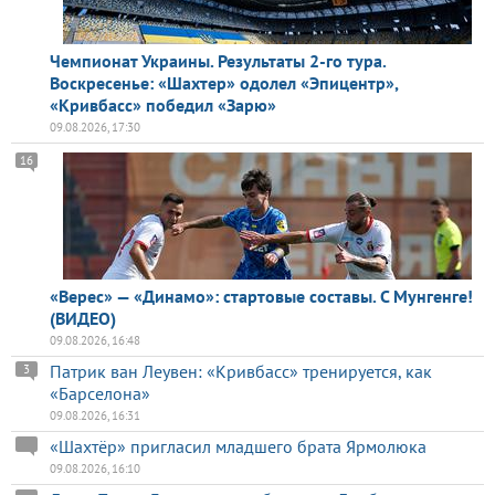
Чемпионат Украины. Результаты 2-го тура.
Воскресенье: «Шахтер» одолел «Эпицентр»,
«Кривбасс» победил «Зарю»
09.08.2026, 17:30
16
«Верес» — «Динамо»: стартовые составы. С Мунгенге!
(ВИДЕО)
09.08.2026, 16:48
Патрик ван Леувен: «Кривбасс» тренируется, как
3
«Барселона»
09.08.2026, 16:31
«Шахтёр» пригласил младшего брата Ярмолюка
09.08.2026, 16:10