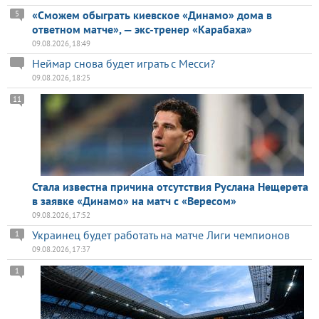
«Сможем обыграть киевское «Динамо» дома в
5
ответном матче», — экс-тренер «Карабаха»
09.08.2026, 18:49
Неймар снова будет играть с Месси?
09.08.2026, 18:25
11
Стала известна причина отсутствия Руслана Нещерета
в заявке «Динамо» на матч с «Вересом»
09.08.2026, 17:52
Украинец будет работать на матче Лиги чемпионов
1
09.08.2026, 17:37
1